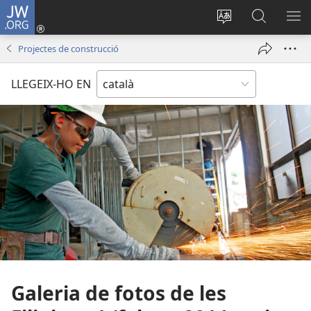
JW.ORG
Inicia
sessió
Canvia
Cerca
MO
(obre
d’idioma
jw.org
EL
Projectes de construcció
una
ME
finestra
LLEGEIX-HO EN
nova)
Galeria de fotos de les