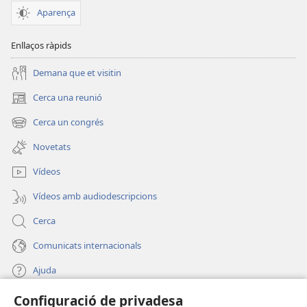
Aparença
Enllaços ràpids
Demana que et visitin
Cerca una reunió
(obre
una
Cerca un congrés
(obre
finestra
una
nova)
Novetats
finestra
nova)
Vídeos
Vídeos amb audiodescripcions
Cerca
Comunicats internacionals
Ajuda
Configuració de privadesa
Donacions