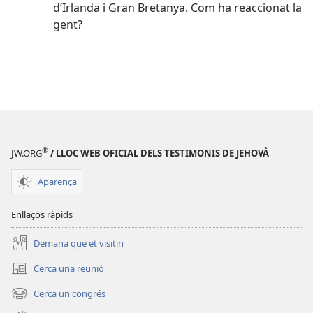
d’Irlanda i Gran Bretanya. Com ha reaccionat la
gent?
®
JW.ORG
/ LLOC WEB OFICIAL DELS TESTIMONIS DE JEHOVÀ
Aparença
Enllaços ràpids
Demana que et visitin
Cerca una reunió
(obre
una
Cerca un congrés
(obre
finestra
una