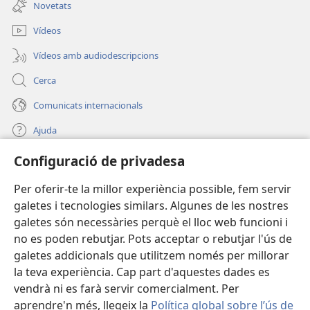
nova)
Novetats
finestra
nova)
Vídeos
Vídeos amb audiodescripcions
Cerca
Comunicats internacionals
Ajuda
Configuració de privadesa
Donacions
(obre
una
Per oferir-te la millor experiència possible, fem servir
finestra
BIBLIOTECA EN LÍNIA Watchtower™
galetes i tecnologies similars. Algunes de les nostres
(obre
nova)
galetes són necessàries perquè el lloc web funcioni i
una
®
JW Hub
finestra
no es poden rebutjar. Pots acceptar o rebutjar l'ús de
(obre
nova)
una
galetes addicionals que utilitzem només per millorar
®
JW Library
finestra
la teva experiència. Cap part d'aquestes dades es
nova)
vendrà ni es farà servir comercialment. Per
aprendre'n més, llegeix la
Política global sobre l’ús de