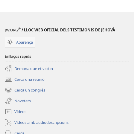
®
JW.ORG
/ LLOC WEB OFICIAL DELS TESTIMONIS DE JEHOVÀ
Aparença
Enllaços ràpids
Demana que et visitin
Cerca una reunió
(obre
una
Cerca un congrés
(obre
finestra
una
nova)
Novetats
finestra
nova)
Vídeos
Vídeos amb audiodescripcions
Cerca