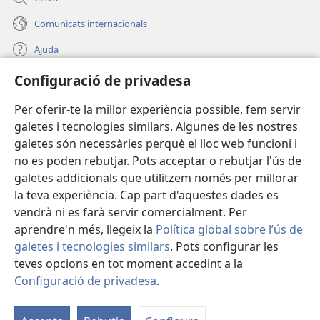
Comunicats internacionals
Ajuda
Configuració de privadesa
Donacions
(obre
una
Per oferir-te la millor experiència possible, fem servir
finestra
BIBLIOTECA EN LÍNIA Watchtower™
galetes i tecnologies similars. Algunes de les nostres
(obre
nova)
galetes són necessàries perquè el lloc web funcioni i
una
®
JW Hub
finestra
no es poden rebutjar. Pots acceptar o rebutjar l'ús de
(obre
nova)
galetes addicionals que utilitzem només per millorar
una
®
JW Library
finestra
la teva experiència. Cap part d'aquestes dades es
nova)
vendrà ni es farà servir comercialment. Per
aprendre'n més, llegeix la
Política global sobre l’ús de
galetes i tecnologies similars
. Pots configurar les
teves opcions en tot moment accedint a la
Copyright
© 2026 Watch Tower Bible and Tract Society of Pennsylvania.
CONDICIONS D'ÚS
|
POLÍTICA DE PRIVADESA
|
CONFIGURACIÓ DE
Configuració de privadesa
.
PRIVADESA