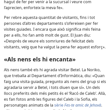
hagut de fer per venir a la sucursal i veure com
l’aprecien, enforteix la meva fe».
Per rebre aquesta quantitat de visitants, fins i tot
persones d’altres departaments s’ofereixen per fer
visites guiades. I encara que això significa més feina
per a ells, ho fan amb molt de gust. El Juan diu:
«Després de veure els somriures de felicitat dels
visitants, veig que ha valgut la pena fer aquest esforç».
«Als nens els hi encanta»
Als nens també els hi agrada visitar Betel. La Noriko,
que treballa al Departament d’Informàtica, diu: «Quan
faig una visita guiada, pregunto als nens del grup si els
agradaria servir a Betel, i tots diuen que sí». Un dels
llocs preferits dels més petits és el ‘Racó de Caleb’. Allà,
es fan fotos amb les figures del Caleb i la Sofia, els
personatges animats de la
sèrie
Fes-te amic de Jehovà
.