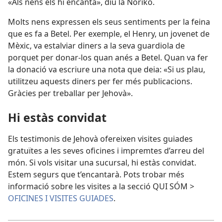
«Als nens els hi encanta», diu la Noriko.
Molts nens expressen els seus sentiments per la feina
que es fa a Betel. Per exemple, el Henry, un jovenet de
Mèxic, va estalviar diners a la seva guardiola de
porquet per donar-los quan anés a Betel. Quan va fer
la donació va escriure una nota que deia: «Si us plau,
utilitzeu aquests diners per fer més publicacions.
Gràcies per treballar per Jehovà».
Hi estàs convidat
Els testimonis de Jehovà ofereixen visites guiades
gratuïtes a les seves oficines i impremtes d’arreu del
món. Si vols visitar una sucursal, hi estàs convidat.
Estem segurs que t’encantarà. Pots trobar més
informació sobre les visites a la secció QUI SÓM >
OFICINES I VISITES GUIADES
.