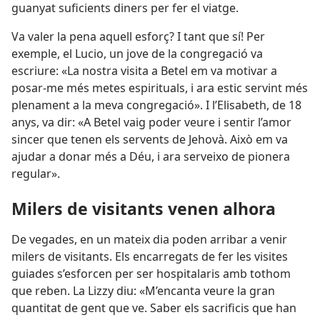
guanyat suficients diners per fer el viatge.
Va valer la pena aquell esforç? I tant que sí! Per
exemple, el Lucio, un jove de la congregació va
escriure: «La nostra visita a Betel em va motivar a
posar-me més metes espirituals, i ara estic servint més
plenament a la meva congregació». I l’Elisabeth, de 18
anys, va dir: «A Betel vaig poder veure i sentir l’amor
sincer que tenen els servents de Jehovà. Això em va
ajudar a donar més a Déu, i ara serveixo de pionera
regular».
Milers de visitants venen alhora
De vegades, en un mateix dia poden arribar a venir
milers de visitants. Els encarregats de fer les visites
guiades s’esforcen per ser hospitalaris amb tothom
que reben. La Lizzy diu: «M’encanta veure la gran
quantitat de gent que ve. Saber els sacrificis que han