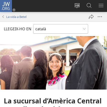
JW.ORG
Inicia
sessió
Canvia
Cerca
MO
(obre
d’idioma
jw.org
EL
La vida a Betel
una
ME
finestra
LLEGEIX-HO EN
nova)
La sucursal d’Amèrica Central