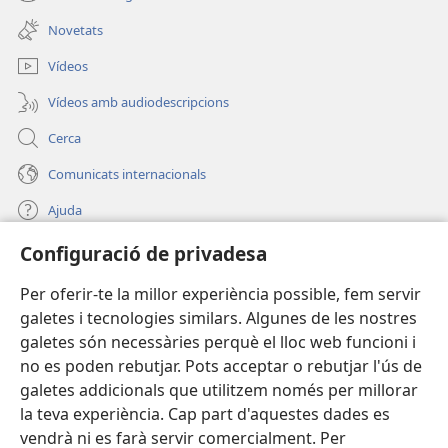
(obre
finestra
una
nova)
Novetats
finestra
nova)
Vídeos
Vídeos amb audiodescripcions
Cerca
Comunicats internacionals
Ajuda
Configuració de privadesa
Donacions
(obre
una
Per oferir-te la millor experiència possible, fem servir
finestra
BIBLIOTECA EN LÍNIA Watchtower™
galetes i tecnologies similars. Algunes de les nostres
(obre
nova)
galetes són necessàries perquè el lloc web funcioni i
una
®
JW Hub
finestra
no es poden rebutjar. Pots acceptar o rebutjar l'ús de
(obre
nova)
galetes addicionals que utilitzem només per millorar
una
®
JW Library
finestra
la teva experiència. Cap part d'aquestes dades es
nova)
vendrà ni es farà servir comercialment. Per