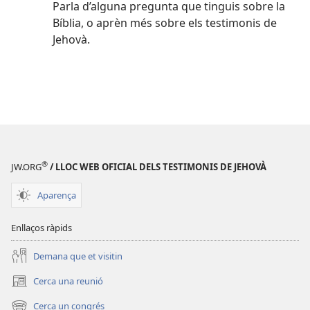
Parla d’alguna pregunta que tinguis sobre la
Bíblia, o aprèn més sobre els testimonis de
Jehovà.
®
JW.ORG
/ LLOC WEB OFICIAL DELS TESTIMONIS DE JEHOVÀ
Aparença
Enllaços ràpids
Demana que et visitin
Cerca una reunió
(obre
una
Cerca un congrés