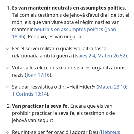
Es van mantenir neutrals en assumptes polítics.
Tal com els testimonis de Jehovà d’avui dia i de tot el
món, els que van viure sota el règim nazi es van
mantenir
neutrals en assumptes polítics
(
Joan
18:36
). Per això, es van negar a:
Fer el servei militar o qualsevol altra tasca
relacionada amb la guerra (
Isaïes 2:4;
Mateu 26:52
).
Votar a les eleccions o unir-se a les organitzacions
nazis (
Joan 17:16
).
Saludar l’esvàstica o dir: «Heil Hitler!» (
Mateu 23:10;
1 Corintis 10:14
).
Van practicar la seva fe.
Encara que els van
prohibir practicar la seva fe, els testimonis de
Jehovà van seguir:
Reunint-se per fer oració i adorar Déu (
Hebreus