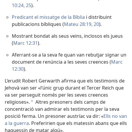
10:24, 25
).
Predicant el missatge de la Bíblia
i distribuint
publicacions bíbliques (
Mateu 28:19, 20
).
Mostrant bondat als seus veïns, inclosos els jueus
(
Marc 12:31
).
Aferrant-se a la seva fe quan van rebutjar signar un
document de renúncia a les seves creences (
Marc
12:30
).
L’erudit Robert Gerwarth afirma que els testimonis de
Jehovà van ser «l’únic grup durant el Tercer Reich que
va ser perseguit només per les seves creences
religioses».
Altres presoners dels camps de
a
concentració van admirar els testimonis per la seva
posició ferma. Un presoner austríac va dir: «
Ells no van
a la guerra
. Preferirien que els matessin abans que ells
haguessin de matar algú».