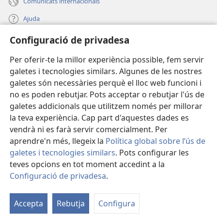
Comunicats internacionals
Ajuda
Configuració de privadesa
Donacions
(obre
una
Per oferir-te la millor experiència possible, fem servir
finestra
BIBLIOTECA EN LÍNIA Watchtower™
galetes i tecnologies similars. Algunes de les nostres
(obre
nova)
galetes són necessàries perquè el lloc web funcioni i
una
®
JW Hub
finestra
no es poden rebutjar. Pots acceptar o rebutjar l'ús de
(obre
nova)
galetes addicionals que utilitzem només per millorar
una
®
JW Library
finestra
la teva experiència. Cap part d'aquestes dades es
nova)
vendrà ni es farà servir comercialment. Per
aprendre'n més, llegeix la
Política global sobre l’ús de
galetes i tecnologies similars
. Pots configurar les
Copyright
© 2026 Watch Tower Bible and Tract Society of Pennsylvania.
teves opcions en tot moment accedint a la
CONDICIONS D'ÚS
|
POLÍTICA DE PRIVADESA
|
CONFIGURACIÓ DE
Configuració de privadesa
.
PRIVADESA
Accepta
Rebutja
Configura