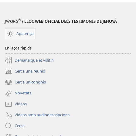
®
JW.ORG
/ LLOC WEB OFICIAL DELS TESTIMONIS DE JEHOVÀ
Aparença
Enllaços ràpids
Demana que et visitin
Cerca una reunió
(obre
una
Cerca un congrés
(obre
finestra
una
nova)
Novetats
finestra
nova)
Vídeos
Vídeos amb audiodescripcions
Cerca