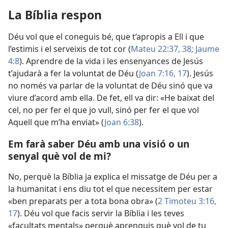
La Bíblia respon
Déu vol que el coneguis bé, que t’apropis a Ell i que
l’estimis i el serveixis de tot cor (
Mateu 22:37, 38;
Jaume
4:8
). Aprendre de la vida i les ensenyances de Jesús
t’ajudarà a fer la voluntat de Déu (
Joan 7:16, 17
). Jesús
no només va parlar de la voluntat de Déu sinó que va
viure d’acord amb ella. De fet, ell va dir: «He baixat del
cel, no per fer el que jo vull, sinó per fer el que vol
Aquell que m’ha enviat» (
Joan 6:38
).
Em farà saber Déu amb una visió o un
senyal què vol de mi?
No, perquè la Bíblia ja explica el missatge de Déu per a
la humanitat i ens diu tot el que necessitem per estar
«ben preparats per a tota bona obra» (
2 Timoteu 3:16,
17
). Déu vol que facis servir la Bíblia i les teves
«facultats mentals» perquè aprenguis què vol de tu