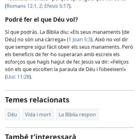
(
Romans 12:1, 2;
Efesis 5:17
).
Podré fer el que Déu vol?
Sí que podràs. La Bíblia diu: «Els seus manaments [de
Déu] no són una càrrega» (
1 Joan 5:3
). Això no vol dir
que sempre sigui fàcil obeir els seus manaments. Però
els beneficis de fer-ho superaran amb escreix els
esforços que hagis hagut de fer. Jesús va dir: «Feliços
són els que escolten la paraula de Déu i l’obeeixen!»
(
Lluc 11:28
).
Temes relacionats
Déu
Vida i mort
La Bíblia respon
També t'interessarà