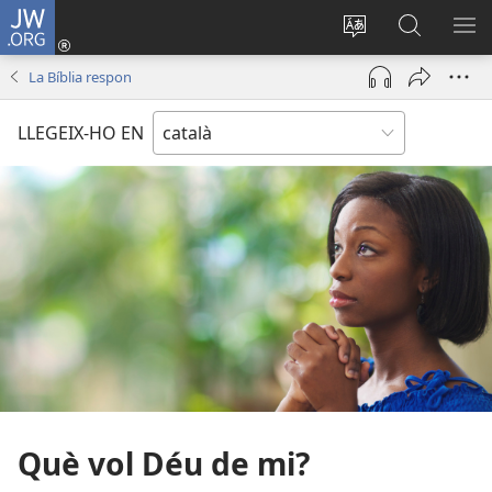
JW.ORG
Inicia
sessió
Canvia
Cerca
MO
(obre
d’idioma
jw.org
EL
La Bíblia respon
una
ME
finestra
LLEGEIX-HO EN
nova)
Què vol Déu de mi?