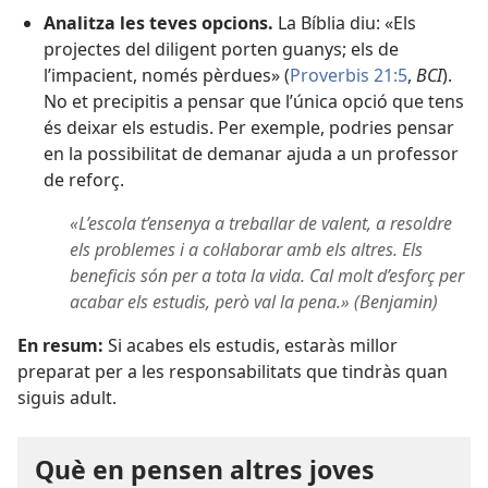
Analitza les teves opcions.
La Bíblia diu: «Els
projectes del diligent porten guanys; els de
l’impacient, només pèrdues» (
Proverbis 21:5
,
BCI
).
No et precipitis a pensar que l’única opció que tens
és deixar els estudis. Per exemple, podries pensar
en la possibilitat de demanar ajuda a un professor
de reforç.
«L’escola t’ensenya a treballar de valent, a resoldre
els problemes i a col·laborar amb els altres. Els
beneficis són per a tota la vida. Cal molt d’esforç per
acabar els estudis, però val la pena.» (Benjamin)
En resum:
Si acabes els estudis, estaràs millor
preparat per a les responsabilitats que tindràs quan
siguis adult.
Què en pensen altres joves