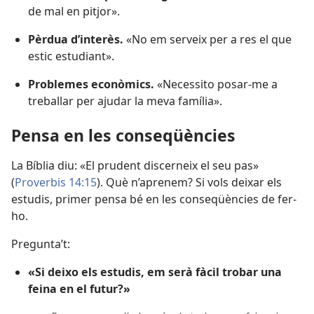
de mal en pitjor».
Pèrdua d’interès.
«No em serveix per a res el que
estic estudiant».
Problemes econòmics.
«Necessito posar-me a
treballar per ajudar la meva família».
Pensa en les conseqüències
La Bíblia diu: «El prudent discerneix el seu pas»
(
Proverbis 14:15
). Què n’aprenem? Si vols deixar els
estudis, primer pensa bé en les conseqüències de fer-
ho.
Pregunta’t:
«Si deixo els estudis, em serà fàcil trobar una
feina en el futur?»