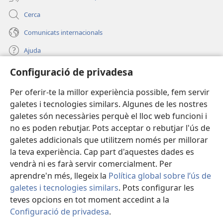
Cerca
Comunicats internacionals
Ajuda
Configuració de privadesa
Donacions
(obre
una
Per oferir-te la millor experiència possible, fem servir
finestra
BIBLIOTECA EN LÍNIA Watchtower™
galetes i tecnologies similars. Algunes de les nostres
(obre
nova)
galetes són necessàries perquè el lloc web funcioni i
una
®
JW Hub
finestra
no es poden rebutjar. Pots acceptar o rebutjar l'ús de
(obre
nova)
galetes addicionals que utilitzem només per millorar
una
®
JW Library
finestra
la teva experiència. Cap part d'aquestes dades es
nova)
vendrà ni es farà servir comercialment. Per
aprendre'n més, llegeix la
Política global sobre l’ús de
galetes i tecnologies similars
. Pots configurar les
teves opcions en tot moment accedint a la
Copyright
© 2026 Watch Tower Bible and Tract Society of Pennsylvania.
CONDICIONS D'ÚS
|
POLÍTICA DE PRIVADESA
|
CONFIGURACIÓ DE
Configuració de privadesa
.
PRIVADESA