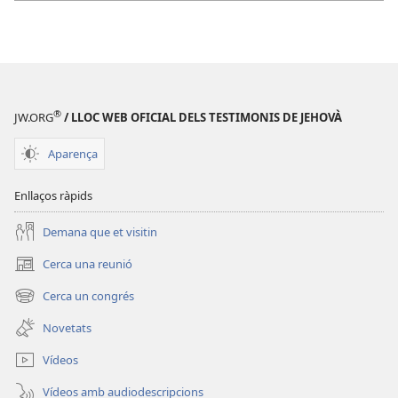
®
JW.ORG
/ LLOC WEB OFICIAL DELS TESTIMONIS DE JEHOVÀ
Aparença
Enllaços ràpids
Demana que et visitin
Cerca una reunió
(obre
una
Cerca un congrés
(obre
finestra
una
nova)
Novetats
finestra
nova)
Vídeos
Vídeos amb audiodescripcions