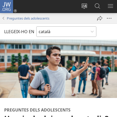
JW.ORG
Inicia
sessió
Canvia
Cerca
MO
(obre
d’idioma
jw.org
EL
Preguntes dels adolescents
una
ME
finestra
LLEGEIX-HO EN
nova)
PREGUNTES DELS ADOLESCENTS