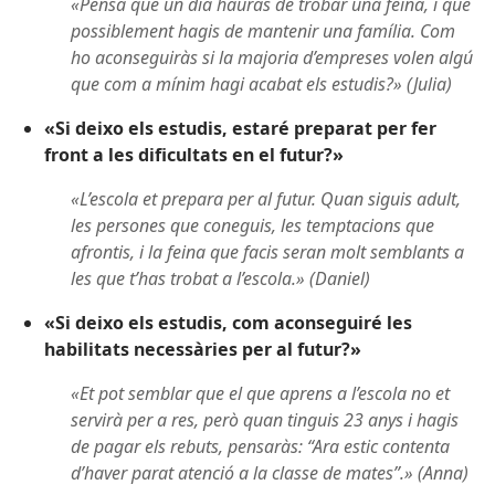
«Pensa que un dia hauràs de trobar una feina, i que
possiblement hagis de mantenir una família. Com
ho aconseguiràs si la majoria d’empreses volen algú
que com a mínim hagi acabat els estudis?» (Julia)
«Si deixo els estudis, estaré preparat per fer
front a les dificultats en el futur?»
«L’escola et prepara per al futur. Quan siguis adult,
les persones que coneguis, les temptacions que
afrontis, i la feina que facis seran molt semblants a
les que t’has trobat a l’escola.» (Daniel)
«Si deixo els estudis, com aconseguiré les
habilitats necessàries per al futur?»
«Et pot semblar que el que aprens a l’escola no et
servirà per a res, però quan tinguis 23 anys i hagis
de pagar els rebuts, pensaràs: “Ara estic contenta
d’haver parat atenció a la classe de mates”.» (Anna)