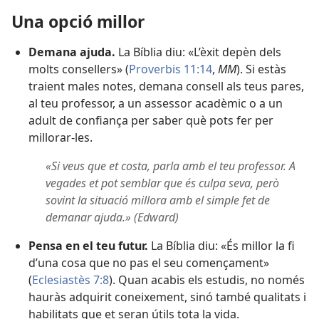
Una opció millor
Demana ajuda.
La Bíblia diu: «L’èxit depèn dels
molts consellers» (
Proverbis 11:14
,
MM
). Si estàs
traient males notes, demana consell als teus pares,
al teu professor, a un assessor acadèmic o a un
adult de confiança per saber què pots fer per
millorar-les.
«Si veus que et costa, parla amb el teu professor. A
vegades et pot semblar que és culpa seva, però
sovint la situació millora amb el simple fet de
demanar ajuda.» (Edward)
Pensa en el teu futur.
La Bíblia diu: «És millor la fi
d’una cosa que no pas el seu començament»
(
Eclesiastès 7:8
). Quan acabis els estudis, no només
hauràs adquirit coneixement, sinó també qualitats i
habilitats que et seran útils tota la vida.