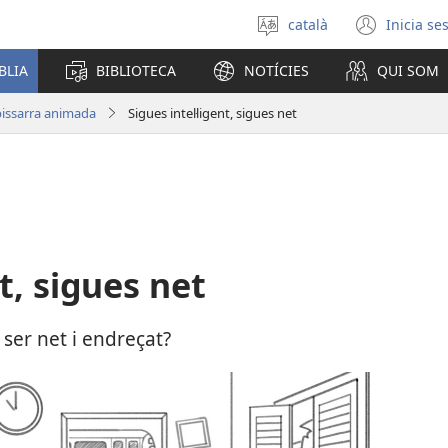
català
Inicia se
Selecciona
(obre
un
una
BLIA
BIBLIOTECA
NOTÍCIES
QUI SOM
idioma
fines
nova)
pissarra animada
Sigues intel·ligent, sigues net
nt, sigues net
 ser net i endreçat?