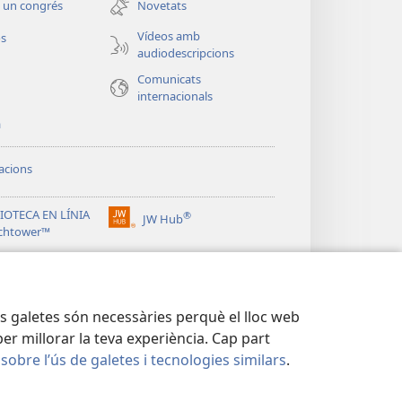
 un congrés
Novetats
finestra
nova)
Vídeos amb
os
audiodescripcions
Comunicats
internacionals
a
acions
IOTECA EN LÍNIA
®
JW Hub
(obre
chtower™
una
®
finestra
ibrary
nova)
res galetes són necessàries perquè el lloc web
er millorar la teva experiència. Cap part
 sobre l’ús de galetes i tecnologies similars
.
DESA
|
CONFIGURACIÓ DE PRIVADESA