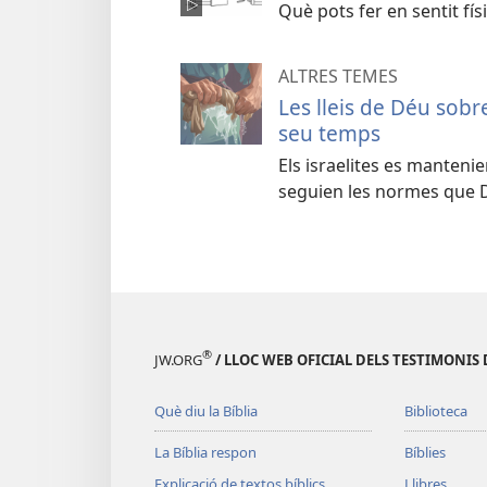
Què pots fer en sentit fís
ALTRES TEMES
Les lleis de Déu sobr
seu temps
Els israelites es manteni
seguien les normes que D
®
JW.ORG
/ LLOC WEB OFICIAL DELS TESTIMONIS 
Què diu la Bíblia
Biblioteca
La Bíblia respon
Bíblies
Explicació de textos bíblics
Llibres