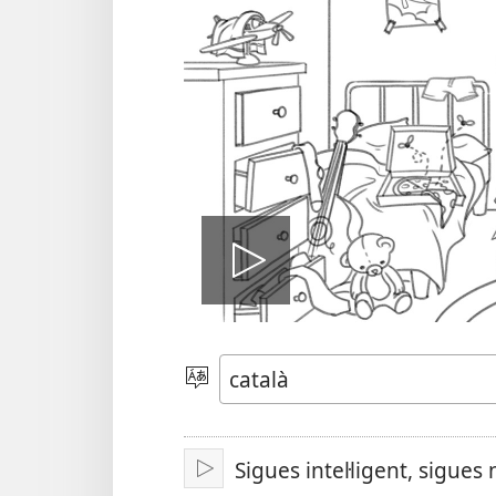
Reproduei
Tria
l’idioma
Sigues intel·ligent, sigues 
Reprodueix