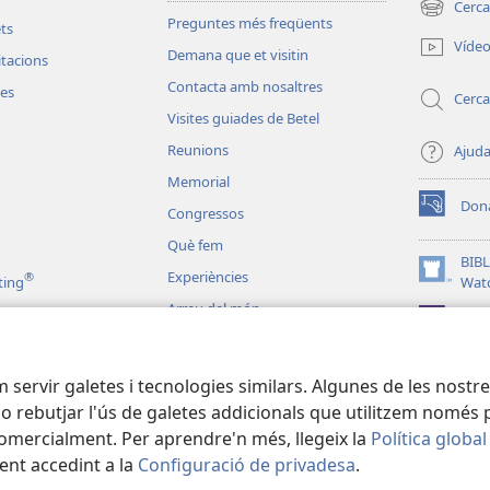
Cerca
(obre
Preguntes més freqüents
ets
una
Víde
Demana que et visitin
finestra
vitacions
nova)
Contacta amb nosaltres
les
Cerca
Visites guiades de Betel
Reunions
Ajud
Memorial
Don
Congressos
(obre
una
Què fem
finestra
BIBL
Experiències
®
nova)
(obre
ting
Wat
una
Arreu del món
JW L
finestra
nova)
liques dramatitzades
em servir galetes i tecnologies similars. Algunes de les nost
 o rebutjar l'ús de galetes addicionals que utilitzem només p
comercialment. Per aprendre'n més, llegeix la
Política global
ent accedint a la
Configuració de privadesa
.
 Tract Society of Pennsylvania.
CONDICIONS D'ÚS
|
POLÍTICA DE PRIVA