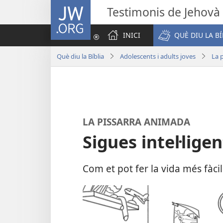
JW.ORG
Testimonis de Jehovà
INICI
QUÈ DIU LA BÍ
Què diu la Bíblia
Adolescents i adults joves
La 
LA PISSARRA ANIMADA
Sigues intel·lige
Com et pot fer la vida més fàcil