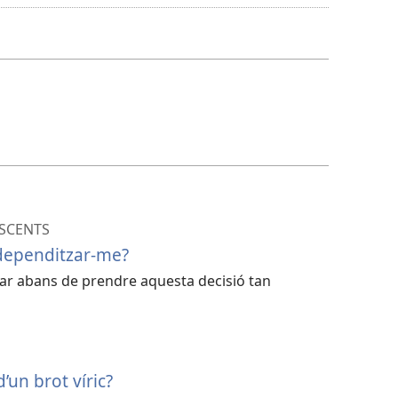
de
descàrrega
de
vídeo
SCENTS
ndependitzar-me?
ar abans de prendre aquesta decisió tan
’un brot víric?