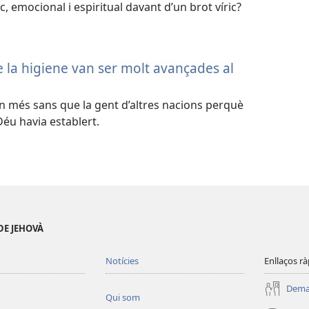
ic, emocional i espiritual davant d’un brot víric?
e la higiene van ser molt avançades al
en més sans que la gent d’altres nacions perquè
éu havia establert.
DE JEHOVÀ
Notícies
Enllaços rà
Deman
Qui som