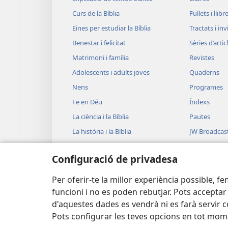
Curs de la Bíblia
Fullets i llibr
Eines per estudiar la Bíblia
Tractats i in
Benestar i felicitat
Sèries d’artic
Matrimoni i família
Revistes
Adolescents i adults joves
Quaderns
Nens
Programes
Fe en Déu
Índexs
La ciència i la Bíblia
Pautes
La història i la Bíblia
JW Broadcas
Vídeos
Configuració de privadesa
Música
Lectures bíb
Per oferir-te la millor experiència possible, f
funcioni i no es poden rebutjar. Pots acceptar
d'aquestes dades es vendrà ni es farà servir 
Pots configurar les teves opcions en tot mom
Copyright
© 2026 Watch Tower Bible and