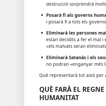
destrucció sorprendrà molt
Posarà fi als governs hum
i posarà fi a tots els gover
Eliminarà les persones ma
estan decidits a fer el mal 
«els malvats seran eliminats 
Eliminarà Satanàs i els se
no podran «enganyar més le
Què representarà tot això per 
QUÈ FARÀ EL REGNE 
HUMANITAT