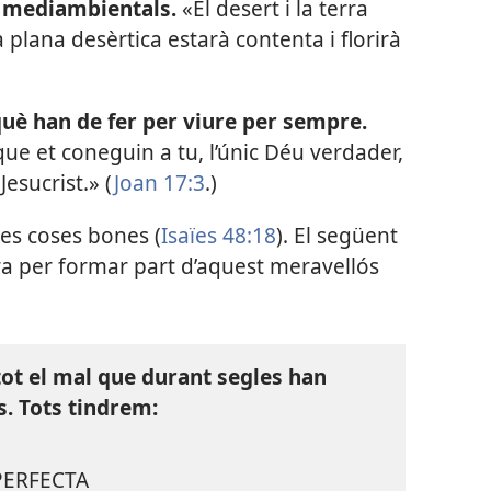
 mediambientals.
«El desert i la terra
la plana desèrtica estarà contenta i florirà
uè han de fer per viure per sempre.
 que et coneguin a tu, l’únic Déu verdader,
Jesucrist.» (
Joan 17:3
.)
es coses bones (
Isaïes 48:18
). El següent
ara per formar part d’aquest meravellós
ot el mal que durant segles han
. Tots tindrem:
PERFECTA