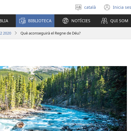
català
Inicia se
Selecciona
(obre
un
una
BLIA
BIBLIOTECA
NOTÍCIES
QUI SOM
idioma
fines
nova)
 2 2020
Què aconseguirà el Regne de Déu?