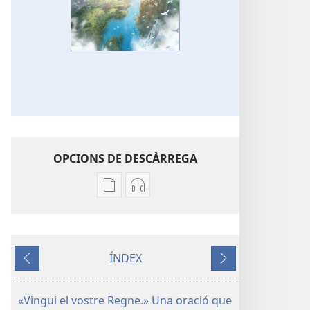
OPCIONS DE DESCÀRREGA
Opcions
Opcions
de
de
descàrrega
descàrrega
de
d’àudio
ÍNDEX
publicacions
LA
Anterior
Següent
LA
TORRE
TORRE
DE
«Vingui el vostre Regne.» Una oració que
DE
GUAITA