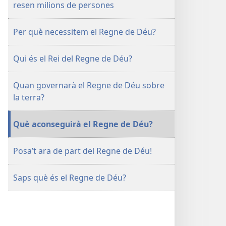
resen milions de persones
GUAITA
Què
Què
és
Per què necessitem el Regne de Déu?
és
el
el
Regne
Qui és el Rei del Regne de Déu?
Regne
de
de
Déu?
Déu?
Quan governarà el Regne de Déu sobre
la terra?
Què aconseguirà el Regne de Déu?
Posa’t ara de part del Regne de Déu!
Saps què és el Regne de Déu?