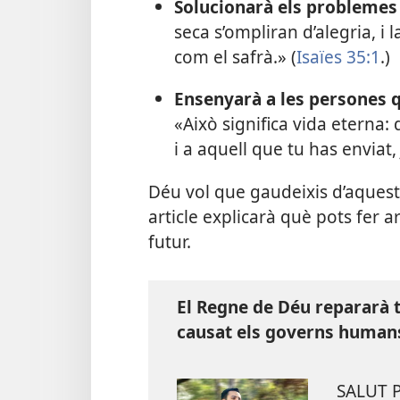
Solucionarà els problemes
seca s’ompliran d’alegria, i 
com el safrà.» (
Isaïes 35:1
.)
Ensenyarà a les persones q
«Això significa vida eterna:
i a aquell que tu has enviat, 
Déu vol que gaudeixis d’aquest
article explicarà què pots fer 
futur.
El Regne de Déu repararà t
causat els governs humans
SALUT 