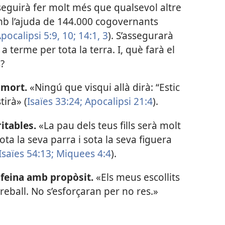
seguirà fer molt més que qualsevol altre
 l’ajuda de 144.000 cogovernants
pocalipsi 5:9, 10;
14:1,
3
). S’assegurarà
a terme per tota la terra. I, què farà el
?
 mort.
«Ningú que visqui allà dirà: “Estic
tirà» (
Isaïes 33:24;
Apocalipsi 21:4
).
itables.
«La pau dels teus fills serà molt
ota la seva parra i sota la seva figuera
Isaïes 54:13;
Miquees 4:4
).
 feina amb propòsit.
«Els meus escollits
eball. No s’esforçaran per no res.»