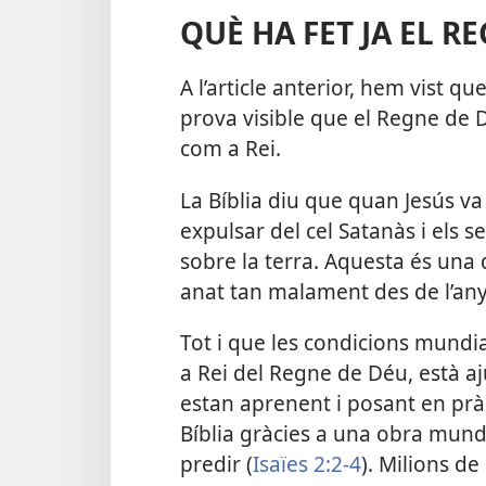
QUÈ HA FET JA EL R
A l’article anterior, hem vist q
prova visible que el Regne de D
com a Rei.
La Bíblia diu que quan Jesús v
expulsar del cel Satanàs i els 
sobre la terra. Aquesta és una 
anat tan malament des de l’any
Tot i que les condicions mundia
a Rei del Regne de Déu, està a
estan aprenent i posant en pràct
Bíblia gràcies a una obra mundi
predir (
Isaïes 2:2-4
). Milions d