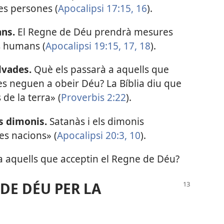
es persones (
Apocalipsi 17:15, 16
).
ans.
El Regne de Déu prendrà mesures
ns humans (
Apocalipsi 19:15,
17, 18
).
lvades.
Què els passarà a aquells que
i es neguen a obeir Déu? La Bíblia diu que
de la terra» (
Proverbis 2:22
).
us dimonis.
Satanàs i els dimonis
s nacions» (
Apocalipsi 20:3,
10
).
a aquells que acceptin el Regne de Déu?
DE DÉU PER LA