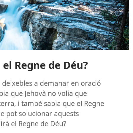
 el Regne de Déu?
s deixebles a demanar en oració
abia que Jehovà no volia que
terra, i també sabia que el Regne
ue pot solucionar aquests
rà el Regne de Déu?