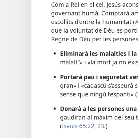
Com a Rei en el cel, Jesús acon
governant humà. Comptarà amb
escollits d’entre la humanitat (
A
que la voluntat de Déu es porti 
Regne de Déu per les persones
Eliminarà les malalties i la
malalt”» i «la mort ja no exis
Portarà pau i seguretat ver
gran» i «cadascú s’asseurà s
sense que ningú l’espanti» (
Donarà a les persones una
gaudiran al màxim del seu tr
(
Isaïes 65:22, 23
.)