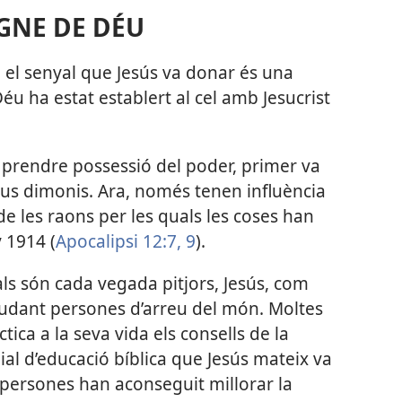
EGNE DE DÉU
ue el senyal que Jesús va donar és una
éu ha estat establert al cel amb Jesucrist
a prendre possessió del poder, primer va
seus dimonis. Ara, només tenen influència
de les raons per les quals les coses han
 1914 (
Apocalipsi 12:7,
9
).
ls són cada vegada pitjors, Jesús, com
judant persones d’arreu del món. Moltes
ica a la seva vida els consells de la
al d’educació bíblica que Jesús mateix va
e persones han aconseguit millorar la