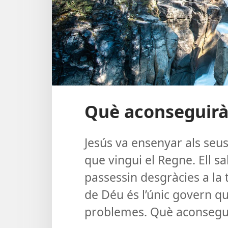
Què aconseguirà
Jesús va ensenyar als seu
que vingui el Regne. Ell s
passessin desgràcies a la 
de Déu és l’únic govern q
problemes. Què aconsegui