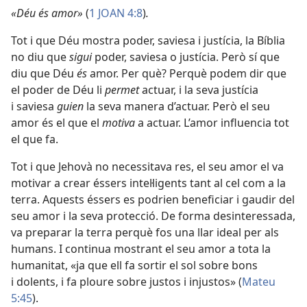
«Déu és amor»
(
1 JOAN 4:8
)
.
Tot i que Déu mostra poder, saviesa i justícia, la Bíblia
no diu que
sigui
poder, saviesa o justícia. Però sí que
diu que Déu
és
amor. Per què? Perquè podem dir que
el poder de Déu li
permet
actuar, i la seva justícia
i saviesa
guien
la seva manera d’actuar. Però el seu
amor és el que el
motiva
a actuar. L’amor influencia tot
el que fa.
Tot i que Jehovà no necessitava res, el seu amor el va
motivar a crear éssers intel·ligents tant al cel com a la
terra. Aquests éssers es podrien beneficiar i gaudir del
seu amor i la seva protecció. De forma desinteressada,
va preparar la terra perquè fos una llar ideal per als
humans. I continua mostrant el seu amor a tota la
humanitat, «ja que ell fa sortir el sol sobre bons
i dolents, i fa ploure sobre justos i injustos» (
Mateu
5:45
).