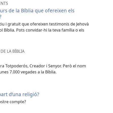
ENTS
urs de la Bíblia que ofereixen els
?
u i gratuït que ofereixen testimonis de Jehovà
 Bíblia. Pots convidar-hi la teva família o els
DE LA BÍBLIA
ara Totpoderós, Creador i Senyor. Però el nom
nes 7.000 vegades a la Bíblia.
art d’una religió?
ostre compte?