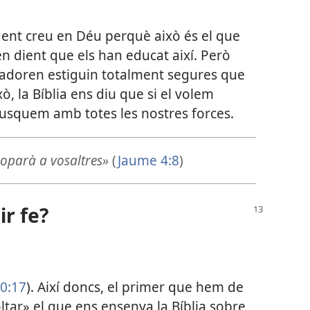
ent creu en Déu perquè això és el que
en dient que els han educat així. Però
’adoren estiguin totalment segures que
xò, la Bíblia ens diu que si el volem
busquem amb totes les nostres forces.
roparà a vosaltres»
(
Jaume 4:8
)
ir fe?
0:17
). Així doncs, el primer que hem de
oltar» el que ens ensenya la Bíblia sobre