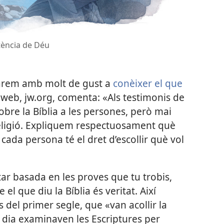
tència de Déu
udarem amb molt de gust a
conèixer el que
oc web, jw.org, comenta: «Als testimonis de
bre la Bíblia a les persones, però mai
eligió. Expliquem respectuosament què
cada persona té el dret d’escollir què vol
’estar basada en les proves que tu trobis,
el que diu la Bíblia és veritat. Així
s del primer segle, que «van acollir la
a dia examinaven les Escriptures per