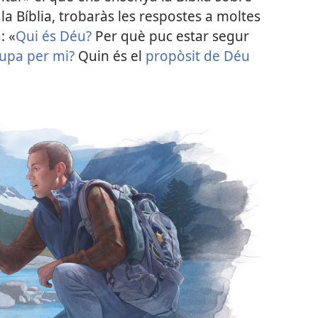
s la Bíblia, trobaràs les respostes a moltes
: «
Qui és Déu?
Per què puc estar segur
upa per mi?
Quin és el
propòsit de Déu