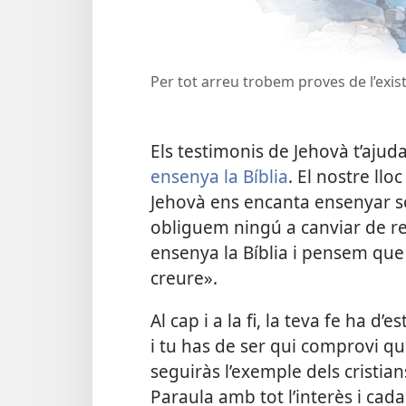
Per tot arreu trobem proves de l’exis
Els testimonis de Jehovà t’aj
ensenya la Bíblia
. El nostre ll
Jehovà ens encanta ensenyar so
obliguem ningú a canviar de r
ensenya la Bíblia i pensem que 
creure».
Al cap i a la fi, la teva fe ha d
i tu has de ser qui comprovi que 
seguiràs l’exemple dels cristian
Paraula amb tot l’interès i cad