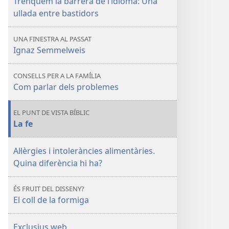
Trenquem la barrera de l’idioma: Una
ullada entre bastidors
UNA FINESTRA AL PASSAT
Ignaz Semmelweis
CONSELLS PER A LA FAMÍLIA
Com parlar dels problemes
EL PUNT DE VISTA BÍBLIC
La fe
Al·lèrgies i intoleràncies alimentàries.
Quina diferència hi ha?
ÉS FRUIT DEL DISSENY?
El coll de la formiga
Exclusius web