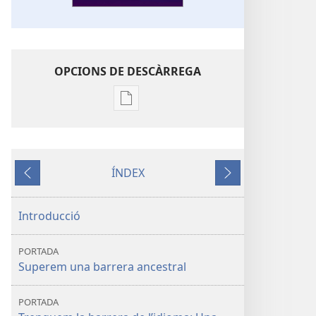
OPCIONS DE DESCÀRREGA
Opcions
de
descàrrega
de
ÍNDEX
publicacions
Anterior
Següent
DESPERTA’T!
Trenquem
Introducció
la
barrera
PORTADA
de
Superem una barrera ancestral
l’idioma
PORTADA