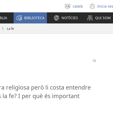
català
Inicia se
Selecciona
(obre
un
una
BLIA
BIBLIOTECA
NOTÍCIES
QUI SOM
idioma
fines
nova)
La fe
a religiosa però li costa entendre
s la fe? I per què és important