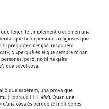
 que tenen fe simplement creuen en una
veritat que hi ha persones religioses que
ls hi pregunten
per què
, responen:
cat», o «perquè és el que sempre m’han
 persones, però, no hi ha gaire
e’s qualsevol cosa.
allò que esperem, una prova que
em» (
Hebreus 11:1
,
MM
). Quan una
» d’una cosa és perquè té molt bones