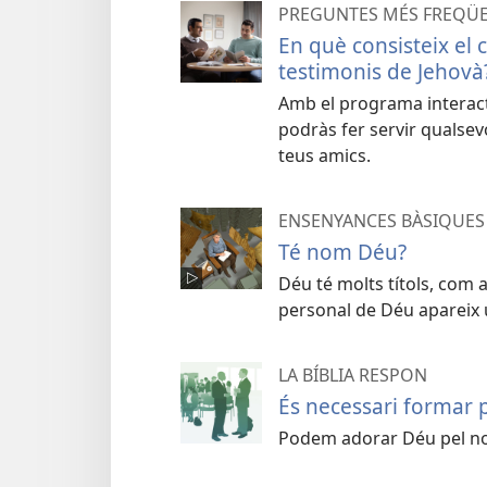
PREGUNTES MÉS FREQÜ
En què consisteix el c
testimonis de Jehovà
Amb el programa interacti
podràs fer servir qualsevol
teus amics.
ENSENYANCES BÀSIQUES 
Té nom Déu?
Déu té molts títols, com 
personal de Déu apareix u
LA BÍBLIA RESPON
És necessari formar p
Podem adorar Déu pel n