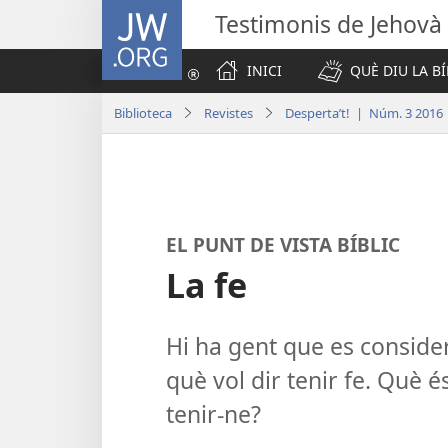
JW.ORG
Testimonis de Jehovà
INICI
QUÈ DIU LA BÍ
Biblioteca
Revistes
Desperta’t! | Núm. 3 2016
EL PUNT DE VISTA BÍBLIC
La fe
Hi ha gent que es consider
què vol dir tenir fe. Què é
tenir-ne?