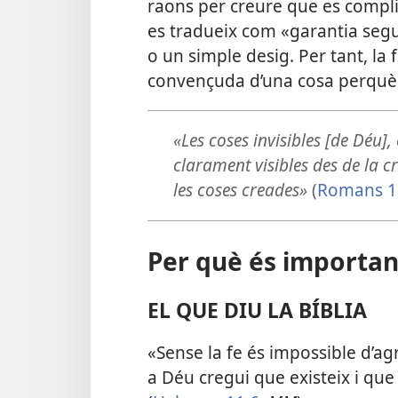
raons per creure que es complir
es tradueix com «garantia seg
o un simple desig. Per tant, la 
convençuda d’una cosa perquè 
«Les coses invisibles [de Déu], 
clarament visibles des de la 
les coses creades»
(
Romans 1
Per què és important
EL QUE DIU LA BÍBLIA
«Sense la fe és impossible d’agr
a Déu cregui que existeix i qu