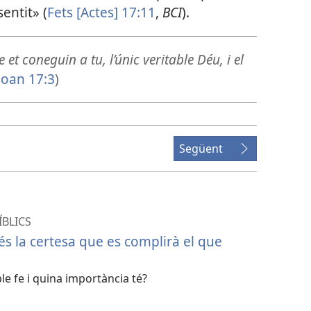
entit» (
Fets [Actes] 17:11
,
BCI
).
 et coneguin a tu, l’únic veritable Déu, i el
Joan 17:3
)
Següent
ÍBLICS
és la certesa que es complirà el que
le fe i quina importància té?