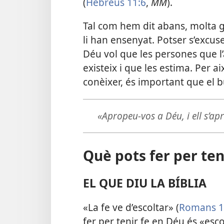
(
Hebreus 11:6
,
MM
).
Tal com hem dit abans, molta g
li han ensenyat. Potser s’excus
Déu vol que les persones que l
existeix i que les estima. Per ai
conèixer, és important que el 
«Apropeu-vos a Déu, i ell s’ap
Què pots fer per ten
EL QUE DIU LA BÍBLIA
«La fe ve d’escoltar» (
Romans 1
fer per tenir fe en Déu és «esc