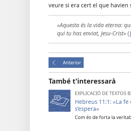
veure si era cert el que havien s
«Aquesta és la vida eterna: que
qui tu has enviat, Jesu-Crist»
(
Anterior
També t'interessarà
EXPLICACIÓ DE TEXTOS B
Hebreus 11:1: «La fe 
s’espera»
Com és de forta la veritab