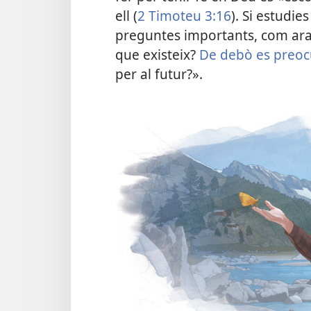
ell (
2 Timoteu 3:16
). Si estudie
preguntes importants, com ara
que existeix?
De debò es preoc
per al futur?».