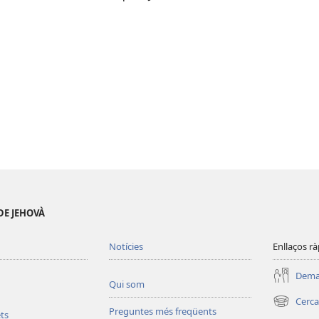
DE JEHOVÀ
Notícies
Enllaços rà
Deman
Qui som
Cerca
(obre
Preguntes més freqüents
ets