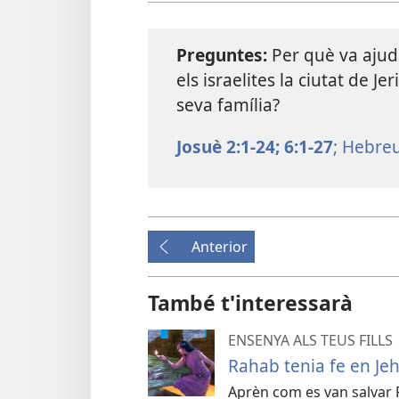
Preguntes:
Per què va ajud
els israelites la ciutat de 
seva família?
Josuè 2:1-24;
6:1-27
;
Hebreus
Anterior
També t'interessarà
ENSENYA ALS TEUS FILLS
Rahab tenia fe en Je
Aprèn com es van salvar R