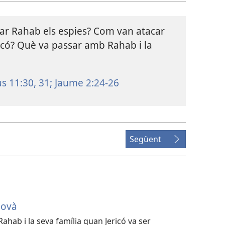
ar Rahab els espies? Com van atacar
Jericó? Què va passar amb Rahab i la
 11:30, 31;
Jaume 2:24-26
Següent
hovà
ahab i la seva família quan Jericó va ser