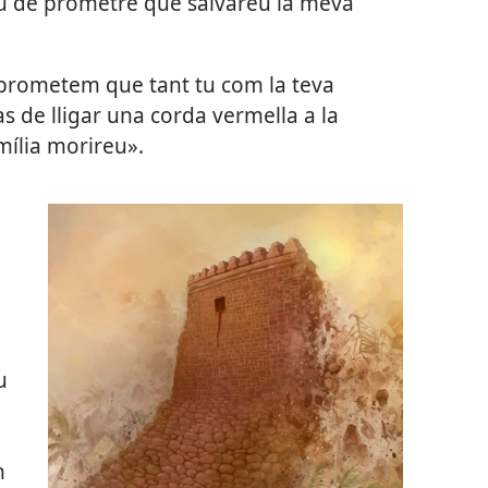
eu de prometre que salvareu la meva
t prometem que tant tu com la teva
as de lligar una corda vermella a la
família morireu».
u
n