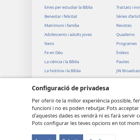
Eines per estudiar la Bíblia
Tractats i in
Benestar i felicitat
Sèries d’artic
Matrimoni i família
Revistes
Adolescents i adults joves
Quaderns
Nens
Programes
Fe en Déu
Índexs
La ciència i la Bíblia
Pautes
La història i la Bíblia
JW Broadcas
Vídeos
Configuració de privadesa
Música
Lectures bíb
Per oferir-te la millor experiència possible, f
funcioni i no es poden rebutjar. Pots acceptar
d'aquestes dades es vendrà ni es farà servir 
Pots configurar les teves opcions en tot mom
Copyright
© 2026 Watch Tower Bible and