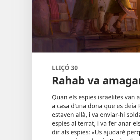
LLIÇÓ 30
Rahab va amagar
Quan els espies israelites van a
a casa d’una dona que es deia R
estaven allà, i va enviar-hi so
espies al terrat, i va fer anar el
dir als espies: «Us ajudaré per