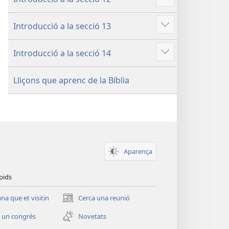
Mostra'n
més
Introducció a la secció 13
Mostra'n
més
Introducció a la secció 14
Mostra'n
més
Lliçons que aprenc de la Bíblia
Aparença
pids
a que et visitin
Cerca una reunió
(obre
una
 un congrés
Novetats
finestra