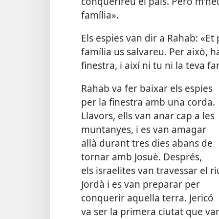
conquerireu el país. Però m’h
família».
Els espies van dir a Rahab: «E
família us salvareu. Per això, h
finestra, i així ni tu ni la teva 
Rahab va fer baixar els espies
per la finestra amb una corda.
Llavors, ells van anar cap a les
muntanyes, i es van amagar
allà durant tres dies abans de
tornar amb Josuè. Després,
els israelites van travessar el ri
Jordà i es van preparar per
conquerir aquella terra. Jericó
va ser la primera ciutat que va