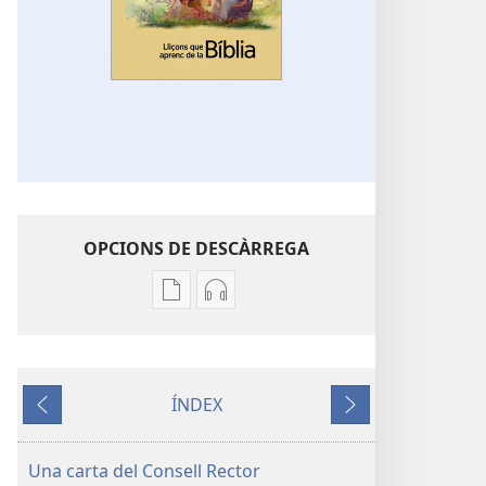
OPCIONS DE DESCÀRREGA
Opcions
Opcions
de
de
descàrrega
descàrrega
de
d’àudio
ÍNDEX
publicacions
Lliçons
Anterior
Següent
Lliçons
que
que
aprenc
Una carta del Consell Rector
aprenc
de