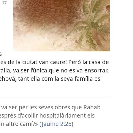
a
s
es de la ciutat van caure! Però la casa de
lla, va ser l’única que no es va ensorrar.
hovà, tant ella com la seva família es
 va ser per les seves obres que Rahab
després d’acollir hospitalàriament els
un altre camí?» (
Jaume 2:25
)