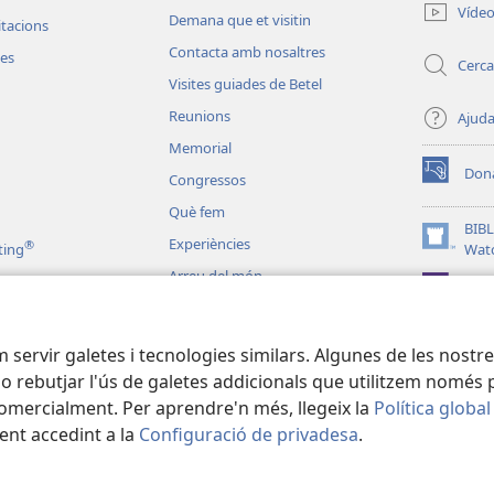
una
Víde
Demana que et visitin
finestra
vitacions
nova)
Contacta amb nosaltres
les
Cerca
Visites guiades de Betel
Reunions
Ajud
Memorial
Don
Congressos
(obre
una
Què fem
finestra
BIBL
Experiències
®
nova)
(obre
ting
Wat
una
Arreu del món
JW L
finestra
nova)
liques dramatitzades
em servir galetes i tecnologies similars. Algunes de les nost
 o rebutjar l'ús de galetes addicionals que utilitzem només p
comercialment. Per aprendre'n més, llegeix la
Política global
ent accedint a la
Configuració de privadesa
.
 Tract Society of Pennsylvania.
CONDICIONS D'ÚS
|
POLÍTICA DE PRIVA