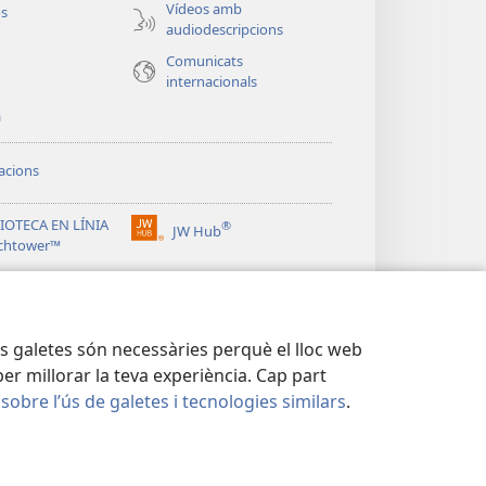
nova)
Vídeos amb
os
audiodescripcions
Comunicats
internacionals
a
acions
IOTECA EN LÍNIA
®
JW Hub
(obre
chtower™
una
®
finestra
ibrary
nova)
res galetes són necessàries perquè el lloc web
er millorar la teva experiència. Cap part
 sobre l’ús de galetes i tecnologies similars
.
DESA
|
CONFIGURACIÓ DE PRIVADESA