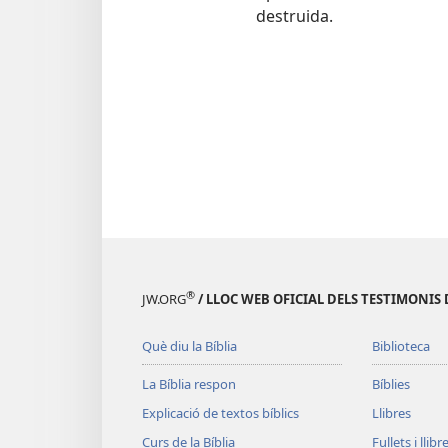
destruida.
®
JW.ORG
/ LLOC WEB OFICIAL DELS TESTIMONIS 
Què diu la Bíblia
Biblioteca
La Bíblia respon
Bíblies
Explicació de textos bíblics
Llibres
Curs de la Bíblia
Fullets i llibr