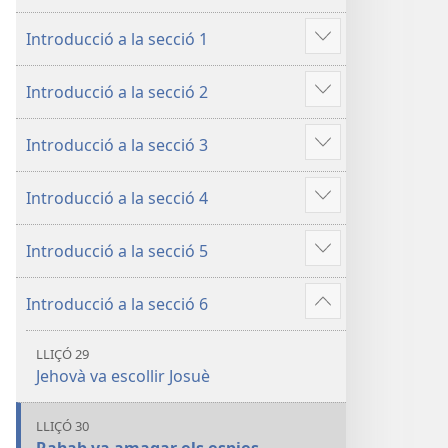
de
la
Introducció a la secció 1
la
Bíblia
Mostra'n
Bíblia
més
Introducció a la secció 2
Mostra'n
més
Introducció a la secció 3
Mostra'n
més
Introducció a la secció 4
Mostra'n
més
Introducció a la secció 5
Mostra'n
més
Introducció a la secció 6
Mostra'n
més
LLIÇÓ 29
Jehovà va escollir Josuè
LLIÇÓ 30