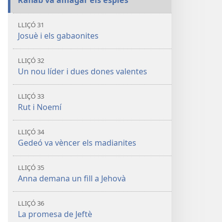
Rahab va amagar els espies
LLIÇÓ 31
Josuè i els gabaonites
LLIÇÓ 32
Un nou líder i dues dones valentes
LLIÇÓ 33
Rut i Noemí
LLIÇÓ 34
Gedeó va vèncer els madianites
LLIÇÓ 35
Anna demana un fill a Jehovà
LLIÇÓ 36
La promesa de Jeftè