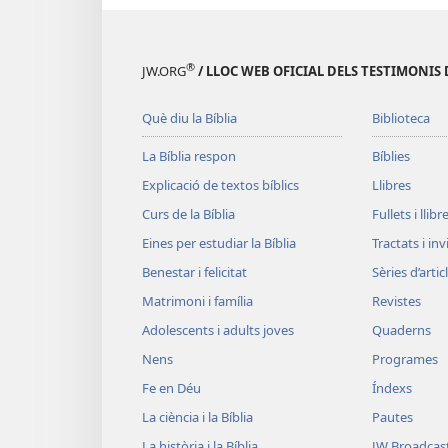
®
JW.ORG
/ LLOC WEB OFICIAL DELS TESTIMONIS 
Què diu la Bíblia
Biblioteca
La Bíblia respon
Bíblies
Explicació de textos bíblics
Llibres
Curs de la Bíblia
Fullets i llibr
Eines per estudiar la Bíblia
Tractats i in
Benestar i felicitat
Sèries d’artic
Matrimoni i família
Revistes
Adolescents i adults joves
Quaderns
Nens
Programes
Fe en Déu
Índexs
La ciència i la Bíblia
Pautes
La història i la Bíblia
JW Broadcas