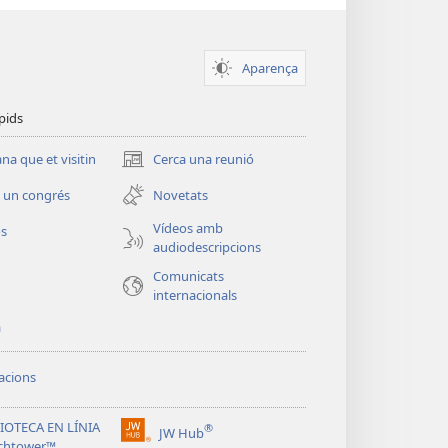
Aparença
pids
a que et visitin
Cerca una reunió
(obre
una
 un congrés
Novetats
finestra
nova)
Vídeos amb
os
audiodescripcions
Comunicats
internacionals
a
acions
IOTECA EN LÍNIA
®
JW Hub
(obre
chtower™