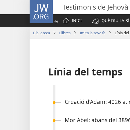
JW.ORG
Testimonis de Jehovà
INICI
QUÈ DIU LA BÍ
Biblioteca
Llibres
Imita la seva fe
Línia de
Línia del temps
Creació d’Adam: 4026 a. n
Mor Abel: abans del 3896 