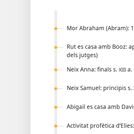
Mor Abraham (Abram): 18
Rut es casa amb Booz: ap
dels jutges)
Neix Anna: finals s.
a. 
XIII
Neix Samuel: principis s.
Abigail es casa amb David
Activitat profètica d’Elies