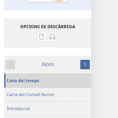
OPCIONS DE DESCÀRREGA
Opcions
Opcions
de
de
descàrrega
descàrrega
de
d’àudio
ÍNDEX
publicacions
Imita
Anterior
Següent
Imita
la
la
seva
Línia del temps
seva
fe
fe
Carta del Consell Rector
Introducció