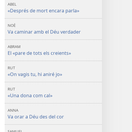
ABEL
«Després de mort encara parla»
NOÈ
Va caminar amb el Déu verdader
ABRAM
El «pare de tots els creients»
RUT
«On vagis tu, hi aniré jo»
RUT
«Una dona com cal»
ANNA
Va orar a Déu des del cor
SAMUEL