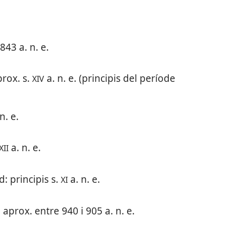
43 a. n. e.
rox. s.
a. n. e. (principis del període
XIV
n. e.
a. n. e.
XII
: principis s.
a. n. e.
XI
: aprox. entre 940 i 905 a. n. e.