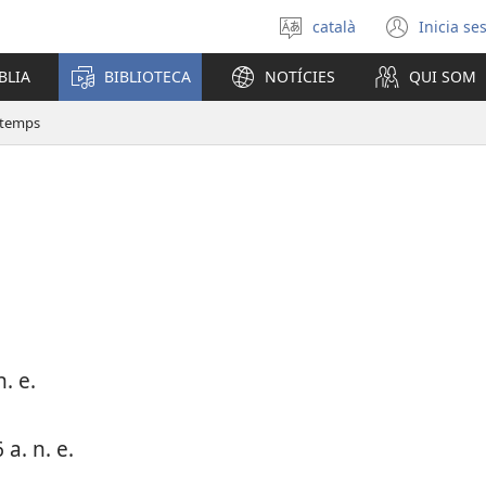
català
Inicia se
Selecciona
(obre
un
una
BLIA
BIBLIOTECA
NOTÍCIES
QUI SOM
idioma
fines
nova)
l temps
. e.
a. n. e.