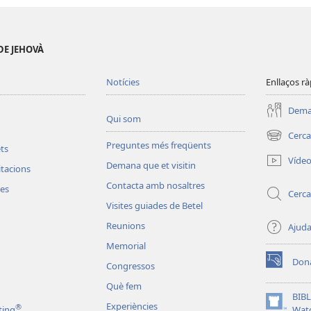
DE JEHOVÀ
Notícies
Enllaços rà
Deman
Qui som
Cerca
(obre
Preguntes més freqüents
ets
una
Víde
Demana que et visitin
finestra
vitacions
nova)
Contacta amb nosaltres
les
Cerca
Visites guiades de Betel
Reunions
Ajud
Memorial
Don
Congressos
(obre
una
Què fem
finestra
BIBL
Experiències
®
nova)
(obre
ting
Wat