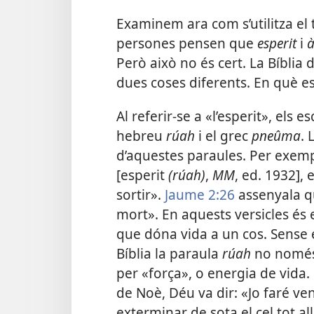
Examinem ara com s’utilitza el
persones pensen que
esperit
i
Però això no és cert. La Bíblia d
dues coses diferents. En què es
Al referir-se a «l’esperit», els e
hebreu
rúah
i el grec
pneûma
. 
d’aquestes paraules. Per exem
[esperit
(rúah)
,
MM
, ed. 1932], 
sortir».
Jaume 2:26
assenyala qu
mort». En aquests versicles és 
que dóna vida a un cos. Sense es
Bíblia la paraula
rúah
no només 
per «força», o energia de vida.
de Noè, Déu va dir: «Jo faré veni
exterminar de sota el cel tot al