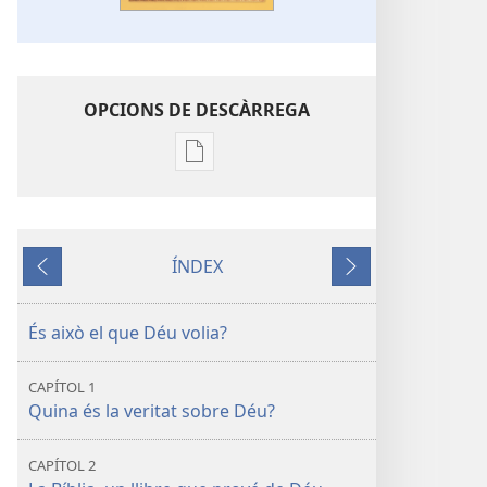
OPCIONS DE DESCÀRREGA
Opcions
de
descàrrega
de
ÍNDEX
publicacions
Anterior
Següent
Què
és
És això el que Déu volia?
el
que
CAPÍTOL 1
realment
Quina és la veritat sobre Déu?
ensenya
la
CAPÍTOL 2
Bíblia?