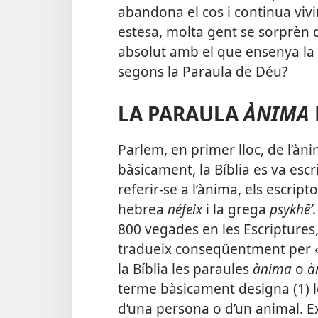
abandona el cos i continua viv
estesa, molta gent se sorprèn
absolut amb el que ensenya la Bí
segons la Paraula de Déu?
LA PARAULA
ÀNIMA
Parlem, en primer lloc, de l’à
bàsicament, la Bíblia es va esc
referir-se a l’ànima, els escripto
hebrea
néfeix
i la grega
psykhēʹ
800 vegades en les Escriptures,
tradueix conseqüentment per «à
la Bíblia les paraules
ànima
o
à
terme bàsicament designa (1) les
d’una persona o d’un animal. E