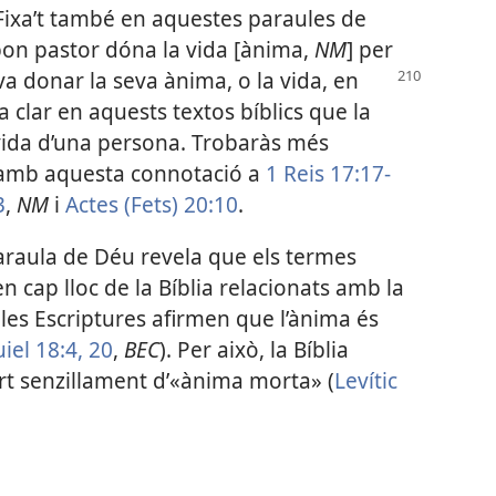
 Fixa’t també en aquestes paraules de
l bon pastor dóna la vida [ànima,
NM
] per
 va donar la seva
ànima, o la vida, en
 clar en aquests textos bíblics que la
 vida d’una persona. Trobaràs més
mb aquesta connotació a
1 Reis 17:17-
3
,
NM
i
Actes (Fets) 20:10
.
araula de Déu revela que els termes
 cap lloc de la Bíblia relacionats amb la
, les Escriptures afirmen que l’ànima és
iel 18:4,
20
,
BEC
). Per això, la Bíblia
rt senzillament d’«ànima morta» (
Levític