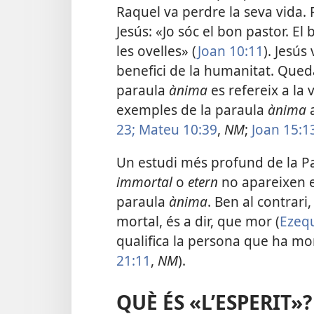
Raquel va perdre la seva vida.
Jesús: «Jo sóc el bon pastor. E
les ovelles» (
Joan 10:11
). Jesús
benefici de la humanitat. Queda
paraula
ànima
es refereix a la
exemples de la paraula
ànima
a
23;
Mateu 10:39
,
NM
;
Joan 15:1
Un estudi més profund de la P
immortal
o
etern
no apareixen en
paraula
ànima
. Ben al contrari
mortal, és a dir, que mor (
Ezequ
qualifica la persona que ha mo
21:11
,
NM
).
QUÈ ÉS «L’ESPERIT»?