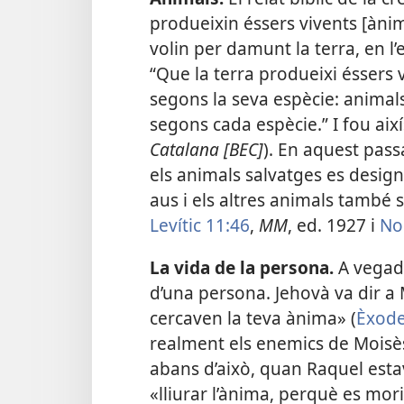
produeixin éssers vivents [àni
volin per damunt la terra, en l’e
“Que la terra produeixi éssers 
segons la seva espècie: animals
segons cada espècie.” I fou així
Catalana [BEC]
). En aquest pass
els animals salvatges es desig
aus i els altres animals tamb
Levític 11:46
,
MM
, ed. 1927 i
No
La vida de la persona.
A vegade
d’una persona. Jehovà va dir a
cercaven la teva ànima» (
Èxode
realment els enemics de Moisès
abans d’això, quan Raquel estav
«lliurar l’ànima, perquè es mori