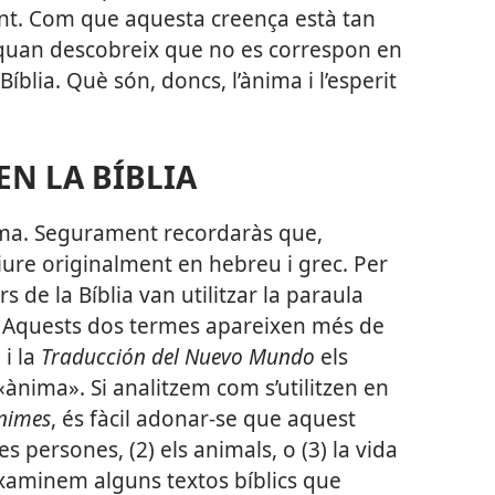
int. Com que aquesta creença està tan
 quan descobreix que no es correspon en
blia. Què són, doncs, l’ànima i l’esperit
EN LA BÍBLIA
nima. Segurament recordaràs que,
riure originalment en hebreu i grec. Per
rs de la Bíblia van utilitzar la paraula
. Aquests dos termes apareixen més de
 i la
Traducción del Nuevo Mundo
els
nima». Si analitzem com s’utilitzen en
nimes
, és fàcil adonar-se que aquest
 persones, (2) els animals, o (3) la vida
xaminem alguns textos bíblics que