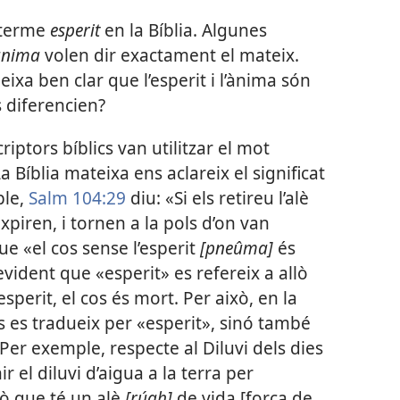
 terme
esperit
en la Bíblia. Algunes
ànima
volen dir exactament el mateix.
eixa ben clar que l’esperit i l’ànima són
 diferencien?
scriptors bíblics van utilitzar el mot
La Bíblia mateixa ens aclareix el significat
ple,
Salm 104:29
diu: «Si els retireu l’alè
expiren, i tornen a la pols d’on van
e «el cos sense l’esperit
[pneûma]
és
evident que «esperit» es refereix a allò
perit, el cos és mort. Per això, en la
es tradueix per «esperit», sinó també
 Per exemple, respecte al Diluvi dels dies
r el diluvi d’aigua a la terra per
lò que té un alè
[rúah]
de vida [força de