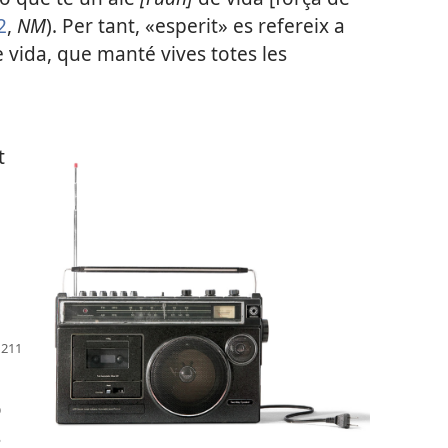
2
,
NM
). Per tant, «esperit» es refereix a
e vida, que manté vives totes les
t
o
s