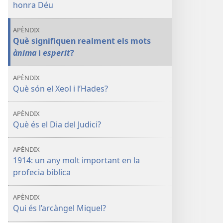
honra Déu
APÈNDIX
Què signifiquen realment els mots
ànima
i
esperit
?
APÈNDIX
Què són el Xeol i l’Hades?
APÈNDIX
Què és el Dia del Judici?
APÈNDIX
1914: un any molt important en la
profecia bíblica
APÈNDIX
Qui és l’arcàngel Miquel?