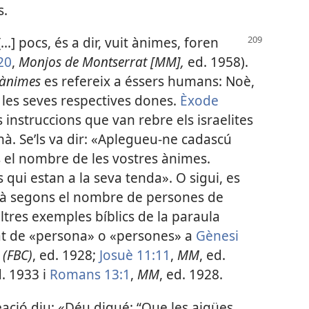
s.
..] pocs, és a dir, vuit ànimes, foren
20
,
Monjos de Montserrat [MM],
ed. 1958).
ànimes
es refereix a éssers humans: Noè,
 i les seves respectives dones.
Èxode
s instruccions que van rebre els israelites
nà. Se’ls va dir: «Aplegueu-ne cadascú
ns el nombre de les vostres ànimes.
qui estan a la seva tenda». O sigui, es
nà segons el nombre de persones de
ltres exemples bíblics de la paraula
at de «persona» o «persones» a
Gènesi
 (FBC)
, ed. 1928;
Josuè 11:11
,
MM
, ed.
d. 1933 i
Romans 13:1
,
MM
, ed. 1928.
reació diu: «Déu digué: “Que les aigües