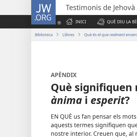
JW.ORG
Testimonis de Jehovà
INICI
QUÈ DIU LA BÍ
Biblioteca
Llibres
Què és el que
realment
enseny
APÈNDIX
Què signifiquen 
ànima
i
esperit
?
EN QUÈ us fan pensar els mot
aquests termes signifiquen que
nostre interior. Creuen que, al 