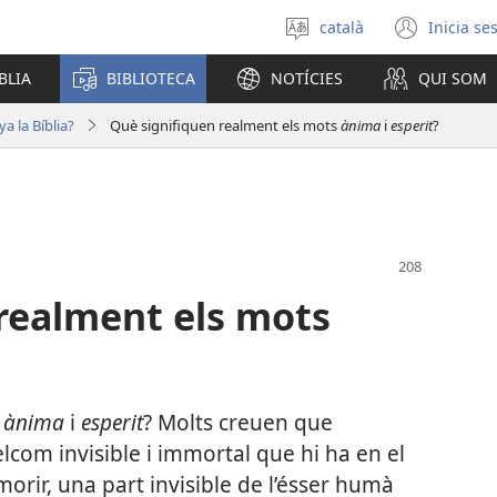
català
Inicia se
Selecciona
(obre
un
una
BLIA
BIBLIOTECA
NOTÍCIES
QUI SOM
idioma
fines
nova)
a la Bíblia?
Què signifiquen realment els mots
ànima
i
esperit
?
realment els mots
s
ànima
i
esperit
? Molts creuen que
lcom invisible i immortal que hi ha en el
morir, una part invisible de l’ésser humà