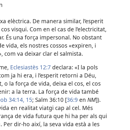
n
xa elèctrica. De manera similar, l’esperit
cos visqui. Com en el cas de l’electricitat,
ar. És una força impersonal. No obstant
 de vida, els nostres cossos «expiren, i
», com va deixar clar el salmista.
ome,
Eclesiastès 12:7
declara: «I la pols
com ja hi era, i l’esperit retorni a Déu,
 o la força de vida, deixa el cos, el cos
enir: a la terra. La força de vida també
Job 34:14, 15
; Salm 36:10 [
36:9
en
NM
]).
ida en realitat viatgi cap al cel. Més
erança de vida futura que hi ha per als qui
er dir-ho així, la seva vida està a les