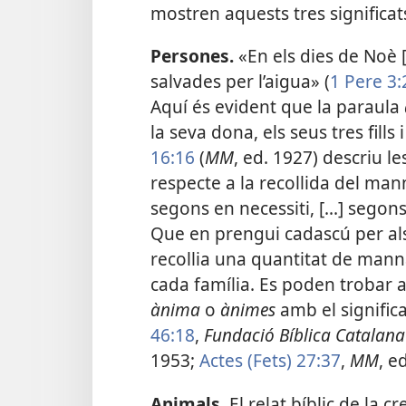
mostren aquests tres significat
Persones.
«En els dies de Noè [.
salvades per l’aigua» (
1 Pere 3:
Aquí és evident que la paraula
la seva dona, els seus tres fills
16:16
(
MM
, ed. 1927) descriu le
respecte a la recollida del man
segons en necessiti, [...] sego
Que en prengui cadascú per als 
recollia una quantitat de man
cada família. Es poden trobar a
ànima
o
ànimes
amb el signific
46:18
,
Fundació Bíblica Catalana
1953;
Actes (Fets) 27:37
,
MM
, e
Animals.
El relat bíblic de la c