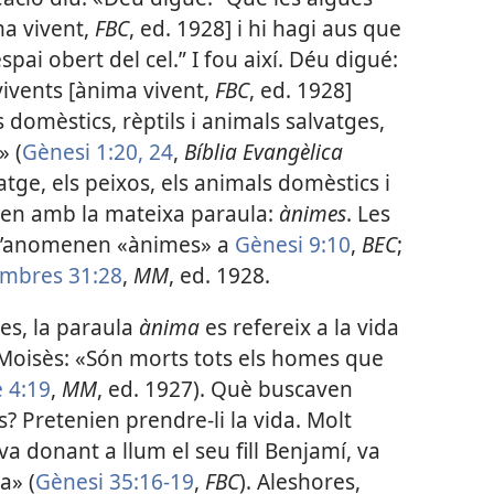
ma vivent,
FBC
, ed. 1928] i hi hagi aus que
spai obert del cel.” I fou així. Déu digué:
vivents [ànima vivent,
FBC
, ed. 1928]
 domèstics, rèptils i animals salvatges,
» (
Gènesi 1:20,
24
,
Bíblia Evangèlica
atge, els peixos, els animals domèstics i
nen amb la mateixa paraula:
ànimes
. Les
é s’anomenen «ànimes» a
Gènesi 9:10
,
BEC
;
mbres 31:28
,
MM
, ed. 1928.
s, la paraula
ànima
es refereix a la vida
 Moisès: «Són morts tots els homes que
 4:19
,
MM
, ed. 1927). Què buscaven
? Pretenien prendre-li la vida. Molt
a donant a llum el seu fill Benjamí, va
a» (
Gènesi 35:16-19
,
FBC
). Aleshores,