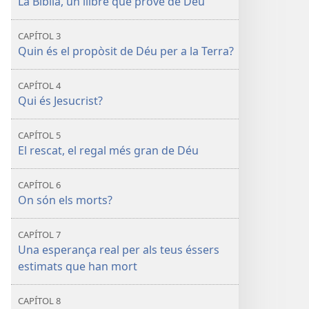
La Bíblia, un llibre que prové de Déu
CAPÍTOL 3
Quin és el propòsit de Déu per a la Terra?
CAPÍTOL 4
Qui és Jesucrist?
CAPÍTOL 5
El rescat, el regal més gran de Déu
CAPÍTOL 6
On són els morts?
CAPÍTOL 7
Una esperança real per als teus éssers
estimats que han mort
CAPÍTOL 8