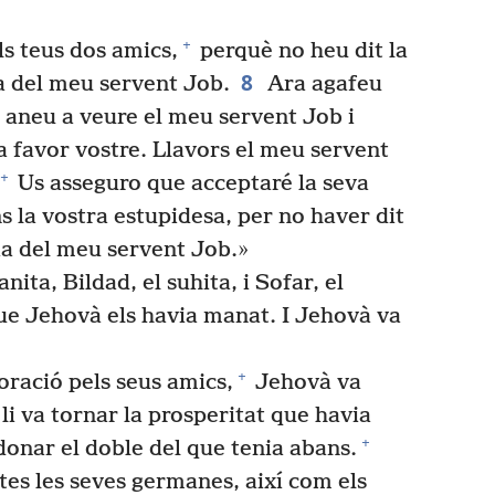
+
ls teus dos amics,
perquè no heu dit la
8
a del meu servent Job.
Ara agafeu
s, aneu a veure el meu servent Job i
a favor vostre. Llavors el meu servent
+
Us asseguro que acceptaré la seva
s la vostra estupidesa, per no haver dit
cia del meu servent Job.»
nita, Bildad, el suhita, i Sofar, el
que Jehovà els havia manat. I Jehovà va
+
oració pels seus amics,
Jehovà va
 li va tornar la prosperitat que havia
+
donar el doble del que tenia abans.
tes les seves germanes, així com els