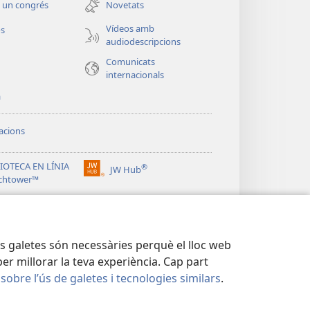
 un congrés
Novetats
finestra
nova)
Vídeos amb
os
audiodescripcions
Comunicats
internacionals
a
acions
IOTECA EN LÍNIA
®
JW Hub
(obre
chtower™
una
®
finestra
ibrary
nova)
res galetes són necessàries perquè el lloc web
er millorar la teva experiència. Cap part
 sobre l’ús de galetes i tecnologies similars
.
DESA
|
CONFIGURACIÓ DE PRIVADESA