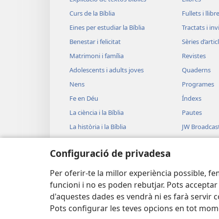
Curs de la Bíblia
Fullets i llibr
Eines per estudiar la Bíblia
Tractats i in
Benestar i felicitat
Sèries d’artic
Matrimoni i família
Revistes
Adolescents i adults joves
Quaderns
Nens
Programes
Fe en Déu
Índexs
La ciència i la Bíblia
Pautes
La història i la Bíblia
JW Broadcas
Vídeos
Configuració de privadesa
Música
Lectures bíb
Per oferir-te la millor experiència possible, f
funcioni i no es poden rebutjar. Pots acceptar
d'aquestes dades es vendrà ni es farà servir 
Pots configurar les teves opcions en tot mom
Copyright
© 2026 Watch Tower Bible and