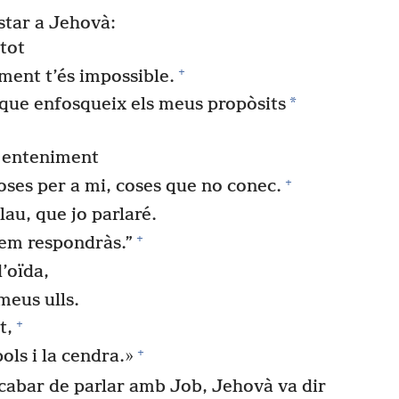
star a Jehovà:
tot
+
 ment t’és impossible.
*
 que enfosqueix els meus propòsits
e enteniment
+
ses per a mi, coses que no conec.
lau, que jo parlaré.
+
 em respondràs.”
’oïda,
meus ulls.
+
t,
+
ols i la cendra.»
abar de parlar amb Job, Jehovà va dir