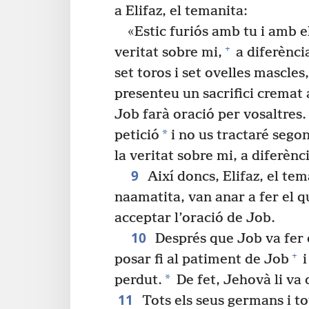
a Elifaz, el temanita:
«Estic furiós amb tu i amb e
+
veritat sobre mi,
a diferènci
set toros i set ovelles mascle
presenteu un sacrifici cremat 
Job farà oració per vosaltres.
*
petició
i no us tractaré segon
la veritat sobre mi, a diferèn
9
Així doncs, Elifaz, el tema
naamatita, van anar a fer el 
acceptar l’oració de Job.
10
Després que Job va fer 
+
posar fi al patiment de Job
i
*
perdut.
De fet, Jehovà li va 
11
Tots els seus germans i to