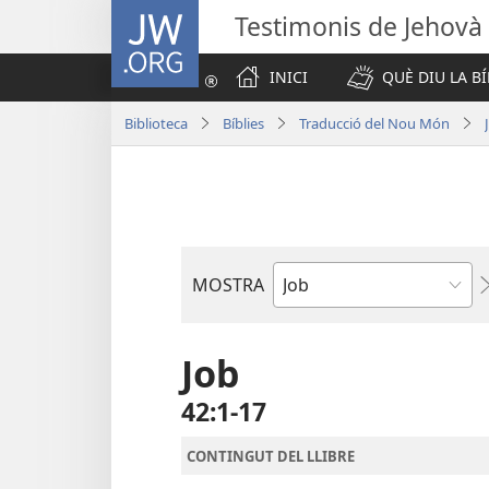
JW.ORG
Testimonis de Jehovà
INICI
QUÈ DIU LA BÍ
Biblioteca
Bíblies
Traducció del Nou Món
MOSTRA
Llibre
bíblic
Job
42:1-17
CONTINGUT DEL LLIBRE