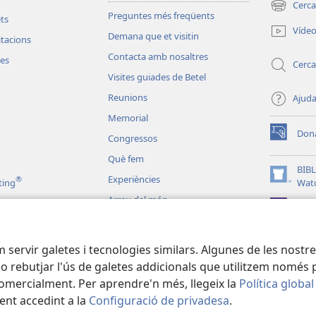
Cerca
(obre
Preguntes més freqüents
ets
una
Víde
Demana que et visitin
finestra
vitacions
nova)
Contacta amb nosaltres
les
Cerca
Visites guiades de Betel
Reunions
Ajud
Memorial
Don
Congressos
(obre
una
Què fem
finestra
BIBL
Experiències
®
nova)
(obre
ting
Wat
una
Arreu del món
JW L
finestra
nova)
liques dramatitzades
em servir galetes i tecnologies similars. Algunes de les nost
 o rebutjar l'ús de galetes addicionals que utilitzem només p
comercialment. Per aprendre'n més, llegeix la
Política global
ent accedint a la
Configuració de privadesa
.
 Tract Society of Pennsylvania.
CONDICIONS D'ÚS
|
POLÍTICA DE PRIVA