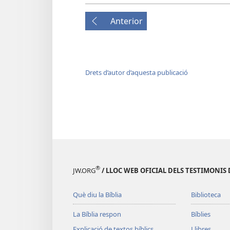
Anterior
Drets d’autor d’aquesta publicació
®
JW.ORG
/ LLOC WEB OFICIAL DELS TESTIMONIS 
Què diu la Bíblia
Biblioteca
La Bíblia respon
Bíblies
Explicació de textos bíblics
Llibres