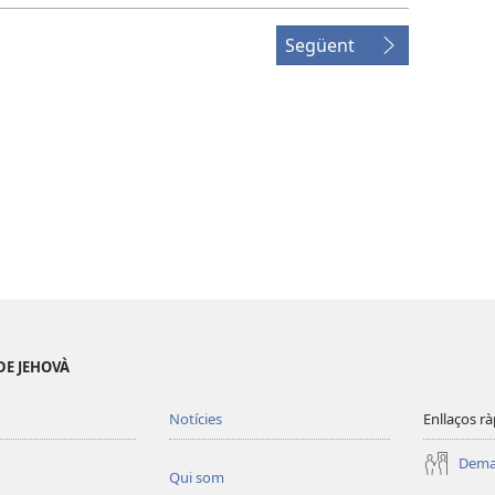
Següent
DE JEHOVÀ
Notícies
Enllaços rà
Deman
Qui som