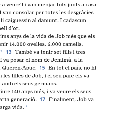
a veure’l i van menjar tots junts a casa
el van consolar per totes les desgràcies
i caiguessin al damunt. I cadascun
ell d’or.
ims anys de la vida de Job més que els
enir 14.000 ovelles, 6.000 camells,
13
+
També va tenir set fills i tres
i va posar el nom de Jemimà, a la
15
a, Queren-Apuc.
En tot el país, no hi
es filles de Job, i el seu pare els va
 amb els seus germans.
iure 140 anys més, i va veure els seus
17
quarta generació.
Finalment, Job va
*
larga vida.