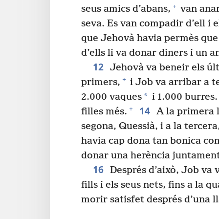
+
seus amics d’abans,
van anar 
seva. Es van compadir d’ell i 
que Jehovà havia permès que l
d’ells li va donar diners i un an
12
Jehovà va beneir els últ
+
primers,
i Job va arribar a t
*
2.000 vaques
i 1.000 burres.
14
+
filles més.
A la primera l
segona, Quessià, i a la tercer
havia cap dona tan bonica com l
donar una herència juntament
16
Després d’això, Job va v
fills i els seus nets, fins a la 
morir satisfet després d’una l