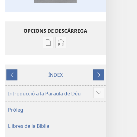
OPCIONS DE DESCÀRREGA
Opcions
Opcions
de
de
descàrrega
descàrrega
de
d’àudio
ÍNDEX
publicacions
La
Anterior
Següent
La
Bíblia.
Bíblia.
Traducció
Introducció a la Paraula de Déu
Mostra'n
Traducció
del
més
del
Nou
Pròleg
Nou
Món
Món
Llibres de la Bíblia