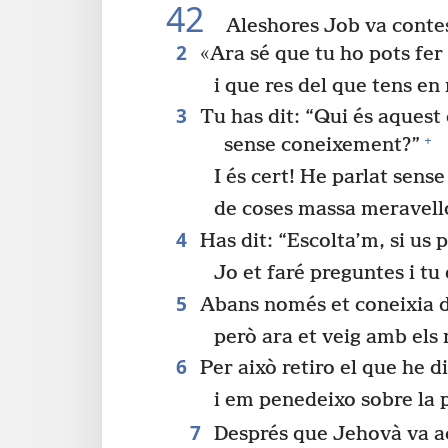
42
Aleshores Job va conte
2
«Ara sé que tu ho pots fer 
i que res del que tens en
3
Tu has dit: “Qui és aquest
+
sense coneixement?”
I és cert! He parlat sens
de coses massa meravello
4
Has dit: “Escolta’m, si us p
Jo et faré preguntes i tu
5
Abans només et coneixia d
però ara et veig amb els 
6
Per això retiro el que he di
i em penedeixo sobre la p
7
Després que Jehovà va ac