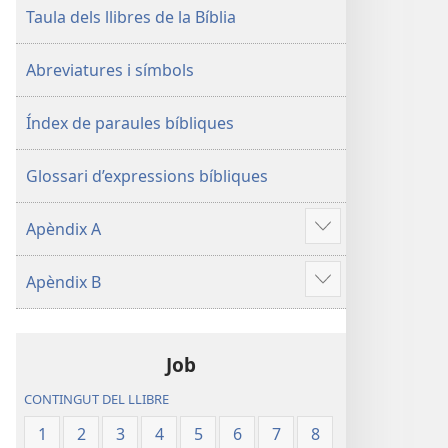
Taula dels llibres de la Bíblia
Abreviatures i símbols
Índex de paraules bíbliques
Glossari d’expressions bíbliques
Apèndix A
Mostra'n
més
Apèndix B
Mostra'n
més
Job
CONTINGUT DEL LLIBRE
1
2
3
4
5
6
7
8