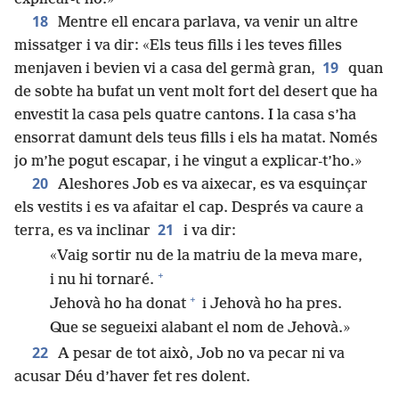
18
Mentre ell encara parlava, va venir un altre
missatger i va dir: «Els teus fills i les teves filles
19
menjaven i bevien vi a casa del germà gran,
quan
de sobte ha bufat un vent molt fort del desert que ha
envestit la casa pels quatre cantons. I la casa s’ha
ensorrat damunt dels teus fills i els ha matat. Només
jo m’he pogut escapar, i he vingut a explicar-t’ho.»
20
Aleshores Job es va aixecar, es va esquinçar
els vestits i es va afaitar el cap. Després va caure a
21
terra, es va inclinar
i va dir:
«Vaig sortir nu de la matriu de la meva mare,
+
i nu hi tornaré.
+
Jehovà ho ha donat
i Jehovà ho ha pres.
Que se segueixi alabant el nom de Jehovà.»
22
A pesar de tot això, Job no va pecar ni va
acusar Déu d’haver fet res dolent.