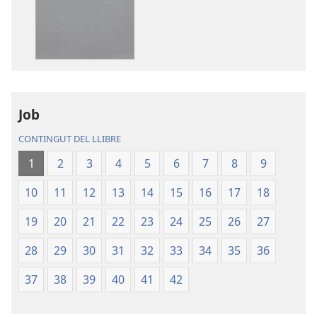
descàrrega
descàrrega
de
d’àudio
publicacions
La
La
Bíblia.
Bíblia.
Traducció
Traducció
del
del
Nou
Job
Nou
Món
CONTINGUT DEL LLIBRE
Món
1
2
3
4
5
6
7
8
9
10
11
12
13
14
15
16
17
18
19
20
21
22
23
24
25
26
27
28
29
30
31
32
33
34
35
36
37
38
39
40
41
42