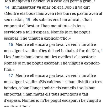
+
Job menjaven i bevien vi a casa del germà gran,
14
un missatger va anar on era Job i li va dir:
«Mentre els bous llauraven i les burres pasturaven al
15
seu costat,
els sabeus ens han atacat, s’han
emportat el bestiar i han matat tots els teus
servidors a tall d’espasa. Només jo m’he pogut
escapar, i he vingut a explicar-t’ho.»
16
Mentre ell encara parlava, va venir un altre
*
missatger i va dir: «Des del cel ha baixat foc de Déu,
i les flames han consumit les ovelles i els pastors!
Només jo m’he pogut escapar, i he vingut a explicar-
t’ho.»
17
Mentre ell encara parlava, va venir un altre
+
missatger i va dir: «Els caldeus
s’han dividit en tres
bandes, s’han llançat sobre els camells i se’ls han
emportat, i han matat els teus servidors a tall
d’espasa. Només jo m’he pogut escapar, i he vingut a
explicar-t’ho.»