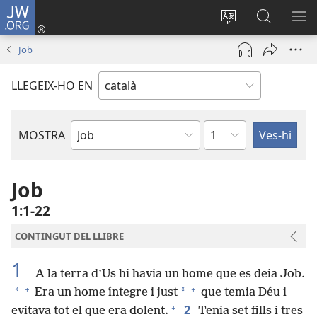
JW.ORG
Inicia
sessió
Canvia
Cerca
MO
(obre
d’idioma
jw.org
EL
Job
una
ME
finestra
LLEGEIX-HO EN
nova)
Capítol
MOSTRA
Llibre
bíblic
Job
1:1-22
CONTINGUT DEL LLIBRE
1
A la terra d’Us hi havia un home que es deia Job.
+
+
*
*
Era un home íntegre i just
que temia Déu i
+
2
evitava tot el que era dolent.
Tenia set fills i tres