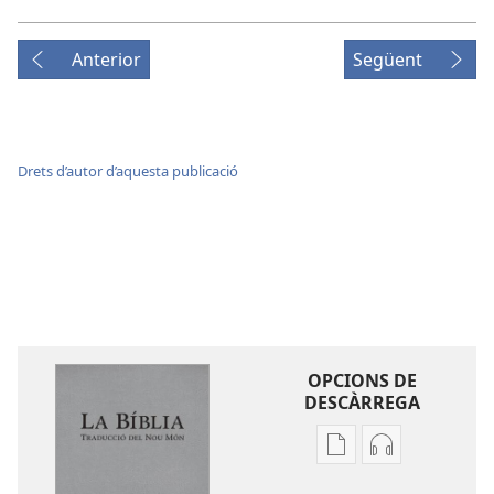
Anterior
Següent
Drets d’autor d’aquesta publicació
OPCIONS DE
DESCÀRREGA
Opcions
Opcions
de
de