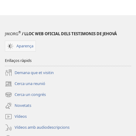
®
JW.ORG
/ LLOC WEB OFICIAL DELS TESTIMONIS DE JEHOVÀ
Aparença
Enllaços ràpids
Demana que et visitin
Cerca una reunió
(obre
una
Cerca un congrés
(obre
finestra
una
nova)
Novetats
finestra
nova)
Vídeos
Vídeos amb audiodescripcions