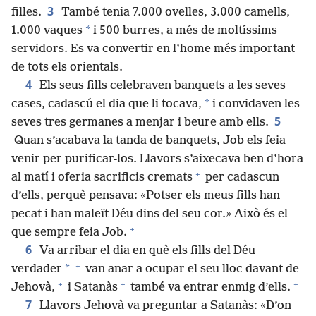
3
filles.
També tenia 7.000 ovelles, 3.000 camells,
*
1.000 vaques
i 500 burres, a més de moltíssims
servidors. Es va convertir en l’home més important
de tots els orientals.
4
Els seus fills celebraven banquets a les seves
*
cases, cadascú el dia que li tocava,
i convidaven les
5
seves tres germanes a menjar i beure amb ells.
Quan s’acabava la tanda de banquets, Job els feia
venir per purificar-los. Llavors s’aixecava ben d’hora
+
al matí i oferia sacrificis cremats
per cadascun
d’ells, perquè pensava: «Potser els meus fills han
pecat i han maleït Déu dins del seu cor.» Això és el
+
que sempre feia Job.
6
Va arribar el dia en què els fills del Déu
+
*
verdader
van anar a ocupar el seu lloc davant de
+
+
+
Jehovà,
i Satanàs
també va entrar enmig d’ells.
7
Llavors Jehovà va preguntar a Satanàs: «D’on