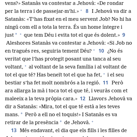
vens?» Satanàs va contestar a Jehovà: «De rondar
+
8
per la terra i de passejar-m’hi.»
I Jehovà va dir a
Satanàs: «T’has fixat en el meu servent Job? No hi ha
ningú com ell a tota la terra. És un home íntegre i
+
9
*
just
que tem Déu i evita tot el que és dolent.»
Aleshores Satanàs va contestar a Jehovà: «Si Job no
+
10
en tragués res, seguiria tement Déu?
¿No és
veritat que l’has protegit posant una tanca al seu
+
voltant,
al voltant de la seva família i al voltant de
+
tot el que té? Has beneït tot el que ha fet,
i el seu
11
bestiar s’ha fet molt nombrós a la regió.
Però
ara allarga la mà i toca tot el que té, i veuràs com et
12
maleeix a la teva pròpia cara.»
Llavors Jehovà va
dir a Satanàs: «Mira, tot el que té està a les teves
*
mans.
Però a ell no el toquis!» I Satanàs es va
+
*
retirar de la presència
de Jehovà.
13
Més endavant, el dia que els fills i les filles de