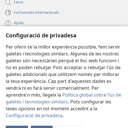
Cerca
Comunicats internacionals
Ajuda
Configuració de privadesa
Donacions
(obre
una
Per oferir-te la millor experiència possible, fem servir
finestra
BIBLIOTECA EN LÍNIA Watchtower™
galetes i tecnologies similars. Algunes de les nostres
(obre
nova)
galetes són necessàries perquè el lloc web funcioni i
una
®
JW Hub
finestra
no es poden rebutjar. Pots acceptar o rebutjar l'ús de
(obre
nova)
galetes addicionals que utilitzem només per millorar
una
®
JW Library
finestra
la teva experiència. Cap part d'aquestes dades es
nova)
vendrà ni es farà servir comercialment. Per
aprendre'n més, llegeix la
Política global sobre l’ús de
galetes i tecnologies similars
. Pots configurar les
teves opcions en tot moment accedint a la
Copyright
© 2026 Watch Tower Bible and Tract Society of Pennsylvania.
CONDICIONS D'ÚS
|
POLÍTICA DE PRIVADESA
|
CONFIGURACIÓ DE
Configuració de privadesa
.
M
PRIVADESA
la