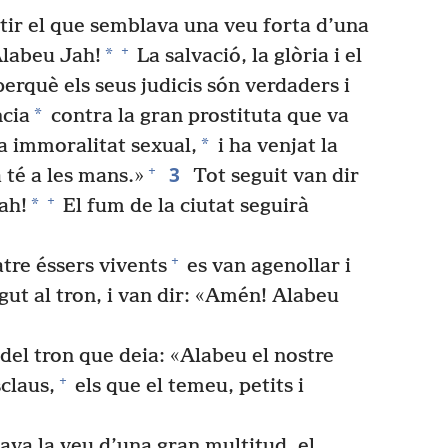
ntir el que semblava una veu forta d’una
+
*
Alabeu Jah!
La salvació, la glòria i el
erquè els seus judicis són verdaders i
*
ncia
contra la gran prostituta que va
*
a immoralitat sexual,
i ha venjat la
3
+
 té a les mans.»
Tot seguit van dir
+
*
ah!
El fum de la ciutat seguirà
+
atre éssers vivents
es van agenollar i
gut al tron, i van dir: «Amén! Alabeu
el tron que deia: «Alabeu el nostre
+
sclaus,
els que el temeu, petits i
lava la veu d’una gran multitud, el