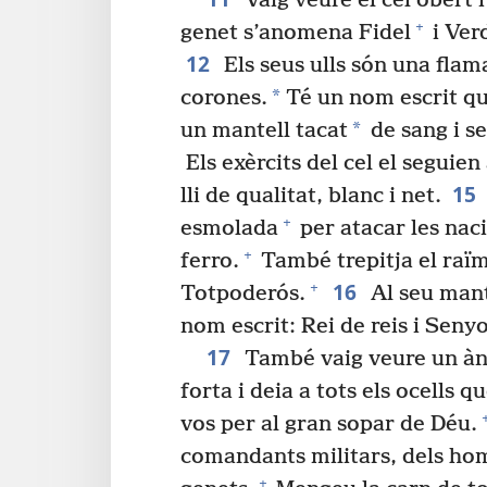
Vaig veure el cel obert i
+
genet s’anomena Fidel
i Ver
12
Els seus ulls són una flam
*
corones.
Té un nom escrit qu
*
un mantell tacat
de sang i s
Els exèrcits del cel el seguien
15
lli de qualitat, blanc i net.
+
esmolada
per atacar les nac
+
ferro.
També trepitja el raïm 
16
+
Totpoderós.
Al seu mante
nom escrit: Rei de reis i Seny
17
També vaig veure un àng
forta i deia a tots els ocells 
vos per al gran sopar de Déu.
comandants militars, dels ho
+