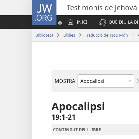
JW.ORG
Testimonis de Jehovà
INICI
QUÈ DIU LA BÍ
Biblioteca
Bíblies
Traducció del Nou Món
MOSTRA
Llibre
bíblic
Apocalipsi
19:1-21
CONTINGUT DEL LLIBRE