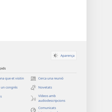
Aparença
pids
a que et visitin
Cerca una reunió
(obre
una
 un congrés
Novetats
finestra
nova)
Vídeos amb
os
audiodescripcions
Comunicats