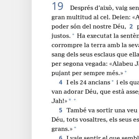
19
Després d’això, vaig se
gran multitud al cel. Deien: «
2
poder són del nostre Déu,
p
+
justos.
Ha executat la sentè
corrompre la terra amb la sev
sang dels seus esclaus que ella
per segona vegada: «Alabeu J
+
pujant per sempre més.»
4
+
I els 24 ancians
i els qu
van adorar Déu, que està asse
+
*
Jah!»
5
També va sortir una veu d
Déu, tots vosaltres, els seus e
+
grans.»
6
I vaig sentir el que semb