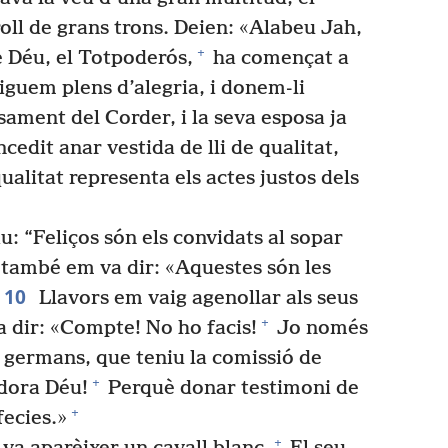
roll de grans trons. Deien: «Alabeu Jah,
+
e Déu, el Totpoderós,
ha començat a
iguem plens d’alegria, i donem-li
asament del Corder, i la seva esposa ja
ncedit anar vestida de lli de qualitat,
 qualitat representa els actes justos dels
iu: “Feliços són els convidats al sopar
 també em va dir: «Aquestes són les
10
Llavors em vaig agenollar als seus
+
a dir: «Compte! No ho facis!
Jo només
s germans, que teniu la comissió de
+
ora Déu!
Perquè donar testimoni de
+
fecies.»
+