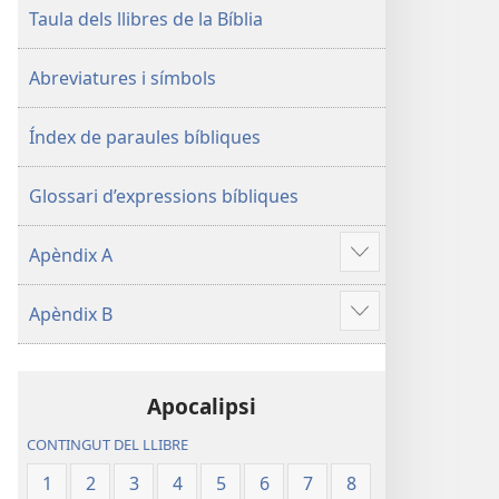
Taula dels llibres de la Bíblia
Abreviatures i símbols
Índex de paraules bíbliques
Glossari d’expressions bíbliques
Apèndix A
Mostra'n
més
Apèndix B
Mostra'n
més
Apocalipsi
CONTINGUT DEL LLIBRE
1
2
3
4
5
6
7
8