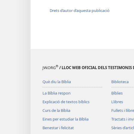
Drets d’autor d’aquesta publicació
®
JW.ORG
/ LLOC WEB OFICIAL DELS TESTIMONIS 
Què diu la Bíblia
Biblioteca
La Bíblia respon
Bíblies
Explicació de textos bíblics
Llibres
Curs de la Bíblia
Fullets i llibr
Eines per estudiar la Bíblia
Tractats i in
Benestar i felicitat
Sèries d’artic