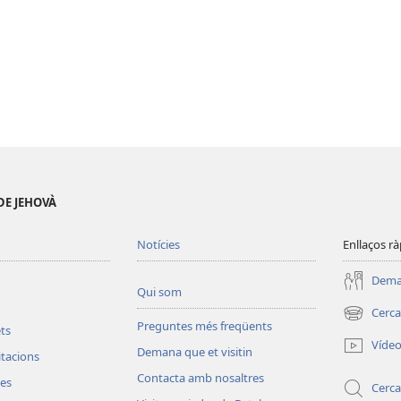
DE JEHOVÀ
Notícies
Enllaços rà
Deman
Qui som
Cerca
(obre
Preguntes més freqüents
ets
una
Víde
Demana que et visitin
finestra
vitacions
nova)
Contacta amb nosaltres
les
Cerca