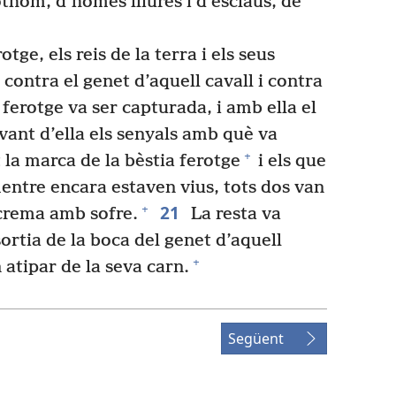
hom, d’homes lliures i d’esclaus, de
otge, els reis de la terra i els seus
 contra el genet d’aquell cavall i contra
 ferotge va ser capturada, i amb ella el
vant d’ella els senyals amb què va
+
la marca de la bèstia ferotge
i els que
entre encara estaven vius, tots dos van
21
+
e crema amb sofre.
La resta va
sortia de la boca del genet d’aquell
+
n atipar de la seva carn.
Següent