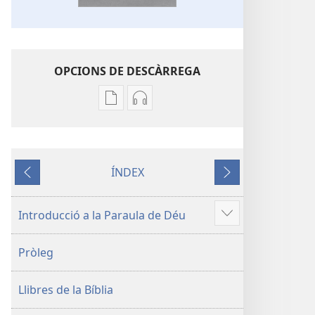
OPCIONS DE DESCÀRREGA
Opcions
Opcions
de
de
descàrrega
descàrrega
de
d’àudio
ÍNDEX
publicacions
La
Anterior
Següent
La
Bíblia.
Bíblia.
Traducció
Introducció a la Paraula de Déu
Mostra'n
Traducció
del
més
del
Nou
Pròleg
Nou
Món
Món
Llibres de la Bíblia