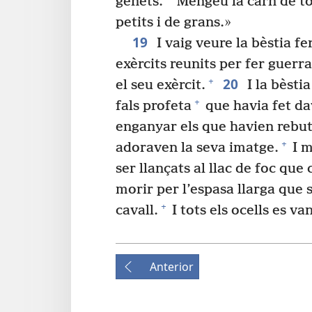
genets.
Mengeu la carn de tot
petits i de grans.»
19
I vaig veure la bèstia fer
exèrcits reunits per fer guerra
20
+
el seu exèrcit.
I la bèstia
+
fals profeta
que havia fet da
enganyar els que havien rebut 
+
adoraven la seva imatge.
I m
ser llançats al llac de foc qu
morir per l’espasa llarga que 
+
cavall.
I tots els ocells es va
Anterior