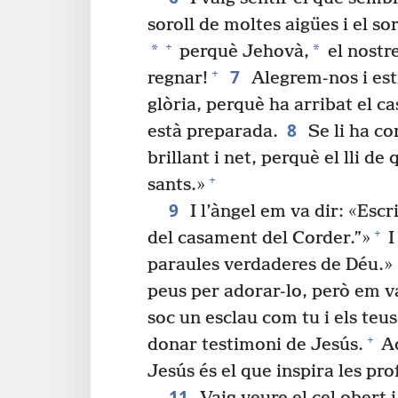
soroll de moltes aigües i el so
+
*
*
perquè Jehovà,
el nostr
7
+
regnar!
Alegrem-nos i est
glòria, perquè ha arribat el c
8
està preparada.
Se li ha co
brillant i net, perquè el lli de
+
sants.»
9
I l’àngel em va dir: «Escr
+
del casament del Corder.”»
I
paraules verdaderes de Déu.»
peus per adorar-lo, però em v
soc un esclau com tu i els teu
+
donar testimoni de Jesús.
Ad
Jesús és el que inspira les pro
11