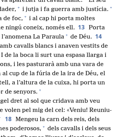
 va aparèixer un cavall blanc.
El seu
+
+
dader,
i jutja i fa guerra amb justícia.
+
a de foc,
i al cap hi porta moltes
13
e ningú coneix, només ell.
Porta
14
+
e l’anomena La Paraula
de Déu.
 amb cavalls blancs i anaven vestits de
I de la boca li surt una espasa llarga i
ions, i les pasturarà amb una vara de
al cup de la fúria de la ira de Déu, el
ll, a l’altura de la cuixa, hi porta un
+
or de senyors.
el dret al sol que cridava amb veu
que volen pel mig del cel: «Veniu! Reuniu-
18
+
Mengeu la carn dels reis, dels
+
mes poderosos,
dels cavalls i dels seus