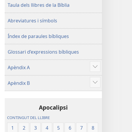
Taula dels llibres de la Bíblia
Abreviatures i símbols
Índex de paraules bíbliques
Glossari d’expressions bíbliques
Apèndix A
Mostra'n
més
Apèndix B
Mostra'n
més
Apocalipsi
CONTINGUT DEL LLIBRE
1
2
3
4
5
6
7
8