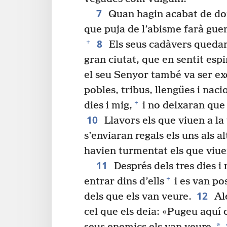
7
Quan hagin acabat de dona
que puja de l’abisme farà guer
8
+
Els seus cadàvers quedara
gran ciutat, que en sentit es
el seu Senyor també va ser exe
pobles, tribus, llengües i nac
+
dies i mig,
i no deixaran que
10
Llavors els que viuen a la 
s’enviaran regals els uns als a
havien turmentat els que viuen
11
Després dels tres dies i 
+
entrar dins d’ells
i es van po
12
dels que els van veure.
Ale
cel que els deia: «Pugeu aquí da
*