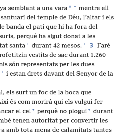
+
*
ya semblant a una vara
mentre ell
santuari del temple de Déu, l’altar i els
e banda el pati que hi ha fora del
suris, perquè ha sigut donat a les
3
+
+
tat santa
durant 42 mesos.
Faré
ofetitzin vestits de sac durant 1.260
is són representats per les dues
+
i estan drets davant del Senyor de la
l, els surt un foc de la boca que
xí és com morirà qui els vulgui fer
+
+
ncar el cel
perquè no plogui
durant
ambé tenen autoritat per convertir les
erra amb tota mena de calamitats tantes