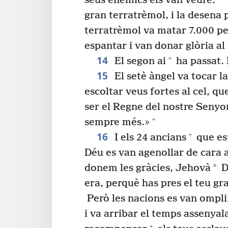
seus enemics els van veure.
gran terratrèmol, i la desena p
terratrèmol va matar 7.000 pe
espantar i van donar glòria al 
14
+
El segon ai
ha passat. 
15
El setè àngel va tocar l
escoltar veus fortes al cel, q
ser el Regne del nostre Senyo
+
sempre més.»
16
+
I els 24 ancians
que es
Déu es van agenollar de cara a
*
donem les gràcies, Jehovà
D
era, perquè has pres el teu gr
Però les nacions es van omplir 
i va arribar el temps assenyala
+