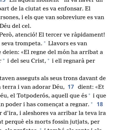
En aquell moment
hi va haver un
art de la ciutat es va enfonsar. El
rsones, i els que van sobreviure es van
Déu del cel.
Però, atenció! El tercer ve ràpidament!
+
a seva trompeta.
Llavors es van
ue deien: «El regne del món ha arribat a
+
+
r
i del seu Crist,
i ell regnarà per
taven asseguts als seus trons davant de
17
 terra i van adorar Déu,
dient: «Et
+
éu, el Totpoderós, aquell que és
i que
18
+
an poder i has començat a regnar.
d’ira, i aleshores va arribar la teva ira
t perquè els morts fossin jutjats, per
+