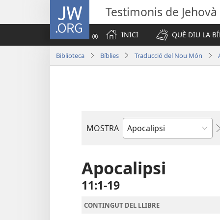
JW.ORG
Testimonis de Jehovà
INICI
QUÈ DIU LA BÍ
Biblioteca
Bíblies
Traducció del Nou Món
MOSTRA
Llibre
bíblic
Apocalipsi
11:1-19
CONTINGUT DEL LLIBRE