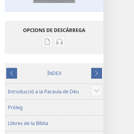
OPCIONS DE DESCÀRREGA
Opcions
Opcions
de
de
descàrrega
descàrrega
de
d’àudio
ÍNDEX
publicacions
La
Anterior
Següent
La
Bíblia.
Bíblia.
Traducció
Introducció a la Paraula de Déu
Mostra'n
Traducció
del
més
del
Nou
Pròleg
Nou
Món
Món
Llibres de la Bíblia