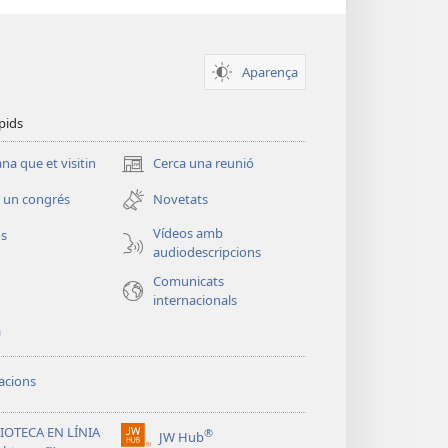
Aparença
pids
a que et visitin
Cerca una reunió
(obre
una
 un congrés
Novetats
finestra
nova)
Vídeos amb
os
audiodescripcions
Comunicats
internacionals
a
acions
IOTECA EN LÍNIA
®
JW Hub
(obre