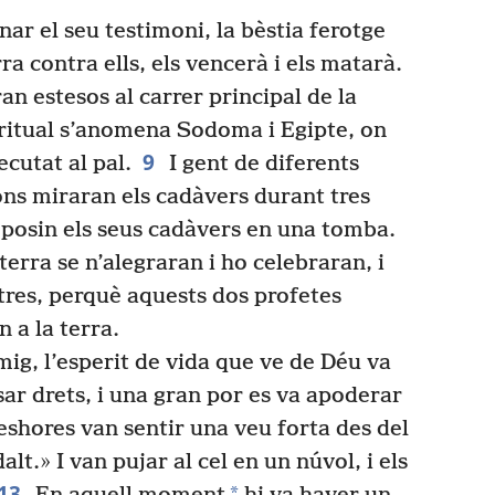
r el seu testimoni, la bèstia ferotge
ra contra ells, els vencerà i els matarà.
n estesos al carrer principal de la
piritual s’anomena Sodoma i Egipte, on
9
cutat al pal.
I gent de diferents
ions miraran els cadàvers durant tres
 posin els seus cadàvers en una tomba.
terra se n’alegraran i ho celebraran, i
ltres, perquè aquests dos profetes
 a la terra.
mig, l’esperit de vida que ve de Déu va
sar drets, i una gran por es va apoderar
shores van sentir una veu forta des del
lt.» I van pujar al cel en un núvol, i els
13
*