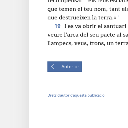
recompensar
els teus esclaus
que temen el teu nom, tant els 
+
que destrueixen la terra.»
19
I es va obrir el santuari
veure l’arca del seu pacte al s
llampecs, veus, trons, un ter
Anterior
Drets d’autor d’aquesta publicació