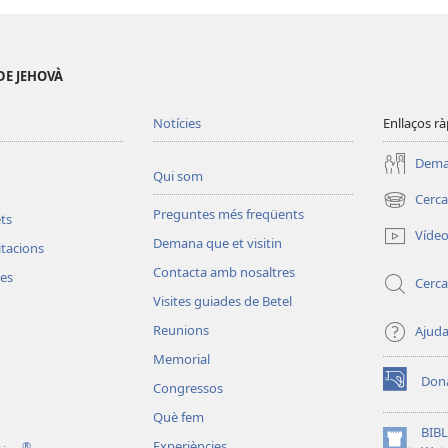
DE JEHOVÀ
Notícies
Enllaços rà
Deman
Qui som
Cerca
(obre
Preguntes més freqüents
ets
una
Víde
Demana que et visitin
finestra
vitacions
nova)
Contacta amb nosaltres
les
Cerca
Visites guiades de Betel
Reunions
Ajud
Memorial
Don
Congressos
(obre
una
Què fem
finestra
BIBL
Experiències
®
nova)