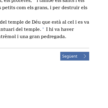
, els profetes,
i també els sants i els
petits com els grans, i per destruir els
 del temple de Déu que està al cel i es va
+
antuari del temple.
I hi va haver
ratrèmol i una gran pedregada.
Següent