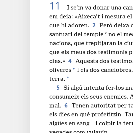
11
I se’m va donar una can
em deia: «Aixeca’t i mesura el 
2
que hi adoren.
Però deixa d
santuari del temple i no el me
nacions, que trepitjaran la ciu
que els meus dos testimonis pr
4
dies.»
Aquests dos testimon
+
oliveres
i els dos canelobres,
+
terra.
5
Si algú intenta fer-los ma
consumeix els seus enemics. Ai
6
mal.
Tenen autoritat per ta
els dies en què profetitzin. T
+
aigües en sang
i colpir la t
vegades com vulguin.