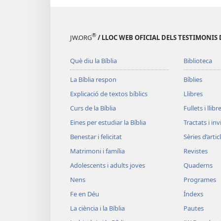
®
JW.ORG
/ LLOC WEB OFICIAL DELS TESTIMONIS 
Què diu la Bíblia
Biblioteca
La Bíblia respon
Bíblies
Explicació de textos bíblics
Llibres
Curs de la Bíblia
Fullets i llibr
Eines per estudiar la Bíblia
Tractats i in
Benestar i felicitat
Sèries d’artic
Matrimoni i família
Revistes
Adolescents i adults joves
Quaderns
Nens
Programes
Fe en Déu
Índexs
La ciència i la Bíblia
Pautes