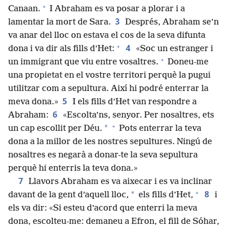
+
Canaan.
I Abraham es va posar a plorar i a
3
lamentar la mort de Sara.
Després, Abraham se’n
va anar del lloc on estava el cos de la seva difunta
+
4
dona i va dir als fills d’Het:
«Soc un estranger i
+
un immigrant que viu entre vosaltres.
Doneu-me
una propietat en el vostre territori perquè la pugui
utilitzar com a sepultura. Així hi podré enterrar la
5
meva dona.»
I els fills d’Het van respondre a
6
Abraham:
«Escolta’ns, senyor. Per nosaltres, ets
+
*
un cap escollit per Déu.
Pots enterrar la teva
dona a la millor de les nostres sepultures. Ningú de
nosaltres es negarà a donar-te la seva sepultura
perquè hi enterris la teva dona.»
7
Llavors Abraham es va aixecar i es va inclinar
+
8
*
davant de la gent d’aquell lloc,
els fills d’Het,
i
els va dir: «Si esteu d’acord que enterri la meva
dona, escolteu-me: demaneu a Efron, el fill de Sóhar,