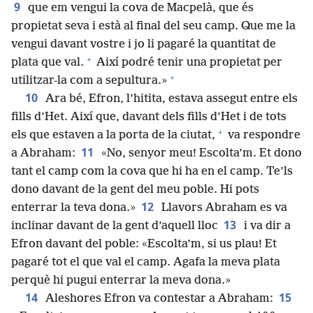
9
que em vengui la cova de Macpelà, que és
propietat seva i està al final del seu camp. Que me la
vengui davant vostre i jo li pagaré la quantitat de
+
plata que val.
Així podré tenir una propietat per
+
utilitzar-la com a sepultura.»
10
Ara bé, Efron, l’hitita, estava assegut entre els
fills d’Het. Així que, davant dels fills d’Het i de tots
+
els que estaven a la porta de la ciutat,
va respondre
11
a Abraham:
«No, senyor meu! Escolta’m. Et dono
tant el camp com la cova que hi ha en el camp. Te’ls
dono davant de la gent del meu poble. Hi pots
12
enterrar la teva dona.»
Llavors Abraham es va
13
inclinar davant de la gent d’aquell lloc
i va dir a
Efron davant del poble: «Escolta’m, si us plau! Et
pagaré tot el que val el camp. Agafa la meva plata
perquè hi pugui enterrar la meva dona.»
14
15
Aleshores Efron va contestar a Abraham: