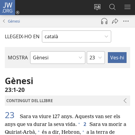
JW.ORG
Inicia
sessió
Canvia
Cerca
MO
(obre
d’idioma
jw.org
EL
Gènesi
una
ME
finestra
LLEGEIX-HO EN
nova)
Capítol
MOSTRA
Llibre
bíblic
Gènesi
23:1-20
CONTINGUT DEL LLIBRE
23
Sara va viure 127 anys. Aquests van ser els
+
2
anys que va durar la seva vida.
Sara va morir a
+
+
Quiriat-Arbà,
és a dir, Hebron,
a la terra de