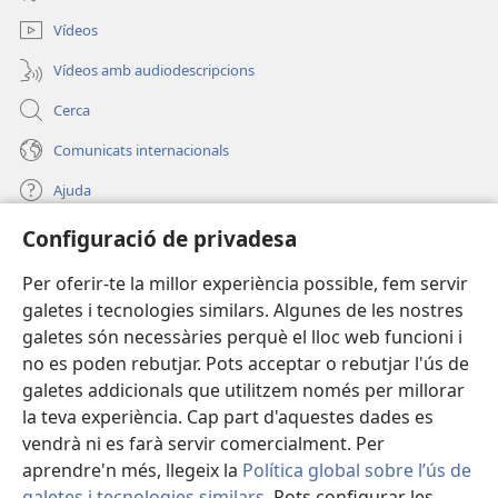
finestra
nova)
Vídeos
Vídeos amb audiodescripcions
Cerca
Comunicats internacionals
Ajuda
Configuració de privadesa
Donacions
(obre
una
Per oferir-te la millor experiència possible, fem servir
finestra
BIBLIOTECA EN LÍNIA Watchtower™
galetes i tecnologies similars. Algunes de les nostres
(obre
nova)
galetes són necessàries perquè el lloc web funcioni i
una
®
JW Hub
finestra
no es poden rebutjar. Pots acceptar o rebutjar l'ús de
(obre
nova)
galetes addicionals que utilitzem només per millorar
una
®
JW Library
finestra
la teva experiència. Cap part d'aquestes dades es
nova)
vendrà ni es farà servir comercialment. Per
aprendre'n més, llegeix la
Política global sobre l’ús de
galetes i tecnologies similars
. Pots configurar les