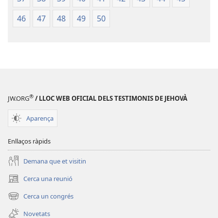
46
47
48
49
50
®
JW.ORG
/ LLOC WEB OFICIAL DELS TESTIMONIS DE JEHOVÀ
Aparença
Enllaços ràpids
Demana que et visitin
Cerca una reunió
(obre
una
Cerca un congrés
(obre
finestra
una
nova)
Novetats