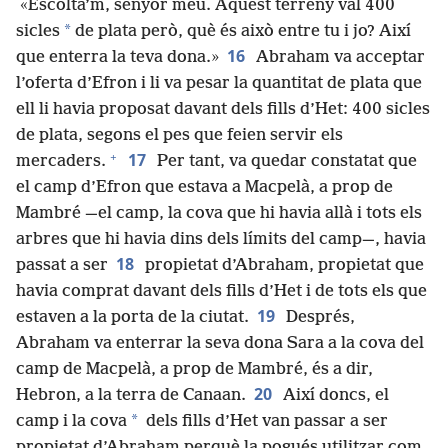
«Escolta’m, senyor meu. Aquest terreny val 400
*
sicles
de plata però, què és això entre tu i jo? Així
16
que enterra la teva dona.»
Abraham va acceptar
l’oferta d’Efron i li va pesar la quantitat de plata que
ell li havia proposat davant dels fills d’Het: 400 sicles
de plata, segons el pes que feien servir els
+
17
mercaders.
Per tant, va quedar constatat que
el camp d’Efron que estava a Macpelà, a prop de
Mambré —el camp, la cova que hi havia allà i tots els
arbres que hi havia dins dels límits del camp—, havia
18
passat a ser
propietat d’Abraham, propietat que
havia comprat davant dels fills d’Het i de tots els que
19
estaven a la porta de la ciutat.
Després,
Abraham va enterrar la seva dona Sara a la cova del
camp de Macpelà, a prop de Mambré, és a dir,
20
Hebron, a la terra de Canaan.
Així doncs, el
*
camp i la cova
dels fills d’Het van passar a ser
propietat d’Abraham perquè la pogués utilitzar com