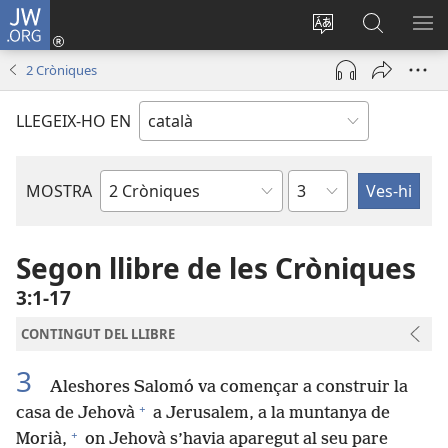
JW.ORG
Inicia
sessió
Canvia
Cerca
MO
(obre
d’idioma
jw.org
EL
2 Cròniques
una
ME
finestra
LLEGEIX-HO EN
nova)
Capítol
MOSTRA
Llibre
bíblic
Segon llibre de les Cròniques
3:1-17
CONTINGUT DEL LLIBRE
3
Aleshores Salomó va començar a construir la
+
casa de Jehovà
a Jerusalem, a la muntanya de
+
Morià,
on Jehovà s’havia aparegut al seu pare