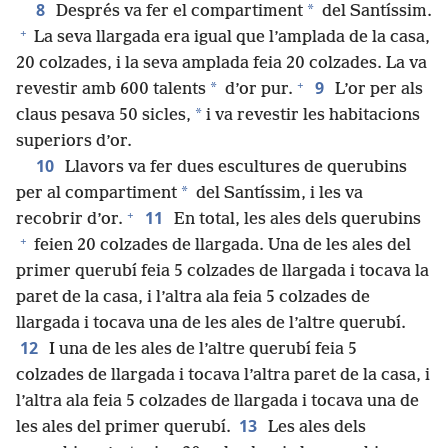
8
*
Després va fer el compartiment
del Santíssim.
+
La seva llargada era igual que l’amplada de la casa,
20 colzades, i la seva amplada feia 20 colzades. La va
+
9
*
revestir amb 600 talents
d’or pur.
L’or per als
*
claus pesava 50 sicles,
i va revestir les habitacions
superiors d’or.
10
Llavors va fer dues escultures de querubins
*
per al compartiment
del Santíssim, i les va
+
11
recobrir d’or.
En total, les ales dels querubins
+
feien 20 colzades de llargada. Una de les ales del
primer querubí feia 5 colzades de llargada i tocava la
paret de la casa, i l’altra ala feia 5 colzades de
llargada i tocava una de les ales de l’altre querubí.
12
I una de les ales de l’altre querubí feia 5
colzades de llargada i tocava l’altra paret de la casa, i
l’altra ala feia 5 colzades de llargada i tocava una de
13
les ales del primer querubí.
Les ales dels