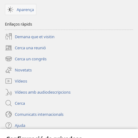
Aparença
Enllaços ràpids
Demana que et visitin
Cerca una reunió
(obre
una
Cerca un congrés
(obre
finestra
una
nova)
Novetats
finestra
nova)
Vídeos
Vídeos amb audiodescripcions
Cerca
Comunicats internacionals
Ajuda