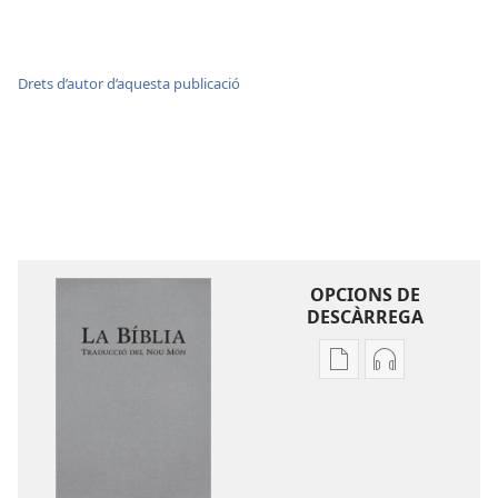
Drets d’autor d’aquesta publicació
OPCIONS DE
DESCÀRREGA
Opcions
Opcions
de
de
descàrrega
descàrrega
de
d’àudio
publicacions
La