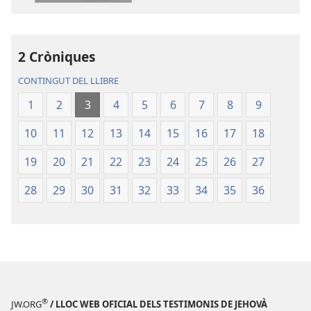
La
Bíblia.
Bíblia.
Traducció
Traducció
del
del
Nou
2 Cròniques
Nou
Món
CONTINGUT DEL LLIBRE
Món
1
2
3
4
5
6
7
8
9
10
11
12
13
14
15
16
17
18
19
20
21
22
23
24
25
26
27
28
29
30
31
32
33
34
35
36
®
JW.ORG
/ LLOC WEB OFICIAL DELS TESTIMONIS DE JEHOVÀ