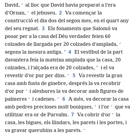
+
David,
al lloc que David havia preparat a l’era
+
2
d’Ornan,
el jebuseu.
Va començar la
construcció el dia dos del segon mes, en el quart any
3
del seu regnat.
Els fonaments que Salomó va
posar per a la casa del Déu verdader feien 60
+
colzades de llargada per 20 colzades d’amplada,
4
*
segons la mesura antiga.
El vestíbul de la part
davantera feia la mateixa amplada que la casa, 20
*
colzades, i l’alçada era de 20 colzades,
i el va
+
5
revestir d’or pur per dins.
Va revestir la gran
casa amb fusta de ginebre, després la va recobrir
+
d’or pur
i aleshores la va decorar amb figures de
+
+
6
palmeres
i cadenes.
A més, va decorar la casa
+
+
amb pedres precioses molt boniques,
i l’or
que va
+
7
utilitzar era or de Parvaïm.
Va cobrir d’or
la
casa, les bigues, els llindars, les parets i les portes, i
+
va gravar querubins a les parets.