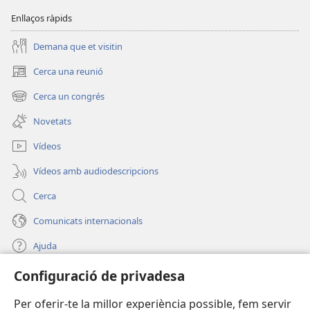
Enllaços ràpids
Demana que et visitin
Cerca una reunió
(obre
una
Cerca un congrés
(obre
finestra
una
nova)
Novetats
finestra
nova)
Vídeos
Vídeos amb audiodescripcions
Cerca
Comunicats internacionals
Ajuda
Configuració de privadesa
Donacions
(obre
una
Per oferir-te la millor experiència possible, fem servir