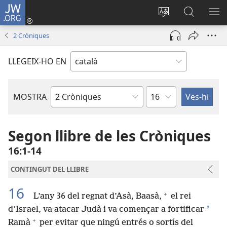
JW.ORG
Inicia
sessió
Canvia
Cerca
MO
(obre
d’idioma
jw.org
EL
2 Cròniques
una
ME
finestra
LLEGEIX-HO EN
nova)
Capítol
MOSTRA
Llibre
bíblic
Segon llibre de les Cròniques
16:1-14
CONTINGUT DEL LLIBRE
16
+
L’any 36 del regnat d’Asà, Baasà,
el rei
*
d’Israel, va atacar Judà i va començar a fortificar
+
Ramà
per evitar que ningú entrés o sortís del