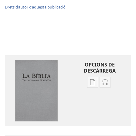
Drets d’autor d’aquesta publicació
OPCIONS DE
DESCÀRREGA
Opcions
Opcions
de
de
descàrrega
descàrrega
de
d’àudio
publicacions
La
La
Bíblia.
Bíblia.
Traducció