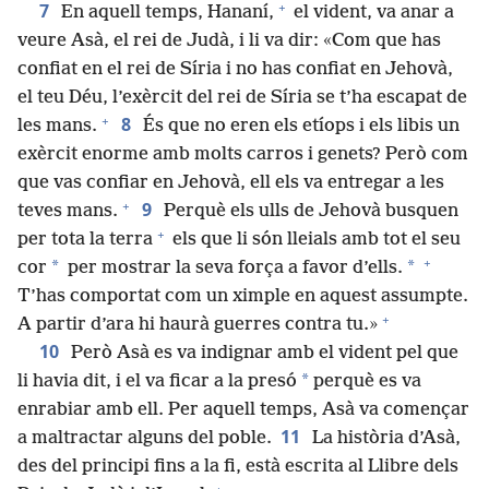
+
7
En aquell temps, Hananí,
el vident, va anar a
veure Asà, el rei de Judà, i li va dir: «Com que has
confiat en el rei de Síria i no has confiat en Jehovà,
el teu Déu, l’exèrcit del rei de Síria se t’ha escapat de
+
8
les mans.
És que no eren els etíops i els libis un
exèrcit enorme amb molts carros i genets? Però com
que vas confiar en Jehovà, ell els va entregar a les
+
9
teves mans.
Perquè els ulls de Jehovà busquen
+
per tota la terra
els que li són lleials amb tot el seu
+
*
*
cor
per mostrar la seva força a favor d’ells.
T’has comportat com un ximple en aquest assumpte.
+
A partir d’ara hi haurà guerres contra tu.»
10
Però Asà es va indignar amb el vident pel que
*
li havia dit, i el va ficar a la presó
perquè es va
enrabiar amb ell. Per aquell temps, Asà va començar
11
a maltractar alguns del poble.
La història d’Asà,
des del principi fins a la fi, està escrita al Llibre dels