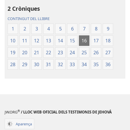
Traducció
del
del
Nou
2 Cròniques
Nou
Món
CONTINGUT DEL LLIBRE
Món
1
2
3
4
5
6
7
8
9
10
11
12
13
14
15
16
17
18
19
20
21
22
23
24
25
26
27
28
29
30
31
32
33
34
35
36
®
JW.ORG
/ LLOC WEB OFICIAL DELS TESTIMONIS DE JEHOVÀ
Aparença