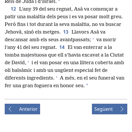
+
Reis de Judà i d’Israel.
12
L’any 39 del seu regnat, Asà va començar a
patir una malaltia dels peus i es va posar molt greu.
Però fins i tot durant la seva malaltia, no va buscar
13
Jehovà, sinó els metges.
Llavors Asà va
+
descansar amb els seus avantpassats;
va morir
14
l’any 41 del seu regnat.
El van enterrar a la
tomba majestuosa que ell s’havia excavat a la Ciutat
+
de David,
i el van posar en una llitera coberta amb
oli balsàmic i amb un ungüent especial fet de
+
diferents ingredients.
A més, en el seu funeral van
*
fer una gran foguera en honor seu.
Anterior
Següent