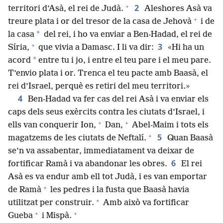
+
2
territori d’Asà, el rei de Judà.
Aleshores Asà va
+
treure plata i or del tresor de la casa de Jehovà
i de
*
la casa
del rei, i ho va enviar a Ben-Hadad, el rei de
+
3
Síria,
que vivia a Damasc. I li va dir:
«Hi ha un
*
acord
entre tu i jo, i entre el teu pare i el meu pare.
T’envio plata i or. Trenca el teu pacte amb Baasà, el
rei d’Israel, perquè es retiri del meu territori.»
4
Ben-Hadad va fer cas del rei Asà i va enviar els
caps dels seus exèrcits contra les ciutats d’Israel, i
+
+
ells van conquerir Ion,
Dan,
Abel-Maim i tots els
+
5
magatzems de les ciutats de Neftalí.
Quan Baasà
se’n va assabentar, immediatament va deixar de
6
fortificar Ramà i va abandonar les obres.
El rei
Asà es va endur amb ell tot Judà, i es van emportar
+
de Ramà
les pedres i la fusta que Baasà havia
+
utilitzat per construir.
Amb això va fortificar
+
+
Gueba
i Mispà.