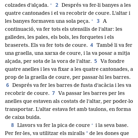
+
2
colzades d’alçada.
Després va fer-li banyes a les
quatre cantonades i el va recobrir de coure. L’altar i
+
3
les banyes formaven una sola peça.
A
continuació, va fer tots els utensilis de l’altar: les
galledes, les pales, els bols, les forquetes i els
4
braserets. Els va fer tots de coure.
També li va fer
una graella, una xarxa de coure, i la va posar a mitja
5
alçada, per sota de la vora de l’altar.
Va fondre
quatre anelles i les va fixar a les quatre cantonades, a
prop de la graella de coure, per passar-hi les barres.
6
Després va fer les barres de fusta d’acàcia i les va
7
recobrir de coure.
Va passar les barres per les
anelles que estaven als costats de l’altar, per poder-lo
transportar. L’altar estava fet amb taulons, en forma
de caixa buida.
+
8
Llavors va fer la pica de coure
i la seva base.
*
Per fer-les, va utilitzar els miralls
de les dones que