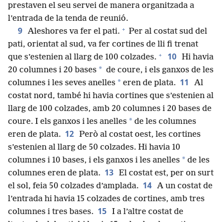
prestaven el seu servei de manera organitzada a
l’entrada de la tenda de reunió.
+
9
Aleshores va fer el pati.
Per al costat sud del
pati, orientat al sud, va fer cortines de lli fi trenat
+
10
que s’estenien al llarg de 100 colzades.
Hi havia
*
20 columnes i 20 bases
de coure, i els ganxos de les
11
*
columnes i les seves anelles
eren de plata.
Al
costat nord, també hi havia cortines que s’estenien al
llarg de 100 colzades, amb 20 columnes i 20 bases de
*
coure. I els ganxos i les anelles
de les columnes
12
eren de plata.
Però al costat oest, les cortines
s’estenien al llarg de 50 colzades. Hi havia 10
*
columnes i 10 bases, i els ganxos i les anelles
de les
13
columnes eren de plata.
El costat est, per on surt
14
el sol, feia 50 colzades d’amplada.
A un costat de
l’entrada hi havia 15 colzades de cortines, amb tres
15
columnes i tres bases.
I a l’altre costat de