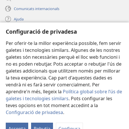
Comunicats internacionals
Ajuda
Configuració de privadesa
Donacions
(obre
una
Per oferir-te la millor experiència possible, fem servir
finestra
BIBLIOTECA EN LÍNIA Watchtower™
galetes i tecnologies similars. Algunes de les nostres
(obre
nova)
galetes són necessàries perquè el lloc web funcioni i
una
®
JW Hub
finestra
no es poden rebutjar. Pots acceptar o rebutjar l'ús de
(obre
nova)
galetes addicionals que utilitzem només per millorar
una
®
JW Library
finestra
la teva experiència. Cap part d'aquestes dades es
nova)
vendrà ni es farà servir comercialment. Per
aprendre'n més, llegeix la
Política global sobre l’ús de
galetes i tecnologies similars
. Pots configurar les
teves opcions en tot moment accedint a la
Copyright
© 2026 Watch Tower Bible and Tract Society of Pennsylvania.
CONDICIONS D'ÚS
|
POLÍTICA DE PRIVADESA
|
CONFIGURACIÓ DE
Configuració de privadesa
.
M
PRIVADESA
la
Accepta
Rebutja
Configura