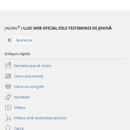
®
JW.ORG
/ LLOC WEB OFICIAL DELS TESTIMONIS DE JEHOVÀ
Aparença
Enllaços ràpids
Demana que et visitin
Cerca una reunió
(obre
una
Cerca un congrés
(obre
finestra
una
nova)
Novetats
finestra
nova)
Vídeos
Vídeos amb audiodescripcions
Cerca