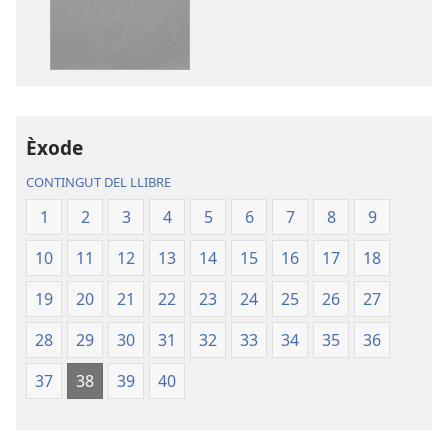
descàrrega
descàrrega
de
d’àudio
publicacions
La
La
Bíblia.
Bíblia.
Traducció
Traducció
del
del
Nou
Èxode
Nou
Món
CONTINGUT DEL LLIBRE
Món
1
2
3
4
5
6
7
8
9
10
11
12
13
14
15
16
17
18
19
20
21
22
23
24
25
26
27
28
29
30
31
32
33
34
35
36
37
38
39
40