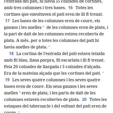
l’entrada del pati, hi havia 15 colzades de cortines,
16
amb tres columnes i tres bases.
Totes les
cortines que envoltaven el pati eren de lli fi trenat.
17
Les bases de les columnes eren de coure, els
*
ganxos i les anelles
de les columnes eren de plata, i
la part de dalt de les columnes estava recoberta de
plata. A més, per a totes les columnes del pati hi
+
havia anelles de plata.
18
La cortina de l’entrada del pati estava teixida
amb fil blau, llana porpra, fil escarlata i lli fi trenat.
Feia 20 colzades de llargada i 5 colzades d’alçada.
+
Era de la mateixa alçada que les cortines del pati.
19
Les seves quatre columnes i les seves quatre
bases eren de coure. Els seus ganxos i les seves
*
anelles
eren de plata, i les parts de dalt de les
20
columnes estaven recobertes de plata.
Totes les
estaques del tabernacle i del voltant del pati eren de
+
coure.