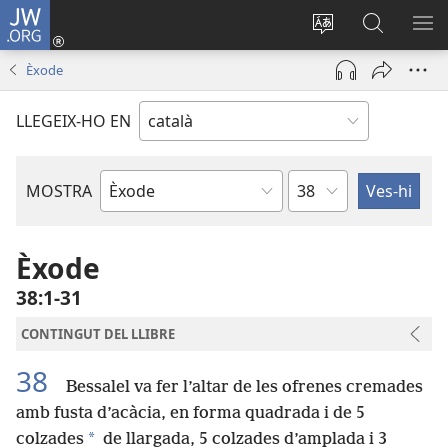
JW.ORG
Inicia
sessió
Canvia
Cerca
MO
(obre
d’idioma
jw.org
EL
Èxode
una
ME
finestra
LLEGEIX-HO EN
nova)
Capítol
MOSTRA
Llibre
bíblic
Èxode
38:1-31
CONTINGUT DEL LLIBRE
38
Bessalel va fer l’altar de les ofrenes cremades
amb fusta d’acàcia, en forma quadrada i de 5
*
colzades
de llargada, 5 colzades d’amplada i 3