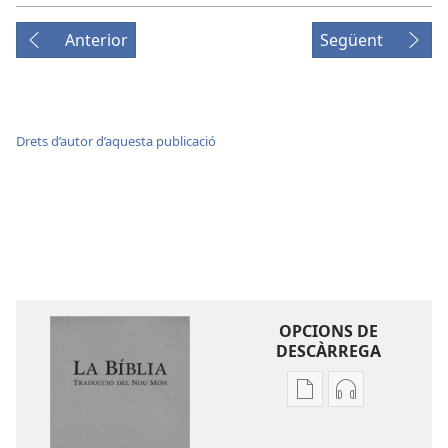
Anterior
Següent
Drets d’autor d’aquesta publicació
OPCIONS DE
DESCÀRREGA
Opcions
Opcions
de
de