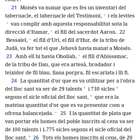
21
Moisès va manar que es fes un inventari del
+
tabernacle, el tabernacle del Testimoni,
i els levites
+
van complir amb aquesta responsabilitat sota la
+
22
direcció d’Itamar,
el fill del sacerdot Aaron.
+
Bessalel,
el fill d’Urí, el fill d’Hur, de la tribu de
Judà, va fer tot el que Jehovà havia manat a Moisès.
+
23
Amb ell hi havia Oholiab,
el fill d’Ahissamac,
de la tribu de Dan, que era artesà, brodador i
teixidor de fil blau, llana porpra, fil escarlata i lli fi.
24
La quantitat d’or que es va utilitzar per a l’obra
*
*
del lloc sant va ser de 29 talents
i 730 sicles
*
segons el sicle oficial del lloc sant,
que era la
mateixa quantitat d’or que es va presentar com a
+
25
ofrena balancejada.
I la quantitat de plata que
van portar els homes del poble inscrits al cens va ser
de 100 talents i 1.775 sicles segons el sicle oficial del
26
*
lloc sant.
Tots els homes inscrits al cens, de 20