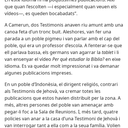
que quan l’escolten —i especialment quan veuen els
vídeos—, es queden bocabadats”.
A Camerun, dos Testimonis anaven riu amunt amb una
canoa feta d’un tronc buit. Aleshores, van fer una
parada a un poble pigmeu i van parlar amb el cap del
poble, qui era un professor d’escola. A l’enterar-se que
ell parlava bassa, els germans van agarrar la
tablet
i li
van ensenyar el vídeo
Per què estudiar la Bíblia?
en eixe
idioma. Es va quedar molt impressionat i va demanar
algunes publicacions impreses.
En un poble d’Indonèsia, el dirigent religiós, contrari
als Testimonis de Jehovà, va cremar totes les
publicacions que estos havien distribuït per la zona. A
més, altres persones del poble van amenaçar amb
pegar-li foc a la Sala de Reunions. I, més tard, quatre
policies van anar a la casa d’una Testimoni de Jehovà i
van interrogar tant a ella com a la seua família. Volien