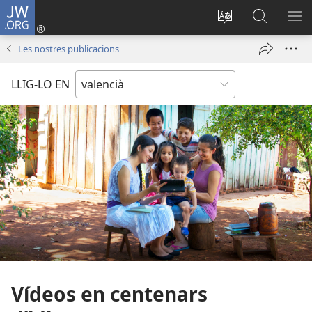
JW.ORG
Iniciar
sessió
Canviar
Busca
ME
(obri
l'idioma
a
Les nostres publicacions
en
JW.ORG
una
LLIG-LO EN
finestra
nova)
Vídeos en centenars