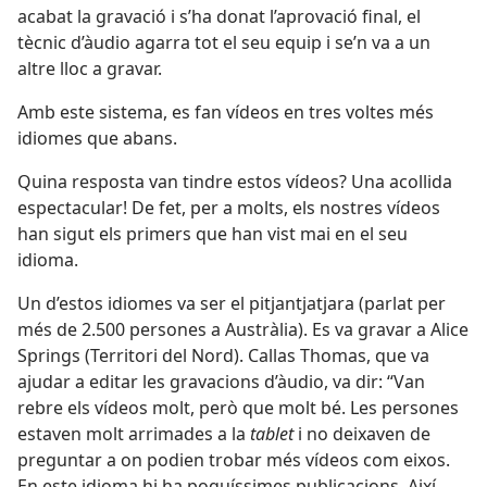
acabat la gravació i s’ha donat l’aprovació final, el
tècnic d’àudio agarra tot el seu equip i se’n va a un
altre lloc a gravar.
Amb este sistema, es fan vídeos en tres voltes més
idiomes que abans.
Quina resposta van tindre estos vídeos? Una acollida
espectacular! De fet, per a molts, els nostres vídeos
han sigut els primers que han vist mai en el seu
idioma.
Un d’estos idiomes va ser el pitjantjatjara (parlat per
més de 2.500 persones a Austràlia). Es va gravar a Alice
Springs (Territori del Nord). Callas Thomas, que va
ajudar a editar les gravacions d’àudio, va dir: “Van
rebre els vídeos molt, però que molt bé. Les persones
estaven molt arrimades a la
tablet
i no deixaven de
preguntar a on podien trobar més vídeos com eixos.
En este idioma hi ha poquíssimes publicacions. Així