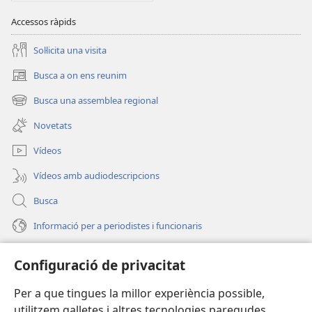
Accessos ràpids
Soŀlicita una visita
Busca a on ens reunim
(obri
en
Busca una assemblea regional
(obri
una
en
finestra
Novetats
una
nova)
finestra
Vídeos
nova)
Vídeos amb audiodescripcions
Busca
Informació per a periodistes i funcionaris
Ajuda
Configuració de privacitat
Donacions
(obri
Per a que tingues la millor experiència possible,
en
utilitzem galletes i altres tecnologies paregudes.