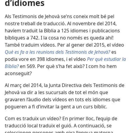
d’idiomes
Als Testimonis de Jehovà se’ns coneix molt bé pel
nostre treball de traducció. Al novembre del 2014,
havíem traduït la Bíblia a 125 idiomes i publicacions
bíbliques a 742. I la cosa no només es queda ahí!
També traduïm vídeos. Per al gener del 2015, el vídeo
Què es fa a les reunions dels Testimonis de Jehovà?
es
podia vore en 398 idiomes, i el vídeo
Per què estudiar la
Bíblia?
en 569. Per què s’ha fet això? I com ho hem
aconseguit?
Al març del 2014, la Junta Directiva dels Testimonis de
Jehovà va dir a les sucursals de tot el món que
gravaren l’àudio dels vídeos en tots els idiomes que
pogueren a fi d’invitar la gent a un curs bíblic.
Com es traduïx un vídeo? En primer lloc, l’equip de
traducció local traduïx el guió. A continuació, se
seleccionen persones amb eixa llengua materna