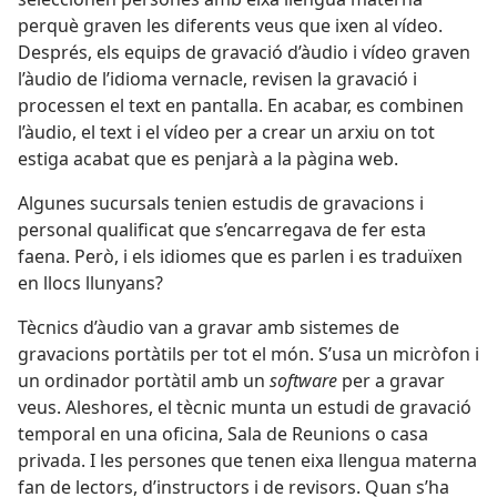
perquè graven les diferents veus que ixen al vídeo.
Després, els equips de gravació d’àudio i vídeo graven
l’àudio de l’idioma vernacle, revisen la gravació i
processen el text en pantalla. En acabar, es combinen
l’àudio, el text i el vídeo per a crear un arxiu on tot
estiga acabat que es penjarà a la pàgina web.
Algunes sucursals tenien estudis de gravacions i
personal qualificat que s’encarregava de fer esta
faena. Però, i els idiomes que es parlen i es traduïxen
en llocs llunyans?
Tècnics d’àudio van a gravar amb sistemes de
gravacions portàtils per tot el món. S’usa un micròfon i
un ordinador portàtil amb un
software
per a gravar
veus. Aleshores, el tècnic munta un estudi de gravació
temporal en una oficina, Sala de Reunions o casa
privada. I les persones que tenen eixa llengua materna
fan de lectors, d’instructors i de revisors. Quan s’ha