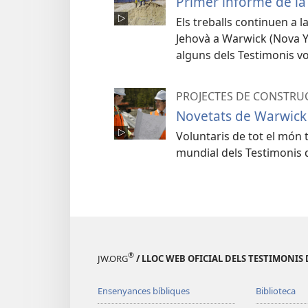
Primer informe de la
Els treballs continuen a 
Jehovà a Warwick (Nova Yo
alguns dels Testimonis vo
PROJECTES DE CONSTRU
Novetats de Warwick 
Voluntaris de tot el món t
mundial dels Testimonis 
®
JW.ORG
/ LLOC WEB OFICIAL DELS TESTIMONIS 
Ensenyances bíbliques
Biblioteca