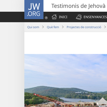
JW.ORG
Testimonis de Jehovà
INICI
ENSENYANCES
Qui som
Què fem
Projectes de construcció