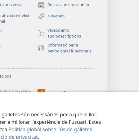
ita una visita
Busca a on ens reunim
(obri
en
a una assemblea
Novetats
una
nal
finestra
Vídeos amb
os
nova)
audiodescripcions
Informació per a
a
periodistes i funcionaris
a
acions
IOTECA EN LÍNIA
®
JW Hub
(obri
chtower™
en
®
una
ibrary
 galletes són necessàries per a que el lloc
finestra
nova)
 a millorar l'experiència de l'usuari. Estes
stra
Política global sobre l'ús de galletes i
ció de privacitat
.