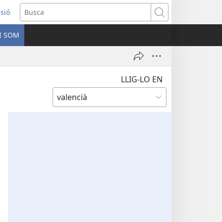
ssió
Busca
I SOM
ra
LLIG-LO EN