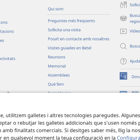
Soŀlic
Qui som
Busc
Preguntes més freqüents
(obri
regio
etons
en
Soŀlicita una visita
Víde
vitacions
una
Posa’t en contacte amb nosaltres
finestra
les
nova)
Busc
Visites guiades en Betel
Reunions
ctivitats
Ajud
Memorial
Assemblees
Don
(obri
Què fem
en
una
BIBL
Experiències
®
ting
finestra
(obri
Wat
Per tota la terra
nova)
en
JW L
una
e, utilitzem galletes i altres tecnologies paregudes. Algunes
finestra
nova)
ptar o rebutjar les galletes addicionals que s'usen només per
 amb finalitats comercials. Si desitges saber més, llig la no
r en qualsevol moment la teua configuració en la
Configura