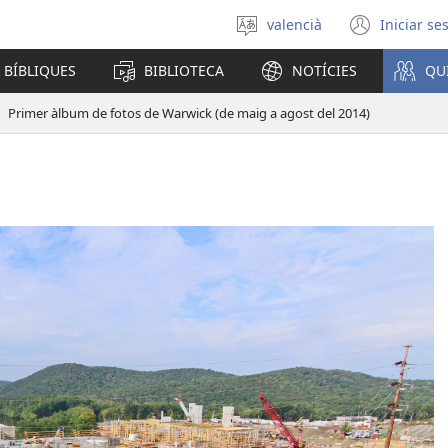
valencià
Iniciar se
Seleccionar
(obri
un
en
 BÍBLIQUES
BIBLIOTECA
NOTÍCIES
QU
idioma
una
finest
Primer àlbum de fotos de Warwick (de maig a agost del 2014)
nova)