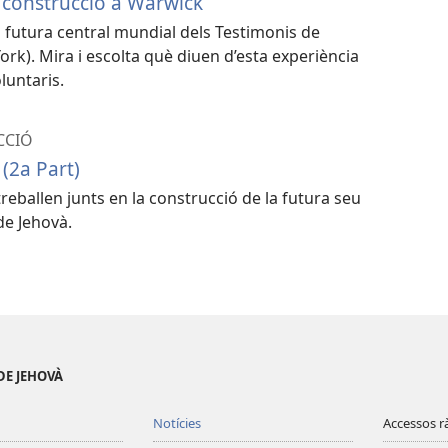
 construcció a Warwick
la futura central mundial dels Testimonis de
rk). Mira i escolta què diuen d’esta experiència
luntaris.
CCIÓ
(2a Part)
reballen junts en la construcció de la futura seu
de Jehovà.
DE JEHOVÀ
Notícies
Accessos r