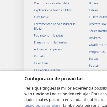
Preguntes sobre la Bíblia
Bíblies
Explicació de textos bíblics
Llibres
Curs bíblic
Fullets i full
Ferramentes per a estudiar la
Tractats i in
Bíblia
Sèries d’artic
Pau interior i felicitat
Revistes
El matrimoni i la família
Quaderns d’a
Adolescents i jóvens
Programes
Xiquets
Índexs
Fe en Déu
Pautes
La ciència i la Bíblia
JW Broadcas
La història i la Bíblia
Configuració de privacitat
Vídeos
Música
Per a que tingues la millor experiència possibl
web funcione i no es poden rebutjar. Pots acce
dades mai es posaran en venda ni s'utilitzaran
tecnologies similars
. També pots personalitza