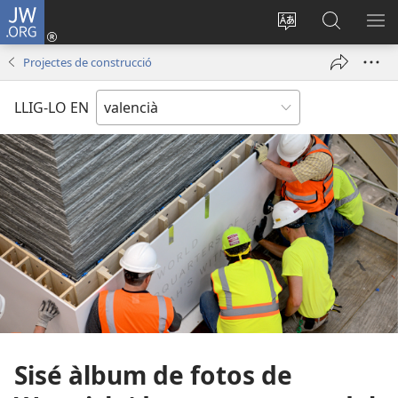
JW.ORG
Iniciar
sessió
Canviar
Busca
ME
(obri
l'idioma
a
Projectes de construcció
en
JW.ORG
una
LLIG-LO EN
finestra
nova)
Sisé àlbum de fotos de