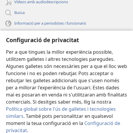
Vídeos amb audiodescripcions
Busca
Informació per a periodistes i funcionaris
Ajuda
Configuració de privacitat
Donacions
Per a que tingues la millor experiència possible,
(obri
en
utilitzem galletes i altres tecnologies paregudes.
una
BIBLIOTECA EN LÍNIA Watchtower™
Algunes galletes són necessàries per a que el lloc web
(obri
finestra
funcione i no es poden rebutjar. Pots acceptar o
en
nova)
®
JW Hub
una
rebutjar les galletes addicionals que s'usen només
(obri
finestra
per a millorar l'experiència de l'usuari. Estes dades
en
nova)
®
JW Library
una
mai es posaran en venda ni s'utilitzaran amb finalitats
finestra
comercials. Si desitges saber més, llig la nostra
nova)
Política global sobre l'ús de galletes i tecnologies
similars
. També pots personalitzar en qualsevol
moment la teua configuració en la
Configuració de
Copyright
© 2026 Watch Tower Bible and Tract Society of Pennsylvania.
CONDICIONS D'ÚS
|
POLÍTICA DE PRIVACITAT
|
CONFIGURACIÓ DE
privacitat
.