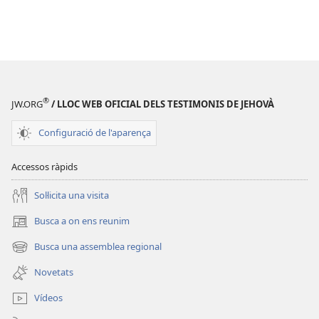
®
JW.ORG
/ LLOC WEB OFICIAL DELS TESTIMONIS DE JEHOVÀ
Configuració de l'aparença
Accessos ràpids
Soŀlicita una visita
Busca a on ens reunim
(obri
en
Busca una assemblea regional
(obri
una
en
finestra
Novetats
una
nova)
finestra
Vídeos
nova)