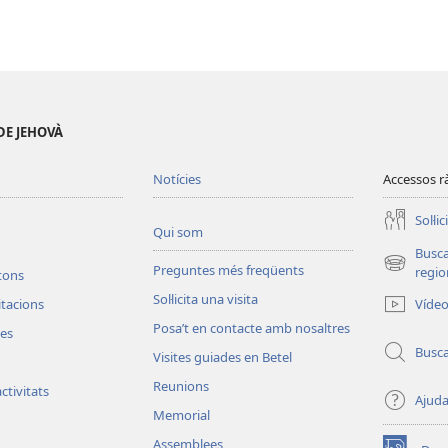
DE JEHOVÀ
Notícies
Accessos r
Soŀlic
Qui som
Busc
Preguntes més freqüents
(obri
regio
etons
en
Soŀlicita una visita
Víde
vitacions
una
Posa’t en contacte amb nosaltres
finestra
les
nova)
Busc
Visites guiades en Betel
Reunions
ctivitats
Ajud
Memorial
Assemblees