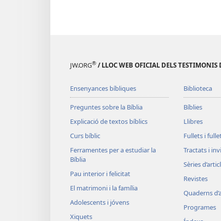
®
JW.ORG
/ LLOC WEB OFICIAL DELS TESTIMONIS 
Ensenyances bíbliques
Biblioteca
Preguntes sobre la Bíblia
Bíblies
Explicació de textos bíblics
Llibres
Curs bíblic
Fullets i full
Ferramentes per a estudiar la
Tractats i in
Bíblia
Sèries d’artic
Pau interior i felicitat
Revistes
El matrimoni i la família
Quaderns d’a
Adolescents i jóvens
Programes
Xiquets