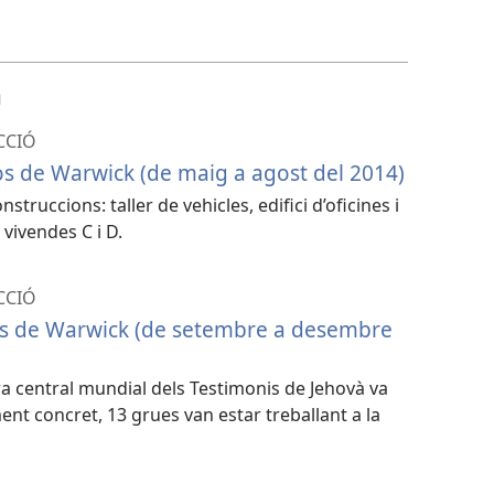
de
baixada
de
a
vídeo
CCIÓ
s de Warwick (de maig a agost del 2014)
struccions: taller de vehicles, edifici d’oficines i
e vivendes C i D.
CCIÓ
s de Warwick (de setembre a desembre
ra central mundial dels Testimonis de Jehovà va
t concret, 13 grues van estar treballant a la