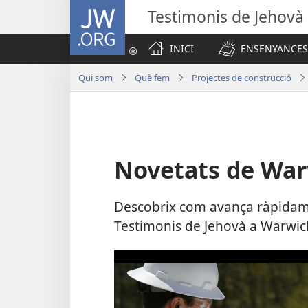
JW.ORG
Testimonis de Jehovà
INICI
ENSENYANCES
Qui som
Què fem
Projectes de construcció
Novetats de Warw
Descobrix com avança ràpidame
Testimonis de Jehovà a Warwick