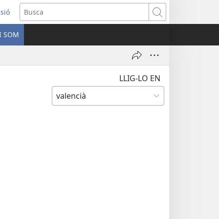
ssió
Busca
I SOM
ra
LLIG-LO EN