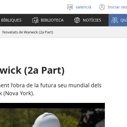
valencià
Iniciar se
Seleccionar
(obri
un
en
 BÍBLIQUES
BIBLIOTECA
NOTÍCIES
QU
idioma
una
finest
Novetats de Warwick (2a Part)
nova)
ick (2a Part)
nt l’obra de la futura seu mundial dels
 (Nova York).