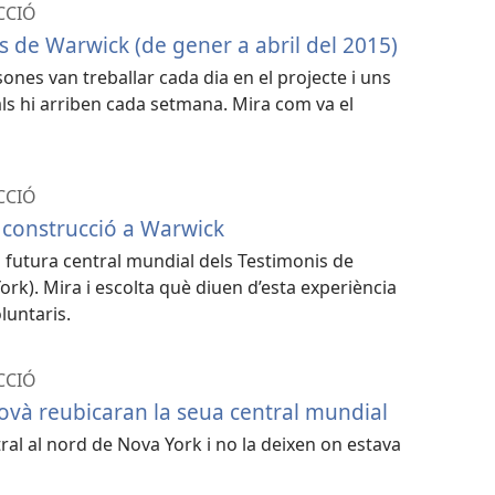
CCIÓ
s de Warwick (de gener a abril del 2015)
ones van treballar cada dia en el projecte i uns
ls hi arriben cada setmana. Mira com va el
CCIÓ
 construcció a Warwick
la futura central mundial dels Testimonis de
rk). Mira i escolta què diuen d’esta experiència
luntaris.
CCIÓ
hovà reubicaran la seua central mundial
tral al nord de Nova York i no la deixen on estava