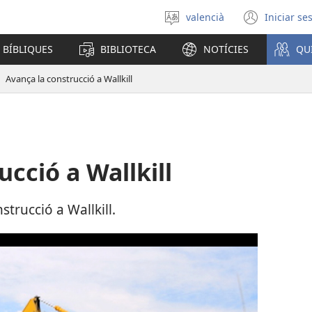
valencià
Iniciar se
Seleccionar
(obri
un
en
 BÍBLIQUES
BIBLIOTECA
NOTÍCIES
QU
idioma
una
finest
Avança la construcció a Wallkill
nova)
cció a Wallkill
trucció a Wallkill.