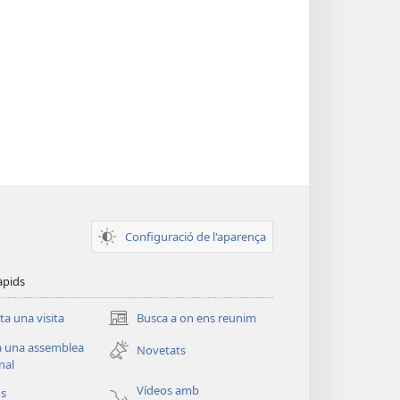
Configuració de l'aparença
àpids
ita una visita
Busca a on ens reunim
(obri
en
a una assemblea
Novetats
una
nal
finestra
Vídeos amb
os
nova)