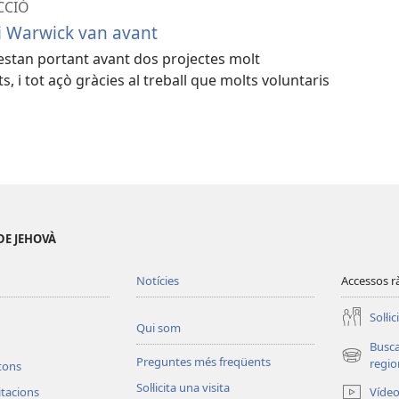
CCIÓ
 i Warwick van avant
 estan portant avant dos projectes molt
s, i tot açò gràcies al treball que molts voluntaris
DE JEHOVÀ
Notícies
Accessos r
Soŀlic
Qui som
Busc
Preguntes més freqüents
(obri
regio
etons
en
Soŀlicita una visita
Víde
vitacions
una