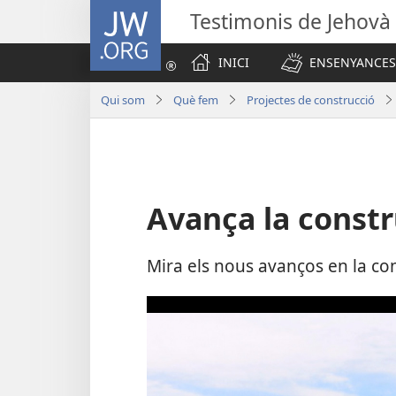
JW.ORG
Testimonis de Jehovà
INICI
ENSENYANCES
Qui som
Què fem
Projectes de construcció
Avança la constru
Mira els nous avanços en la cons