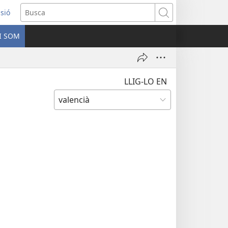
ssió
Busca
I SOM
ra
LLIG-LO EN