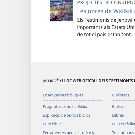
PROJECTES DE CONSTRU
Les obres de Wallkill
Els Testimonis de Jehovà
importants als Estats Unit
de tot el país estan fent.
®
JW.ORG
/ LLOC WEB OFICIAL DELS TESTIMONIS 
Ensenyances bíbliques
Biblioteca
Preguntes sobre la Bíblia
Bíblies
Explicació de textos bíblics
Llibres
Curs bíblic
Fullets i full
Ferramentes per a estudiar la
Tractats i in