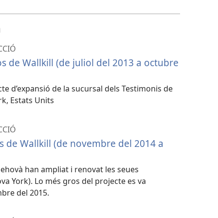
baixada
de
a
vídeo
CCIÓ
 de Wallkill (de juliol del 2013 a octubre
cte d’expansió de la sucursal dels Testimonis de
rk, Estats Units
CCIÓ
 de Wallkill (de novembre del 2014 a
 Jehovà han ampliat i renovat les seues
(Nova York). Lo més gros del projecte es va
bre del 2015.