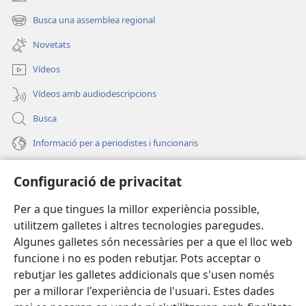
(obri
en
Busca una assemblea regional
(obri
una
en
finestra
Novetats
una
nova)
finestra
Vídeos
nova)
Vídeos amb audiodescripcions
Busca
Informació per a periodistes i funcionaris
Ajuda
Configuració de privacitat
Donacions
Per a que tingues la millor experiència possible,
(obri
en
utilitzem galletes i altres tecnologies paregudes.
una
BIBLIOTECA EN LÍNIA Watchtower™
Algunes galletes són necessàries per a que el lloc web
(obri
finestra
funcione i no es poden rebutjar. Pots acceptar o
en
nova)
®
JW Hub
una
rebutjar les galletes addicionals que s'usen només
(obri
finestra
per a millorar l'experiència de l'usuari. Estes dades
en
nova)
®
JW Library
una