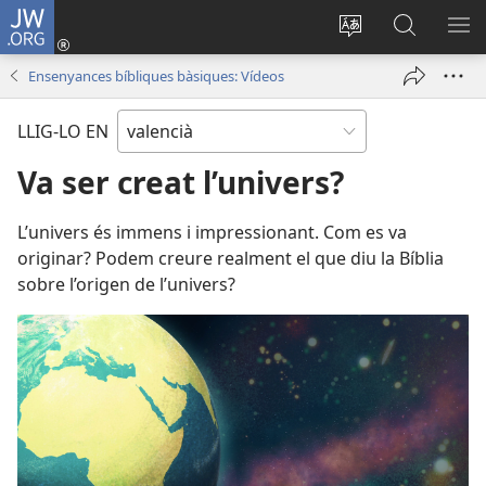
JW.ORG
Iniciar
sessió
Canviar
Busca
ME
(obri
l'idioma
a
Ensenyances bíbliques bàsiques: Vídeos
en
JW.ORG
una
LLIG-LO EN
finestra
nova)
Va ser creat l’univers?
L’univers és immens i impressionant. Com es va
originar? Podem creure realment el que diu la Bíblia
sobre l’origen de l’univers?