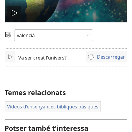
Reproduir
el
Canviar
d'idioma
vídeo
Descarregar
Va ser creat l’univers?
Reproduir
Opcions
de
baixada
de
vídeo
Temes relacionats
Vídeos d’ensenyances bíbliques bàsiques
Potser també t’interessa