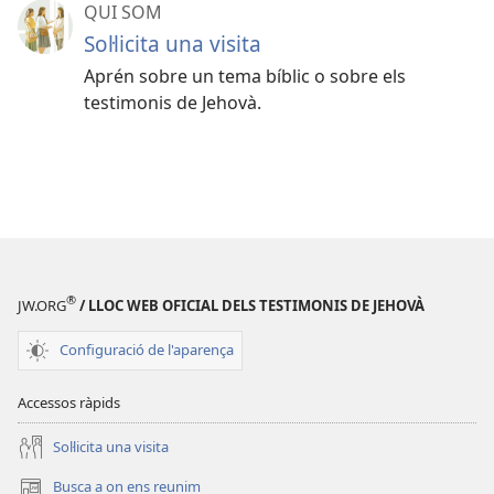
QUI SOM
Soŀlicita una visita
Aprén sobre un tema bíblic o sobre els
testimonis de Jehovà.
®
JW.ORG
/ LLOC WEB OFICIAL DELS TESTIMONIS DE JEHOVÀ
Configuració de l'aparença
Accessos ràpids
Soŀlicita una visita
Busca a on ens reunim