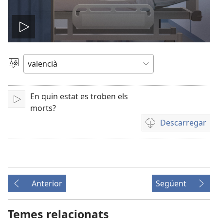
Reproduir
el
Canviar
d'idioma
vídeo
En quin estat es troben els
Reproduir
morts?
Descarregar
Opcions
de
baixada
de
vídeo
Anterior
Següent
Temes relacionats