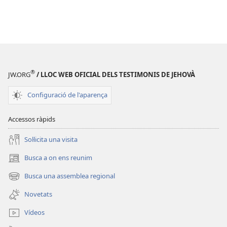
®
JW.ORG
/ LLOC WEB OFICIAL DELS TESTIMONIS DE JEHOVÀ
Configuració de l'aparença
Accessos ràpids
Soŀlicita una visita
Busca a on ens reunim
(obri
en
Busca una assemblea regional
(obri
una
en
finestra
Novetats
una
nova)
finestra
Vídeos
nova)