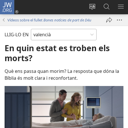
JW.ORG
Iniciar
sessió
Canviar
Busca
ME
(obri
l'idioma
a
Vídeos sobre el fullet
Bones notícies de part de Déu
en
JW.ORG
una
LLIG-LO EN
finestra
nova)
En quin estat es troben els
morts?
Què ens passa quan morim? La resposta que dóna la
Bíblia és molt clara i reconfortant.