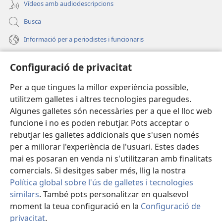
Vídeos amb audiodescripcions
Busca
Informació per a periodistes i funcionaris
Ajuda
Configuració de privacitat
Donacions
Per a que tingues la millor experiència possible,
(obri
en
utilitzem galletes i altres tecnologies paregudes.
una
BIBLIOTECA EN LÍNIA Watchtower™
Algunes galletes són necessàries per a que el lloc web
(obri
finestra
funcione i no es poden rebutjar. Pots acceptar o
en
nova)
®
JW Hub
una
rebutjar les galletes addicionals que s'usen només
(obri
finestra
per a millorar l'experiència de l'usuari. Estes dades
en
nova)
®
JW Library
una
mai es posaran en venda ni s'utilitzaran amb finalitats
finestra
comercials. Si desitges saber més, llig la nostra
nova)
Política global sobre l'ús de galletes i tecnologies
similars
. També pots personalitzar en qualsevol
moment la teua configuració en la
Configuració de
Copyright
© 2026 Watch Tower Bible and Tract Society of Pennsylvania.
CONDICIONS D'ÚS
|
POLÍTICA DE PRIVACITAT
|
CONFIGURACIÓ DE
privacitat
.