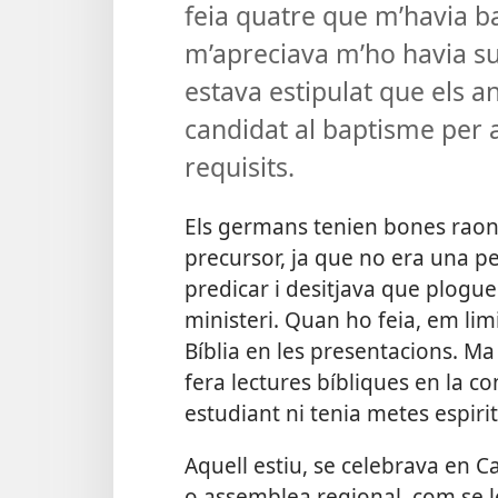
feia quatre que m’havia b
m’apreciava m’ho havia su
estava estipulat que els a
candidat al baptisme per a
requisits.
Els germans tenien bones raon
precursor, ja que no era una p
predicar i desitjava que plogue
ministeri. Quan ho feia, em limit
Bíblia en les presentacions. M
fera lectures bíbliques en la 
estudiant ni tenia metes espirit
Aquell estiu, se celebrava en Ca
o assemblea regional, com se le