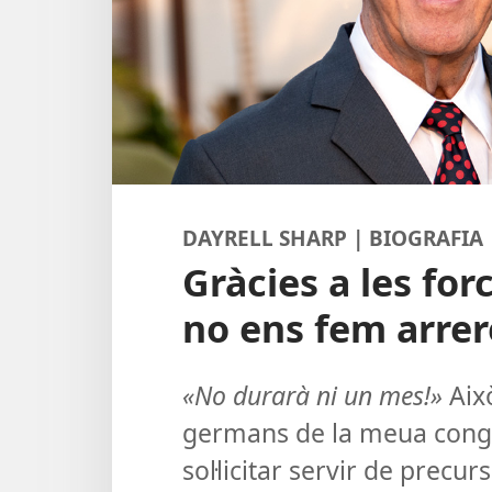
DAYRELL SHARP | BIOGRAFIA
Gràcies a les fo
no ens fem arrer
«No durarà ni un mes!»
Això
germans de la meua cong
sol·licitar servir de precu