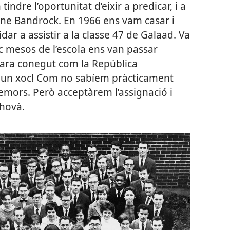
indre l’oportunitat d’eixir a predicar, i a
e Bandrock. En 1966 ens vam casar i
ar a assistir a la classe 47 de Galaad. Va
nc mesos de l’escola ens van passar
, ara conegut com la República
 un xoc! Com no sabíem pràcticament
temors. Però acceptàrem l’assignació i
hovà.