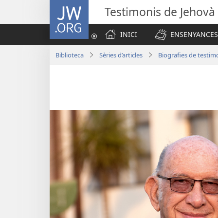
JW.ORG
Testimonis de Jehovà
INICI
ENSENYANCES
Biblioteca
Sèries d’articles
Biografies de testim