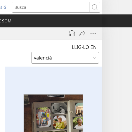
ssió
Busca
I SOM
ra
LLIG-LO EN