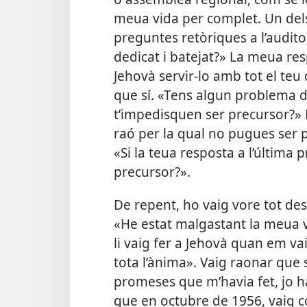
meua vida per complet. Un del
preguntes retòriques a l’audit
dedicat i batejat?» La meua res
Jehovà servir-lo amb tot el teu
que sí. «Tens algun problema de
t’impedisquen ser precursor?» 
raó per la qual no pugues ser 
«Si la teua resposta a l’última 
precursor?».
De repent, ho vaig vore tot des
«He estat malgastant la meua 
li vaig fer a Jehovà quan em vai
tota l’ànima». Vaig raonar que
promeses que m’havia fet, jo h
que en octubre de 1956, vaig c