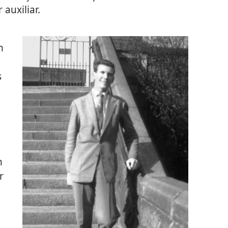
 auxiliar.
m
s
n
r
.