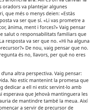
s oradors va plantejar algunes
ori, que més o menys deien: «Estàs
posta va ser que sí. «Li vas prometre a
 cor, ànima, ment i forces?» Vaig pensar
 salut o responsabilitats familiars que
La resposta va ser que no. «Hi ha alguna
precursor?» De nou, vaig pensar que no.
pregunta és no, llavors, per què no eres
 d’una altra perspectiva. Vaig pensar:
vida. No estic mantenint la promesa que
g dedicar a ell ni estic servint-lo amb
 si esperava que Jehovà mantinguera les
auria de mantindre també la meua. Així
omençar a servir de precursor de