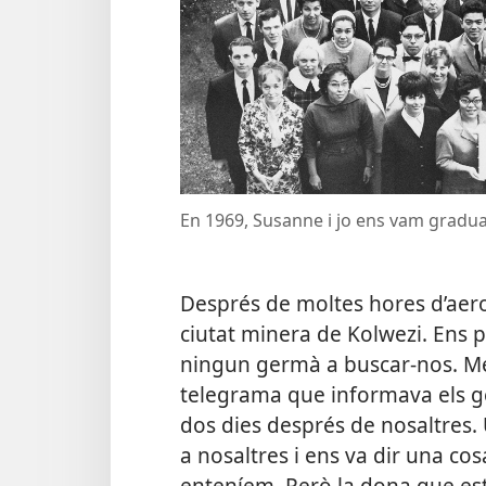
En 1969, Susanne i jo ens vam gradua
Després de moltes hores d’aerop
ciutat minera de Kolwezi. Ens
ningun germà a buscar-nos. Mé
telegrama que informava els g
dos dies després de nosaltres. 
a nosaltres i ens va dir una co
enteníem. Però la dona que est