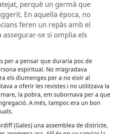
atejat, perquè un germà que
ggerit. En aquella època, no
ncians feren un repàs amb el
 assegurar-se si omplia els
s per a pensar que duraria poc de
ersona espiritual. No m’agradava
ra els diumenges per a no eixir al
ava a oferir les revistes i no utilitzava la
a mare, la pobra, em subornava per a que
congregació. A més, tampoc era un bon
uals.
rdiff (Gales) una assemblea de districte,
s anomena ara. Allí és on va canviar la