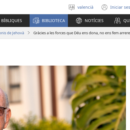
valencià
Iniciar se
Seleccionar
(obri
un
en
 BÍBLIQUES
BIBLIOTECA
NOTÍCIES
QU
idioma
una
finest
onis de Jehovà
Gràcies a les forces que Déu ens dona, no ens fem arrere
nova)