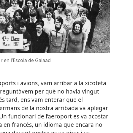
r en l’Escola de Galaad
orts i avions, vam arribar a la xicoteta
 preguntàvem per què no havia vingut
s tard, ens vam enterar que el
ermans de la nostra arribada va aplegar
Un funcionari de l’aeroport es va acostar
sa en francés, un idioma que encara no
ava davant nostre es va girar i va