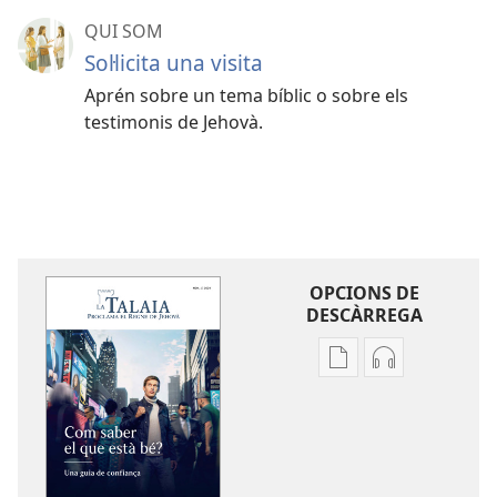
QUI SOM
Soŀlicita una visita
Aprén sobre un tema bíblic o sobre els
testimonis de Jehovà.
OPCIONS DE
DESCÀRREGA
Opcions
Opcions
de
de
baixada
descàrrega
de
d'àudio
la
LA