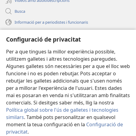
Vídeos amb audiodescripcions
Busca
Informació per a periodistes i funcionaris
Ajuda
Configuració de privacitat
Donacions
(obri
Per a que tingues la millor experiència possible,
en
utilitzem galletes i altres tecnologies paregudes.
una
BIBLIOTECA EN LÍNIA Watchtower™
Algunes galletes són necessàries per a que el lloc web
(obri
finestra
funcione i no es poden rebutjar. Pots acceptar o
en
nova)
®
JW Hub
una
rebutjar les galletes addicionals que s'usen només
(obri
finestra
en
per a millorar l'experiència de l'usuari. Estes dades
nova)
®
JW Library
una
mai es posaran en venda ni s'utilitzaran amb finalitats
finestra
comercials. Si desitges saber més, llig la nostra
nova)
Política global sobre l'ús de galletes i tecnologies
similars
. També pots personalitzar en qualsevol
Copyright
© 2026 Watch Tower Bible and Tract Society of Pennsylvania.
moment la teua configuració en la
Configuració de
CONDICIONS D'ÚS
|
POLÍTICA DE PRIVACITAT
|
CONFIGURACIÓ DE
privacitat
.
M
PRIVACITAT