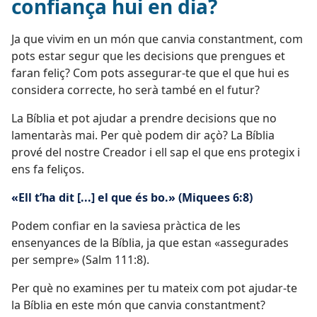
confiança hui en dia?
Ja que vivim en un món que canvia constantment, com
pots estar segur que les decisions que prengues et
faran feliç? Com pots assegurar-te que el que hui es
considera correcte, ho serà també en el futur?
La Bíblia et pot ajudar a prendre decisions que no
lamentaràs mai. Per què podem dir açò? La Bíblia
prové del nostre Creador i ell sap el que ens protegix i
ens fa feliços.
«Ell t’ha dit [...] el que és bo.» (
Miquees 6:8
)
Podem confiar en la saviesa pràctica de les
ensenyances de la Bíblia, ja que estan «assegurades
per sempre» (
Salm 111:8
).
Per què no examines per tu mateix com pot ajudar-te
la Bíblia en este món que canvia constantment?