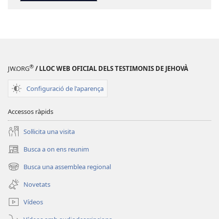
publicació
TALAIA
LA
Com
TALAIA
saber
Com
el
saber
que
el
està
®
JW.ORG
/ LLOC WEB OFICIAL DELS TESTIMONIS DE JEHOVÀ
que
bé?
està
Una
Configuració de l'aparença
bé?
guia
Una
de
Accessos ràpids
guia
confiança
de
Soŀlicita una visita
confiança
Busca a on ens reunim
(obri
en
Busca una assemblea regional
(obri
una
en
finestra
Novetats
una
nova)
finestra
Vídeos
nova)