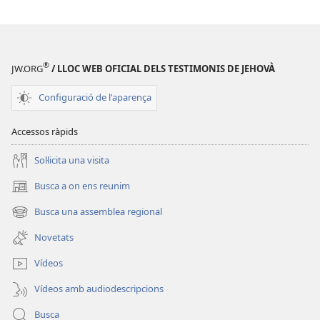
VOS!
Claus
12
per
Claus
a una
per
família
®
JW.ORG
/ LLOC WEB OFICIAL DELS TESTIMONIS DE JEHOVÀ
a una
feliç
família
Configuració de l'aparença
feliç
Accessos ràpids
Soŀlicita una visita
Busca a on ens reunim
(obri
en
Busca una assemblea regional
(obri
una
en
finestra
Novetats
una
nova)
finestra
Vídeos
nova)
Vídeos amb audiodescripcions
Busca