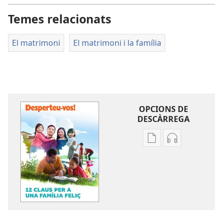
Temes relacionats
El matrimoni
El matrimoni i la família
OPCIONS DE
DESCÀRREGA
Opcions
Opcions
de
de
baixada
descàrrega
de
d'àudio
la
DESPERTEU-
publicació
VOS!
DESPERTEU-
12