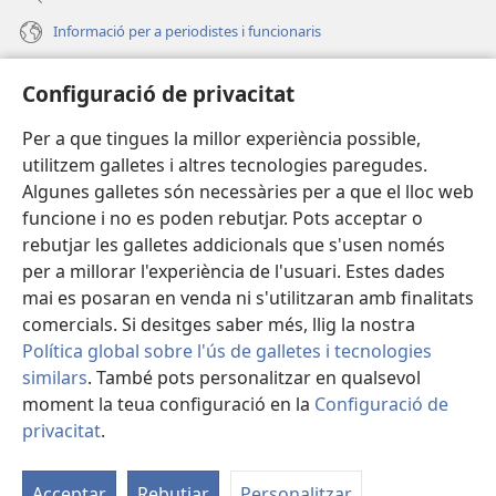
Informació per a periodistes i funcionaris
Ajuda
Configuració de privacitat
Donacions
Per a que tingues la millor experiència possible,
(obri
en
utilitzem galletes i altres tecnologies paregudes.
una
BIBLIOTECA EN LÍNIA Watchtower™
Algunes galletes són necessàries per a que el lloc web
(obri
finestra
funcione i no es poden rebutjar. Pots acceptar o
en
nova)
®
JW Hub
una
rebutjar les galletes addicionals que s'usen només
(obri
finestra
per a millorar l'experiència de l'usuari. Estes dades
en
nova)
®
JW Library
una
mai es posaran en venda ni s'utilitzaran amb finalitats
finestra
comercials. Si desitges saber més, llig la nostra
nova)
Política global sobre l'ús de galletes i tecnologies
similars
. També pots personalitzar en qualsevol
Copyright
© 2026 Watch Tower Bible and Tract Society of Pennsylvania.
moment la teua configuració en la
Configuració de
CONDICIONS D'ÚS
|
POLÍTICA DE PRIVACITAT
|
CONFIGURACIÓ DE
privacitat
.
M
PRIVACITAT
la
Acceptar
Rebutjar
Personalitzar