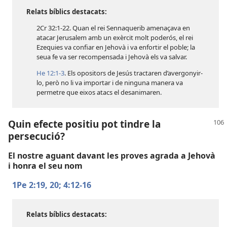
Relats bíblics destacats:
2Cr 32:1-22
. Quan el rei Sennaquerib amenaçava en
atacar Jerusalem amb un exèrcit molt poderós, el rei
Ezequies va confiar en Jehovà i va enfortir el poble; la
seua fe va ser recompensada i Jehovà els va salvar.
He 12:1-3
. Els opositors de Jesús tractaren d’avergonyir-
lo, però no li va importar i de ninguna manera va
permetre que eixos atacs el desanimaren.
Quin efecte positiu pot tindre la
persecució?
El nostre aguant davant les proves agrada a Jehovà
i honra el seu nom
1Pe 2:19, 20;
4:12-16
Relats bíblics destacats: