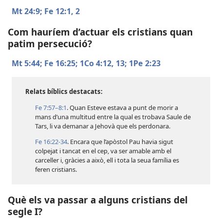
Mt 24:9;
Fe 12:1, 2
Com hauríem d’actuar els cristians quan
patim persecució?
Mt 5:44;
Fe 16:25;
1Co 4:12, 13;
1Pe 2:23
Relats bíblics destacats:
Fe 7:57–8:1
. Quan Esteve estava a punt de morir a
mans d’una multitud entre la qual es trobava Saule de
Tars, li va demanar a Jehovà que els perdonara.
Fe 16:22-34
. Encara que l’apòstol Pau havia sigut
colpejat i tancat en el cep, va ser amable amb el
carceller i, gràcies a això, ell i tota la seua família es
feren cristians.
Què els va passar a alguns cristians del
segle I?