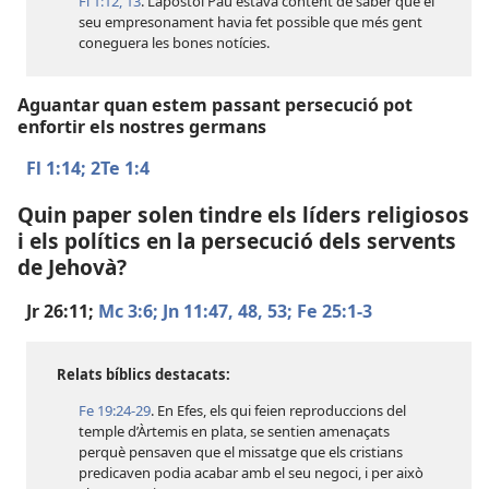
Fl 1:12, 13
. L’apòstol Pau estava content de saber que el
seu empresonament havia fet possible que més gent
coneguera les bones notícies.
Aguantar quan estem passant persecució pot
enfortir els nostres germans
Fl 1:14;
2Te 1:4
Quin paper solen tindre els líders religiosos
i els polítics en la persecució dels servents
de Jehovà?
Jr 26:11;
Mc 3:6;
Jn 11:47, 48,
53;
Fe 25:1-3
Relats bíblics destacats:
Fe 19:24-29
. En Efes, els qui feien reproduccions del
temple d’Àrtemis en plata, se sentien amenaçats
perquè pensaven que el missatge que els cristians
predicaven podia acabar amb el seu negoci, i per això