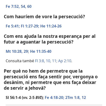
Fe 7:52,
54,
60
Com hauríem de vore la persecució?
Fe 5:41;
Fl 1:27-29;
He 11:24-26
Com ens ajuda la nostra esperança per al
futur a aguantar la persecució?
Mt 10:28, 29;
He 11:35-40
Consulta també
Fl 3:8,
10, 11;
Ap 2:10
.
Per què no hem de permetre que la
persecució ens faça sentir por, vergonya o
desànim, ni permetre que ens faça deixar
de servir a Jehovà?
Sl 56:1-4
(vv. 2-5
BVI
);
Fe 4:18-20;
2Tm 1:8,
12