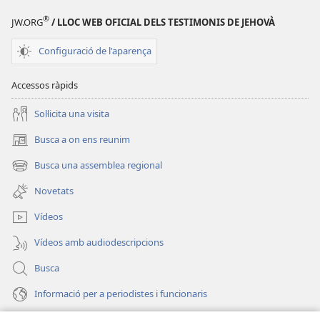
nostre
®
JW.ORG
/ LLOC WEB OFICIAL DELS TESTIMONIS DE JEHOVÀ
dia
a
Configuració de l'aparença
dia
Accessos ràpids
Soŀlicita una visita
Busca a on ens reunim
(obri
en
Busca una assemblea regional
(obri
una
en
finestra
Novetats
una
nova)
finestra
Vídeos
nova)
Vídeos amb audiodescripcions
Busca
Informació per a periodistes i funcionaris
Ajuda