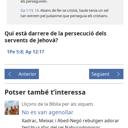
els perseguiren.
Ga 1:13, 14
. Abans de fer-se cristià, Saule tenia un zel
tan extrem pel judaisme que perseguia els cristians.
Qui està darrere de la persecució dels
servents de Jehovà?
1Pe 5:8;
Ap 12:17
Anterior
Següent
Potser també t’interessa
Lliçons de la Bíblia per als xiquets
No es van agenollar
Xadrac, Meixac i Abed-Negó rebutgen adorar
l’estàtua d’or del rei Nabucodonosor.