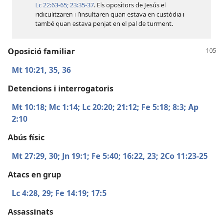
Lc 22:63-65;
23:35-37
. Els opositors de Jesús el
ridiculitzaren i l’insultaren quan estava en custòdia i
també quan estava penjat en el pal de turment.
Oposició familiar
Mt 10:21,
35, 36
Detencions i interrogatoris
Mt 10:18;
Mc 1:14;
Lc 20:20;
21:12;
Fe 5:18;
8:3;
Ap
2:10
Abús físic
Mt 27:29, 30;
Jn 19:1;
Fe 5:40;
16:22, 23;
2Co 11:23-25
Atacs en grup
Lc 4:28, 29;
Fe 14:19;
17:5
Assassinats