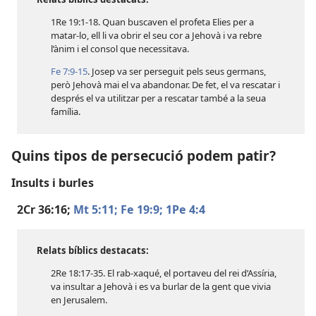
1Re 19:1-18
. Quan buscaven el profeta Elies per a
matar-lo, ell li va obrir el seu cor a Jehovà i va rebre
l’ànim i el consol que necessitava.
Fe 7:9-15
. Josep va ser perseguit pels seus germans,
però Jehovà mai el va abandonar. De fet, el va rescatar i
després el va utilitzar per a rescatar també a la seua
família.
Quins tipos de persecució podem patir?
Insults i burles
2Cr 36:16;
Mt 5:11;
Fe 19:9;
1Pe 4:4
Relats bíblics destacats:
2Re 18:17-35
. El rab-xaqué, el portaveu del rei d’Assíria,
va insultar a Jehovà i es va burlar de la gent que vivia
en Jerusalem.