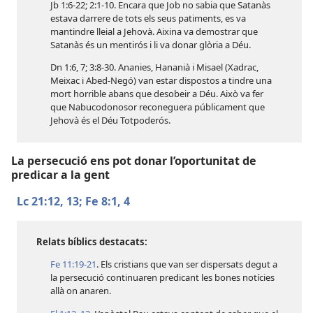
Jb 1:6-22;
2:1-10
. Encara que Job no sabia que Satanàs
estava darrere de tots els seus patiments, es va
mantindre lleial a Jehovà. Aixina va demostrar que
Satanàs és un mentirós i li va donar glòria a Déu.
Dn 1:6, 7;
3:8-30
. Ananies, Hananià i Misael (Xadrac,
Meixac i Abed-Negó) van estar dispostos a tindre una
mort horrible abans que desobeir a Déu. Això va fer
que Nabucodonosor reconeguera públicament que
Jehovà és el Déu Totpoderós.
La persecució ens pot donar l’oportunitat de
predicar a la gent
Lc 21:12, 13;
Fe 8:1,
4
Relats bíblics destacats:
Fe 11:19-21
. Els cristians que van ser dispersats degut a
la persecució continuaren predicant les bones notícies
allà on anaren.