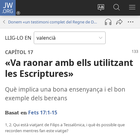
JW.ORG
Iniciar
sessió
Canviar
Busca
ME
(obri
l'idioma
a
Donem «un testimoni complet del Regne de Déu»
en
JW.ORG
una
LLIG-LO EN
finestra
nova)
CAPÍTOL 17
«Va raonar amb ells utilitzant
les Escriptures»
Què implica una bona ensenyança i el bon
exemple dels bereans
Fets 17:1-15
Basat en
1, 2. Qui està viatjant de Filips a Tessalònica, i què és possible que
recorden mentres fan este viatge?