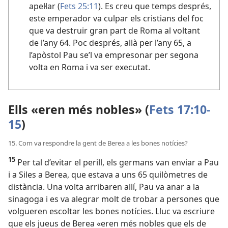
apel·lar (
Fets 25:11
). Es creu que temps després,
este emperador va culpar els cristians del foc
que va destruir gran part de Roma al voltant
de l’any 64. Poc després, allà per l’any 65, a
l’apòstol Pau se’l va empresonar per segona
volta en Roma i va ser executat.
Ells «eren més nobles» (
Fets 17:10-
15
)
15. Com va respondre la gent de Berea a les bones notícies?
15
Per tal d’evitar el perill, els germans van enviar a Pau
i a Siles a Berea, que estava a uns 65 quilòmetres de
distància. Una volta arribaren allí, Pau va anar a la
sinagoga i es va alegrar molt de trobar a persones que
volgueren escoltar les bones notícies. Lluc va escriure
que els jueus de Berea «eren més nobles que els de