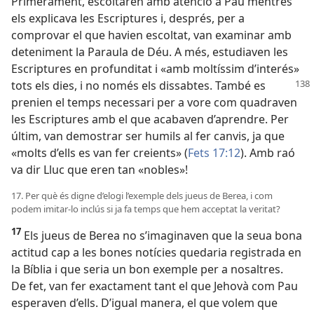
Primerament, escoltaren amb atenció a Pau mentres
els explicava les Escriptures i, després, per a
comprovar el que havien escoltat, van examinar amb
deteniment la Paraula de Déu. A més, estudiaven les
Escriptures en profunditat i «amb moltíssim d’interés»
tots els dies, i no només els dissabtes. També es
prenien el temps necessari per a vore com quadraven
les Escriptures amb el que acabaven d’aprendre. Per
últim, van demostrar ser humils al fer canvis, ja que
«molts d’ells es van fer creients» (
Fets 17:12
). Amb raó
va dir Lluc que eren tan «nobles»!
17. Per què és digne d’elogi l’exemple dels jueus de Berea, i com
podem imitar-lo inclús si ja fa temps que hem acceptat la veritat?
17
Els jueus de Berea no s’imaginaven que la seua bona
actitud cap a les bones notícies quedaria registrada en
la Bíblia i que seria un bon exemple per a nosaltres.
De fet, van fer exactament tant el que Jehovà com Pau
esperaven d’ells. D’igual manera, el que volem que