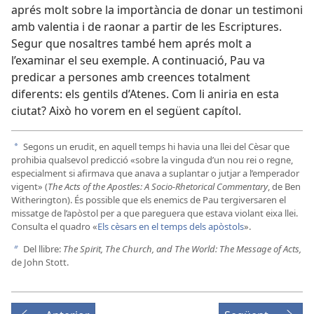
aprés molt sobre la importància de donar un testimoni
amb valentia i de raonar a partir de les Escriptures.
Segur que nosaltres també hem aprés molt a
l’examinar el seu exemple. A continuació, Pau va
predicar a persones amb creences totalment
diferents: els gentils d’Atenes. Com li aniria en esta
ciutat? Això ho vorem en el següent capítol.
Segons un erudit, en aquell temps hi havia una llei del Cèsar que
a
prohibia qualsevol predicció «sobre la vinguda d’un nou rei o regne,
especialment si afirmava que anava a suplantar o jutjar a l’emperador
vigent» (
The Acts of the Apostles: A Socio-Rhetorical Commentary
, de Ben
Witherington). És possible que els enemics de Pau tergiversaren el
missatge de l’apòstol per a que pareguera que estava violant eixa llei.
Consulta el quadro «
Els cèsars en el temps dels apòstols
».
Del llibre:
The Spirit, The Church, and The World: The Message of Acts,
b
de John Stott.