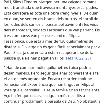
PAU, Siles i Timoteu viatgen per una calçada romana
molt transitada que travessa muntanyes escarpades.
Esta carretera és tota una obra d’enginyeria. De quan
en quan, se senten els brams dels burros, el soroll de
les rodes dels carros al passar pel paviment i les veus
dels mercaders, soldats i artesans que van parlant. Els
tres companys van per este camí de Filips a
Tessalònica, que està a més de 130 quilòmetres de
distància. El viatge no és gens fàcil, especialment per a
Pau i Siles, ja que encara estan recuperant-se de la
palissa que els han pegat en Filips (
Fets 16:22, 23
).
2
Han de caminar molts quilòmetres i això podria
desanimar-los. Però segur que anar conversant els fa
el viatge més agradable. Encara recorden molt bé
l’emocionant experiència que han tingut en Filips al
vore que el carceller i la seua família s’han fet creients.
Açò ha fet que encara estiguen més decidits a
continuar proclamant la paraula de Déu. No obstant, a