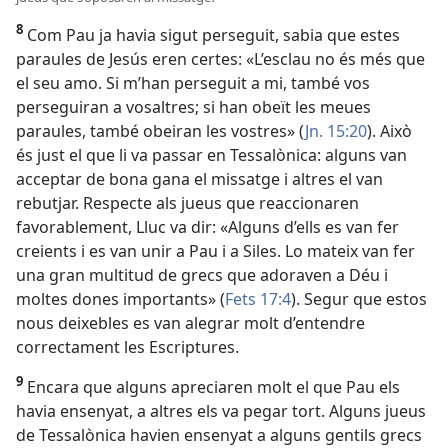
8
Com Pau ja havia sigut perseguit, sabia que estes
paraules de Jesús eren certes: «L’esclau no és més que
el seu amo. Si m’han perseguit a mi, també vos
perseguiran a vosaltres; si han obeït les meues
paraules, també obeiran les vostres» (
Jn. 15:20
). Això
és just el que li va passar en Tessalònica: alguns van
acceptar de bona gana el missatge i altres el van
rebutjar. Respecte als jueus que reaccionaren
favorablement, Lluc va dir: «Alguns d’ells es van fer
creients i es van unir a Pau i a Siles. Lo mateix van fer
una gran multitud de grecs que adoraven a Déu i
moltes dones importants» (
Fets 17:4
). Segur que estos
nous deixebles es van alegrar molt d’entendre
correctament les Escriptures.
9
Encara que alguns apreciaren molt el que Pau els
havia ensenyat, a altres els va pegar tort. Alguns jueus
de Tessalònica havien ensenyat a alguns gentils grecs