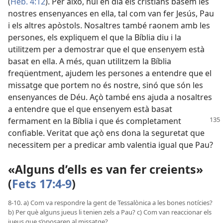
(
Heb. 4:12
). Per això, hui en dia els cristians basem les
nostres ensenyances en ella, tal com van fer Jesús, Pau
i els altres apòstols. Nosaltres també raonem amb les
persones, els expliquem el que la Bíblia diu i la
utilitzem per a demostrar que el que ensenyem està
basat en ella. A més, quan utilitzem la Bíblia
freqüentment, ajudem les persones a entendre que el
missatge que portem no és nostre, sinó que són les
ensenyances de Déu. Açò també ens ajuda a nosaltres
a entendre que el que ensenyem està basat
fermament
en la Bíblia i que és completament
confiable. Veritat que açò ens dona la seguretat que
necessitem per a predicar amb valentia igual que Pau?
«Alguns d’ells es van fer creients»
(
Fets 17:4-9
)
8-10. a) Com va respondre la gent de Tessalònica a les bones notícies?
b) Per què alguns jueus li tenien zels a Pau? c) Com van reaccionar els
jueus que s’oposaren al missatge?