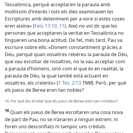
Tessalònica, perquè acceptaren la paraula amb
moltíssim d’interés i tots els dies examinaven les
Escriptures amb deteniment per a vore si estes coses
eren aixina» (
Fets 17:10, 11
). Això no vol dir que les
persones que acceptaren la veritat en Tessalònica no
tingueren una bona actitud. De fet, més tard, Pau va
escriure sobre ells: «Donem constantment gràcies a
Déu, perquè quan vosaltres rebéreu la paraula de Déu,
que vau escoltar de nosaltres, no la vau acceptar com
a paraula d’hòmens, sinó com el que és en realitat, la
paraula de Déu, la qual també està actuant en
vosaltres, els creients» (
1 Tes. 2:13
TNM
). Però, per què
els jueus de Berea eren tan nobles?
16. Per què diu el relat que els jueus de Berea eren tan «nobles»?
16
Quan els jueus de Berea escoltaren una cosa nova
de part de Pau, no se n’anaren a ningun extrem: ni
foren uns desconfiats ni tampoc uns crèduls.