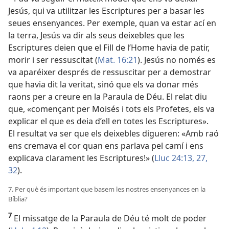
Jesús, qui va utilitzar les Escriptures per a basar les
seues ensenyances. Per exemple, quan va estar ací en
la terra, Jesús va dir als seus deixebles que les
Escriptures deien que el Fill de l’Home havia de patir,
morir i ser ressuscitat (
Mat. 16:21
). Jesús no només es
va aparéixer després de ressuscitar per a demostrar
que havia dit la veritat, sinó que els va donar més
raons per a creure en la Paraula de Déu. El relat diu
que, «començant per Moisés i tots els Profetes, els va
explicar el que es deia d’ell en totes les Escriptures».
El resultat va ser que els deixebles digueren: «Amb raó
ens cremava el cor quan ens parlava pel camí i ens
explicava clarament les Escriptures!» (
Lluc 24:13,
27,
32
).
7. Per què és important que basem les nostres ensenyances en la
Bíblia?
7
El missatge de la Paraula de Déu té molt de poder