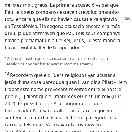
delictes molt greus. La primera acusació va ser que
Pau i els seus companys estaven «revolucionant-ho
tot», encara que ells
no havien causat eixa agitació
en Tessalònica. I la segona acusació encara era més
greu, ja que afirmaven que Pau i els seus companys
havien proclamat un altre Rei, Jesús, i d’esta manera
havien violat la llei de l’emperador.
a
12. Què demostra que les acusacions contra els cristians en
Tessalònica podrien haver acabat molt malament?
12
Recordem que els líders religiosos van acusar a
Jesús d’una cosa pareguda quan li van dir a Pilat: «Hem
trobat este home provocant revoltes entre el nostre
poble [...] dient que ell mateix és el Crist, un rei» (
Lluc
23:2
). És possible que Pilat tinguera por que
l’emperador l’acusara d’alta traïció, aixina que va
sentenciar a mort a Jesús. De forma pareguda, els
càrrecs dels quals s’acusava els cristians en
Tessalònica podrien haver-los portat conseqüències