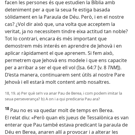
facen les persones és que estudien la Bíblia amb
deteniment per a que la seua fe estiga basada
sòlidament en la Paraula de Déu. Però, i en el nostre
cas? ¿Vol dir això que, una volta que acceptem la
veritat, ja no necessitem tindre eixa actitud tan noble?
Tot lo contrari, encara és més important que
demostrem més interés en aprendre de Jehovà i en
aplicar ràpidament el que aprenem. Si fem això,
permetrem que Jehovà ens modele i que ens capacite
per a arribar a ser el que ell vol (Isa. 64:7 [
v. 8
TNM
]).
D’esta manera, continuarem sent útils al nostre Pare
Jehovà i ell estarà molt content amb nosaltres.
18, 19. a) Per què se’n va anar Pau de Berea, i com podem imitar la
seua perseverança? b) A on i a qui predicaria Pau ara?
18
Pau no es va quedar molt de temps en Berea.
El relat diu: «Però quan els jueus de Tessalònica es van
enterar que Pau també estava predicant la paraula de
Déu en Berea, anaren allí a provocar i a alterar les