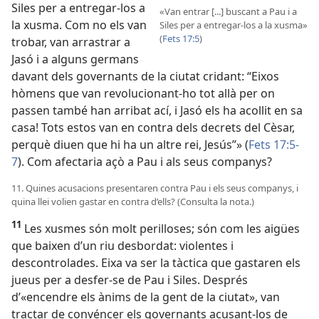
Siles per a entregar-los a
«Van entrar [...] buscant a Pau i a
la xusma. Com no els van
Siles per a entregar-los a la xusma»
(
Fets 17:5
)
trobar, van arrastrar a
Jasó i a alguns germans
davant dels governants de la ciutat cridant: “Eixos
hòmens que van revolucionant-ho tot allà per on
passen també han arribat ací, i Jasó els ha acollit en sa
casa! Tots estos van en contra dels decrets del Cèsar,
perquè diuen que hi ha un altre rei, Jesús”» (
Fets 17:5-
7
). Com afectaria açò a Pau i als seus companys?
11. Quines acusacions presentaren contra Pau i els seus companys, i
quina llei volien gastar en contra d’ells? (Consulta la nota.)
11
Les xusmes són molt perilloses; són com les aigües
que baixen d’un riu desbordat: violentes i
descontrolades. Eixa va ser la tàctica que gastaren els
jueus per a desfer-se de Pau i Siles. Després
d’«encendre els ànims de la gent de la ciutat», van
tractar de convéncer els governants acusant-los de