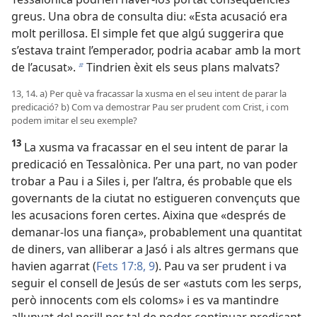
greus. Una obra de consulta diu: «Esta acusació era
molt perillosa. El simple fet que algú suggerira que
s’estava traint l’emperador, podria acabar amb la mort
de l’acusat».
Tindrien èxit els seus plans malvats?
b
13, 14. a) Per què va fracassar la xusma en el seu intent de parar la
predicació? b) Com va demostrar Pau ser prudent com Crist, i com
podem imitar el seu exemple?
13
La xusma va fracassar en el seu intent de parar la
predicació en Tessalònica. Per una part, no van poder
trobar a Pau i a Siles i, per l’altra, és probable que els
governants de la ciutat no estigueren convençuts que
les acusacions foren certes. Aixina que «després de
demanar-los una fiança», probablement una quantitat
de diners, van alliberar a Jasó i als altres germans que
havien agarrat (
Fets 17:8, 9
). Pau va ser prudent i va
seguir el consell de Jesús de ser «astuts com les serps,
però innocents com els coloms» i es va mantindre
allunyat del perill per tal de poder continuar predicant