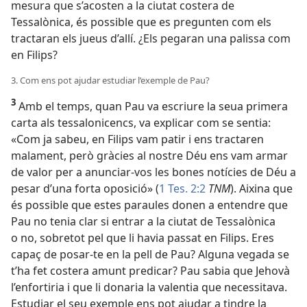
mesura que s’acosten a la ciutat costera de
Tessalònica, és possible que es pregunten com els
tractaran els jueus d’allí. ¿Els pegaran una palissa com
en Filips?
3. Com ens pot ajudar estudiar l’exemple de Pau?
3
Amb el temps, quan Pau va escriure la seua primera
carta als tessalonicencs, va explicar com se sentia:
«Com ja sabeu, en Filips vam patir i ens tractaren
malament, però gràcies al nostre Déu ens vam armar
de valor per a anunciar-vos les bones notícies de Déu a
pesar d’una forta oposició» (
1 Tes. 2:2
TNM
). Aixina que
és possible que estes paraules donen a entendre que
Pau no tenia clar si entrar a la ciutat de Tessalònica
o no, sobretot pel que li havia passat en Filips. Eres
capaç de posar-te en la pell de Pau? Alguna vegada se
t’ha fet costera amunt predicar? Pau sabia que Jehovà
l’enfortiria i que li donaria la valentia que necessitava.
Estudiar el seu exemple ens pot ajudar a tindre la