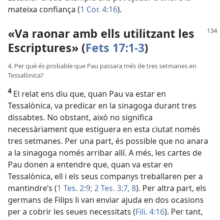
mateixa confiança (
1 Cor. 4:16
).
«Va raonar amb ells utilitzant les
Escriptures» (
Fets 17:1-3
)
4. Per què és probable que Pau passara més de tres setmanes en
Tessalònica?
4
El relat ens diu que, quan Pau va estar en
Tessalònica, va predicar en la sinagoga durant tres
dissabtes. No obstant, això no significa
necessàriament que estiguera en esta ciutat només
tres setmanes. Per una part, és possible que no anara
a la sinagoga només arribar allí. A més, les cartes de
Pau donen a entendre que, quan va estar en
Tessalònica, ell i els seus companys treballaren per a
mantindre’s (
1 Tes. 2:9;
2 Tes. 3:7, 8
). Per altra part, els
germans de Filips li van enviar ajuda en dos ocasions
per a cobrir les seues necessitats (
Fili. 4:16
). Per tant,