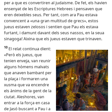
per a que es convertiren al judaisme. De fet, els havien
ensenyat de les Escriptures Hebrees i pensaven que
eren deixebles seus. Per tant, com ara Pau estava
convencent a «una gran multitud de grecs», estos
jueus estaven zelosos i sentien que Pau els estava
furtant, i damunt davant dels seus nassos, en la seua
sinagoga! Aixina que els jueus estaven que trinaven.
10
El relat continua dient:
«Però els jueus, que
tenien enveja, van reunir
alguns hòmens malvats
que anaven bambant per
la plaça i formaren una
xusma que va encendre
els ànims de la gent de la
ciutat. Aleshores, van
entrar a la força en casa
de Jasó buscant a Pau i a