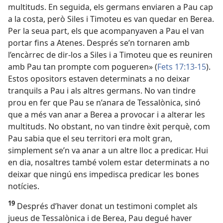
multituds. En seguida, els germans enviaren a Pau cap
a la costa, però Siles i Timoteu es van quedar en Berea.
Per la seua part, els que acompanyaven a Pau el van
portar fins a Atenes. Després se’n tornaren amb
l’encàrrec de dir-los a Siles i a Timoteu que es reuniren
amb Pau tan prompte com pogueren» (
Fets 17:13-15
).
Estos opositors estaven determinats a no deixar
tranquils a Pau i als altres germans. No van tindre
prou en fer que Pau se n’anara de Tessalònica, sinó
que a més van anar a Berea a provocar i a alterar les
multituds. No obstant, no van tindre èxit perquè, com
Pau sabia que el seu territori era molt gran,
simplement se’n va anar a un altre lloc a predicar. Hui
en dia, nosaltres també volem estar determinats a no
deixar que ningú ens impedisca predicar les bones
notícies.
19
Després d’haver donat un testimoni complet als
jueus de Tessalònica i de Berea, Pau degué haver