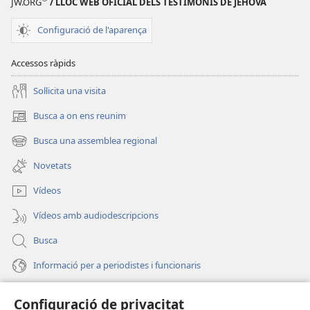
JW.ORG
/ LLOC WEB OFICIAL DELS TESTIMONIS DE JEHOVÀ
Regne
Déu»
de
Configuració de l'aparença
Déu»
Accessos ràpids
Soŀlicita una visita
Busca a on ens reunim
(obri
en
Busca una assemblea regional
(obri
una
en
finestra
Novetats
una
nova)
finestra
Vídeos
nova)
Vídeos amb audiodescripcions
Busca
Informació per a periodistes i funcionaris
Ajuda
Configuració de privacitat