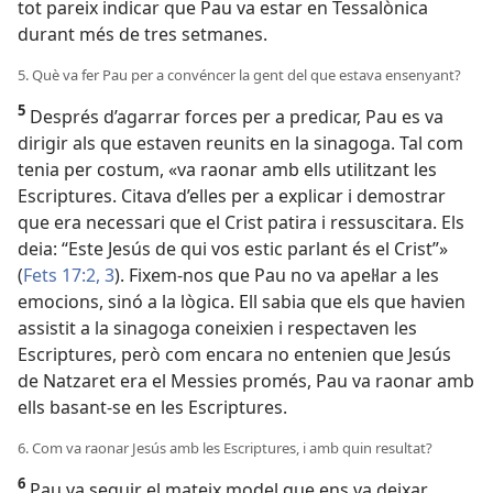
tot pareix indicar que Pau va estar en Tessalònica
durant més de tres setmanes.
5. Què va fer Pau per a convéncer la gent del que estava ensenyant?
5
Després d’agarrar forces per a predicar, Pau es va
dirigir als que estaven reunits en la sinagoga. Tal com
tenia per costum, «va raonar amb ells utilitzant les
Escriptures. Citava d’elles per a explicar i demostrar
que era necessari que el Crist patira i ressuscitara. Els
deia: “Este Jesús de qui vos estic parlant és el Crist”»
(
Fets 17:2, 3
). Fixem-nos que Pau no va apel·lar a les
emocions, sinó a la lògica. Ell sabia que els que havien
assistit a la sinagoga coneixien i respectaven les
Escriptures, però com encara no entenien que Jesús
de Natzaret era el Messies promés, Pau va raonar amb
ells basant-se en les Escriptures.
6. Com va raonar Jesús amb les Escriptures, i amb quin resultat?
6
Pau va seguir el mateix model que ens va deixar