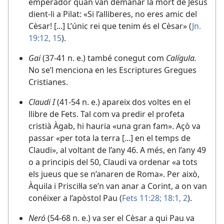
emperador quan van demanar la mort de Jesús
dient-li a Pilat: «Si l’alliberes, no eres amic del
Cèsar! [...] L’únic rei que tenim és el Cèsar» (
Jn.
19:12,
15
).
Gai
(37-41 n. e.) també conegut com
Calígula.
No se’l menciona en les Escriptures Gregues
Cristianes.
Claudi I
(41-54 n. e.) apareix dos voltes en el
llibre de Fets. Tal com va predir el profeta
cristià Àgab, hi hauria «una gran fam». Açò va
passar «per tota la terra [...] en el temps de
Claudi», al voltant de l’any 46. A més, en l’any 49
o a principis del 50, Claudi va ordenar «a tots
els jueus que se n’anaren de Roma». Per això,
Àquila i Priscil·la se’n van anar a Corint, a on van
conéixer a l’apòstol Pau (
Fets 11:28;
18:1, 2
).
Neró
(54-68 n. e.) va ser el Cèsar a qui Pau va