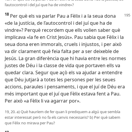
l’autocontrol i del juí que ha de vindre»?
18
Per què els va parlar Pau a Fèlix i a la seua dona
«de la justícia, de l’autocontrol i del juí que ha de
vindre»? Perquè recordem que ells volien saber què
implicava «la fe en Crist Jesús». Pau sabia que Fèlix i la
seua dona eren immorals, cruels i injustos, i per això
va dir clarament què feia falta per a ser deixeble de
Jesús. La gran diferència que hi havia entre les normes
justes de Déu i la classe de vida que portaven ells va
quedar clara. Segur que açò els va ajudar a entendre
que Déu jutjarà a totes les persones per les seues
accions, paraules i pensaments, i que el juí de Déu era
més important que el juí que Fèlix estava fent a Pau.
Per això «a Fèlix li va agarrar por».
19, 20. a) Què hauríem de fer quan li prediquem a algú que sembla
estar interessat però no fa els canvis necessaris? b) Per què sabem
que Fèlix no mirava per Pau?