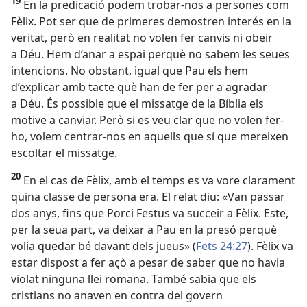
19
En la predicació podem trobar-nos a persones com
Fèlix. Pot ser que de primeres demostren interés en la
veritat, però en realitat no volen fer canvis ni obeir
a Déu. Hem d’anar a espai perquè no sabem les seues
intencions. No obstant, igual que Pau els hem
d’explicar amb tacte què han de fer per a agradar
a Déu. És possible que el missatge de la Bíblia els
motive a canviar. Però si es veu clar que no volen fer-
ho, volem centrar-nos en aquells que sí que mereixen
escoltar el missatge.
20
En el cas de Fèlix, amb el temps es va vore clarament
quina classe de persona era. El relat diu: «Van passar
dos anys, fins que Porci Festus va succeir a Fèlix. Este,
per la seua part, va deixar a Pau en la presó perquè
volia quedar bé davant dels jueus» (
Fets 24:27
). Fèlix va
estar dispost a fer açò a pesar de saber que no havia
violat ninguna llei romana. També sabia que els
cristians no anaven en contra del govern