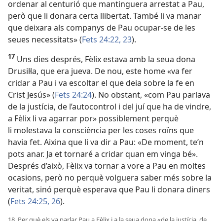
ordenar al centurió que mantinguera arrestat a Pau,
però que li donara certa llibertat. També li va manar
que deixara als companys de Pau ocupar-se de les
seues necessitats» (
Fets 24:22, 23
).
17
Uns dies després, Fèlix estava amb la seua dona
Drusil·la, que era jueva. De nou, este home «va fer
cridar a Pau i va escoltar el que deia sobre la fe en
Crist Jesús» (
Fets 24:24
). No obstant, «com Pau parlava
de la justícia, de l’autocontrol i del juí que ha de vindre,
a Fèlix li va agarrar por» possiblement perquè
li molestava la consciència per les coses roïns que
havia fet. Aixina que li va dir a Pau: «De moment, te’n
pots anar. Ja et tornaré a cridar quan em vinga bé».
Després d’això, Fèlix va tornar a vore a Pau en moltes
ocasions, però no perquè volguera saber més sobre la
veritat, sinó perquè esperava que Pau li donara diners
(
Fets 24:25, 26
).
18. Per què els va parlar Pau a Fèlix i a la seua dona «de la justícia, de