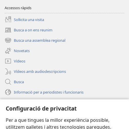
Accessos ràpids
Soŀlicita una visita
Busca a on ens reunim
(obri
en
Busca una assemblea regional
(obri
una
en
finestra
Novetats
una
nova)
finestra
Vídeos
nova)
Vídeos amb audiodescripcions
Busca
Informació per a periodistes i funcionaris
Ajuda
Configuració de privacitat
Donacions
(obri
Per a que tingues la millor experiència possible,
en
utilitzem galletes i altres tecnologies paregudes.