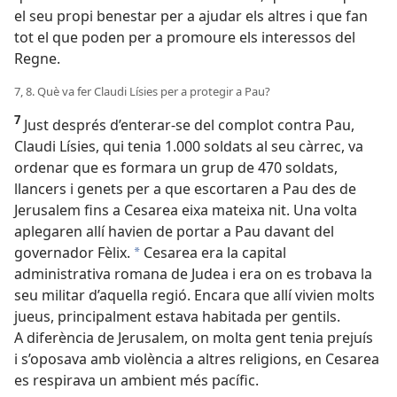
el seu propi benestar per a ajudar els altres i que fan
tot el que poden per a promoure els interessos del
Regne.
7, 8. Què va fer Claudi Lísies per a protegir a Pau?
7
Just després d’enterar-se del complot contra Pau,
Claudi Lísies, qui tenia 1.000 soldats al seu càrrec, va
ordenar que es formara un grup de 470 soldats,
llancers i genets per a que escortaren a Pau des de
Jerusalem fins a Cesarea eixa mateixa nit. Una volta
aplegaren allí havien de portar a Pau davant del
governador Fèlix.
Cesarea era la capital
a
administrativa romana de Judea i era on es trobava la
seu militar d’aquella regió. Encara que allí vivien molts
jueus, principalment estava habitada per gentils.
A diferència de Jerusalem, on molta gent tenia prejuís
i s’oposava amb violència a altres religions, en Cesarea
es respirava un ambient més pacífic.