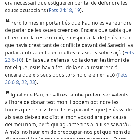
era necessari que estigueren per tal de defendre les
seues acusacions (
Fets 24:18, 19
).
14
Però lo més important és que Pau no es va retindre
de parlar de les seues creences. Encara que sabia que
el tema de la resurrecció, en especial la de Jesús, era el
que havia creat tant de conflicte davant del Sanedrí, va
parlar amb valentia en moltes ocasions sobre açò (
Fets
23:6-10
). En la seua defensa, volia donar testimoni de
tot el que Jesús havia fet i de la seua resurrecció,
encara que els seus opositors no creien en açò (
Fets
26:6-8,
22, 23
).
15
Igual que Pau, nosaltres també podem ser valents
a l’hora de donar testimoni i podem obtindre les
forces que necessitem de les paraules que Jesús va dir
als seus deixebles: «Tot el món vos odiarà per causa
del meu nom, però qui aguante fins a la fi se salvarà».
A més, no hauríem de preocupar-nos pel que hem de