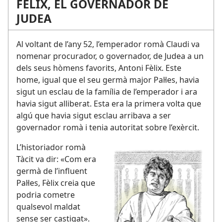
FÈLIX, EL GOVERNADOR DE
JUDEA
Al voltant de l’any 52, l’emperador romà Claudi va
nomenar procurador, o governador, de Judea a un
dels seus hòmens favorits, Antoni Fèlix. Este
home, igual que el seu germà major Pal·les, havia
sigut un esclau de la família de l’emperador i ara
havia sigut alliberat. Esta era la primera volta que
algú que havia sigut esclau arribava a ser
governador romà i tenia autoritat sobre l’exèrcit.
L’historiador romà
Tàcit va dir: «Com era
germà de l’influent
Pal·les, Fèlix creia que
podria cometre
qualsevol maldat
sense ser castigat».