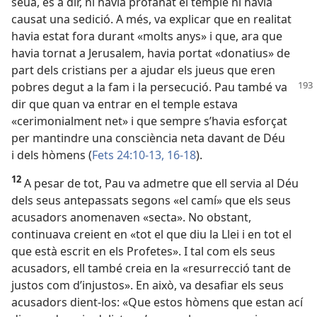
seua, és a dir, ni havia profanat el temple ni havia
causat una sedició. A més, va explicar que en realitat
havia estat fora durant «molts anys» i que, ara que
havia tornat a Jerusalem, havia portat «donatius» de
part dels cristians per a ajudar els jueus que eren
pobres
degut a la fam i la persecució. Pau també va
dir que quan va entrar en el temple estava
«cerimonialment net» i que sempre s’havia esforçat
per mantindre una consciència neta davant de Déu
i dels hòmens (
Fets 24:10-13,
16-18
).
12
A pesar de tot, Pau va admetre que ell servia al Déu
dels seus antepassats segons «el camí» que els seus
acusadors anomenaven «secta». No obstant,
continuava creient en «tot el que diu la Llei i en tot el
que està escrit en els Profetes». I tal com els seus
acusadors, ell també creia en la «resurrecció tant de
justos com d’injustos». En això, va desafiar els seus
acusadors dient-los: «Que estos hòmens que estan ací