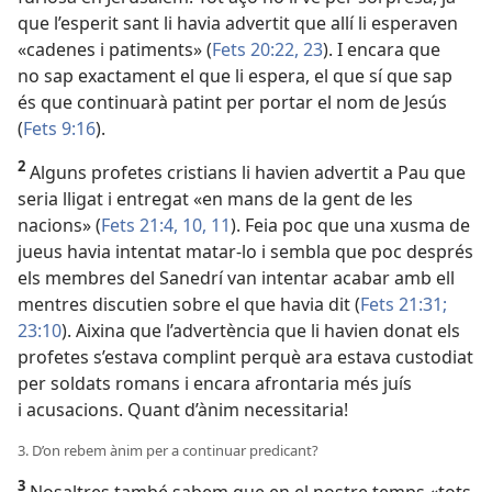
que l’esperit sant li havia advertit que allí li esperaven
«cadenes i patiments» (
Fets 20:22, 23
). I encara que
no sap exactament el que li espera, el que sí que sap
és que continuarà patint per portar el nom de Jesús
(
Fets 9:16
).
2
Alguns profetes cristians li havien advertit a Pau que
seria lligat i entregat «en mans de la gent de les
nacions» (
Fets 21:4,
10, 11
). Feia poc que una xusma de
jueus havia intentat matar-lo i sembla que poc després
els membres del Sanedrí van intentar acabar amb ell
mentres discutien sobre el que havia dit (
Fets 21:31;
23:10
). Aixina que l’advertència que li havien donat els
profetes s’estava complint perquè ara estava custodiat
per soldats romans i encara afrontaria més juís
i acusacions. Quant d’ànim necessitaria!
3. D’on rebem ànim per a continuar predicant?
3
Nosaltres també sabem que en el nostre temps «tots