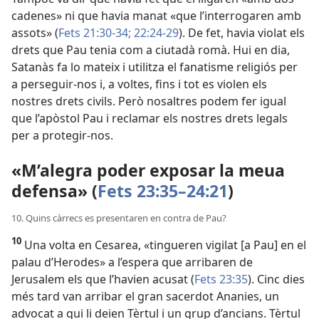
cadenes» ni que havia manat «que l’interrogaren amb
assots» (
Fets 21:30-34;
22:24-29
). De fet, havia violat els
drets que Pau tenia com a ciutadà romà. Hui en dia,
Satanàs fa lo mateix i utilitza el fanatisme religiós per
a perseguir-nos i, a voltes, fins i tot es violen els
nostres drets civils. Però nosaltres podem fer igual
que l’apòstol Pau i reclamar els nostres drets legals
per a protegir-nos.
«M’alegra poder exposar la meua
defensa» (
Fets 23:35–24:21
)
10. Quins càrrecs es presentaren en contra de Pau?
10
Una volta en Cesarea, «tingueren vigilat [a Pau] en el
palau d’Herodes» a l’espera que arribaren de
Jerusalem els que l’havien acusat (
Fets 23:35
). Cinc dies
més tard van arribar el gran sacerdot Ananies, un
advocat a qui li deien Tèrtul i un grup d’ancians. Tèrtul