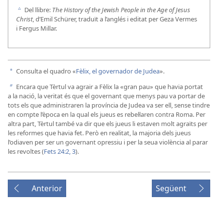
Del llibre:
The History of the Jewish People in the Age of Jesus
c
Christ
, d’Emil Schürer, traduït a l’anglés i editat per Geza Vermes
i Fergus Millar.
Consulta el quadro «
Fèlix, el governador de Judea
».
a
Encara que Tèrtul va agrair a Fèlix la «gran pau» que havia portat
b
a la nació, la veritat és que el governant que menys pau va portar de
tots els que administraren la província de Judea va ser ell, sense tindre
en compte l’època en la qual els jueus es rebel·laren contra Roma. Per
altra part, Tèrtul també va dir que els jueus li estaven molt agraïts per
les reformes que havia fet. Però en realitat, la majoria dels jueus
l’odiaven per ser un governant opressiu i per la seua violència al parar
les revoltes (
Fets 24:2, 3
).
Anterior
Següent