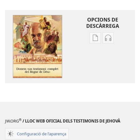
OPCIONS DE
DESCÀRREGA
Opcions
Opcions
de
de
baixada
descàrrega
de
d'àudio
la
Donem
publicació
«un
Donem
testimoni
«un
complet
testimoni
del
complet
Regne
del
de
®
JW.ORG
/ LLOC WEB OFICIAL DELS TESTIMONIS DE JEHOVÀ
Regne
Déu»
de
Configuració de l'aparença
Déu»