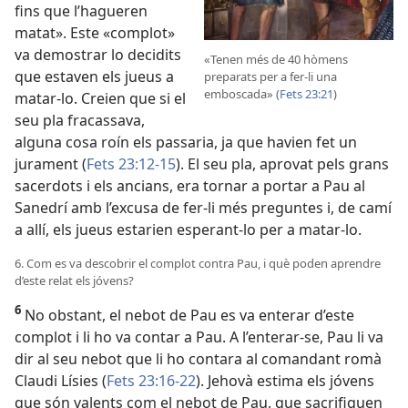
fins que l’hagueren
matat». Este «complot»
va demostrar lo decidits
«Tenen més de 40 hòmens
que estaven els jueus a
preparats per a fer-li una
emboscada» (
Fets 23:21
)
matar-lo. Creien que si el
seu pla fracassava,
alguna cosa roín els passaria, ja que havien fet un
jurament (
Fets 23:12-15
). El seu pla, aprovat pels grans
sacerdots i els ancians, era tornar a portar a Pau al
Sanedrí amb l’excusa de fer-li més preguntes i, de camí
a allí, els jueus estarien esperant-lo per a matar-lo.
6. Com es va descobrir el complot contra Pau, i què poden aprendre
d’este relat els jóvens?
6
No obstant, el nebot de Pau es va enterar d’este
complot i li ho va contar a Pau. A l’enterar-se, Pau li va
dir al seu nebot que li ho contara al comandant romà
Claudi Lísies (
Fets 23:16-22
). Jehovà estima els jóvens
que són valents com el nebot de Pau, que sacrifiquen