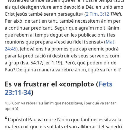
els qui desitgen viure amb devoció a Déu en unió amb
Crist Jesús també seran perseguits» (
2 Tim. 3:12
TNM
).
Per això, de tant en tant, també necessitem ànim per
a continuar predicant. Segur que agraïm molt l’ànim
que rebem al temps degut en les publicacions i les
reunions que prepara «l’esclau fidel i sensat» (
Mat.
24:45
). Jehovà ens ha promés que cap enemic podrà
parar la predicació ni destruir els seus servents com
a grup (
Isa. 54:17;
Jer. 1:19
). Però, què podem dir de
Pau? De quina manera va rebre ànim, i què va fer ell?
Es va frustrar el «complot» (
Fets
23:11-34
)
4, 5. Com va rebre Pau l’ànim que necessitava, i per què va ser tan
oportú?
4
L’apòstol Pau va rebre l’ànim que tant necessitava la
mateixa nit que els soldats el van alliberar del Sanedrí.