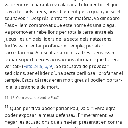
va prendre la paraula i va alabar a Fèlix per tot el que
havia fet pels jueus, possiblement per a guanyar-se el
seu favor.
Després, entrant en matèria, va dir sobre
b
Pau: «Hem comprovat que este home és una plaga.
Va promovent rebel·lions per tota la terra entre els
jueus i és un dels líders de la secta dels natzarens.
Inclús va intentar profanar el temple; per això
l’arrestàrem». A l’escoltar això, els altres jueus «van
donar suport a eixes acusacions afirmant que tot era
veritat» (
Fets 24:5, 6,
9
). Se l’acusava de provocar
sedicions, ser el líder d’una secta perillosa i profanar el
temple. Estos càrrecs eren molt greus i podien portar-
lo a la sentència de mort.
11, 12. Com es va defendre Pau?
11
Quan per fi va poder parlar Pau, va dir: «M’alegra
poder exposar la meua defensa». Primerament, va
negar les acusacions que s’havien presentat en contra