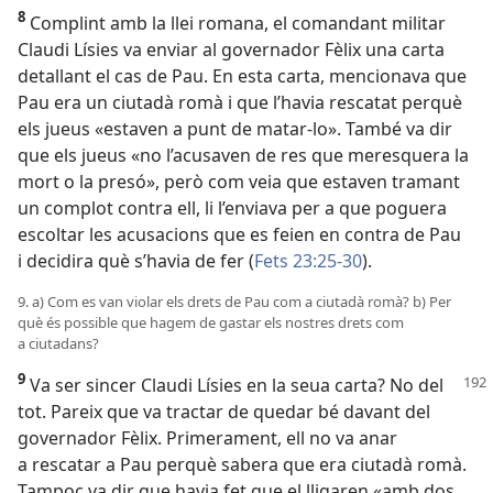
8
Complint amb la llei romana, el comandant militar
Claudi Lísies va enviar al governador Fèlix una carta
detallant el cas de Pau. En esta carta, mencionava que
Pau era un ciutadà romà i que l’havia rescatat perquè
els jueus «estaven a punt de matar-lo». També va dir
que els jueus «no l’acusaven de res que meresquera la
mort o la presó», però com veia que estaven tramant
un complot contra ell, li l’enviava per a que poguera
escoltar les acusacions que es feien en contra de Pau
i decidira què s’havia de fer (
Fets 23:25-30
).
9. a) Com es van violar els drets de Pau com a ciutadà romà? b) Per
què és possible que hagem de gastar els nostres drets com
a ciutadans?
9
Va ser sincer Claudi Lísies en la seua carta? No del
tot. Pareix que va tractar de quedar bé davant del
governador Fèlix. Primerament, ell no va anar
a rescatar a Pau perquè sabera que era ciutadà romà.
Tampoc va dir que havia fet que el lligaren «amb dos