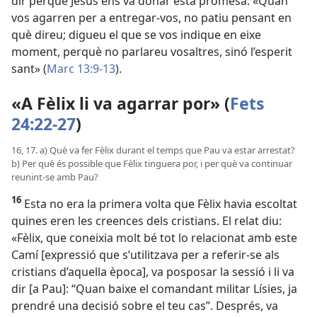
dir perquè Jesús ens va donar esta promesa: «Quan
vos agarren per a entregar-vos, no patiu pensant en
què direu; digueu el que se vos indique en eixe
moment, perquè no parlareu vosaltres, sinó l’esperit
sant» (
Marc 13:9-13
).
«A Fèlix li va agarrar por» (
Fets
24:22-27
)
16, 17. a) Què va fer Fèlix durant el temps que Pau va estar arrestat?
b) Per què és possible que Fèlix tinguera por, i per què va continuar
reunint-se amb Pau?
16
Esta no era la primera volta que Fèlix havia escoltat
quines eren les creences dels cristians. El relat diu:
«Fèlix, que coneixia molt bé tot lo relacionat amb este
Camí [expressió que s’utilitzava per a referir-se als
cristians d’aquella època], va posposar la sessió i li va
dir [a Pau]: “Quan baixe el comandant militar Lísies, ja
prendré una decisió sobre el teu cas”. Després, va