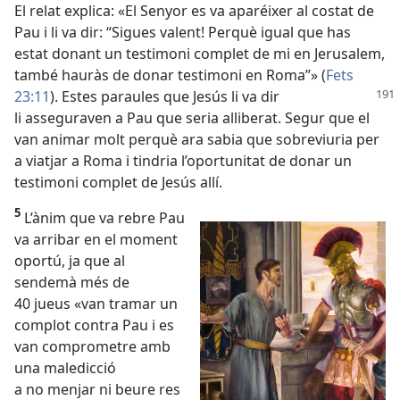
El relat explica: «El Senyor es va aparéixer al costat de
Pau i li va dir: “Sigues valent! Perquè igual que has
estat donant un testimoni complet de mi en Jerusalem,
també hauràs de donar testimoni en Roma”» (
Fets
23:11
). Estes paraules
que Jesús li va dir
li asseguraven a Pau que seria alliberat. Segur que el
van animar molt perquè ara sabia que sobreviuria per
a viatjar a Roma i tindria l’oportunitat de donar un
testimoni complet de Jesús allí.
5
L’ànim que va rebre Pau
va arribar en el moment
oportú, ja que al
sendemà més de
40 jueus «van tramar un
complot contra Pau i es
van comprometre amb
una maledicció
a no menjar ni beure res