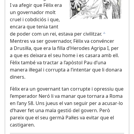
I va afegir que Fèlix era
un governador molt
cruel i cobdiciós i que,
encara que tenia tant
de poder com un rei, estava per civilitzar.
c
Mentres va ser governador, Fèlix va convéncer
a Drusil·la, que era la filla d’Herodes Agripa I, per
a que es deixara el seu home i es casara amb ell.
Fèlix també va tractar a l’apòstol Pau d’una
manera il·legal i corrupta a l’intentar que li donara
diners.
Fèlix era un governant tan corrupte i opressiu que
l’emperador Neró li va manar que tornara a Roma
en l’any 58. Uns jueus el van seguir per a acusar-lo
d’haver fet una mala gestió del govern. Però
pareix que el seu germà Pal·les va evitar que el
castigaren.