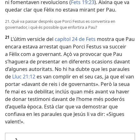
ni fomentaven revolucions (
Fets 19:23
). Aixina que va
quedar clar que Fèlix no estava mirant per Pau.
21. Què va passar després que Porci Festus es convertira en
governador, i què és possible que enfortira a Pau?
21
L’últim versicle del
capítol 24 de Fets
mostra que Pau
encara estava arrestat quan Porci Festus va succeir
a Fèlix com a governant. Açò va provocar que Pau
s’haguera de presentar en diferents ocasions davant
d’algunes autoritats. No hi ha dubte que les paraules
de
Lluc 21:12
es van complir en el seu cas, ja que el van
portar «davant de reis i de governants». Però la seua
fe mai es va debilitar, inclús quan més avant va haver
de donar testimoni davant de l’home més poderós
d’aquella època. Està clar que va demostrar que
confiava en les paraules que Jesús li va dir: «Sigues
valent!».