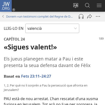
JW.ORG
Iniciar
sessió
Canviar
Busca
ME
(obri
l'idioma
a
Donem «un testimoni complet del Regne de Déu»
en
JW.ORG
una
LLIG-LO EN
finestra
nova)
CAPÍTOL 24
«Sigues valent!»
Els jueus planegen matar a Pau i este
presenta la seua defensa davant de Fèlix
Fets 23:11–24:27
Basat en
1, 2. Per què no li sorprén a Pau la persecució que afronta en
Jerusalem?
PAU està de nou arrestat. L’han rescatat d’una xusma
furiosa en Jerusalem. Tot açò no li ve per sorpresa, ja