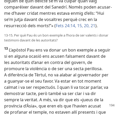
diguen de quin delicte se’m va culpar quan vaig
comparéixer davant del Sanedrí. Només poden acusar-
me d’haver cridat mentres estava enmig d’ells: “Hui
se’m jutja davant de vosaltres perquè crec en la
resurrecció dels morts!”» (
Fets 24:14, 15,
20, 21
).
13-15. Per què Pau és un bon exemple a l’hora de ser valents i donar
testimoni davant de les autoritats?
13
L’apòstol Pau ens va donar un bon exemple a seguir
si en alguna ocasió ens acusen falsament davant de
les autoritats d’anar en contra del govern, de
promoure la violència o de ser una secta perillosa.
A diferència de Tèrtul, no va alabar al governador per
a guanyar-se el seu favor. Va estar en tot moment
calmat i va ser respectuós. I quan li va tocar parlar, va
demostrar tacte, però també va ser clar i va dir
sempre la veritat. A més, va dir que els «jueus de la
província d’Àsia», que eren els
que l’havien acusat
de profanar el temple, no estaven allí presents i que