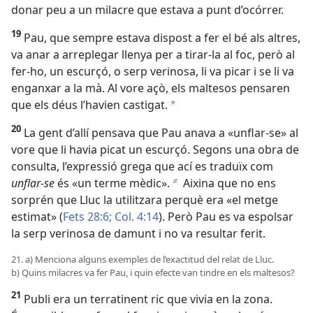
donar peu a un milacre que estava a punt d’ocórrer.
19
Pau, que sempre estava dispost a fer el bé als altres,
va anar a arreplegar llenya per a tirar-la al foc, però al
fer-ho, un escurçó, o serp verinosa, li va picar i se li va
enganxar a la mà. Al vore açò, els maltesos pensaren
que els déus l’havien castigat.
a
20
La gent d’allí pensava que Pau anava a «unflar-se» al
vore que li havia picat un escurçó. Segons una obra de
consulta, l’expressió grega que ací es traduïx com
unflar-se
és «un terme mèdic».
Aixina que no ens
b
sorprén que Lluc la utilitzara perquè era «el metge
estimat» (
Fets 28:6;
Col. 4:14
). Però Pau es va espolsar
la serp verinosa de damunt i no va resultar ferit.
21. a) Menciona alguns exemples de l’exactitud del relat de Lluc.
b) Quins milacres va fer Pau, i quin efecte van tindre en els maltesos?
21
Publi era un terratinent ric que vivia en la zona.