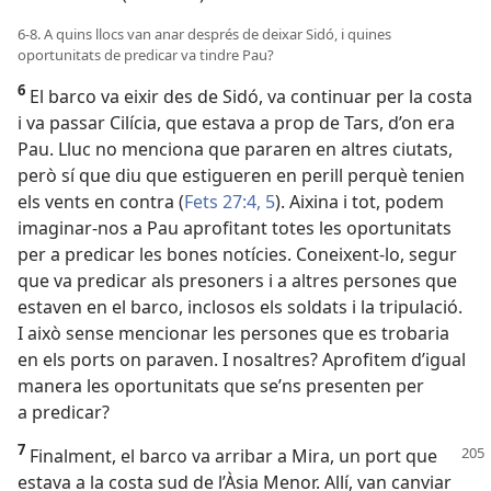
6-8. A quins llocs van anar després de deixar Sidó, i quines
oportunitats de predicar va tindre Pau?
6
El barco va eixir des de Sidó, va continuar per la costa
i va passar Cilícia, que estava a prop de Tars, d’on era
Pau. Lluc no menciona que pararen en altres ciutats,
però sí que diu que estigueren en perill perquè tenien
els vents en contra (
Fets 27:4, 5
). Aixina i tot, podem
imaginar-nos a Pau aprofitant totes les oportunitats
per a predicar les bones notícies. Coneixent-lo, segur
que va predicar als presoners i a altres persones que
estaven en el barco, inclosos els soldats i la tripulació.
I això sense mencionar les persones que es trobaria
en els ports on paraven. I nosaltres? Aprofitem d’igual
manera les oportunitats que se’ns presenten per
a predicar?
7
Finalment, el barco va arribar a Mira, un port que
estava a la costa sud de l’Àsia Menor. Allí, van canviar