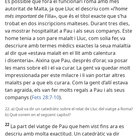
És possible que fora el funcionari romà amb més
autoritat de Malta, ja que Lluc el descriu com «
l’home
més important
de l’illa», que és el títol exacte que s’ha
trobat en dos inscripcions malteses. Durant tres dies,
va mostrar hospitalitat a Pau i als seus companys. Este
home tenia a son pare malalt i Lluc, com solia fer, va
descriure amb termes mèdics exactes la seua malaltia
al dir que «estava malalt en el llit amb calentura
i disenteria». Aixina que Pau, després d’orar, va posar
les mans sobre ell i el va curar. La gent va quedar molt
impressionada per este milacre i li van portar altres
malalts per a que els curara. Com la gent d’allí estava
tan agraïda, els van fer molts regals a Pau i als seus
companys (
Fets 28:7-10
).
22. a) Què va dir un catedràtic sobre el relat de Lluc del viatge a Roma?
b) Què vorem en el següent capítol?
22
La part del viatge de Pau que hem vist fins ara es
descriu amb molta exactitud. Un catedràtic va dir