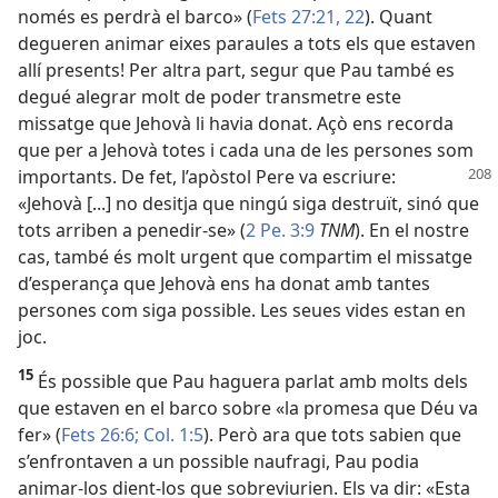
només es perdrà el barco» (
Fets 27:21, 22
). Quant
degueren animar eixes paraules a tots els que estaven
allí presents! Per altra part, segur que Pau també es
degué alegrar molt de poder transmetre este
missatge que Jehovà li havia donat. Açò ens recorda
que per a Jehovà totes i cada una de les persones som
importants. De fet, l’apòstol Pere
va escriure:
«Jehovà [...] no desitja que ningú siga destruït, sinó que
tots arriben a penedir-se» (
2 Pe. 3:9
TNM
). En el nostre
cas, també és molt urgent que compartim el missatge
d’esperança que Jehovà ens ha donat amb tantes
persones com siga possible. Les seues vides estan en
joc.
15
És possible que Pau haguera parlat amb molts dels
que estaven en el barco sobre «la promesa que Déu va
fer» (
Fets 26:6;
Col. 1:5
). Però ara que tots sabien que
s’enfrontaven a un possible naufragi, Pau podia
animar-los dient-los que sobreviurien. Els va dir: «Esta