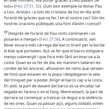
en eixe moment, «va donar gràcies a Déu davant de
tots» (
Fets 27:31,
35
). Quin bon exemple va donar Pau
a Lluc, Aristarc i a tots els cristians de hui en dia amb
l’oració de gràcies que va fer. I en el nostre cas? Són les
nostres oracions públiques una font d’ànim i consol?
17
Després de l’oració de Pau «tots s’animaren i es
posaren a menjar» (
Fets 27:36
). A continuació, van
llevar encara més càrrega del barco tirant per la borda
el blat que portaven. Açò va fer que el barco estiguera
menys submergit i que fora més fàcil arrimar-se a la
costa. Quan es va fer de dia, els mariners tallaren les
cordes de les àncores, afluixaren els rems que servien
de timó que estaven en la popa i desplegaren la vela
del trinquet per a poder dirigir el barco cap a la costa.
En això, la part de davant del barco es va encallar, tal
vegada en l’arena o en el fang. Mentrestant, la part de
darrere va començar a trencar-se degut a la violència
de les ones. Quan va passar açò, alguns soldats volien