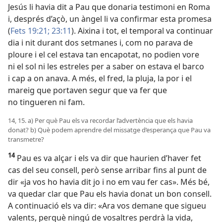
Jesús li havia dit a Pau que donaria testimoni en Roma
i, després d’açò, un àngel li va confirmar esta promesa
(
Fets 19:21;
23:11
). Aixina i tot, el temporal va continuar
dia i nit durant dos setmanes i, com no parava de
ploure i el cel estava tan encapotat, no podien vore
ni el sol ni les estreles per a saber on estava el barco
i cap a on anava. A més, el fred, la pluja, la por i el
mareig que portaven segur que va fer que
no tingueren ni fam.
14, 15. a) Per què Pau els va recordar l’advertència que els havia
donat? b) Què podem aprendre del missatge d’esperança que Pau va
transmetre?
14
Pau es va alçar i els va dir que haurien d’haver fet
cas del seu consell, però sense arribar fins al punt de
dir «ja vos ho havia dit jo i no em vau fer cas». Més bé,
va quedar clar que Pau els havia donat un bon consell.
A continuació els va dir: «Ara vos demane que sigueu
valents, perquè ningú de vosaltres perdrà la vida,