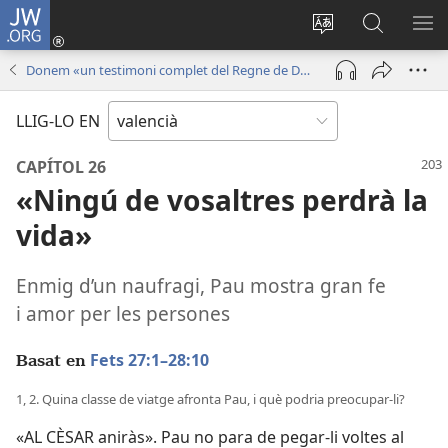
JW.ORG
Iniciar
sessió
Canviar
Busca
ME
(obri
l'idioma
a
Donem «un testimoni complet del Regne de Déu»
en
JW.ORG
una
LLIG-LO EN
finestra
nova)
CAPÍTOL 26
«Ningú de vosaltres perdrà la
vida»
Enmig d’un naufragi, Pau mostra gran fe
i amor per les persones
Fets 27:1–28:10
Basat en
1, 2. Quina classe de viatge afronta Pau, i què podria preocupar-li?
«AL CÈSAR aniràs». Pau no para de pegar-li voltes al