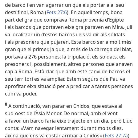
de barco i en van agarrar un que els portaria al seu
destí final, Roma (
Fets 27:6
). En aquell temps, bona
part del gra que comprava Roma provenia d’Egipte
i els barcos que portaven eixe gra paraven en Mira. Juli
va localitzar un d’estos barcos i els va dir als soldats
i als presoners que pujaren. Este barco seria molt més
gran que el primer, ja que, a més de la càrrega del blat,
portava a 276 persones: la tripulació, els soldats, els
presoners i, possiblement, altres persones que anaven
cap a Roma. Està clar que amb este canvi de barcos el
seu territori es va ampliar. Estem segurs que Pau va
aprofitar eixa situació per a predicar a tantes persones
com va poder.
8
A continuació, van parar en Cnidos, que estava al
sud-oest de l’Àsia Menor. De normal, amb el vent
a favor, un barco faria eixe trajecte en un dia, però Lluc
conta: «Vam navegar lentament durant molts dies,
aixina que ens va costar arribar a Cnidos» (
Fets 27:7a
).