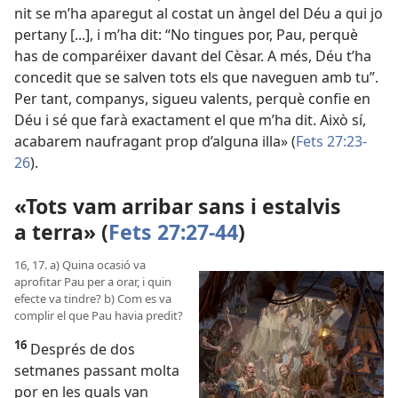
nit se m’ha aparegut al costat un àngel del Déu a qui jo
pertany [...], i m’ha dit: “No tingues por, Pau, perquè
has de comparéixer davant del Cèsar. A més, Déu t’ha
concedit que se salven tots els que naveguen amb tu”.
Per tant, companys, sigueu valents, perquè confie en
Déu i sé que farà exactament el que m’ha dit. Això sí,
acabarem naufragant prop d’alguna illa» (
Fets 27:23-
26
).
«Tots vam arribar sans i estalvis
a terra» (
Fets 27:27-44
)
16, 17. a) Quina ocasió va
aprofitar Pau per a orar, i quin
efecte va tindre? b) Com es va
complir el que Pau havia predit?
16
Després de dos
setmanes passant molta
por en les quals van