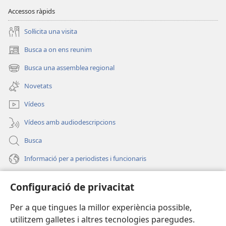
Accessos ràpids
Soŀlicita una visita
Busca a on ens reunim
(obri
en
Busca una assemblea regional
(obri
una
en
finestra
Novetats
una
nova)
finestra
Vídeos
nova)
Vídeos amb audiodescripcions
Busca
Informació per a periodistes i funcionaris
Ajuda
Configuració de privacitat
Donacions
Per a que tingues la millor experiència possible,
(obri
en
utilitzem galletes i altres tecnologies paregudes.
una