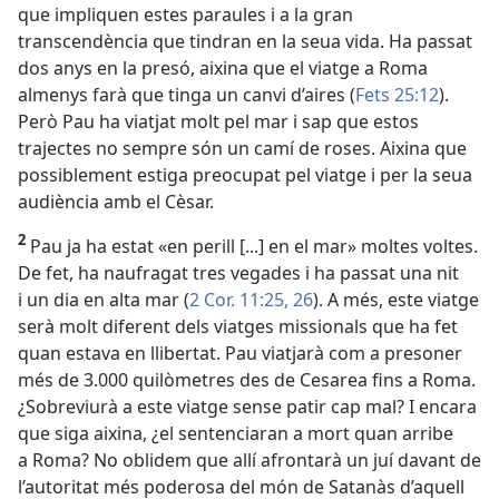
que impliquen estes paraules i a la gran
transcendència que tindran en la seua vida. Ha passat
dos anys en la presó, aixina que el viatge a Roma
almenys farà que tinga un canvi d’aires (
Fets 25:12
).
Però Pau ha viatjat molt pel mar i sap que estos
trajectes no sempre són un camí de roses. Aixina que
possiblement estiga preocupat pel viatge i per la seua
audiència amb el Cèsar.
2
Pau ja ha estat «en perill [...] en el mar» moltes voltes.
De fet, ha naufragat tres vegades i ha passat una nit
i un dia en alta mar (
2 Cor. 11:25, 26
). A més, este viatge
serà molt diferent dels viatges missionals que ha fet
quan estava en llibertat. Pau viatjarà com a presoner
més de 3.000 quilòmetres des de Cesarea fins a Roma.
¿Sobreviurà a este viatge sense patir cap mal? I encara
que siga aixina, ¿el sentenciaran a mort quan arribe
a Roma? No oblidem que allí afrontarà un juí davant de
l’autoritat més poderosa del món de Satanàs d’aquell