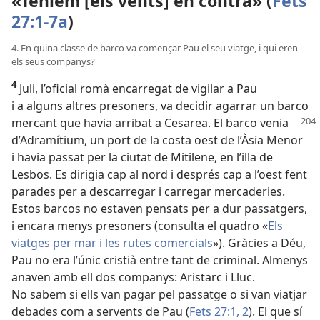
«Teníem [els vents] en contra» (
Fets
27:1-7a
)
4. En quina classe de barco va començar Pau el seu viatge, i qui eren
els seus companys?
4
Juli, l’oficial romà encarregat de vigilar a Pau
i a alguns altres presoners, va decidir agarrar un barco
mercant que havia arribat a Cesarea. El barco
venia
d’Adramítium, un port de la costa oest de l’Àsia Menor
i havia passat per la ciutat de Mitilene, en l’illa de
Lesbos. Es dirigia cap al nord i després cap a l’oest fent
parades per a descarregar i carregar mercaderies.
Estos barcos no estaven pensats per a dur passatgers,
i encara menys presoners (consulta el quadro «
Els
viatges per mar i les rutes comercials
»). Gràcies a Déu,
Pau no era l’únic cristià entre tant de criminal. Almenys
anaven amb ell dos companys: Aristarc i Lluc.
No sabem si ells van pagar pel passatge o si van viatjar
debades com a servents de Pau (
Fets 27:1, 2
). El que sí