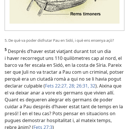
5. De què va poder disfrutar Pau en Sidó, i què ens ensenya açò?
5
Després d’haver estat viatjant durant tot un dia
i haver recorregut uns 110 quilòmetres cap al nord, el
barco va fer escala en Sidó, en la costa de Síria. Pareix
ser que Juli no va tractar a Pau com un criminal, potser
perquè era un ciutadà romà a qui no se li havia pogut
declarar culpable (
Fets 22:27, 28;
26:31, 32
). Aixina que
el va deixar anar a vore els germans que vivien allí.
Quant es degueren alegrar els germans de poder
cuidar a Pau després d’haver estat tant de temps en la
presó! I en el teu cas? Pots pensar en situacions on
pugues demostrar hospitalitat i, al mateix temps,
rebre ànim? (
Fets 27:3
)