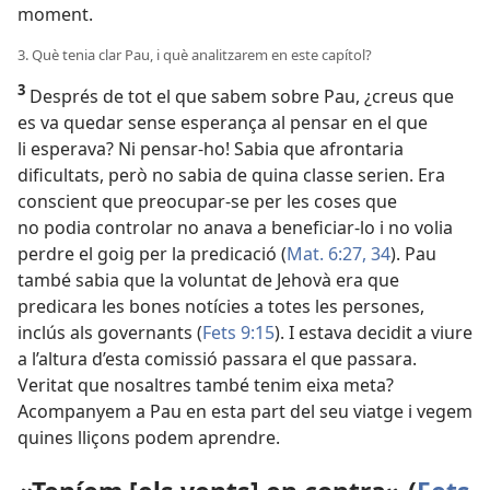
moment.
3. Què tenia clar Pau, i què analitzarem en este capítol?
3
Després de tot el que sabem sobre Pau, ¿creus que
es va quedar sense esperança al pensar en el que
li esperava? Ni pensar-ho! Sabia que afrontaria
dificultats, però no sabia de quina classe serien. Era
conscient que preocupar-se per les coses que
no podia controlar no anava a beneficiar-lo i no volia
perdre el goig per la predicació (
Mat. 6:27,
34
). Pau
també sabia que la voluntat de Jehovà era que
predicara les bones notícies a totes les persones,
inclús als governants (
Fets 9:15
). I estava decidit a viure
a l’altura d’esta comissió passara el que passara.
Veritat que nosaltres també tenim eixa meta?
Acompanyem a Pau en esta part del seu viatge i vegem
quines lliçons podem aprendre.