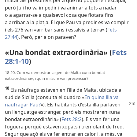
matar als presoners per a que no pogueren escapar,
però Juli ho va impedir i va animar a tots a nadar
o a agarrar-se a qualsevol cosa que flotara fins
a arribar a la platja. El que Pau va predir es va complir
i els 276 van «arribar sans i estalvis a terra» (
Fets
27:44
). Però, per a on paraven?
«Una bondat extraordinària» (
Fets
28:1-10
)
18-20. Com va demostrar la gent de Malta «una bondat
extraordinària», i quin milacre van presenciar?
18
Els nàufrags estaven en l’illa de Malta, ubicada al
sud de Sicília (consulta el quadro «
En quina illa va
naufragar Pau?
»). Els habitants d’esta
illa parlaven
un llenguatge estranger, però els mostraren «una
bondat extraordinària» (
Fets 28:2
). Els van fer una
foguera perquè estaven xopats i tremolant de fred.
Segur que açò els va fer entrar en calor i, a més, va