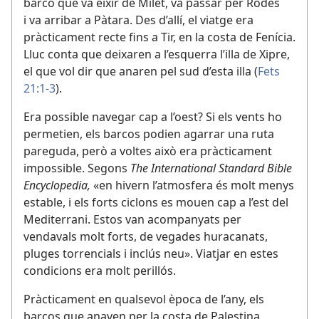
barco que va eixir de Milet, va passar per Rodes
i va arribar a Pàtara. Des d’allí, el viatge era
pràcticament recte fins a Tir, en la costa de Fenícia.
Lluc conta que deixaren a l’esquerra l’illa de Xipre,
el que vol dir que anaren pel sud d’esta illa (
Fets
21:1-3
).
Era possible navegar cap a l’oest? Si els vents ho
permetien, els barcos podien agarrar una ruta
pareguda, però a voltes això era pràcticament
impossible. Segons
The International Standard Bible
Encyclopedia,
«en hivern l’atmosfera és molt menys
estable, i els forts ciclons es mouen cap a l’est del
Mediterrani. Estos van acompanyats per
vendavals molt forts, de vegades huracanats,
pluges torrencials i inclús neu». Viatjar en estes
condicions era molt perillós.
Pràcticament en qualsevol època de l’any, els
barcos que anaven per la costa de Palestina