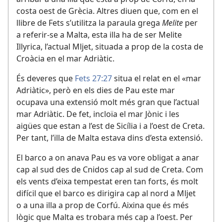
costa oest de Grècia. Altres diuen que, com en el
llibre de Fets s’utilitza la paraula grega
Melite
per
a referir-se a Malta, esta illa ha de ser Melite
Illyrica, l’actual Mljet, situada a prop de la costa de
Croàcia en el mar Adriàtic.
És deveres que
Fets 27:27
situa el relat en el «mar
Adriàtic», però en els dies de Pau este mar
ocupava una extensió molt més gran que l’actual
mar Adriàtic. De fet, incloïa el mar Jònic i les
aigües que estan a l’est de Sicília i a l’oest de Creta.
Per tant, l’illa de Malta estava dins d’esta extensió.
El barco a on anava Pau es va vore obligat a anar
cap al sud des de Cnidos cap al sud de Creta. Com
els vents d’eixa tempestat eren tan forts, és molt
difícil que el barco es dirigira cap al nord a Mljet
o a una illa a prop de Corfú. Aixina que és més
lògic que Malta es trobara més cap a l’oest. Per