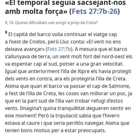
«El temporal seguia sacsejant-nos
amb molta força» (
Fets 27:7b-26
)
9, 10. Quines dificultats van sorgir a prop de Creta?
9
El capità del barco volia continuar el viatge cap
a l’oest de Cnidos, però Lluc conta: «El vent no ens
deixava avançar» (
Fets 27:7b
). A mesura que el barco
s’allunyava de terra, un vent molt fort del nord-oest els
va espentar cap al sud, potser a una gran velocitat.
Igual que anteriorment l’illa de Xipre els havia protegit
dels vents en contra, ara els protegiria l’illa de Creta.
Aixina que quan el barco va passar el cap de Salmone,
a l’est de l’illa de Creta, les coses van millorar un poc, ja
que en la part sud de l’illa van trobar refugi d’estos
vents. Imagina’t quina tranquil·litat degueren sentir en
eixe moment! Però la tripulació sabia que l’hivern
estava al caure i que seria perillós navegar. Aixina que
tenien bons motius per a estar preocupats.