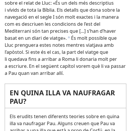
sobre el relat de Lluc: «És un dels més descriptius
i vívids de tota la Bíblia. Els detalls que dona sobre la
navegació en el segle I són molt exactes i la manera
com es descriuen les condicions de l’est del
Mediterrani són tan precises que [...] s’han d’haver
basat en un diari de viatge».
És molt possible que
c
Lluc prenguera estes notes mentres viatjava amb
l’apòstol. Si este és el cas, la part del viatge que
li quedava fins a arribar a Roma li donaria molt per
a escriure. En el següent capítol vorem què li va passar
a Pau quan van arribar allí.
EN QUINA ILLA VA NAUFRAGAR
PAU?
Els erudits tenen diferents teories sobre en quina
illa va naufragar Pau. Alguns creuen que Pau va
arribar a una illa que està a prop de Corfú, en la