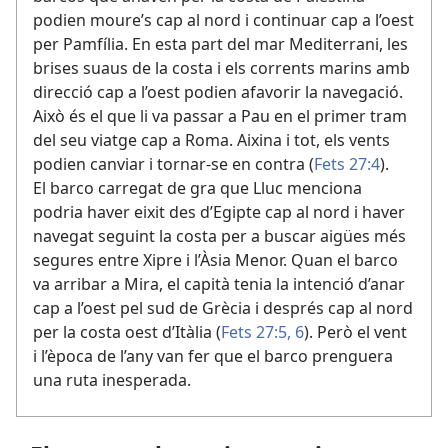
podien moure’s cap al nord i continuar cap a l’oest
per Pamfília. En esta part del mar Mediterrani, les
brises suaus de la costa i els corrents marins amb
direcció cap a l’oest podien afavorir la navegació.
Això és el que li va passar a Pau en el primer tram
del seu viatge cap a Roma. Aixina i tot, els vents
podien canviar i tornar-se en contra (
Fets 27:4
).
El barco carregat de gra que Lluc menciona
podria haver eixit des d’Egipte cap al nord i haver
navegat seguint la costa per a buscar aigües més
segures entre Xipre i l’Àsia Menor. Quan el barco
va arribar a Mira, el capità tenia la intenció d’anar
cap a l’oest pel sud de Grècia i després cap al nord
per la costa oest d’Itàlia (
Fets 27:5, 6
). Però el vent
i l’època de l’any van fer que el barco prenguera
una ruta inesperada.