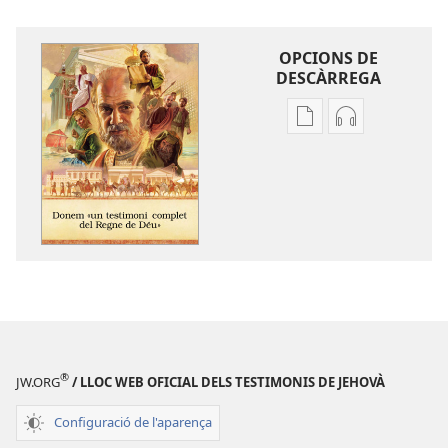
OPCIONS DE
DESCÀRREGA
Opcions
Opcions
de
de
baixada
descàrrega
de
d'àudio
la
Donem
publicació
«un
Donem
testimoni
«un
complet
testimoni
del
complet
Regne
del
de
®
JW.ORG
/ LLOC WEB OFICIAL DELS TESTIMONIS DE JEHOVÀ
Regne
Déu»
de
Configuració de l'aparença
Déu»