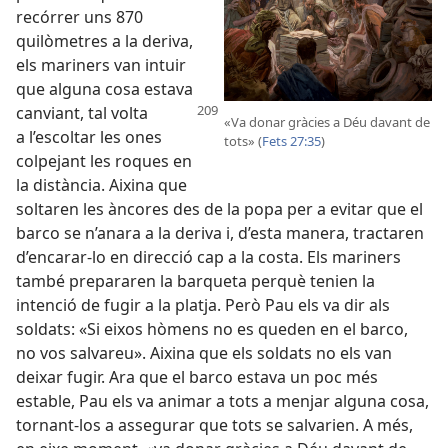
recórrer uns 870
quilòmetres a la deriva,
els mariners van intuir
que alguna cosa estava
canviant, tal volta
«Va donar gràcies a Déu davant de
a l’escoltar les ones
tots» (
Fets 27:35
)
colpejant les roques en
la distància. Aixina que
soltaren les àncores des de la popa per a evitar que el
barco se n’anara a la deriva i, d’esta manera, tractaren
d’encarar-lo en direcció cap a la costa. Els mariners
també prepararen la barqueta perquè tenien la
intenció de fugir a la platja. Però Pau els va dir als
soldats: «Si eixos hòmens no es queden en el barco,
no vos salvareu». Aixina que els soldats no els van
deixar fugir. Ara que el barco estava un poc més
estable, Pau els va animar a tots a menjar alguna cosa,
tornant-los a assegurar que tots se salvarien. A més,