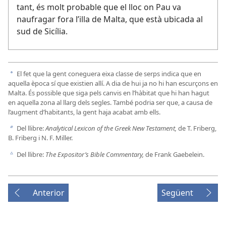
tant, és molt probable que el lloc on Pau va
naufragar fora l’illa de Malta, que està ubicada al
sud de Sicília.
El fet que la gent coneguera eixa classe de serps indica que en
a
aquella època sí que existien allí. A dia de hui ja no hi han escurçons en
Malta. És possible que siga pels canvis en l’hàbitat que hi han hagut
en aquella zona al llarg dels segles. També podria ser que, a causa de
l’augment d’habitants, la gent haja acabat amb ells.
Del llibre:
Analytical Lexicon of the Greek New Testament,
de T. Friberg,
b
B. Friberg i N. F. Miller.
Del llibre:
The Expositor’s Bible Commentary,
de Frank Gaebelein.
c
Anterior
Següent