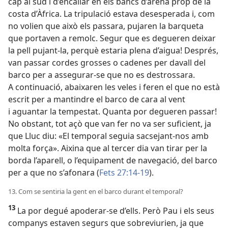
cap al sud i d’encallar en els bancs d’arena prop de la
costa d’Àfrica. La tripulació estava desesperada i, com
no volien que això els passara, pujaren la barqueta
que portaven a remolc. Segur que es degueren deixar
la pell pujant-la, perquè estaria plena d’aigua! Després,
van passar cordes grosses o cadenes per davall del
barco per a assegurar-se que no es destrossara.
A continuació, abaixaren les veles i feren el que no està
escrit per a mantindre el barco de cara al vent
i aguantar la tempestat. Quanta por degueren passar!
No obstant, tot açò que van fer no va ser suficient, ja
que Lluc diu: «El temporal seguia sacsejant-nos amb
molta força». Aixina que al tercer dia van tirar per la
borda l’aparell, o l’equipament de navegació, del barco
per a que no s’afonara (
Fets 27:14-19
).
13. Com se sentiria la gent en el barco durant el temporal?
13
La por degué apoderar-se d’ells. Però Pau i els seus
companys estaven segurs que sobreviurien, ja que