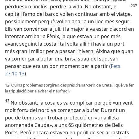
pèrdues» o, inclús,
perdre la vida. No obstant, el
capità i l’amo del barco volien continuar amb el viatge,
possiblement perquè volien anar a un lloc més segur.
Ells van convéncer a Juli, i la majoria va estar d’acord en
intentar arribar a Fènix, ja que estava un poc més
avant seguint la costa i tal volta allí hi havia un port
més gran i millor per a passar l’hivern. Aixina que quan
va començar a bufar una brisa suau del sud, van
pensar que era un bon moment per a partir (
Fets
27:10-13
).
12. Quins problemes sorgiren després d’anar-se’n de Creta, i què va fer
la tripulació per a evitar el naufragi?
12
No obstant, la cosa es va complicar perquè «un vent
molt fort» del nord va començar a bufar. Durant un
poc de temps van trobar protecció en «una illeta
anomenada Cauda», a uns 65 quilòmetres de Bells
Ports. Però encara estaven en perill de ser arrastrats