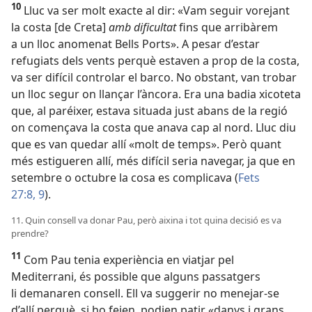
10
Lluc va ser molt exacte al dir: «Vam seguir vorejant
la costa [de Creta]
amb dificultat
fins que arribàrem
a un lloc anomenat Bells Ports». A pesar d’estar
refugiats dels vents perquè estaven a prop de la costa,
va ser difícil controlar el barco. No obstant, van trobar
un lloc segur on llançar l’àncora. Era una badia xicoteta
que, al paréixer, estava situada just abans de la regió
on començava la costa que anava cap al nord. Lluc diu
que es van quedar allí «molt de temps». Però quant
més estigueren allí, més difícil seria navegar, ja que en
setembre o octubre la cosa es complicava (
Fets
27:8, 9
).
11. Quin consell va donar Pau, però aixina i tot quina decisió es va
prendre?
11
Com Pau tenia experiència en viatjar pel
Mediterrani, és possible que alguns passatgers
li demanaren consell. Ell va suggerir no menejar-se
d’allí perquè, si ho feien, podien patir «danys i grans