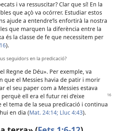
ecats i va ressuscitar? Clar que sí! En la
bles que açò va ocórrer. Estudiar estos
ns ajude a entendre’ls enfortirà la nostra
 les que marquen la diferència entre la
eixa és la classe de fe que necessitem per
:16
).
us seguidors en la predicació?
 el Regne de Déu». Per exemple, va
n que el Messies havia de patir i morir
licar el seu paper com a Messies estava
erquè ell era el futur rei d’eixe
 el tema de la seua predicació i continua
hui en dia (
Mat. 24:14;
Lluc 4:43
).
la terra» (
Fets 1:6-12
)