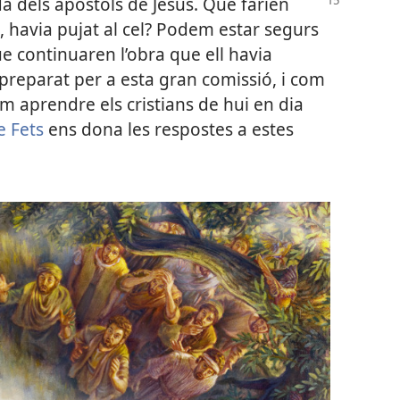
a dels apòstols de Jesús. Què farien
t, havia pujat al cel? Podem estar segurs
e continuaren l’obra que ell havia
preparat per a esta gran comissió, i com
m aprendre els cristians de hui en dia
e Fets
ens dona les respostes a estes