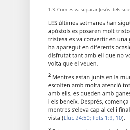
1-3. Com es va separar Jesús dels seu
LES últimes setmanes han sigut
apòstols es posaren molt tristo
tristesa es va convertir en una 
ha aparegut en diferents ocasi
disfrutat tant amb ell que no vo
volta que el veuen.
2
Mentres estan junts en la mun
escolten amb molta atenció tot
amb ells, es queden amb ganes
i els beneïx. Després, comença a
mentres s’eleva cap al cel i fin
vista (
Lluc 24:50;
Fets 1:9, 10
).
3