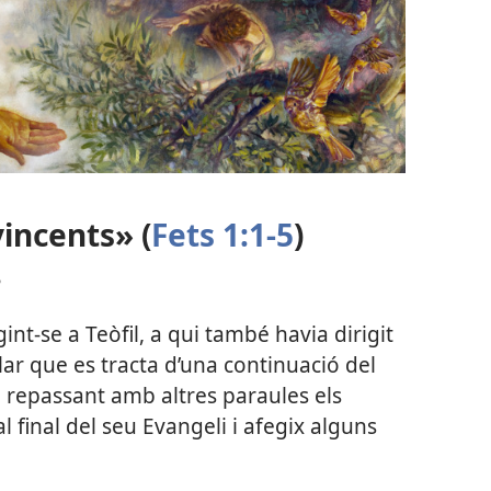
incents» (
Fets 1:1-5
)
?
int-se a Teòfil, a qui també havia dirigit
lar que es tracta d’una continuació del
a repassant amb altres paraules els
 final del seu Evangeli i afegix alguns