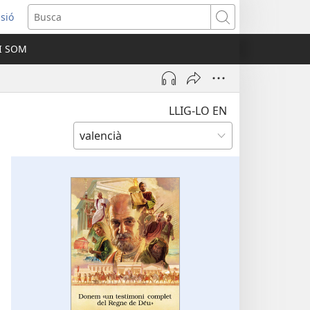
ssió
Busca
I SOM
ra
LLIG-LO EN