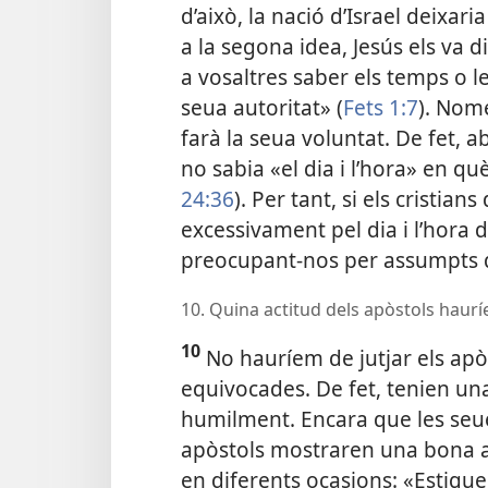
d’això, la nació d’Israel deixari
a la segona idea, Jesús els va
a vosaltres saber els temps o l
seua autoritat» (
Fets 1:7
). Nomé
farà la seua voluntat. De fet, ab
no sabia «el dia i l’hora» en què
24:36
). Per tant, si els cristi
excessivament pel dia i l’hora d
preocupant-nos per assumpts q
10. Quina actitud dels apòstols hauríe
10
No hauríem de jutjar els apòs
equivocades. De fet, tenien una
humilment. Encara que les seue
apòstols mostraren una bona act
en diferents ocasions: «Estigu