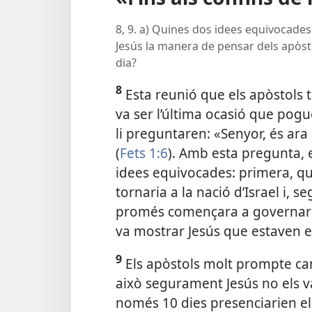
8, 9. a) Quines dos idees equivocades
Jesús la manera de pensar dels apòstol
dia?
8
Esta reunió que els apòstols 
va ser l’última ocasió que pogu
li preguntaren: «Senyor, és ara
(
Fets 1:6
). Amb esta pregunta, 
idees equivocades: primera, q
tornaria a la nació d’Israel i,
promés començara a governar 
va mostrar Jesús que estaven 
9
Els apòstols molt prompte ca
això segurament Jesús no els va
només 10 dies presenciarien el 