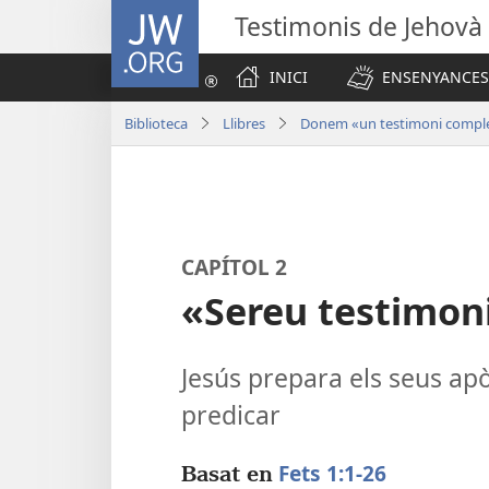
JW.ORG
Testimonis de Jehovà
INICI
ENSENYANCES
Biblioteca
Llibres
Donem «un testimoni comple
CAPÍTOL 2
«Sereu testimon
Jesús prepara els seus apòs
predicar
Fets 1:1-26
Basat en