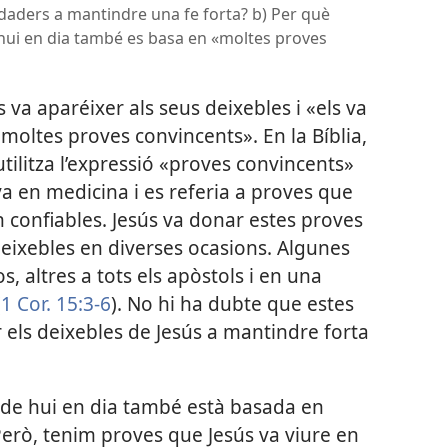
erdaders a mantindre una fe forta? b) Per què
 hui en dia també es basa en «moltes proves
 va aparéixer als seus deixebles i «els va
oltes proves convincents». En la Bíblia,
tilitza l’expressió «proves convincents»
ava en medicina i es referia a proves que
 confiables. Jesús va donar estes proves
deixebles en diverses ocasions. Algunes
s, altres a tots els apòstols i en una
(
1 Cor. 15:3-6
). No hi ha dubte que estes
els deixebles de Jesús a mantindre forta
s de hui en dia també està basada en
erò, tenim proves que Jesús va viure en