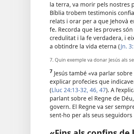
la terra, va morir pels nostres p
Bíblia trobem testimonis confia
relats i orar per a que Jehovà e
fe. Recorda que les proves són
credulitat i la fe verdadera, i 
a obtindre la vida eterna (
Jn. 3
7. Quin exemple va donar Jesús als se
7
Jesús també «va parlar sobre
explicar profecies que indicave
(
Lluc 24:13-32,
46, 47
). A l’exp
parlant
sobre el Regne de Déu, p
govern. El Regne va ser sempre
sent-ho per als seus seguidors 
«Fins als confins de 