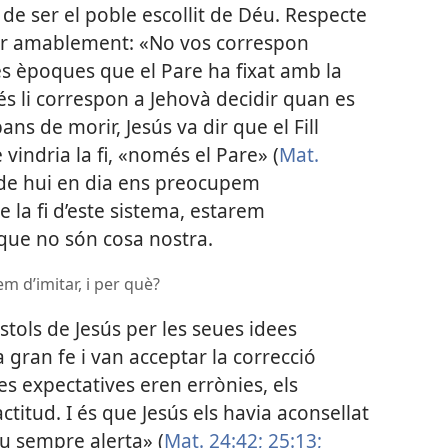
a de ser el poble escollit de Déu. Respecte
 dir amablement: «No vos correspon
es èpoques que el Pare ha fixat amb la
s li correspon a Jehovà decidir quan es
ans de morir, Jesús va dir que el Fill
 vindria la fi, «només el Pare» (
Mat.
ans de hui en dia ens preocupem
e la fi d’este sistema, estarem
ue no són cosa nostra.
m d’imitar, i per què?
tols de Jesús per les seues idees
 gran fe i van acceptar la correcció
s expectatives eren errònies, els
itud. I és que Jesús els havia aconsellat
eu sempre alerta» (
Mat. 24:42;
25:13;