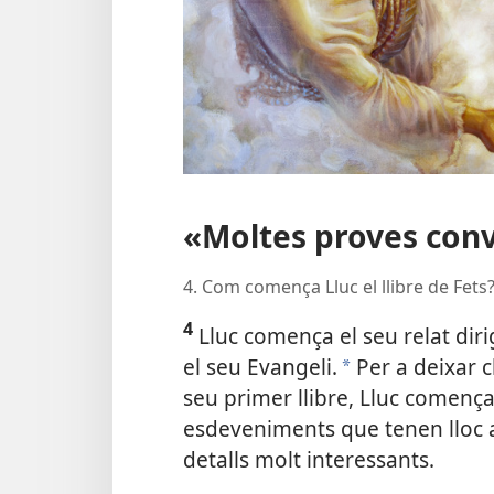
«Moltes proves conv
4. Com comença Lluc el llibre de Fets
4
Lluc comença el seu relat dirig
el seu Evangeli.
Per a deixar c
a
seu primer llibre, Lluc començ
esdeveniments que tenen lloc al
detalls molt interessants.