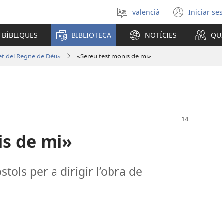
valencià
Iniciar se
Seleccionar
(obri
un
en
 BÍBLIQUES
BIBLIOTECA
NOTÍCIES
QU
idioma
una
finest
t del Regne de Déu»
«Sereu testimonis de mi»
nova)
is de mi»
tols per a dirigir l’obra de