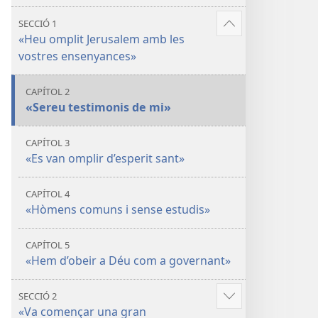
Déu»
SECCIÓ 1
Vore'n
«Heu omplit Jerusalem amb les
més
vostres ensenyances»
CAPÍTOL 2
«Sereu testimonis de mi»
CAPÍTOL 3
«Es van omplir d’esperit sant»
CAPÍTOL 4
«Hòmens comuns i sense estudis»
CAPÍTOL 5
«Hem d’obeir a Déu com a governant»
SECCIÓ 2
Vore'n
«Va començar una gran