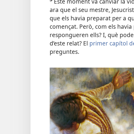
Este moment va canviar la vid
ara que el seu mestre, Jesucris
que els havia preparat per a qu
començat. Però, com els havia 
respongueren ells? I, què pode
d’este relat? El
primer capítol d
preguntes.