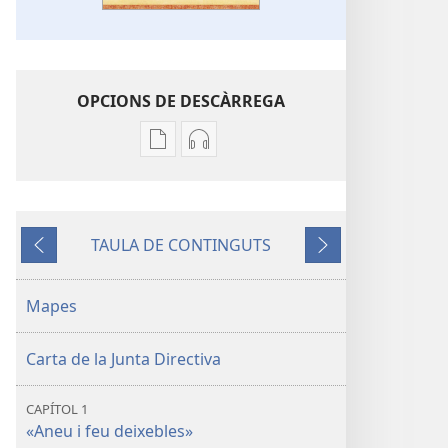
OPCIONS DE DESCÀRREGA
Opcions
Opcions
de
de
baixada
descàrrega
de
d'àudio
TAULA DE CONTINGUTS
la
Donem
Anterior
Següent
publicació
«un
Donem
testimoni
Mapes
«un
complet
testimoni
del
Carta de la Junta Directiva
complet
Regne
del
de
CAPÍTOL 1
Regne
Déu»
«Aneu i feu deixebles»
de