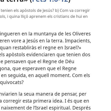
 tenien els apòstols de Jesús? b) Com va corregir
s, i quina lliçó aprenem els cristians de hui en
tingueren en la muntanya de les Oliveres
eren vore a Jesús en la terra. Impacients,
 quan restabliràs el regne en Israel?»
els apòstols evidenciaren que tenien dos
ue pensaven que el Regne de Déu
 segona, que esperaven que el Regne
en seguida, en aquell moment. Com els
equivocats?
nviarien la seua manera de pensar, per
 corregir esta primera idea. I és que en
naixement de l’Israel espiritual. Després