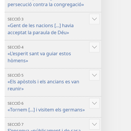
més
persecució contra la congregació»
SECCIÓ 3
Vore'n
«Gent de les nacions [...] havia
més
acceptat la paraula de Déu»
SECCIÓ 4
Vore'n
«L’esperit sant va guiar estos
més
hòmens»
SECCIÓ 5
Vore'n
«Els apòstols i els ancians es van
més
reunir»
SECCIÓ 6
Vore'n
«Tornem [...] i visitem els germans»
més
SECCIÓ 7
Vore'n
S’ensenya «públicament i de casa