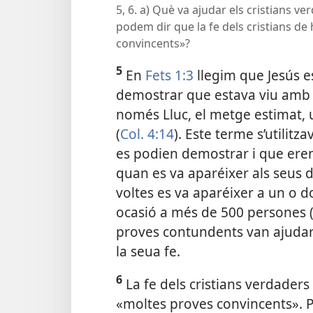
5, 6. a) Què va ajudar els cristians v
podem dir que la fe dels cristians de
convincents»?
5
En
Fets 1:3
llegim que Jesús es
demostrar que estava viu amb m
només Lluc, el metge estimat, u
(
Col. 4:14
). Este terme s’utilitz
es podien demostrar i que eren
quan es va aparéixer als seus 
voltes es va aparéixer a un o do
ocasió a més de 500 persones 
proves contundents van ajudar 
la seua fe.
6
La fe dels cristians verdader
«moltes proves convincents». P