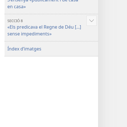
més
en casa»
SECCIÓ 8
Vore'n
«Els predicava el Regne de Déu [...]
més
sense impediments»
Índex d’imatges