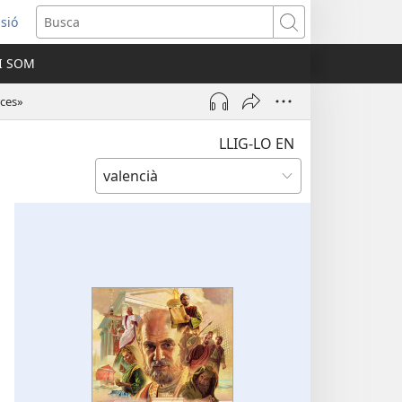
ssió
Busca
I SOM
ra
nces»
LLIG-LO EN