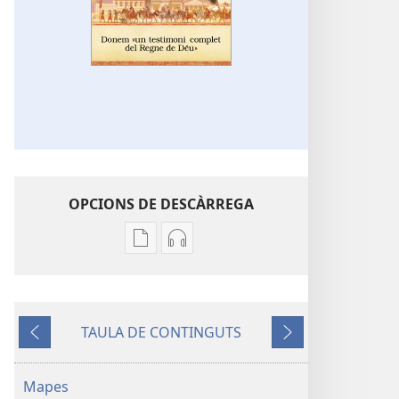
OPCIONS DE DESCÀRREGA
Opcions
Opcions
de
de
baixada
descàrrega
de
d'àudio
TAULA DE CONTINGUTS
la
Donem
Anterior
Següent
publicació
«un
Donem
testimoni
Mapes
«un
complet