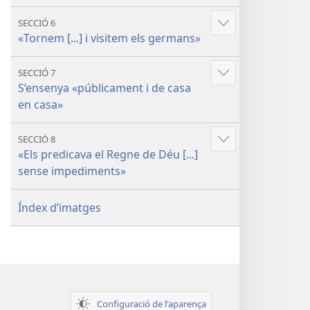
SECCIÓ 6
Vore'n
«Tornem [...] i visitem els germans»
més
SECCIÓ 7
Vore'n
S’ensenya «públicament i de casa
més
en casa»
SECCIÓ 8
Vore'n
«Els predicava el Regne de Déu [...]
més
sense impediments»
Índex d’imatges
Configuració de l'aparença