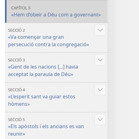
CAPÍTOL 5
«Hem d’obeir a Déu com a governant»
SECCIÓ 2
Vore'n
«Va començar una gran
més
persecució contra la congregació»
SECCIÓ 3
Vore'n
«Gent de les nacions [...] havia
més
acceptat la paraula de Déu»
SECCIÓ 4
Vore'n
«L’esperit sant va guiar estos
més
hòmens»
SECCIÓ 5
Vore'n
«Els apòstols i els ancians es van
més
reunir»