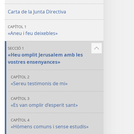
testimoni
del
Carta de la Junta Directiva
complet
Regne
del
de
CAPÍTOL 1
Regne
Déu»
«Aneu i feu deixebles»
de
Déu»
SECCIÓ 1
Vore'n
«Heu omplit Jerusalem amb les
més
vostres ensenyances»
CAPÍTOL 2
«Sereu testimonis de mi»
CAPÍTOL 3
«Es van omplir d’esperit sant»
CAPÍTOL 4
«Hòmens comuns i sense estudis»