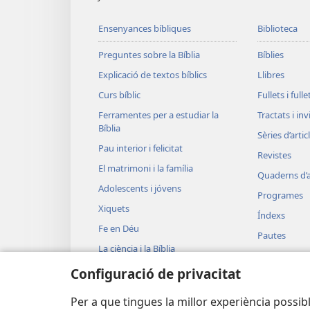
Ensenyances bíbliques
Biblioteca
Preguntes sobre la Bíblia
Bíblies
Explicació de textos bíblics
Llibres
Curs bíblic
Fullets i full
Ferramentes per a estudiar la
Tractats i in
Bíblia
Sèries d’artic
Pau interior i felicitat
Revistes
El matrimoni i la família
Quaderns d’a
Adolescents i jóvens
Programes
Xiquets
Índexs
Fe en Déu
Pautes
La ciència i la Bíblia
JW Broadcas
La història i la Bíblia
Configuració de privacitat
Vídeos
Música
Per a que tingues la millor experiència possibl