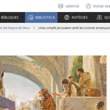
valencià
Iniciar se
Seleccionar
(obri
un
en
 BÍBLIQUES
BIBLIOTECA
NOTÍCIES
QU
idioma
una
finest
t del Regne de Déu»
«Heu omplit Jerusalem amb les vostres ensenya
nova)