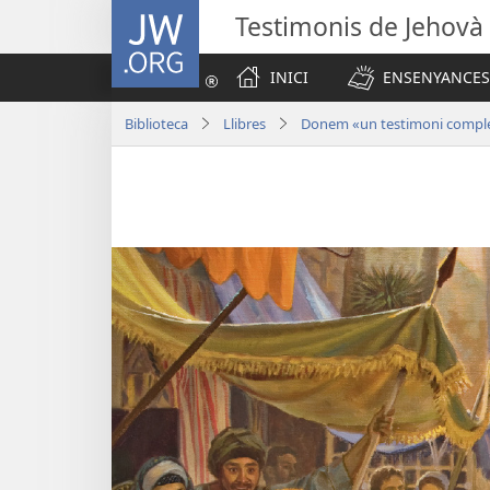
JW.ORG
Testimonis de Jehovà
INICI
ENSENYANCES
Biblioteca
Llibres
Donem «un testimoni comple