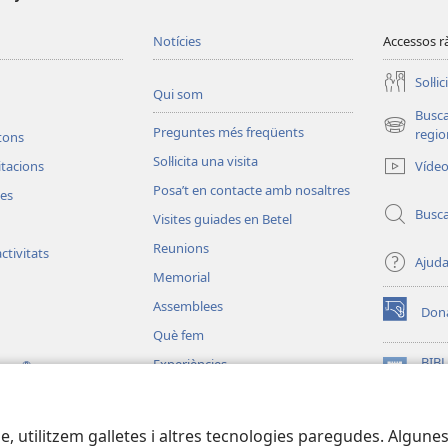
Notícies
Accessos r
Soŀlic
Qui som
Busc
Preguntes més freqüents
(obri
regio
etons
en
Soŀlicita una visita
Víde
vitacions
una
Posa’t en contacte amb nosaltres
finestra
les
nova)
Busc
Visites guiades en Betel
Reunions
ctivitats
Ajud
Memorial
Assemblees
Don
(obri
Què fem
en
una
BIBL
Experiències
®
ting
finestra
(obri
Wat
Per tota la terra
nova)
en
JW L
una
e, utilitzem galletes i altres tecnologies paregudes. Algunes
finestra