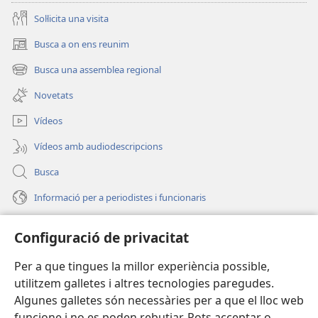
Soŀlicita una visita
Busca a on ens reunim
(obri
en
Busca una assemblea regional
(obri
una
en
finestra
Novetats
una
nova)
finestra
Vídeos
nova)
Vídeos amb audiodescripcions
Busca
Informació per a periodistes i funcionaris
Ajuda
Configuració de privacitat
Donacions
(obri
Per a que tingues la millor experiència possible,
en
utilitzem galletes i altres tecnologies paregudes.
una
BIBLIOTECA EN LÍNIA Watchtower™
Algunes galletes són necessàries per a que el lloc web
(obri
finestra
funcione i no es poden rebutjar. Pots acceptar o
en