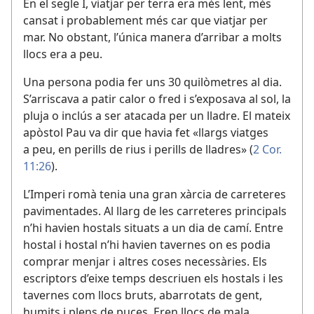
En el segle I, viatjar per terra era més lent, més
cansat i probablement més car que viatjar per
mar. No obstant, l’única manera d’arribar a molts
llocs era a peu.
Una persona podia fer uns 30 quilòmetres al dia.
S’arriscava a patir calor o fred i s’exposava al sol, la
pluja o inclús a ser atacada per un lladre. El mateix
apòstol Pau va dir que havia fet «llargs viatges
a peu, en perills de rius i perills de lladres» (
2 Cor.
11:26
).
L’Imperi romà tenia una gran xàrcia de carreteres
pavimentades. Al llarg de les carreteres principals
n’hi havien hostals situats a un dia de camí. Entre
hostal i hostal n’hi havien tavernes on es podia
comprar menjar i altres coses necessàries. Els
escriptors d’eixe temps descriuen els hostals i les
tavernes com llocs bruts, abarrotats de gent,
humits i plens de puces. Eren llocs de mala