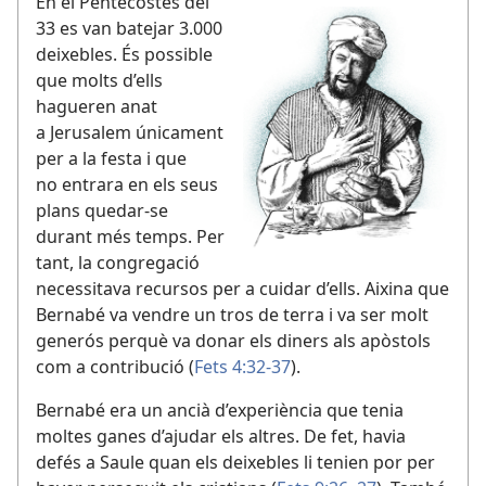
En el Pentecostés del
33 es van batejar 3.000
deixebles. És possible
que molts d’ells
hagueren anat
a Jerusalem únicament
per a la festa i que
no entrara en els seus
plans quedar-se
durant més temps. Per
tant, la congregació
necessitava recursos per a cuidar d’ells. Aixina que
Bernabé va vendre un tros de terra i va ser molt
generós perquè va donar els diners als apòstols
com a contribució (
Fets 4:32-37
).
Bernabé era un ancià d’experiència que tenia
moltes ganes d’ajudar els altres. De fet, havia
defés a Saule quan els deixebles li tenien por per