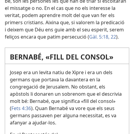
bé, són les persones les que han de triar si escoltaran
el missatge o no. En el cas que no els interesse la
veritat, podem aprendre molt del que van fer els
primers cristians. Aixina que, si valorem la predicació
i deixem que Déu ens guie amb el seu esperit, serem
feliços encara que patim persecució (
Gàl. 5:18,
22
).
BERNABÉ, «FILL DEL CONSOL»
Josep era un levita natiu de Xipre i era un dels
germans que portava la davantera en la
congregació de Jerusalem. No obstant, els
apòstols li donaren un sobrenom que el descrivia
molt bé: Bernabé, que significa «fill del consol»
(
Fets 4:36
). Quan Bernabé va vore que els seus
germans passaven per alguna necessitat, es va
afanyar a ajudar-los.