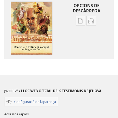
OPCIONS DE
DESCÀRREGA
Opcions
Opcions
de
de
baixada
descàrrega
de
d'àudio
la
Donem
publicació
«un
Donem
testimoni
«un
complet
testimoni
del
complet
Regne
del
de
®
JW.ORG
/ LLOC WEB OFICIAL DELS TESTIMONIS DE JEHOVÀ
Regne
Déu»
de
Configuració de l'aparença
Déu»
Accessos ràpids