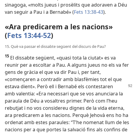
sinagoga, «molts jueus i prosèlits que adoraven a Déu
van seguir a Pau i a Bernabé» (
Fets 13:38-43
).
«Ara predicarem a les nacions»
(
Fets 13:44-52
)
15. Què va passar el dissabte següent del discurs de Pau?
15
El dissabte següent, «quasi tota la ciutat» es va
reunir per a escoltar a Pau. A alguns jueus no els va fer
gens de gràcia el que va dir Pau i, per tant,
«començaren a contradir amb blasfèmies tot el que
estava
dient». Però ell i Bernabé els contestaren
amb valentia: «Era necessari que se vos anunciara la
paraula de Déu a vosaltres primer. Però com l’heu
rebutjat i no vos considereu dignes de la vida eterna,
ara predicarem a les nacions. Perquè Jehovà ens ho ha
ordenat amb estes paraules: “T’he nomenat llum de les
nacions per a que portes la salvació fins als confins de