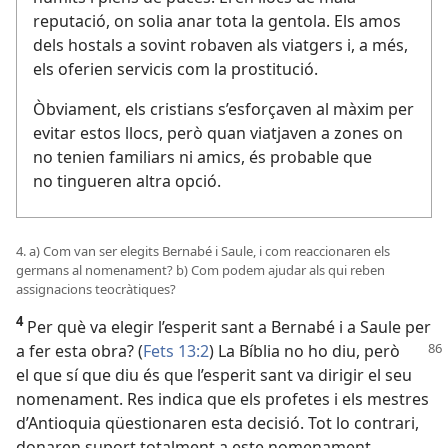
reputació, on solia anar tota la gentola. Els amos
dels hostals a sovint robaven als viatgers i, a més,
els oferien servicis com la prostitució.
Òbviament, els cristians s’esforçaven al màxim per
evitar estos llocs, però quan viatjaven a zones on
no tenien familiars ni amics, és probable que
no tingueren altra opció.
4. a) Com van ser elegits Bernabé i Saule, i com reaccionaren els
germans al nomenament? b) Com podem ajudar als qui reben
assignacions teocràtiques?
4
Per què va elegir l’esperit sant a Bernabé i a Saule per
a fer esta
obra? (
Fets 13:2
) La Bíblia no ho diu, però
el que sí que diu és que l’esperit sant va dirigir el seu
nomenament. Res indica que els profetes i els mestres
d’Antioquia qüestionaren esta decisió. Tot lo contrari,
donaren suport totalment a este nomenament.