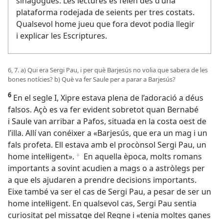
sinagogues. Les lectures es feien des d’una
plataforma rodejada de seients per tres costats.
Qualsevol home jueu que fora devot podia llegir
i explicar les Escriptures.
6, 7. a) Qui era Sergi Pau, i per què Barjesús no volia que sabera de les
bones notícies? b) Què va fer Saule per a parar a Barjesús?
6
En el segle I, Xipre estava plena de l’adoració a déus
falsos. Açò es va fer evident sobretot quan Bernabé
i Saule van arribar a Pafos, situada en la costa oest de
l’illa. Allí van conéixer a «Barjesús, que era un mag i un
fals profeta. Ell estava amb el procònsol Sergi Pau, un
home intel·ligent».
En aquella època, molts romans
f
importants a sovint acudien a mags o a astròlegs per
a que els ajudaren a prendre decisions importants.
Eixe també va ser el cas de Sergi Pau, a pesar de ser un
home intel·ligent. En qualsevol cas, Sergi Pau sentia
curiositat pel missatge del Regne i «tenia moltes ganes