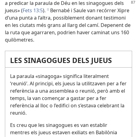
a predicar la paraula de Déu en les sinagogues
dels
jueus» (
Fets 13:5
).
Bernabé i Saule van recórrer Xipre
e
d’una punta a l’altra, possiblement donant testimoni
en les ciutats més grans al llarg del camí. Depenent de
la ruta que agarraren, podrien haver caminat uns 160
quilòmetres.
LES SINAGOGUES DELS JUEUS
La paraula «sinagoga» significa literalment
‘reunió’. Al principi, els jueus la utilitzaven per a fer
referència a una assemblea o reunió, però amb el
temps, la van començar a gastar per a fer
referència al lloc o l’edifici on s’estava celebrant la
reunió.
Es creu que les sinagogues es van establir
mentres els jueus estaven exiliats en Babilònia