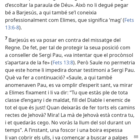
d’escoltar la paraula de Déu». Això no li degué pegar
bé a Barjesús, a qui també se’l coneixia
professionalment com Elimes, que significa ‘mag’ (
Fets
13:6-8
).
7
Barjesús es va posar en contra del missatge del
Regne. De fet, per tal de protegir la seua posició com
a conseller de Sergi Pau, «va intentar que el procònsol
s’apartara de la fe» (
Fets 13:8
). Però Saule no permetria
que este home li impedira donar testimoni a Sergi Pau.
Què va fer a continuació? «Saule, a qui també
anomenaven Pau, es va omplir d’esperit sant, va mirar
a Elimes fixament i li va dir: “Tu que estàs ple de tota
classe d’engany i de maldat, fill del Diable i enemic de
tot el que és just! Quan deixaràs de fer torts els camins
rectes de Jehovà? Mira! La mà de Jehovà està contra tu,
i et quedaràs cego. No voràs la llum del sol durant un
temps”. A l’instant, una foscor i una boira espessa
li van cobrir els ulls, i va
començar a buscar a palpes