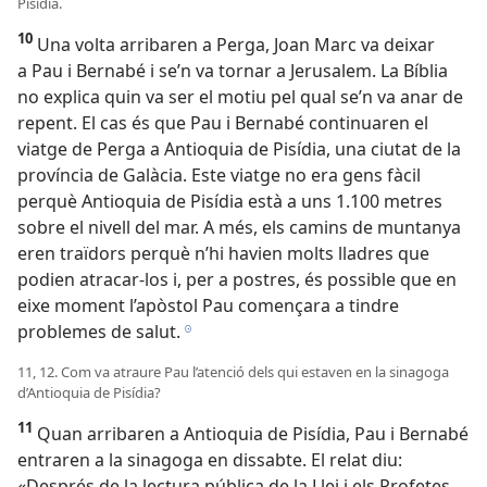
Pisídia.
10
Una volta arribaren a Perga, Joan Marc va deixar
a Pau i Bernabé i se’n va tornar a Jerusalem. La Bíblia
no explica quin va ser el motiu pel qual se’n va anar de
repent. El cas és que Pau i Bernabé continuaren el
viatge de Perga a Antioquia de Pisídia, una ciutat de la
província de Galàcia. Este viatge no era gens fàcil
perquè Antioquia de Pisídia està a uns 1.100 metres
sobre el nivell del mar. A més, els camins de muntanya
eren traïdors perquè n’hi havien molts lladres que
podien atracar-los i, per a postres, és possible que en
eixe moment l’apòstol Pau començara a tindre
problemes de salut.
h
11, 12. Com va atraure Pau l’atenció dels qui estaven en la sinagoga
d’Antioquia de Pisídia?
11
Quan arribaren a Antioquia de Pisídia, Pau i Bernabé
entraren a la sinagoga en dissabte. El relat diu:
«Després de la lectura pública de la Llei i els Profetes,