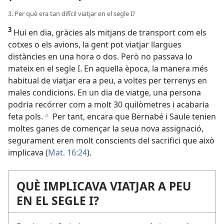
3. Per què era tan difícil viatjar en el segle I?
3
Hui en dia, gràcies als mitjans de transport com els
cotxes o els avions, la gent pot viatjar llargues
distàncies en una hora o dos. Però no passava lo
mateix en el segle I. En aquella època, la manera més
habitual de viatjar era a peu, a voltes per terrenys en
males condicions. En un dia de viatge, una persona
podria recórrer com a molt 30 quilòmetres i acabaria
feta pols.
Per tant, encara que Bernabé i Saule tenien
c
moltes ganes de començar la seua nova assignació,
segurament eren molt conscients del sacrifici que això
implicava (
Mat. 16:24
).
QUÈ IMPLICAVA VIATJAR A PEU
EN EL SEGLE I?