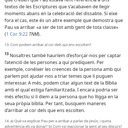
textos de les Escriptures que s’acabaven de llegir
moments abans en la celebració del dissabte. Si eixe
fora el cas, este és un altre exemple que demostra que
Pau va arribar «a ser de tot amb gent de tota classe»
(
1 Cor. 9:22
TNM
).
13. Com podem arribar al cor dels qui ens escolten?
13
Nosaltres també hauríem d’esforçar-nos per captar
l’atenció de les persones a qui prediquem. Per
exemple, conéixer les creences de la persona amb qui
parlem pot ajudar-nos a triar temes que li puguen
interessar. A més, podem citar algun text de la Bíblia
amb el qual estiga familiaritzada. I encara podria ser
més efectiu si li diem a la persona que ho lligga en la
seua pròpia bíblia. Per tant, busquem maneres
d’arribar al cor dels que ens escolten.
14. a) Què va explicar Pau per a arribar a parlar de Jesús, i quina
advertència els va donar? b) Com va reaccionar la gent al seu discurs?