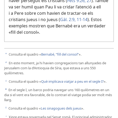
haver perseguit els cristians (
Fets 9:26, 27
). També
va ser humil quan Pau li va cridar l’atenció a ell
i a Pere sobre com havien de tractar-se els
cristians jueus i no jueus (
Gàl. 2:9,
11-14
). Estos
exemples mostren que Bernabé era un verdader
«fill del consol».
Consulta el quadro «
Bernabé, “fill del consol”
».
a
En este moment, ja hi havien congregacions tan allunyades de
b
Jerusalem com la d’Antioquia de Síria, que estava a uns 550
quilòmetres.
Consulta el quadro «
Què implicava viatjar a peu en el segle I?
».
c
En el segle I, un barco podria navegar uns 160 quilòmetres en un
d
dia si el vent era favorable, de lo contrari el viatge podia ser molt més
llarg.
Consulta el quadro «
Les sinagogues dels jueus
».
e
Xipre estava governada pel Senat romà. El principal administrador
f