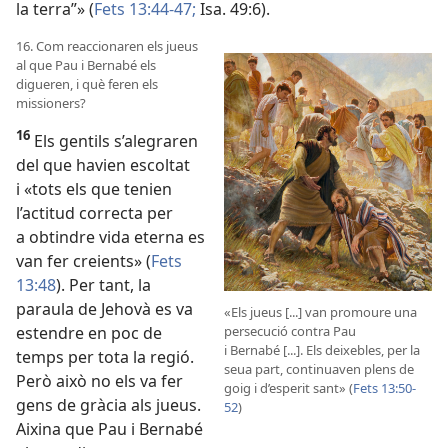
la terra”» (
Fets 13:44-47;
Isa. 49:6
).
16. Com reaccionaren els jueus
al que Pau i Bernabé els
digueren, i què feren els
missioners?
16
Els gentils s’alegraren
del que havien escoltat
i «tots els que tenien
l’actitud correcta per
a obtindre vida eterna es
van fer creients» (
Fets
13:48
). Per tant, la
paraula de Jehovà es va
«Els jueus [...] van promoure una
persecució contra Pau
estendre en poc de
i Bernabé [...]. Els deixebles, per la
temps per tota la regió.
seua part, continuaven plens de
Però això no els va fer
goig i d’esperit sant» (
Fets 13:50-
gens de gràcia als jueus.
52
)
Aixina que Pau i Bernabé