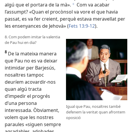
algú que el portara de la mà».
Com va acabar
g
l’assumpt? «Quan el procònsol va vore el que havia
passat, es va fer creient, perquè estava meravellat per
les ensenyances de Jehovà» (
Fets 13:9-12
).
8. Com podem imitar la valentia
de Pau hui en dia?
8
De la mateixa manera
que Pau no es va deixar
intimidar per Barjesús,
nosaltres tampoc
deuríem acovardir-nos
quan algú tracta
d’impedir el progrés
d’una persona
Igual que Pau, nosaltres també
interessada. Òbviament,
defenem la veritat quan afrontem
volem que les nostres
oposició
paraules «siguen sempre
agradables, adobades