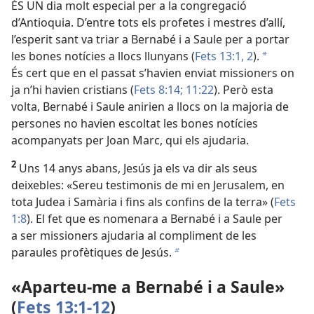
ÉS UN dia molt especial per a la congregació
d’Antioquia. D’entre tots els profetes i mestres d’allí,
l’esperit sant va triar a Bernabé i a Saule per a portar
les bones notícies a llocs llunyans (
Fets 13:1, 2
).
a
És cert que en el passat s’havien enviat missioners on
ja n’hi havien cristians (
Fets 8:14;
11:22
). Però esta
volta, Bernabé i Saule anirien a llocs on la majoria de
persones no havien escoltat les bones notícies
acompanyats per Joan Marc, qui els ajudaria.
2
Uns 14 anys abans, Jesús ja els va dir als seus
deixebles: «Sereu testimonis de mi en Jerusalem, en
tota Judea i Samària i fins als confins de la terra» (
Fets
1:8
). El fet que es nomenara a Bernabé i a Saule per
a ser missioners ajudaria al compliment de les
paraules profètiques de Jesús.
b
«Aparteu-me a Bernabé i a Saule»
(
Fets 13:1-12
)