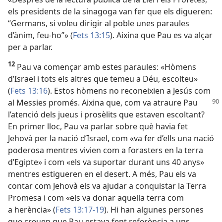
els presidents de la sinagoga van fer que els digueren:
“Germans, si voleu dirigir al poble unes paraules
d’ànim, feu-ho”» (
Fets 13:15
). Aixina que Pau es va alçar
per a parlar.
12
Pau va començar amb estes paraules: «Hòmens
d’Israel i tots els altres que temeu a Déu, escolteu»
(
Fets 13:16
). Estos hòmens no reconeixien a Jesús com
al Messies promés. Aixina que, com va
atraure Pau
l’atenció dels jueus i prosèlits que estaven escoltant?
En primer lloc, Pau va parlar sobre què havia fet
Jehovà per la nació d’Israel, com «va fer d’ells una nació
poderosa mentres vivien com a forasters en la terra
d’Egipte» i com «els va suportar durant uns 40 anys»
mentres estigueren en el desert. A més, Pau els va
contar com Jehovà els va ajudar a conquistar la Terra
Promesa i com «els va donar aquella terra com
a herència» (
Fets 13:17-19
). Hi han algunes persones
que creuen que Pau estava fent referència a uns