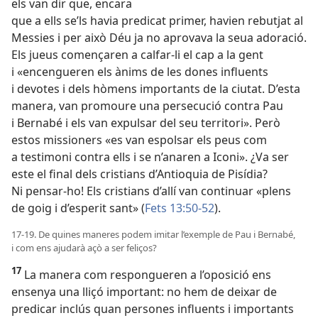
els van dir que, encara
que a ells se’ls havia predicat primer, havien rebutjat al
Messies i per això Déu ja no aprovava la seua adoració.
Els jueus començaren a calfar-li el cap a la gent
i «encengueren els ànims de les dones influents
i devotes i dels hòmens importants de la ciutat. D’esta
manera, van promoure una persecució contra Pau
i Bernabé i els van expulsar del seu territori». Però
estos missioners «es van espolsar els peus com
a testimoni contra ells i se n’anaren a Iconi». ¿Va ser
este el final dels cristians d’Antioquia de Pisídia?
Ni pensar-ho! Els cristians d’allí van continuar «plens
de goig i d’esperit sant» (
Fets 13:50-52
).
17-19. De quines maneres podem imitar l’exemple de Pau i Bernabé,
i com ens ajudarà açò a ser feliços?
17
La manera com respongueren a l’oposició ens
ensenya una lliçó important: no hem de deixar de
predicar inclús quan persones influents i importants