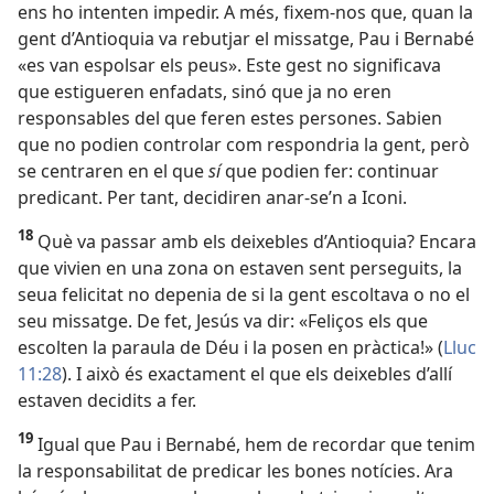
ens ho intenten impedir. A més, fixem-nos que, quan la
gent d’Antioquia va rebutjar el missatge, Pau i Bernabé
«es van espolsar els peus». Este gest no significava
que estigueren enfadats, sinó que ja no eren
responsables del que feren estes persones. Sabien
que no podien controlar com respondria la gent, però
se centraren en el que
sí
que podien fer: continuar
predicant. Per tant, decidiren anar-se’n a Iconi.
18
Què va passar amb els deixebles d’Antioquia? Encara
que vivien en una zona on estaven sent perseguits, la
seua felicitat no depenia de si la gent escoltava o no el
seu missatge. De fet, Jesús va dir: «Feliços els que
escolten la paraula de Déu i la posen en pràctica!» (
Lluc
11:28
). I això és exactament el que els deixebles d’allí
estaven decidits a fer.
19
Igual que Pau i Bernabé, hem de recordar que tenim
la responsabilitat de predicar les bones notícies. Ara