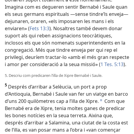
Imagina com es degueren sentir Bernabé i Saule quan
els seus germans espirituals —sense tindre’ls enveja—
dejunaren, oraren, «els imposaren les mans i els
enviaren» (
Fets 13:3
). Nosaltres també devem donar
suport als qui reben assignacions teocràtiques,
inclosos els que són nomenats superintendents en la
congregació. Més que tindre enveja per qui rep el
privilegi, deuríem tractar-lo «amb el més gran respecte
i amor per consideració a la seua missió» (
1 Tes. 5:13
).
5. Descriu com predicaren l’illa de Xipre Bernabé i Saule.
5
Després d’arribar a Selèucia, un port a prop
d’Antioquia, Bernabé i Saule van fer un viatge en barco
d’uns 200 quilòmetres cap a l’illa de Xipre.
Com que
d
Bernabé era de Xipre, tenia moltes ganes de predicar
les bones notícies en la seua terreta. Aixina que,
després d’arribar a Salamina, una ciutat de la costa est
de l’illa, es van posar mans a l’obra i «van començar