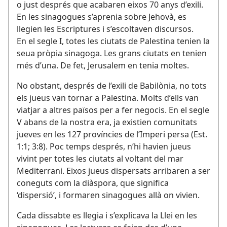
o just després que acabaren eixos 70 anys d’exili.
En les sinagogues s’aprenia sobre Jehovà, es
llegien les Escriptures i s’escoltaven discursos.
En el segle I, totes les ciutats de Palestina tenien la
seua pròpia sinagoga. Les grans ciutats en tenien
més d’una. De fet, Jerusalem en tenia moltes.
No obstant, després de l’exili de Babilònia, no tots
els jueus van tornar a Palestina. Molts d’ells van
viatjar a altres països per a fer negocis. En el segle
V abans de la nostra era, ja existien comunitats
jueves en les 127 províncies de l’Imperi persa (
Est.
1:1;
3:8
). Poc temps després, n’hi havien jueus
vivint per totes les ciutats al voltant del mar
Mediterrani. Eixos jueus dispersats arribaren a ser
coneguts com la diàspora, que significa
‘dispersió’, i formaren sinagogues allà on vivien.
Cada dissabte es llegia i s’explicava la Llei en les