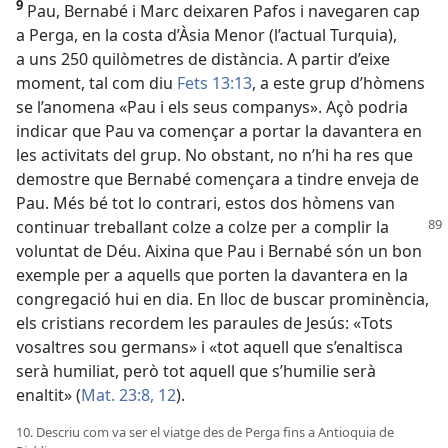
9
Pau, Bernabé i Marc deixaren Pafos i navegaren cap
a Perga, en la costa d’Àsia Menor (l’actual Turquia),
a uns 250 quilòmetres de distància. A partir d’eixe
moment, tal com diu
Fets 13:13
, a este grup d’hòmens
se l’anomena «Pau i els seus companys». Açò podria
indicar que Pau va començar a portar la davantera en
les activitats del grup. No obstant, no n’hi ha res que
demostre que Bernabé començara a tindre enveja de
Pau. Més bé tot lo contrari, estos dos hòmens van
continuar
treballant colze a colze per a complir la
voluntat de Déu. Aixina que Pau i Bernabé són un bon
exemple per a aquells que porten la davantera en la
congregació hui en dia. En lloc de buscar prominència,
els cristians recordem les paraules de Jesús: «Tots
vosaltres sou germans» i «tot aquell que s’enaltisca
serà humiliat, però tot aquell que s’humilie serà
enaltit» (
Mat. 23:8,
12
).
10. Descriu com va ser el viatge des de Perga fins a Antioquia de