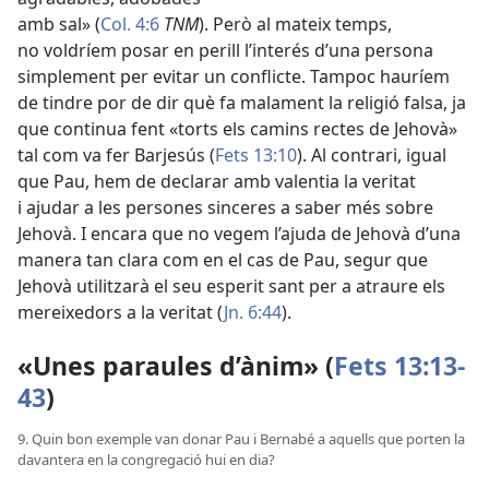
amb sal» (
Col. 4:6
TNM
). Però al mateix temps,
no voldríem posar en perill l’interés d’una persona
simplement per evitar un conflicte. Tampoc hauríem
de tindre por de dir què fa malament la religió falsa, ja
que continua fent «torts els camins rectes de Jehovà»
tal com va fer Barjesús (
Fets 13:10
). Al contrari, igual
que Pau, hem de declarar amb valentia la veritat
i ajudar a les persones sinceres a saber més sobre
Jehovà. I encara que no vegem l’ajuda de Jehovà d’una
manera tan clara com en el cas de Pau, segur que
Jehovà utilitzarà el seu esperit sant per a atraure els
mereixedors a la veritat (
Jn. 6:44
).
«Unes paraules d’ànim» (
Fets 13:13-
43
)
9. Quin bon exemple van donar Pau i Bernabé a aquells que porten la
davantera en la congregació hui en dia?