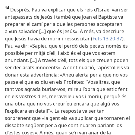
14
Després, Pau va explicar que els reis d’Israel van ser
antepassats de Jesús i també que Joan el Baptiste va
preparar el camí per a que les persones acceptaren
a «un salvador [...] que és Jesús». A més, va descriure
que Jesús havia de morir i ressuscitar (
Fets 13:20-37
).
Pau va dir: «Sapieu que el perdó dels pecats només és
possible per mitjà d’ell, i això és el que vos estem
anunciant. [...] A través d’ell, tots els que creuen poden
ser declarats innocents». A continuació, l’apòstol els va
donar esta advertència: «Aneu alerta per a que no vos
passe el que es diu en els Profetes: “Vosaltres, que
tant vos agrada burlar-vos, mireu l’obra que estic fent
en els vostres dies, meravelleu-vos i moriu, perquè és
una obra que no vos creuríeu encara que algú vos
l’explicara en detall”». La resposta va ser tan
sorprenent que «la gent els va suplicar que tornaren el
dissabte següent per a que continuaren parlant-los
d’estes coses». A més, quan se’n van anar de la