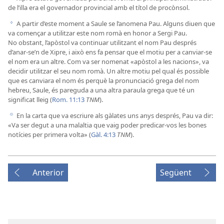
de l’illa era el governador provincial amb el títol de procònsol.
A partir d’este moment a Saule se l’anomena Pau. Alguns diuen que
g
va començar a utilitzar este nom romà en honor a Sergi Pau.
No obstant, l’apòstol va continuar utilitzant el nom Pau després
d’anar-se’n de Xipre, i això ens fa pensar que el motiu per a canviar-se
el nom era un altre. Com va ser nomenat «apòstol a les nacions», va
decidir utilitzar el seu nom romà. Un altre motiu pel qual és possible
que es canviara el nom és perquè la pronunciació grega del nom
hebreu, Saule, és pareguda a una altra paraula grega que té un
significat lleig (
Rom. 11:13
TNM
).
En la carta que va escriure als gàlates uns anys després, Pau va dir:
h
«Va ser degut a una malaltia que vaig poder predicar-vos les bones
notícies per primera volta» (
Gàl. 4:13
TNM
).
Anterior
Següent