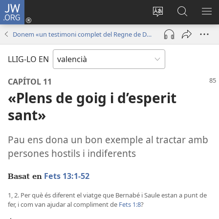
JW.ORG
Iniciar
sessió
Canviar
Busca
ME
(obri
l'idioma
a
Donem «un testimoni complet del Regne de Déu»
en
JW.ORG
una
LLIG-LO EN
finestra
nova)
CAPÍTOL 11
«Plens de goig i d’esperit
sant»
Pau ens dona un bon exemple al tractar amb
persones hostils i indiferents
Fets 13:1-52
Basat en
1, 2. Per què és diferent el viatge que Bernabé i Saule estan a punt de
fer, i com van ajudar al compliment de
Fets 1:8
?