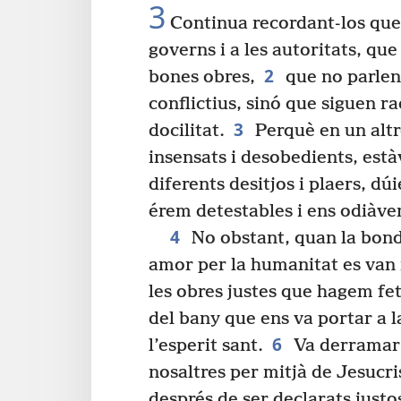
3
Continua recordant-los que 
governs i a les autoritats, que
2
bones obres,
que no parlen
conflictius, sinó que siguen r
3
docilitat.
Perquè en un alt
insensats i desobedients, est
diferents desitjos i plaers, d
érem detestables i ens odiàvem
4
No obstant, quan la bonda
amor per la humanitat es van
les obres justes que hagem fet
del bany que ens va portar a l
6
l’esperit sant.
Va derramar 
nosaltres per mitjà de Jesucri
després de ser declarats justo