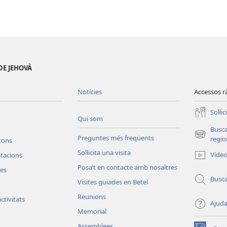
DE JEHOVÀ
Notícies
Accessos r
Soŀlic
Qui som
Busc
Preguntes més freqüents
(obri
regio
etons
en
Soŀlicita una visita
Víde
vitacions
una
Posa’t en contacte amb nosaltres
finestra
les
nova)
Busc
Visites guiades en Betel
Reunions
ctivitats
Ajud
Memorial
Assemblees