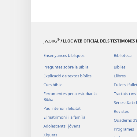
®
JW.ORG
/ LLOC WEB OFICIAL DELS TESTIMONIS 
Ensenyances bíbliques
Biblioteca
Preguntes sobre la Bíblia
Bíblies
Explicació de textos bíblics
Llibres
Curs bíblic
Fullets i full
Ferramentes per a estudiar la
Tractats i in
Bíblia
Sèries d’artic
Pau interior i felicitat
Revistes
El matrimoni i la família
Quaderns d’a
Adolescents i jóvens
Programes
Xiquets