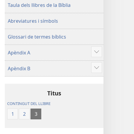
Taula dels llibres de la Bíblia
Abreviatures i símbols
Glossari de termes bíblics
Apèndix A
Vore'n
més
Apèndix B
Vore'n
més
Titus
CONTINGUT DEL LLIBRE
1
2
3