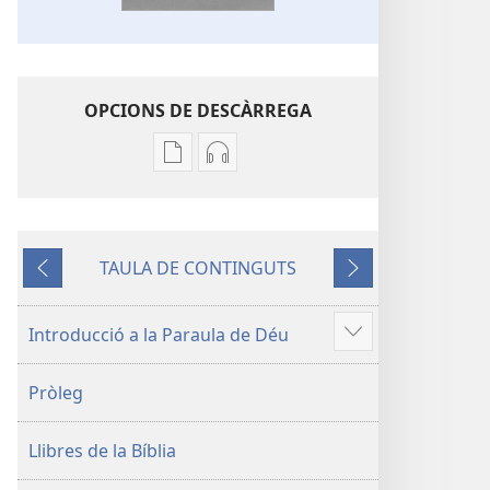
OPCIONS DE DESCÀRREGA
Opcions
Opcions
de
de
baixada
descàrrega
de
d'àudio
TAULA DE CONTINGUTS
la
La
Anterior
Següent
publicació
Bíblia.
La
Traducció
Introducció a la Paraula de Déu
Vore'n
Bíblia.
del
més
Traducció
Nou
Pròleg
del
Món
Nou
Llibres de la Bíblia
Món