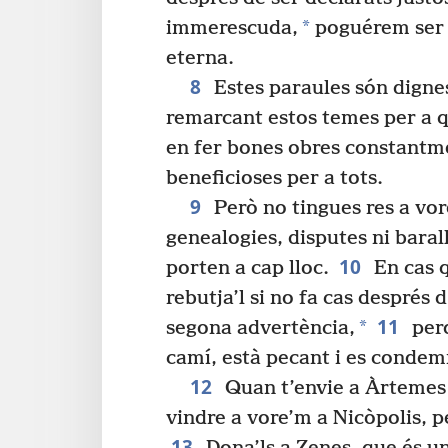
*
immerescuda,
poguérem ser 
eterna.
8
Estes paraules són dignes
remarcant estos temes per a q
en fer bones obres constantme
beneficioses per a tots.
9
Però no tingues res a vo
genealogies, disputes ni barall
10
porten a cap lloc.
En cas 
rebutja’l si no fa cas després 
11
*
segona advertència,
perq
camí, està pecant i es condem
12
Quan t’envie a Àrtemes o
vindre a vore’m a Nicòpolis, pe
13