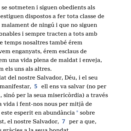
se sotmeten i siguen obedients als
 estiguen dispostos a fer tota classe de
 malament de ningú i que no siguen
aonables i sempre tracten a tots amb
re temps nosaltres també érem
àvem enganyats, érem esclaus de
úiem una vida plena de maldat i enveja,
 els uns als altres.
t del nostre Salvador, Déu, i el seu
5
 manifestar,
ell ens va salvar (no per
, sinó per la seua misericòrdia) a través
a vida i fent-nos nous per mitjà de
*
este esperit en abundància
sobre
7
st, el nostre Salvador,
per a que,
s gràcies a la seua bondat