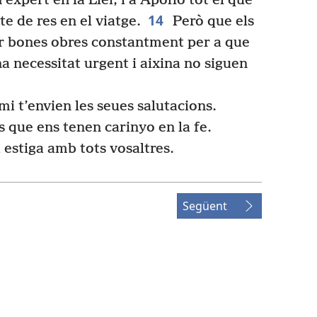
expert en la Llei, i a Apol·lo tot el que
14
te de res en el viatge.
Però que els
r bones obres constantment per a que
a necessitat urgent i aixina no siguen
i t’envien les seues salutacions.
 que ens tenen carinyo en la fe.
estiga amb tots vosaltres.
Següent