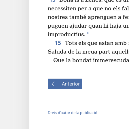
Dona’ls a Zenes, que és un 
necessiten per a que no els fal
nostres també aprenguen a fe
puguen ajudar quan hi haja un
*
improductius.
15
Tots els que estan amb m
Saluda de la meua part aquells
Que la bondat immerescuda 
Anterior
Drets d'autor de la publicació