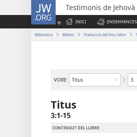
JW.ORG
Testimonis de Jehovà
INICI
ENSENYANCES
Biblioteca
Bíblies
Traducció del Nou Món
Cap
VORE
Llibre
bíblic
Titus
3:1-15
CONTINGUT DEL LLIBRE