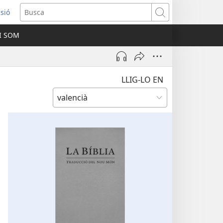
ssió
Busca
I SOM
ra
LLIG-LO EN