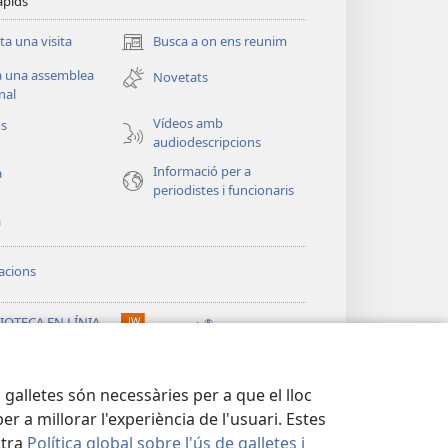
àpids
ita una visita
Busca a on ens reunim
(obri
en
a una assemblea
Novetats
una
nal
finestra
Vídeos amb
os
nova)
audiodescripcions
Informació per a
a
periodistes i funcionaris
a
acions
IOTECA EN LÍNIA
®
JW Hub
(obri
chtower™
en
®
una
ibrary
 galletes són necessàries per a que el lloc
finestra
nova)
 a millorar l'experiència de l'usuari. Estes
stra
Política global sobre l'ús de galletes i