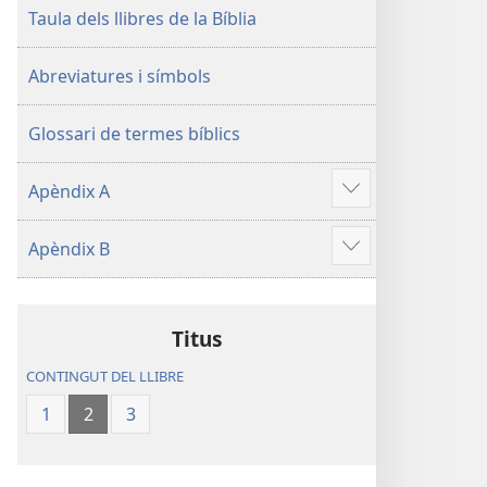
Taula dels llibres de la Bíblia
Abreviatures i símbols
Glossari de termes bíblics
Apèndix A
Vore'n
més
Apèndix B
Vore'n
més
Titus
CONTINGUT DEL LLIBRE
1
2
3