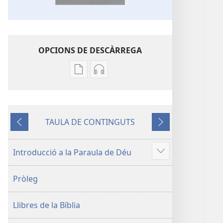
OPCIONS DE DESCÀRREGA
Opcions
Opcions
de
de
baixada
descàrrega
de
d'àudio
TAULA DE CONTINGUTS
la
La
Anterior
Següent
publicació
Bíblia.
La
Traducció
Introducció a la Paraula de Déu
Vore'n
Bíblia.
del
més
Traducció
Nou
Pròleg
del
Món
Nou
Llibres de la Bíblia
Món