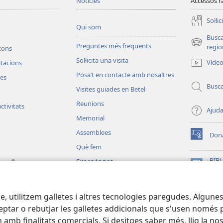
Notícies
Accessos r
Soŀlic
Qui som
Busc
Preguntes més freqüents
(obri
regio
etons
en
Soŀlicita una visita
Víde
vitacions
una
Posa’t en contacte amb nosaltres
finestra
les
nova)
Busc
Visites guiades en Betel
Reunions
ctivitats
Ajud
Memorial
Assemblees
Don
(obri
Què fem
en
una
BIBL
Experiències
®
ting
finestra
(obri
Wat
Per tota la terra
nova)
en
JW L
una
e, utilitzem galletes i altres tecnologies paregudes. Algunes
finestra
nova)
ptar o rebutjar les galletes addicionals que s'usen només per
 amb finalitats comercials. Si desitges saber més, llig la no