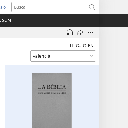
ssió
Busca
I SOM
ra
LLIG-LO EN