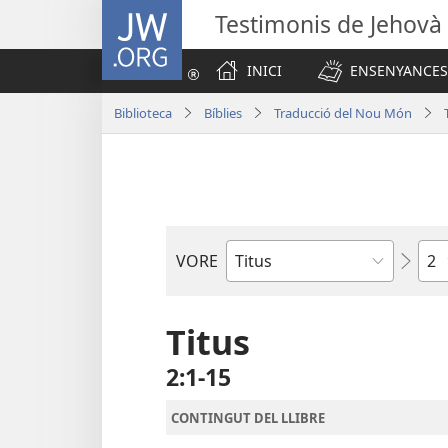
JW.ORG
Testimonis de Jehovà
INICI
ENSENYANCES
Biblioteca
Bíblies
Traducció del Nou Món
Cap
VORE
Llibre
bíblic
Titus
2:1-15
CONTINGUT DEL LLIBRE