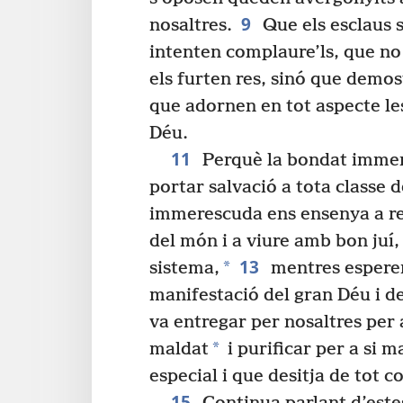
9
nosaltres.
Que els esclaus 
intenten complaure’ls, que n
els furten res, sinó que demos
que adornen en tot aspecte le
Déu.
11
Perquè la bondat imme
portar salvació a tota classe 
immerescuda ens ensenya a reb
del món i a viure amb bon juí,
13
*
sistema,
mentres esperem 
manifestació del gran Déu i de
va entregar per nosaltres per 
*
maldat
i purificar per a si 
especial i que desitja de tot co
15