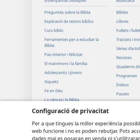
Ensenyances bíbliques
Biblioteca
Preguntes sobre la Bíblia
Bíblies
Explicació de textos bíblics
Llibres
Curs bíblic
Fullets i full
Ferramentes per a estudiar la
Tractats i in
Bíblia
Sèries d’artic
Pau interior i felicitat
Revistes
El matrimoni i la família
Quaderns d’a
Adolescents i jóvens
Programes
Xiquets
Índexs
Fe en Déu
Pautes
La ciència i la Bíblia
JW Broadcas
La història i la Bíblia
Configuració de privacitat
Vídeos
Música
Per a que tingues la millor experiència possibl
web funcione i no es poden rebutjar. Pots acce
dades mai es posaran en venda ni s'utilitzaran