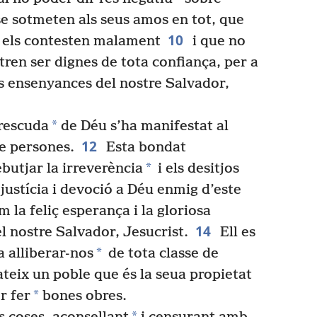
se sotmeten als seus amos en tot, que
10
o els contesten malament
i que no
tren ser dignes de tota confiança, per a
s ensenyances del nostre Salvador,
*
rescuda
de Déu s’ha manifestat al
12
de persones.
Esta bondat
*
utjar la irreverència
i els desitjos
 justícia i devoció a Déu enmig d’este
la feliç esperança i la gloriosa
14
l nostre Salvador, Jesucrist.
Ell es
*
a alliberar-nos
de tota classe de
mateix un poble que és la seua propietat
*
r fer
bones obres.
*