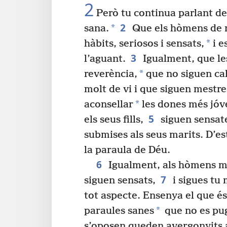
2
Però tu continua parlant de
2
*
sana.
Que els hòmens de m
*
hàbits, seriosos i sensats,
i e
3
l’aguant.
Igualment, que l
*
reverència,
que no siguen cal
molt de vi i que siguen mestre
*
aconsellar
les dones més jóve
5
els seus fills,
siguen sensat
submises als seus marits. D’e
la paraula de Déu.
6
Igualment, als hòmens mé
7
siguen sensats,
i sigues tu
tot aspecte. Ensenya el que é
*
paraules sanes
que no es pug
s’oposen queden avergonyits a