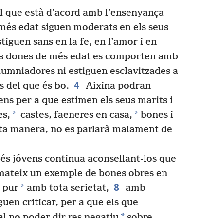
l que està d’acord amb l’ensenyança
és edat siguen moderats en els seus
stiguen sans en la fe, en l’amor i en
es dones de més edat es comporten amb
umniadores ni estiguen esclavitzades a
4
s del que és bo.
Aixina podran
ns per a que estimen els seus marits i
*
*
es,
castes, faeneres en casa,
bones i
sta manera, no es parlarà malament de
s jóvens continua aconsellant-los que
 mateix un exemple de bones obres en
8
*
s pur
amb tota serietat,
amb
uen criticar, per a que els que
*
l no poder dir res negatiu
sobre