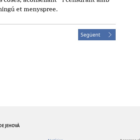
s coses, aconsellant
i censurant amb
 ningú et menyspree.
Següent
DE JEHOVÀ