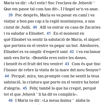
*
Maria va dir: «Ací estic! Soc l’esclava de Jehovà!
Que em passe tal com has dit». I l’àngel se’n va anar.
39
Poc després, Maria es va posar en camí i va
viatjar a bon pas cap a la regió muntanyosa, a una
40
ciutat de Judà.
Allí va entrar en casa de Zacaries
41
i va saludar a Elisabet.
En el moment en
què Elisabet va sentir la salutació de Maria, el xiquet
que portava en el ventre va pegar un bot. Aleshores,
42
Elisabet es va omplir d’esperit sant
i va exclamar
amb veu forta: «Beneïda eres entre les dones,
43
i beneït és el fruit del teu ventre!
Com és que tinc
l’honor de rebre la visita de la mare del meu Senyor?
44
Perquè, mira, tan prompte com he sentit la teua
salutació, la criatura que porte en el ventre ha botat
45
d’alegria.
Feliç també la que ha cregut, perquè
*
tot el que Jehovà
li ha dit es complirà».
46
*
I Maria va dir: «La meua ànima
alaba la