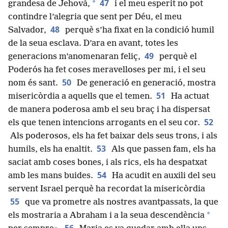
47
*
grandesa de Jehovà,
i el meu esperit no pot
contindre l’alegria que sent per Déu, el meu
48
Salvador,
perquè s’ha fixat en la condició humil
de la seua esclava. D’ara en avant, totes les
49
generacions m’anomenaran feliç,
perquè el
Poderós ha fet coses meravelloses per mi, i el seu
50
nom és sant.
De generació en generació, mostra
51
misericòrdia a aquells que el temen.
Ha actuat
de manera poderosa amb el seu braç i ha dispersat
52
els que tenen intencions arrogants en el seu cor.
Als poderosos, els ha fet baixar dels seus trons, i als
53
humils, els ha enaltit.
Als que passen fam, els ha
saciat amb coses bones, i als rics, els ha despatxat
54
amb les mans buides.
Ha acudit en auxili del seu
servent Israel perquè ha recordat la misericòrdia
55
que va prometre als nostres avantpassats, la que
*
els mostraria a Abraham i a la seua descendència