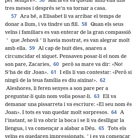
56
per sempre».
Maria es va quedar amb ella uns
tres mesos i després se’n va tornar a casa.
57
Ara bé, a Elisabet li va arribar el temps de
58
donar a llum, i va tindre un fill.
Quan els seus
veïns i familiars es van enterar de la gran compassió
*
*
que Jehovà
li havia mostrat, es van alegrar molt
59
amb ella.
Al cap de huit dies, anaren a
circumcidar el xiquet. Pensaven posar-li el nom de
60
son pare, Zacaries,
però sa mare va dir: «No!
61
S’ha de dir Joan».
I ells li van contestar: «Però si
62
ningú de la teua família es diu aixina!».
Aleshores, li feren senyes a son pare per a
63
preguntar-li quin nom volia posar-li.
Ell va
demanar una pissarreta i va escriure: «El seu nom és
64
Joan». I tots es van quedar molt sorpresos.
A
l’instant, se li va obrir la boca i se li va deslligar la
65
llengua, i va començar a alabar a Déu.
Tots els
*
veïns es quedaren impressionats,
i es va començar