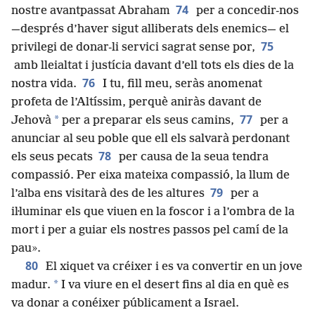
74
nostre avantpassat Abraham
per a concedir-nos
—després d’haver sigut alliberats dels enemics— el
75
privilegi de donar-li servici sagrat sense por,
amb lleialtat i justícia davant d’ell tots els dies de la
76
nostra vida.
I tu, fill meu, seràs anomenat
profeta de l’Altíssim, perquè aniràs davant de
77
*
Jehovà
per a preparar els seus camins,
per a
anunciar al seu poble que ell els salvarà perdonant
78
els seus pecats
per causa de la seua tendra
compassió. Per eixa mateixa compassió, la llum de
79
l’alba ens visitarà des de les altures
per a
il·luminar els que viuen en la foscor i a l’ombra de la
mort i per a guiar els nostres passos pel camí de la
pau».
80
El xiquet va créixer i es va convertir en un jove
*
madur.
I va viure en el desert fins al dia en què es
va donar a conéixer públicament a Israel.