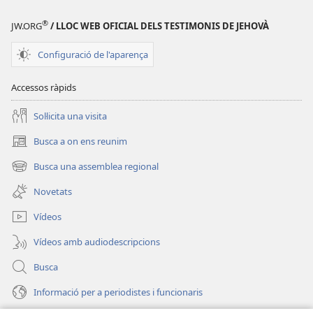
®
JW.ORG
/ LLOC WEB OFICIAL DELS TESTIMONIS DE JEHOVÀ
Configuració de l'aparença
Accessos ràpids
Soŀlicita una visita
Busca a on ens reunim
(obri
en
Busca una assemblea regional
(obri
una
en
finestra
Novetats
una
nova)
finestra
Vídeos
nova)
Vídeos amb audiodescripcions
Busca
Informació per a periodistes i funcionaris