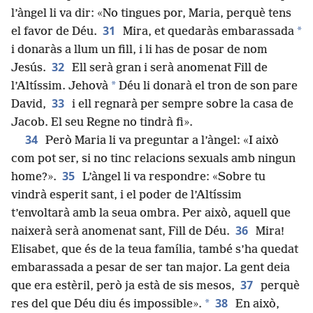
l’àngel li va dir: «No tingues por, Maria, perquè tens
31
*
el favor de Déu.
Mira, et quedaràs embarassada
i donaràs a llum un fill, i li has de posar de nom
32
Jesús.
Ell serà gran i serà anomenat Fill de
*
l’Altíssim. Jehovà
Déu li donarà el tron de son pare
33
David,
i ell regnarà per sempre sobre la casa de
Jacob. El seu Regne no tindrà fi».
34
Però Maria li va preguntar a l’àngel: «I això
com pot ser, si no tinc relacions sexuals amb ningun
35
home?».
L’àngel li va respondre: «Sobre tu
vindrà esperit sant, i el poder de l’Altíssim
t’envoltarà amb la seua ombra. Per això, aquell que
36
naixerà serà anomenat sant, Fill de Déu.
Mira!
Elisabet, que és de la teua família, també s’ha quedat
embarassada a pesar de ser tan major. La gent deia
37
que era estèril, però ja està de sis mesos,
perquè
38
*
res del que Déu diu és impossible».
En això,