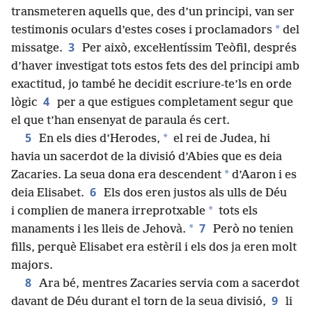
transmeteren aquells que, des d’un principi, van ser
*
testimonis oculars d’estes coses i proclamadors
del
3
missatge.
Per això, excel·lentíssim Teòfil, després
d’haver investigat tots estos fets des del principi amb
exactitud, jo també he decidit escriure-te’ls en orde
4
lògic
per a que estigues completament segur que
el que t’han ensenyat de paraula és cert.
5
*
En els dies d’Herodes,
el rei de Judea, hi
havia un sacerdot de la divisió d’Abies que es deia
*
Zacaries. La seua dona era descendent
d’Aaron i es
6
deia Elisabet.
Els dos eren justos als ulls de Déu
*
i complien de manera irreprotxable
tots els
7
*
manaments i les lleis de Jehovà.
Però no tenien
fills, perquè Elisabet era estèril i els dos ja eren molt
majors.
8
Ara bé, mentres Zacaries servia com a sacerdot
9
davant de Déu durant el torn de la seua divisió,
li