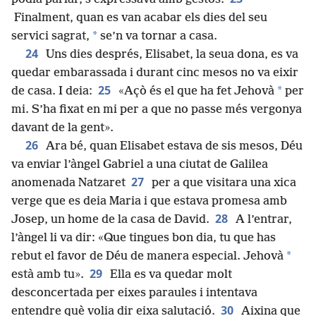
Finalment, quan es van acabar els dies del seu
*
servici sagrat,
se’n va tornar a casa.
24
Uns dies després, Elisabet, la seua dona, es va
quedar embarassada i durant cinc mesos no va eixir
25
*
de casa. I deia:
«Açò és el que ha fet Jehovà
per
mi. S’ha fixat en mi per a que no passe més vergonya
davant de la gent».
26
Ara bé, quan Elisabet estava de sis mesos, Déu
va enviar l’àngel Gabriel a una ciutat de Galilea
27
anomenada Natzaret
per a que visitara una xica
verge que es deia Maria i que estava promesa amb
28
Josep, un home de la casa de David.
A l’entrar,
l’àngel li va dir: «Que tingues bon dia, tu que has
*
rebut el favor de Déu de manera especial. Jehovà
29
està amb tu».
Ella es va quedar molt
desconcertada per eixes paraules i intentava
30
entendre què volia dir eixa salutació.
Aixina que