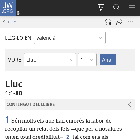
JW.ORG
Iniciar
sessió
Canviar
Busca
ME
(obri
l'idioma
a
Lluc
en
JW.ORG
una
LLIG-LO EN
finestra
nova)
Capítol
VORE
Llibre
bíblic
Lluc
1:1-80
CONTINGUT DEL LLIBRE
1
Són molts els que han emprés la labor de
recopilar un relat dels fets —que per a nosaltres
2
tenen total credibilitat—
tal com ens els