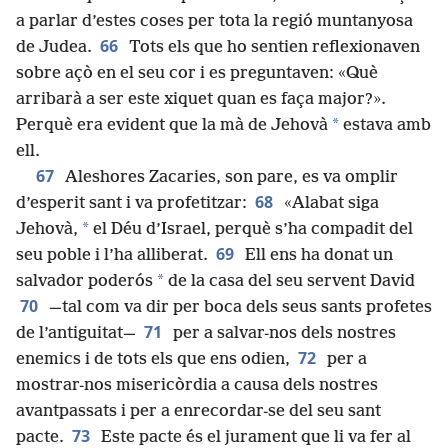
a parlar d’estes coses per tota la regió muntanyosa
66
de Judea.
Tots els que ho sentien reflexionaven
sobre açò en el seu cor i es preguntaven: «Què
arribarà a ser este xiquet quan es faça major?».
*
Perquè era evident que la mà de Jehovà
estava amb
ell.
67
Aleshores Zacaries, son pare, es va omplir
68
d’esperit sant i va profetitzar:
«Alabat siga
*
Jehovà,
el Déu d’Israel, perquè s’ha compadit del
69
seu poble i l’ha alliberat.
Ell ens ha donat un
*
salvador poderós
de la casa del seu servent David
70
—tal com va dir per boca dels seus sants profetes
71
de l’antiguitat—
per a salvar-nos dels nostres
72
enemics i de tots els que ens odien,
per a
mostrar-nos misericòrdia a causa dels nostres
avantpassats i per a enrecordar-se del seu sant
73
pacte.
Este pacte és el jurament que li va fer al