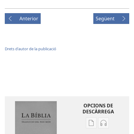
Anterior
Següent
Drets d'autor de la publicació
OPCIONS DE
DESCÀRREGA
Opcions
Opcions
de
de