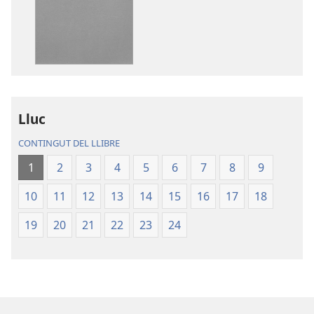
baixada
descàrrega
de
d'àudio
la
La
publicació
Bíblia.
La
Traducció
Bíblia.
del
Traducció
Nou
Lluc
del
Món
CONTINGUT DEL LLIBRE
Nou
Món
1
2
3
4
5
6
7
8
9
10
11
12
13
14
15
16
17
18
19
20
21
22
23
24