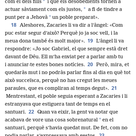
*
com el dels fills
i que els desobedients tornen a
*
actuar sàviament com els justos,
a fi de tindre a
*
punt per a Jehovà
un poble preparat».
18
Aleshores, Zacaries li va dir a l’àngel: «Com
puc estar segur d’això? Perquè jo ja soc vell, i la
19
meua dona també és molt major».
L’àngel li va
respondre: «Jo soc Gabriel, el que sempre està dret
davant de Déu. Ell m’ha enviat per a parlar amb tu
20
i anunciar-te estes bones notícies.
Però, mira, et
quedaràs mut i no podràs parlar fins al dia en què tot
això succeïsca, perquè no has cregut les meues
21
paraules, que es compliran al temps degut».
Mentrestant, el poble seguia esperant a Zacaries i li
estranyava que estiguera tant de temps en el
22
santuari.
Quan va eixir, la gent va notar que
*
acabava de vore una cosa sobrenatural
en el
santuari, perquè s’havia quedat mut. De fet, com no
23
podia parlar, s’expressava amb gestos.