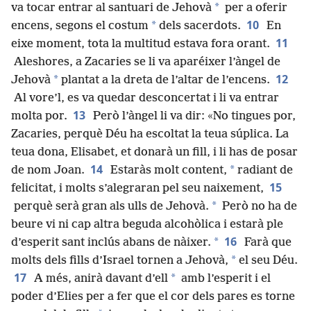
*
va tocar entrar al santuari de Jehovà
per a oferir
10
*
encens, segons el costum
dels sacerdots.
En
11
eixe moment, tota la multitud estava fora orant.
Aleshores, a Zacaries se li va aparéixer l’àngel de
12
*
Jehovà
plantat a la dreta de l’altar de l’encens.
Al vore’l, es va quedar desconcertat i li va entrar
13
molta por.
Però l’àngel li va dir: «No tingues por,
Zacaries, perquè Déu ha escoltat la teua súplica. La
teua dona, Elisabet, et donarà un fill, i li has de posar
14
*
de nom Joan.
Estaràs molt content,
radiant de
15
felicitat, i molts s’alegraran pel seu naixement,
*
perquè serà gran als ulls de Jehovà.
Però no ha de
beure vi ni cap altra beguda alcohòlica i estarà ple
16
*
d’esperit sant inclús abans de nàixer.
Farà que
*
molts dels fills d’Israel tornen a Jehovà,
el seu Déu.
17
*
A més, anirà davant d’ell
amb l’esperit i el
poder d’Elies per a fer que el cor dels pares es torne