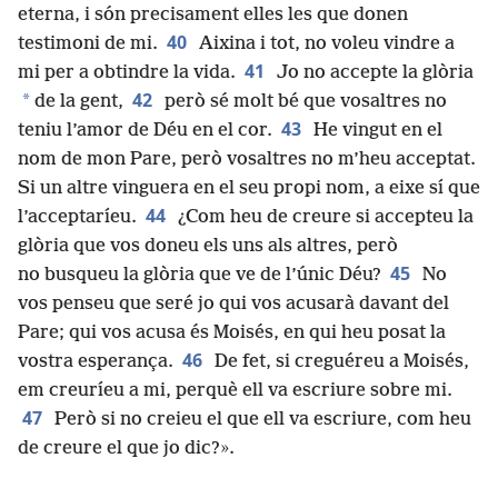
eterna, i són precisament elles les que donen
40
testimoni de mi.
Aixina i tot, no voleu vindre a
41
mi per a obtindre la vida.
Jo no accepte la glòria
42
*
de la gent,
però sé molt bé que vosaltres no
43
teniu l’amor de Déu en el cor.
He vingut en el
nom de mon Pare, però vosaltres no m’heu acceptat.
Si un altre vinguera en el seu propi nom, a eixe sí que
44
l’acceptaríeu.
¿Com heu de creure si accepteu la
glòria que vos doneu els uns als altres, però
45
no busqueu la glòria que ve de l’únic Déu?
No
vos penseu que seré jo qui vos acusarà davant del
Pare; qui vos acusa és Moisés, en qui heu posat la
46
vostra esperança.
De fet, si creguéreu a Moisés,
em creuríeu a mi, perquè ell va escriure sobre mi.
47
Però si no creieu el que ell va escriure, com heu
de creure el que jo dic?».