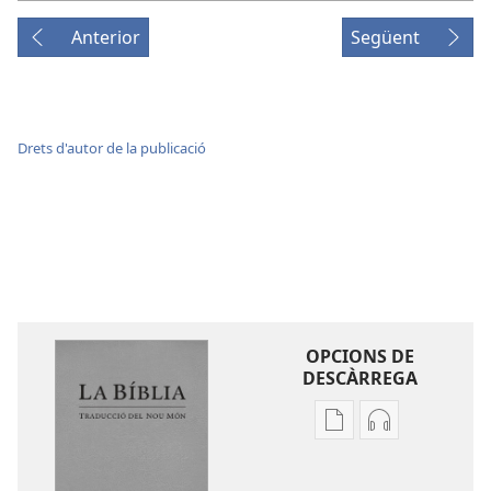
Anterior
Següent
Drets d'autor de la publicació
OPCIONS DE
DESCÀRREGA
Opcions
Opcions
de
de
baixada
descàrrega