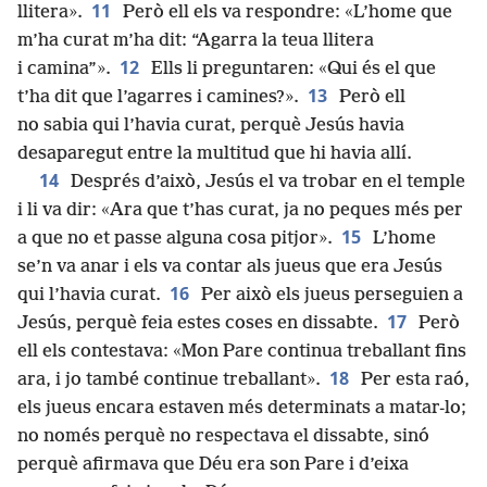
11
llitera».
Però ell els va respondre: «L’home que
m’ha curat m’ha dit: “Agarra la teua llitera
12
i camina”».
Ells li preguntaren: «Qui és el que
13
t’ha dit que l’agarres i camines?».
Però ell
no sabia qui l’havia curat, perquè Jesús havia
desaparegut entre la multitud que hi havia allí.
14
Després d’això, Jesús el va trobar en el temple
i li va dir: «Ara que t’has curat, ja no peques més per
15
a que no et passe alguna cosa pitjor».
L’home
se’n va anar i els va contar als jueus que era Jesús
16
qui l’havia curat.
Per això els jueus perseguien a
17
Jesús, perquè feia estes coses en dissabte.
Però
ell els contestava: «Mon Pare continua treballant fins
18
ara, i jo també continue treballant».
Per esta raó,
els jueus encara estaven més determinats a matar-lo;
no només perquè no respectava el dissabte, sinó
perquè afirmava que Déu era son Pare i d’eixa