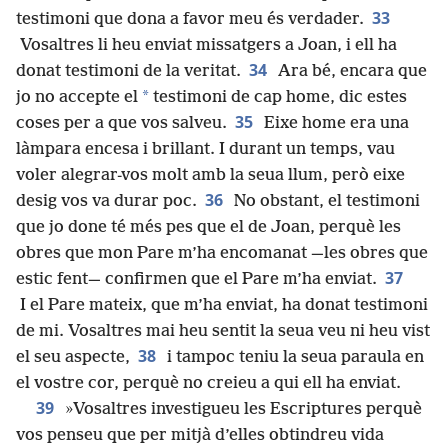
33
testimoni que dona a favor meu és verdader.
Vosaltres li heu enviat missatgers a Joan, i ell ha
34
donat testimoni de la veritat.
Ara bé, encara que
*
jo no accepte el
testimoni de cap home, dic estes
35
coses per a que vos salveu.
Eixe home era una
làmpara encesa i brillant. I durant un temps, vau
voler alegrar-vos molt amb la seua llum, però eixe
36
desig vos va durar poc.
No obstant, el testimoni
que jo done té més pes que el de Joan, perquè les
obres que mon Pare m’ha encomanat —les obres que
37
estic fent— confirmen que el Pare m’ha enviat.
I el Pare mateix, que m’ha enviat, ha donat testimoni
de mi. Vosaltres mai heu sentit la seua veu ni heu vist
38
el seu aspecte,
i tampoc teniu la seua paraula en
el vostre cor, perquè no creieu a qui ell ha enviat.
39
»Vosaltres investigueu les Escriptures perquè
vos penseu que per mitjà d’elles obtindreu vida