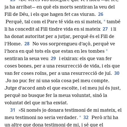
ja ha arribat— en què els morts sentiran la veu del
26
Fill de Déu, i els que hagen fet cas viuran.
*
Perquè, tal com el Pare té vida en si mateix,
també
27
li ha concedit al Fill tindre vida en si mateix
i li
ha donat autoritat per a jutjar, perquè és el Fill de
28
l’Home.
No vos sorprengueu d’açò, perquè ve
*
l’hora en què tots els que estan en les tombes
29
sentiran la seua veu
i eixiran: els que van fer
coses bones, per a una resurrecció de vida, i els que
30
van fer coses roïns, per a una resurrecció de juí.
Jo no puc fer ni una sola cosa pel meu compte.
Jutge d’acord amb el que escolte, i el meu juí és just,
perquè no busque fer la meua voluntat, sinó la
voluntat del que m’ha enviat.
31
»Si només jo donara testimoni de mi mateix, el
32
*
meu testimoni no seria verdader.
Però n’hi ha
un altre que dona testimoni de mi, i sé que el