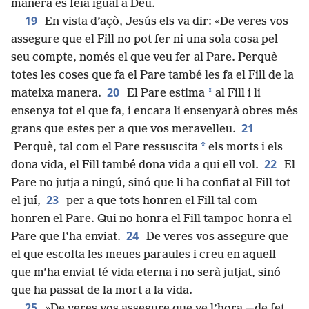
manera es feia igual a Déu.
19
En vista d’açò, Jesús els va dir: «De veres vos
assegure que el Fill no pot fer ni una sola cosa pel
seu compte, només el que veu fer al Pare. Perquè
totes les coses que fa el Pare també les fa el Fill de la
20
*
mateixa manera.
El Pare estima
al Fill i li
ensenya tot el que fa, i encara li ensenyarà obres més
21
grans que estes per a que vos meravelleu.
*
Perquè, tal com el Pare ressuscita
els morts i els
22
dona vida, el Fill també dona vida a qui ell vol.
El
Pare no jutja a ningú, sinó que li ha confiat al Fill tot
23
el juí,
per a que tots honren el Fill tal com
honren el Pare. Qui no honra el Fill tampoc honra el
24
Pare que l’ha enviat.
De veres vos assegure que
el que escolta les meues paraules i creu en aquell
que m’ha enviat té vida eterna i no serà jutjat, sinó
que ha passat de la mort a la vida.
25
»De veres vos assegure que ve l’hora —de fet,