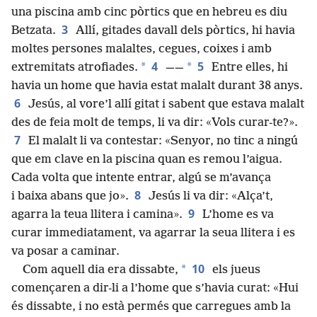
una piscina amb cinc pòrtics que en hebreu es diu
3
Betzata.
Allí, gitades davall dels pòrtics, hi havia
moltes persones malaltes, cegues, coixes i amb
4
5
*
*
extremitats atrofiades.
——
Entre elles, hi
havia un home que havia estat malalt durant 38 anys.
6
Jesús, al vore’l allí gitat i sabent que estava malalt
des de feia molt de temps, li va dir: «Vols curar-te?».
7
El malalt li va contestar: «Senyor, no tinc a ningú
que em clave en la piscina quan es remou l’aigua.
Cada volta que intente entrar, algú se m’avança
8
i baixa abans que jo».
Jesús li va dir: «Alça’t,
9
agarra la teua llitera i camina».
L’home es va
curar immediatament, va agarrar la seua llitera i es
va posar a caminar.
10
*
Com aquell dia era dissabte,
els jueus
començaren a dir-li a l’home que s’havia curat: «Hui
és dissabte, i no està permés que carregues amb la