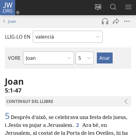
JW.ORG
Iniciar
sessió
Canviar
Busca
ME
(obri
l'idioma
a
Joan
en
JW.ORG
una
LLIG-LO EN
finestra
nova)
Capítol
VORE
Llibre
bíblic
Joan
5:1-47
CONTINGUT DEL LLIBRE
5
Després d’això, se celebrava una festa dels jueus,
2
i Jesús va pujar a Jerusalem.
Ara bé, en
Jerusalem, al costat de la Porta de les Ovelles, hi ha