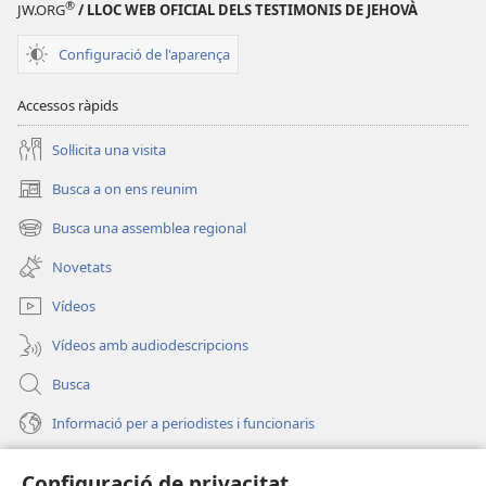
®
JW.ORG
/ LLOC WEB OFICIAL DELS TESTIMONIS DE JEHOVÀ
Configuració de l'aparença
Accessos ràpids
Soŀlicita una visita
Busca a on ens reunim
(obri
en
Busca una assemblea regional
(obri
una
en
finestra
Novetats
una
nova)
finestra
Vídeos
nova)
Vídeos amb audiodescripcions
Busca
Informació per a periodistes i funcionaris
Ajuda
Configuració de privacitat