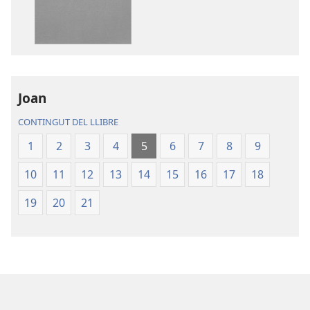
de
d'àudio
la
La
publicació
Bíblia.
La
Traducció
Bíblia.
del
Traducció
Nou
Joan
del
Món
CONTINGUT DEL LLIBRE
Nou
Món
1
2
3
4
5
6
7
8
9
10
11
12
13
14
15
16
17
18
19
20
21