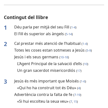
Contingut del llibre
1
Déu parla per mitjà del seu Fill
(
1-4
)
El Fill és superior als àngels
(
5-14
)
2
Cal prestar més atenció de l’habitual
(
1-4
)
Totes les coses estan sotmeses a Jesús
(
5-9
)
Jesús i els seus germans
(
10-18
)
L’Agent Principal de la salvació d’ells
(
10
)
Un gran sacerdot misericordiós
(
17
)
3
Jesús és més important que Moisés
(
1-6
)
«Qui ho ha construït tot és Déu»
(
4
)
Advertència contra la falta de fe
(
7-19
)
«Si hui escolteu la seua veu»
(
7
,
15
)