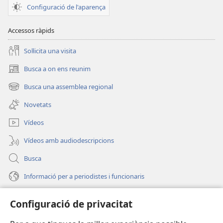
Configuració de l'aparença
Accessos ràpids
Soŀlicita una visita
Busca a on ens reunim
(obri
en
Busca una assemblea regional
(obri
una
en
finestra
Novetats
una
nova)
finestra
Vídeos
nova)
Vídeos amb audiodescripcions
Busca
Informació per a periodistes i funcionaris
Ajuda
Configuració de privacitat
Donacions