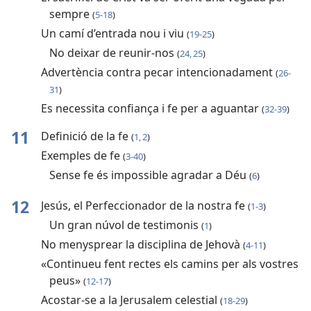
sempre
(
5-18
)
Un camí d’entrada nou i viu
(
19-25
)
No deixar de reunir-nos
(
24, 25
)
Advertència contra pecar intencionadament
(
26-
31
)
Es necessita confiança i fe per a aguantar
(
32-39
)
11
Definició de la fe
(
1, 2
)
Exemples de fe
(
3-40
)
Sense fe és impossible agradar a Déu
(
6
)
12
Jesús, el Perfeccionador de la nostra fe
(
1-3
)
Un gran núvol de testimonis
(
1
)
No menysprear la disciplina de Jehovà
(
4-11
)
«Continueu fent rectes els camins per als vostres
peus»
(
12-17
)
Acostar-se a la Jerusalem celestial
(
18-29
)