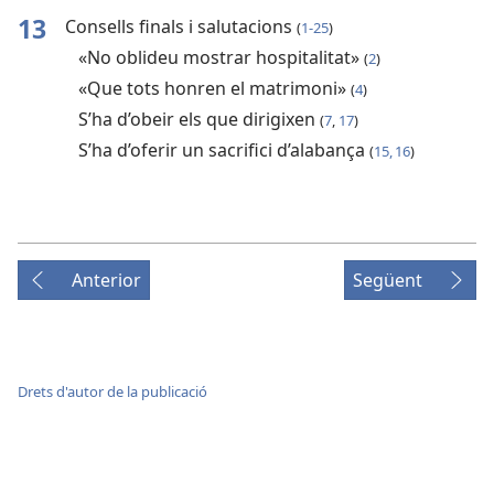
13
Consells finals i salutacions
(
1-25
)
«No oblideu mostrar hospitalitat»
(
2
)
«Que tots honren el matrimoni»
(
4
)
S’ha d’obeir els que dirigixen
(
7
,
17
)
S’ha d’oferir un sacrifici d’alabança
(
15, 16
)
Anterior
Següent
Drets d'autor de la publicació