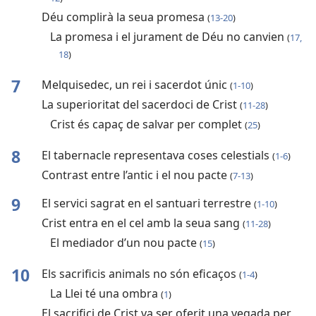
Déu complirà la seua promesa
(
13-20
)
La promesa i el jurament de Déu no canvien
(
17,
18
)
7
Melquisedec, un rei i sacerdot únic
(
1-10
)
La superioritat del sacerdoci de Crist
(
11-28
)
Crist és capaç de salvar per complet
(
25
)
8
El tabernacle representava coses celestials
(
1-6
)
Contrast entre l’antic i el nou pacte
(
7-13
)
9
El servici sagrat en el santuari terrestre
(
1-10
)
Crist entra en el cel amb la seua sang
(
11-28
)
El mediador d’un nou pacte
(
15
)
10
Els sacrificis animals no són eficaços
(
1-4
)
La Llei té una ombra
(
1
)
El sacrifici de Crist va ser oferit una vegada per