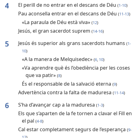
4
El perill de no entrar en el descans de Déu
(
1-10
)
Pau aconsella entrar en el descans de Déu
(
11-13
)
«La paraula de Déu està viva»
(
12
)
Jesús, el gran sacerdot suprem
(
14-16
)
5
Jesús és superior als grans sacerdots humans
(
1-
10
)
«A la manera de Melquisedec»
(
6
,
10
)
«Va aprendre què és l’obediència per les coses
que va patir»
(
8
)
És el responsable de la salvació eterna
(
9
)
Advertència contra la falta de maduresa
(
11-14
)
6
S’ha d’avançar cap a la maduresa
(
1-3
)
Els que s’aparten de la fe tornen a clavar el Fill en
el pal
(
4-8
)
Cal estar completament segurs de l’esperança
(
9-
12
)