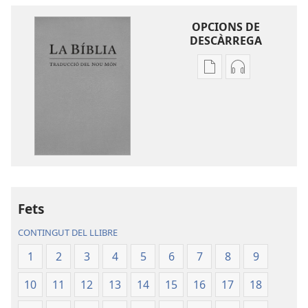
OPCIONS DE
DESCÀRREGA
Opcions
Opcions
de
de
baixada
descàrrega
de
d'àudio
la
La
publicació
Bíblia.
La
Traducció
Bíblia.
del
Traducció
Nou
Fets
del
Món
CONTINGUT DEL LLIBRE
Nou
Món
1
2
3
4
5
6
7
8
9
10
11
12
13
14
15
16
17
18