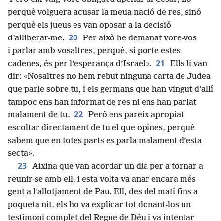
perquè volguera acusar la meua nació de res, sinó
perquè els jueus es van oposar a la decisió
20
d’alliberar-me.
Per això he demanat vore-vos
i parlar amb vosaltres, perquè, si porte estes
21
cadenes, és per l’esperança d’Israel».
Ells li van
dir: «Nosaltres no hem rebut ninguna carta de Judea
que parle sobre tu, i els germans que han vingut d’allí
tampoc ens han informat de res ni ens han parlat
22
malament de tu.
Però ens pareix apropiat
escoltar directament de tu el que opines, perquè
sabem que en totes parts es parla malament d’esta
secta».
23
Aixina que van acordar un dia per a tornar a
reunir-se amb ell, i esta volta va anar encara més
gent a l’allotjament de Pau. Ell, des del matí fins a
poqueta nit, els ho va explicar tot donant-los un
testimoni complet del Regne de Déu i va intentar