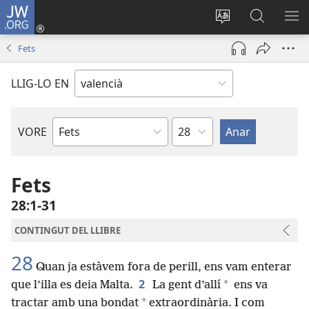
JW.ORG
Iniciar
sessió
Canviar
Busca
ME
(obri
l'idioma
a
Fets
en
JW.ORG
una
LLIG-LO EN
finestra
nova)
Capítol
VORE
Llibre
bíblic
Fets
28:1-31
CONTINGUT DEL LLIBRE
28
Quan ja estàvem fora de perill, ens vam enterar
2
*
que l’illa es deia Malta.
La gent d’allí
ens va
*
tractar amb una bondat
extraordinària. I com