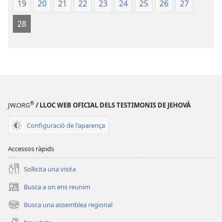
19
20
21
22
23
24
25
26
27
28
®
JW.ORG
/ LLOC WEB OFICIAL DELS TESTIMONIS DE JEHOVÀ
Configuració de l'aparença
Accessos ràpids
Soŀlicita una visita
Busca a on ens reunim
(obri
en
Busca una assemblea regional
(obri
una
en
finestra