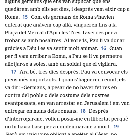
alguns germans que ens van suplicar que ens
quedàrem amb ells set dies, i després vam eixir cap a
15
Roma.
Com els germans de Roma s’havien
enterat que anàvem cap allà, vingueren fins a la
Plaça del Mercat d’Api i les Tres Tavernes per a
trobar-se amb nosaltres. Al vore’ls, Pau li va donar
16
gràcies a Déu i es va sentir molt animat.
Quan
per fi vam arribar a Roma, a Pau se li va permetre
allotjar-se a soles, amb un soldat que el vigilara.
17
Ara bé, tres dies després, Pau va convocar els
jueus més importants. I quan s’hagueren reunit, els
va dir: «Germans, a pesar de no haver fet res en
contra del poble o dels costums dels nostres
avantpassats, em van arrestar en Jerusalem i em van
18
entregar en mans dels romans.
Després
d’interrogar-me, volien posar-me en llibertat perquè
19
no hi havia base per a condemnar-me a mort.
Però em vaig vore obligat a apel·lar al Cèsar, no