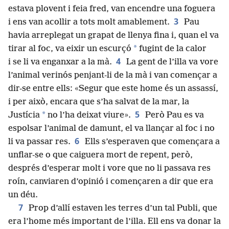
estava plovent i feia fred, van encendre una foguera
3
i ens van acollir a tots molt amablement.
Pau
havia arreplegat un grapat de llenya fina i, quan el va
*
tirar al foc, va eixir un escurçó
fugint de la calor
4
i se li va enganxar a la mà.
La gent de l’illa va vore
l’animal verinós penjant-li de la mà i van començar a
dir-se entre ells: «Segur que este home és un assassí,
i per això, encara que s’ha salvat de la mar, la
5
*
Justícia
no l’ha deixat viure».
Però Pau es va
espolsar l’animal de damunt, el va llançar al foc i no
6
li va passar res.
Ells s’esperaven que començara a
unflar-se o que caiguera mort de repent, però,
després d’esperar molt i vore que no li passava res
roín, canviaren d’opinió i començaren a dir que era
un déu.
7
Prop d’allí estaven les terres d’un tal Publi, que
era l’home més important de l’illa. Ell ens va donar la