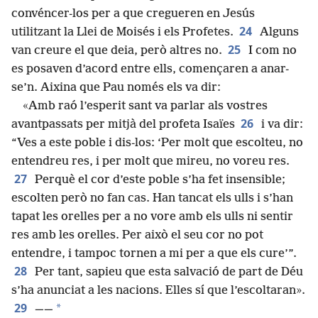
convéncer-los per a que cregueren en Jesús
24
utilitzant la Llei de Moisés i els Profetes.
Alguns
25
van creure el que deia, però altres no.
I com no
es posaven d’acord entre ells, començaren a anar-
se’n. Aixina que Pau només els va dir:
«Amb raó l’esperit sant va parlar als vostres
26
avantpassats per mitjà del profeta Isaïes
i va dir:
“Ves a este poble i dis-los: ‘Per molt que escolteu, no
entendreu res, i per molt que mireu, no voreu res.
27
Perquè el cor d’este poble s’ha fet insensible;
escolten però no fan cas. Han tancat els ulls i s’han
tapat les orelles per a no vore amb els ulls ni sentir
res amb les orelles. Per això el seu cor no pot
entendre, i tampoc tornen a mi per a que els cure’”.
28
Per tant, sapieu que esta salvació de part de Déu
s’ha anunciat a les nacions. Elles sí que l’escoltaran».
29
*
——