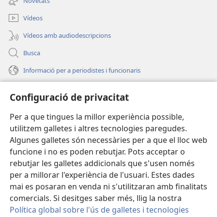
Novetats
una
nova)
finestra
Vídeos
nova)
Vídeos amb audiodescripcions
Busca
Informació per a periodistes i funcionaris
Ajuda
Configuració de privacitat
Donacions
Per a que tingues la millor experiència possible,
(obri
en
utilitzem galletes i altres tecnologies paregudes.
una
BIBLIOTECA EN LÍNIA Watchtower™
Algunes galletes són necessàries per a que el lloc web
(obri
finestra
funcione i no es poden rebutjar. Pots acceptar o
en
nova)
®
JW Hub
una
rebutjar les galletes addicionals que s'usen només
(obri
finestra
per a millorar l'experiència de l'usuari. Estes dades
en
nova)
®
JW Library
una
mai es posaran en venda ni s'utilitzaran amb finalitats
finestra
comercials. Si desitges saber més, llig la nostra
nova)
Política global sobre l'ús de galletes i tecnologies