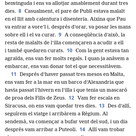
benvinguda i ens va allotjar amablement durant tres
8
dies.
Casualment, el pare de Publi estava malalt
en el llit amb calentura i disenteria. Aixina que Pau
va entrar a vore’l i, després d’orar, va posar les mans
9
sobre ell i el va curar.
A conseqüència d’això, la
resta de malalts de l’illa començaren a acudir a ell
10
i també quedaren curats.
Com la gent estava tan
agraïda, ens van fer molts regals. I quan ja anàvem a
embarcar, ens van donar tot el que necessitàvem.
11
Després d’haver passat tres mesos en Malta,
ens vam fer a la mar en un barco d’Alexandria que
havia passat l’hivern en l’illa i que tenia un mascaró
12
de proa dels Fills de Zeus.
Vam fer escala en
13
Siracusa, on ens vam quedar tres dies.
Des d’allí,
seguírem el viatge i arribàrem a Règium. Al
sendemà, va començar a bufar vent del sud, i un dia
14
després vam arribar a Puteoli.
Allí vam trobar