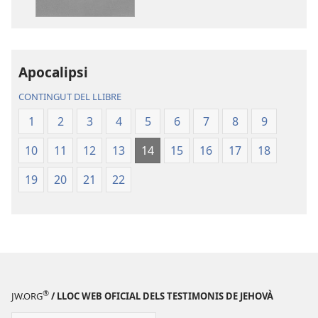
la
La
publicació
Bíblia.
La
Traducció
Bíblia.
del
Traducció
Nou
Apocalipsi
del
Món
CONTINGUT DEL LLIBRE
Nou
Món
1
2
3
4
5
6
7
8
9
10
11
12
13
14
15
16
17
18
19
20
21
22
®
JW.ORG
/ LLOC WEB OFICIAL DELS TESTIMONIS DE JEHOVÀ