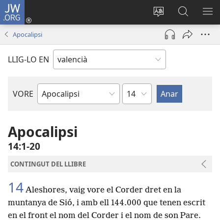
JW.ORG
Iniciar
sessió
Canviar
Busca
ME
(obri
l'idioma
a
Apocalipsi
en
JW.ORG
una
LLIG-LO EN
finestra
nova)
Capítol
VORE
Llibre
bíblic
Apocalipsi
14:1-20
CONTINGUT DEL LLIBRE
14
Aleshores, vaig vore el Corder dret en la
muntanya de Sió, i amb ell 144.000 que tenen escrit
en el front el nom del Corder i el nom de son Pare.