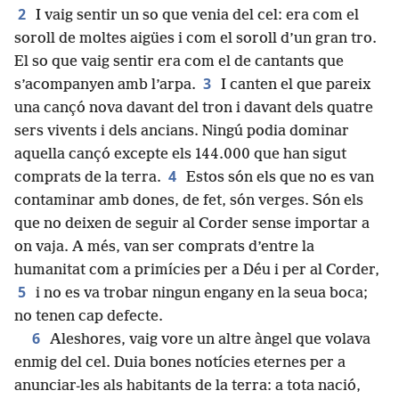
2
I vaig sentir un so que venia del cel: era com el
soroll de moltes aigües i com el soroll d’un gran tro.
El so que vaig sentir era com el de cantants que
3
s’acompanyen amb l’arpa.
I canten el que pareix
una cançó nova davant del tron i davant dels quatre
sers vivents i dels ancians. Ningú podia dominar
aquella cançó excepte els 144.000 que han sigut
4
comprats de la terra.
Estos són els que no es van
contaminar amb dones, de fet, són verges. Són els
que no deixen de seguir al Corder sense importar a
on vaja. A més, van ser comprats d’entre la
humanitat com a primícies per a Déu i per al Corder,
5
i no es va trobar ningun engany en la seua boca;
no tenen cap defecte.
6
Aleshores, vaig vore un altre àngel que volava
enmig del cel. Duia bones notícies eternes per a
anunciar-les als habitants de la terra: a tota nació,