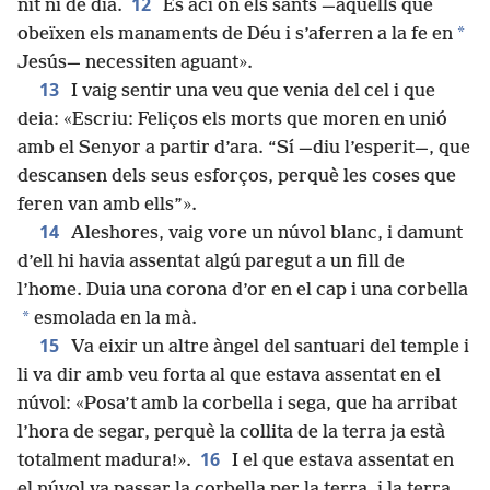
12
nit ni de dia.
És ací on els sants —aquells que
*
obeïxen els manaments de Déu i s’aferren a la fe en
Jesús— necessiten aguant».
13
I vaig sentir una veu que venia del cel i que
deia: «Escriu: Feliços els morts que moren en unió
amb el Senyor a partir d’ara. “Sí —diu l’esperit—, que
descansen dels seus esforços, perquè les coses que
feren van amb ells”».
14
Aleshores, vaig vore un núvol blanc, i damunt
d’ell hi havia assentat algú paregut a un fill de
l’home. Duia una corona d’or en el cap i una corbella
*
esmolada en la mà.
15
Va eixir un altre àngel del santuari del temple i
li va dir amb veu forta al que estava assentat en el
núvol: «Posa’t amb la corbella i sega, que ha arribat
l’hora de segar, perquè la collita de la terra ja està
16
totalment madura!».
I el que estava assentat en
el núvol va passar la corbella per la terra, i la terra