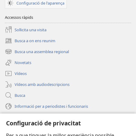
Configuració de l'aparença
Accessos ràpids
Soŀlicita una visita
Busca a on ens reunim
(obri
en
Busca una assemblea regional
(obri
una
en
finestra
Novetats
una
nova)
finestra
Vídeos
nova)
Vídeos amb audiodescripcions
Busca
Informació per a periodistes i funcionaris
Ajuda
Configuració de privacitat
Donacions
Per a que tingues la millor experiència possible,
(obri