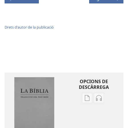
Drets d'autor de la publicació
OPCIONS DE
DESCÀRREGA
Opcions
Opcions
de
de
baixada
descàrrega
de
d'àudio