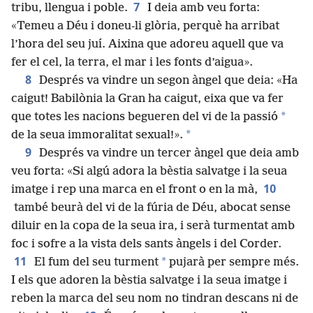
7
tribu, llengua i poble.
I deia amb veu forta:
«Temeu a Déu i doneu-li glòria, perquè ha arribat
l’hora del seu juí. Aixina que adoreu aquell que va
fer el cel, la terra, el mar i les fonts d’aigua».
8
Després va vindre un segon àngel que deia: «Ha
caigut! Babilònia la Gran ha caigut, eixa que va fer
*
que totes les nacions begueren del vi de la passió
*
de la seua immoralitat sexual!».
9
Després va vindre un tercer àngel que deia amb
veu forta: «Si algú adora la bèstia salvatge i la seua
10
imatge i rep una marca en el front o en la mà,
també beurà del vi de la fúria de Déu, abocat sense
diluir en la copa de la seua ira, i serà turmentat amb
foc i sofre a la vista dels sants àngels i del Corder.
11
*
El fum del seu turment
pujarà per sempre més.
I els que adoren la bèstia salvatge i la seua imatge i
reben la marca del seu nom no tindran descans ni de