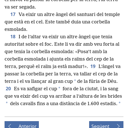
va ser segada.
17
Va eixir un altre àngel del santuari del temple
que està en el cel. Este també duia una corbella
esmolada.
18
I de l’altar va eixir un altre àngel que tenia
autoritat sobre el foc. Este li va dir amb veu forta al
que tenia la corbella esmolada: «Posa’t amb la
corbella esmolada i ajunta els raïms del cep de la
19
terra, perquè el raïm ja està madur!».
L’àngel va
passar la corbella per la terra, va tallar el cep de la
*
terra i el va llançar al gran cup
de la fúria de Déu.
20
*
Es va xafigar el cup
fora de la ciutat, i la sang
que va eixir del cup va arribar a l’altura de les brides
*
*
dels cavalls fins a una distància de 1.600 estadis.
Anterior
Següent