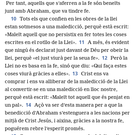
Per tant, aquells que s’aferren a la fe són beneïts
junt amb Abraham, que va tindre fe.
10
Tots els que confien en les obres de la llei
estan sotmesos a una maledicció, perquè està escrit:
«Maleït aquell que no persistix en fer totes les coses
11
escrites en el rotllo de la Llei».
A més, és evident
que ningú és declarat just davant de Déu per obeir la
12
llei, perquè «el just viurà per la seua fe».
Però la
Llei no es basa en la fe, sinó que diu: «Qui faça estes
13
coses viurà gràcies a elles».
Crist ens va
comprar i ens va alliberar de la maledicció de la Llei
al convertir-se en una maledicció en lloc nostre,
perquè està escrit: «Maleït tot aquell que és penjat en
14
un pal».
Açò va ser d’esta manera per a que la
benedicció d’Abraham s’estenguera a les nacions per
mitjà de Crist Jesús, i aixina, gràcies a la nostra fe,
poguérem rebre l’esperit promés.