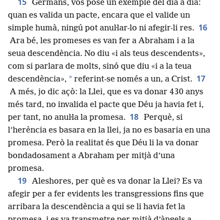
15
Germans, vos pose un exemple del dia a dia:
quan es valida un pacte, encara que el valide un
16
simple humà, ningú pot anul·lar-lo ni afegir-li res.
Ara bé, les promeses es van fer a Abraham i a la
seua descendència. No diu «i als teus descendents»,
com si parlara de molts, sinó que diu «i a la teua
17
*
descendència»,
referint-se només a un, a Crist.
A més, jo dic açò: la Llei, que es va donar 430 anys
més tard, no invalida el pacte que Déu ja havia fet i,
18
per tant, no anul·la la promesa.
Perquè, si
l’herència es basara en la llei, ja no es basaria en una
promesa. Però la realitat és que Déu li la va donar
bondadosament a Abraham per mitjà d’una
promesa.
19
Aleshores, per què es va donar la Llei? Es va
afegir per a fer evidents les transgressions fins que
arribara la descendència a qui se li havia fet la
promesa, i es va transmetre per mitjà d’àngels a