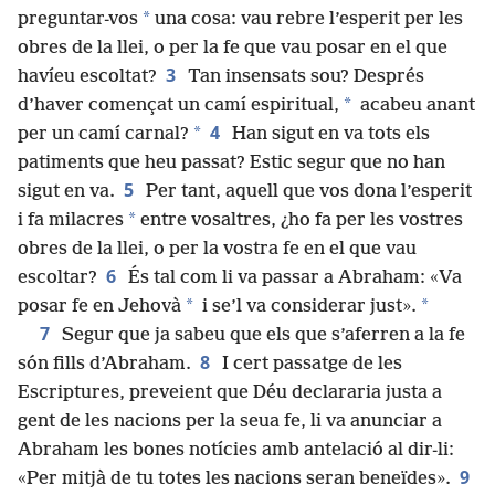
*
preguntar-vos
una cosa: vau rebre l’esperit per les
obres de la llei, o per la fe que vau posar en el que
3
havíeu escoltat?
Tan insensats sou? Després
*
d’haver començat un camí espiritual,
acabeu anant
4
*
per un camí carnal?
Han sigut en va tots els
patiments que heu passat? Estic segur que no han
5
sigut en va.
Per tant, aquell que vos dona l’esperit
*
i fa milacres
entre vosaltres, ¿ho fa per les vostres
obres de la llei, o per la vostra fe en el que vau
6
escoltar?
És tal com li va passar a Abraham: «Va
*
*
posar fe en Jehovà
i se’l va considerar just».
7
Segur que ja sabeu que els que s’aferren a la fe
8
són fills d’Abraham.
I cert passatge de les
Escriptures, preveient que Déu declararia justa a
gent de les nacions per la seua fe, li va anunciar a
Abraham les bones notícies amb antelació al dir-li:
9
«Per mitjà de tu totes les nacions seran beneïdes».