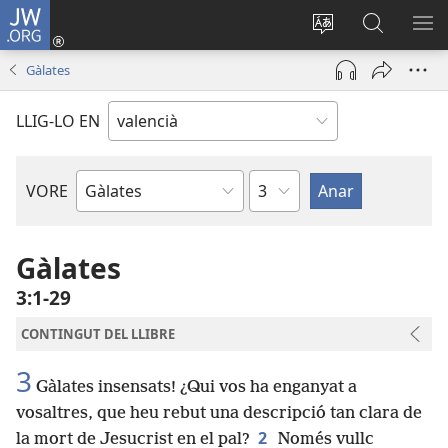
JW.ORG
Iniciar
sessió
Canviar
Busca
ME
(obri
l'idioma
a
Gàlates
en
JW.ORG
una
LLIG-LO EN
finestra
nova)
Capítol
VORE
Llibre
bíblic
Gàlates
3:1-29
CONTINGUT DEL LLIBRE
3
Gàlates insensats! ¿Qui vos ha enganyat a
vosaltres, que heu rebut una descripció tan clara de
2
la mort de Jesucrist en el pal?
Només vullc