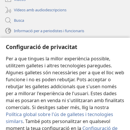
nova)
Vídeos amb audiodescripcions
Busca
Informació per a periodistes i funcionaris
Ajuda
Configuració de privacitat
Donacions
Per a que tingues la millor experiència possible,
(obri
en
utilitzem galletes i altres tecnologies paregudes.
una
BIBLIOTECA EN LÍNIA Watchtower™
Algunes galletes són necessàries per a que el lloc web
(obri
finestra
funcione i no es poden rebutjar. Pots acceptar o
en
nova)
®
JW Hub
una
rebutjar les galletes addicionals que s'usen només
(obri
finestra
per a millorar l'experiència de l'usuari. Estes dades
en
nova)
®
JW Library
una
mai es posaran en venda ni s'utilitzaran amb finalitats
finestra
comercials. Si desitges saber més, llig la nostra
nova)
Política global sobre l'ús de galletes i tecnologies
similars
. També pots personalitzar en qualsevol
moment la teua configuració en la
Configuració de
Copyright
© 2026 Watch Tower Bible and Tract Society of Pennsylvania.