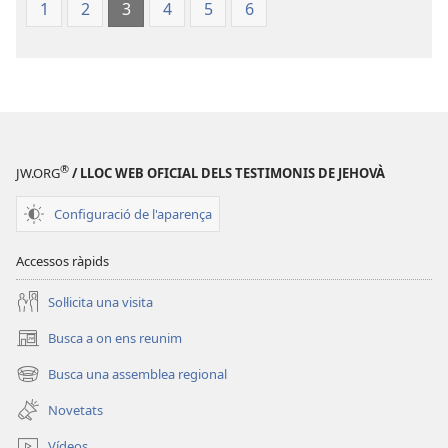
Món
1
2
3
4
5
6
®
JW.ORG
/ LLOC WEB OFICIAL DELS TESTIMONIS DE JEHOVÀ
Configuració de l'aparença
Accessos ràpids
Soŀlicita una visita
Busca a on ens reunim
(obri
en
Busca una assemblea regional
(obri
una
en
finestra
Novetats
una
nova)
finestra
Vídeos