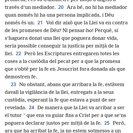
20
través d’un mediador.
Ara bé, no hi ha mediador
quan només hi ha una persona implicada, i Déu
21
només és un.
Vol dir això que la Llei va en contra
de les promeses de Déu? Ni pensar-ho! Perquè, si
s’haguera donat una llei que poguera donar vida,
seria possible conseguir la justícia per mitjà de la
22
llei.
Però les Escriptures entregaren totes les
coses a la custòdia del pecat per a que la promesa
que s’obté per la fe en Jesucrist fora donada als que
demostren fe.
23
No obstant, abans que arribara la fe, estàvem
davall la vigilància de la llei, entregats a la seua
custòdia, esperant la fe que estava a punt de ser
24
revelada.
De manera que la Llei va arribar a ser
*
el tutor
que ens va guiar fins a Crist per a que se’ns
25
poguera declarar justos per mitjà de la fe.
Però,
ara que ha arribat la fe, ja no estem sotmesos a un