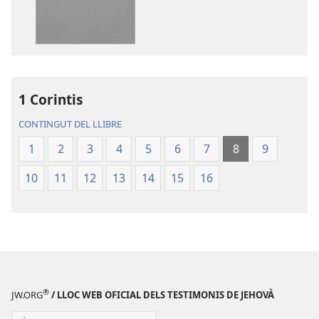
de
d'àudio
la
La
publicació
Bíblia.
La
Traducció
Bíblia.
del
Traducció
Nou
1 Corintis
del
Món
CONTINGUT DEL LLIBRE
Nou
Món
1
2
3
4
5
6
7
8
9
10
11
12
13
14
15
16
®
JW.ORG
/ LLOC WEB OFICIAL DELS TESTIMONIS DE JEHOVÀ