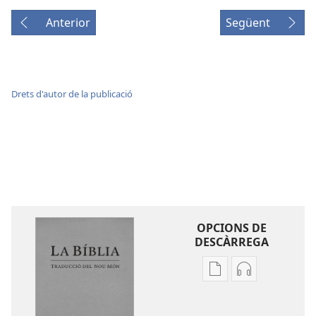
Anterior
Següent
Drets d'autor de la publicació
OPCIONS DE
DESCÀRREGA
Opcions
Opcions
de
de
baixada
descàrrega