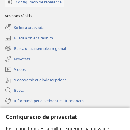
Configuració de l'aparença
Accessos ràpids
Soŀlicita una visita
Busca a on ens reunim
(obri
en
Busca una assemblea regional
(obri
una
en
finestra
Novetats
una
nova)
finestra
Vídeos
nova)
Vídeos amb audiodescripcions
Busca
Informació per a periodistes i funcionaris
Ajuda
Configuració de privacitat
Donacions
Per a que tingues la millor experiència possible,
(obri