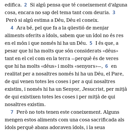
2
edifica.
Si algú pensa que té coneixement d’alguna
3
cosa, encara no sap del tema tant com deuria.
Però si algú estima a Déu, Déu el coneix.
4
Ara bé, pel que fa a la qüestió de menjar
aliments oferits a ídols, sabem que un ídol no és res
5
en el món i que només hi ha un Déu.
I és que, a
pesar que hi ha molts que són considerats «déus»
tant en el cel com en la terra —perquè és de veres
6
que hi ha molts «déus» i molts «senyors»—,
en
realitat per a nosaltres només hi ha un Déu, el Pare,
de qui venen totes les coses i per a qui nosaltres
existim, i només hi ha un Senyor, Jesucrist, per mitjà
de qui existixen totes les coses i per mitjà de qui
nosaltres existim.
7
Però no tots tenen este coneixement. Alguns
mengen estos aliments com una cosa sacrificada als
ídols perquè abans adoraven ídols, i la seua