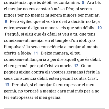
8
consciència, que és dèbil, es contamina.
Ara bé,
el menjar no ens acostarà més a Déu; ni serem
pitjors per no menjar ni serem millors per menjar.
9
Però vigileu que el vostre dret a decidir no faça
10
entropessar d’alguna manera els que són dèbils.
Perquè, si algú que és dèbil et veu a tu, que tens
coneixement, menjar en el temple d’un ídol, ¿no
l’impulsarà la seua consciència a menjar aliments
11
oferits a ídols?
D’eixa manera, el teu
coneixement llançaria a perdre aquell que és dèbil,
12
el teu germà, per qui Crist va morir.
Quan
pequeu aixina contra els vostres germans i feriu la
seua consciència dèbil, esteu pecant contra Crist.
13
Per això, si el menjar fa entropessar el meu
germà, no tornaré a menjar carn mai més per a no
fer entropessar el meu germà.