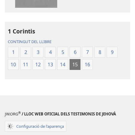
la
La
publicació
Bíblia.
La
Traducció
Bíblia.
del
Traducció
Nou
1 Corintis
del
Món
CONTINGUT DEL LLIBRE
Nou
Món
1
2
3
4
5
6
7
8
9
10
11
12
13
14
15
16
®
JW.ORG
/ LLOC WEB OFICIAL DELS TESTIMONIS DE JEHOVÀ
Configuració de l'aparença