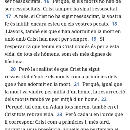
16
ser ressuscitats.
Perquè, si els morts no han de
ser ressuscitats, Crist tampoc ha sigut ressuscitat.
17
A més, si Crist no ha sigut ressuscitat, la vostra
18
fe és inútil; encara esteu en els vostres pecats.
Llavors, també els que s’han adormit en la mort en
19
unió amb Crist han mort per sempre.
Si
l’esperança que tenim en Crist només és per a esta
vida, de tots els hòmens, som els més dignes de
llàstima.
20
Però la realitat és que Crist ha sigut
ressuscitat d’entre els morts com a primícies dels
21
que s’han adormit en la mort.
Perquè, igual que
la mort va vindre per mitjà d’un home, la resurrecció
22
dels morts també ve per mitjà d’un home.
Perquè, tal com en Adam tots moren, també en el
23
Crist tots rebran vida.
Però cada u en l’orde que
li correspon: Crist com a primícies i, més tard,
durant la seua presència, aquells que pertanyen al