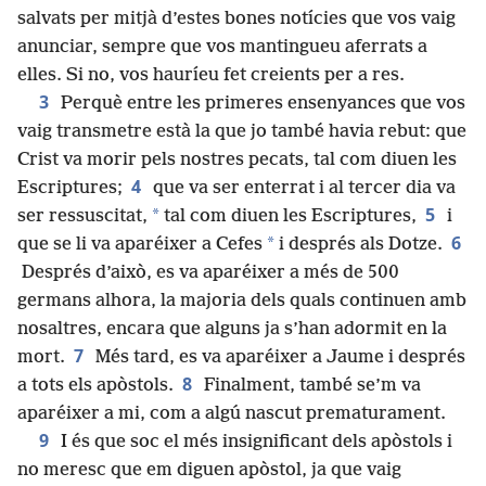
salvats per mitjà d’estes bones notícies que vos vaig
anunciar, sempre que vos mantingueu aferrats a
elles. Si no, vos hauríeu fet creients per a res.
3
Perquè entre les primeres ensenyances que vos
vaig transmetre està la que jo també havia rebut: que
Crist va morir pels nostres pecats, tal com diuen les
4
Escriptures;
que va ser enterrat i al tercer dia va
5
*
ser ressuscitat,
tal com diuen les Escriptures,
i
6
*
que se li va aparéixer a Cefes
i després als Dotze.
Després d’això, es va aparéixer a més de 500
germans alhora, la majoria dels quals continuen amb
nosaltres, encara que alguns ja s’han adormit en la
7
mort.
Més tard, es va aparéixer a Jaume i després
8
a tots els apòstols.
Finalment, també se’m va
aparéixer a mi, com a algú nascut prematurament.
9
I és que soc el més insignificant dels apòstols i
no meresc que em diguen apòstol, ja que vaig