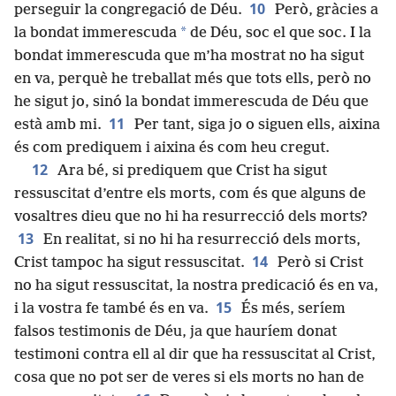
10
perseguir la congregació de Déu.
Però, gràcies a
*
la bondat immerescuda
de Déu, soc el que soc. I la
bondat immerescuda que m’ha mostrat no ha sigut
en va, perquè he treballat més que tots ells, però no
he sigut jo, sinó la bondat immerescuda de Déu que
11
està amb mi.
Per tant, siga jo o siguen ells, aixina
és com prediquem i aixina és com heu cregut.
12
Ara bé, si prediquem que Crist ha sigut
ressuscitat d’entre els morts, com és que alguns de
vosaltres dieu que no hi ha resurrecció dels morts?
13
En realitat, si no hi ha resurrecció dels morts,
14
Crist tampoc ha sigut ressuscitat.
Però si Crist
no ha sigut ressuscitat, la nostra predicació és en va,
15
i la vostra fe també és en va.
És més, seríem
falsos testimonis de Déu, ja que hauríem donat
testimoni contra ell al dir que ha ressuscitat al Crist,
cosa que no pot ser de veres si els morts no han de