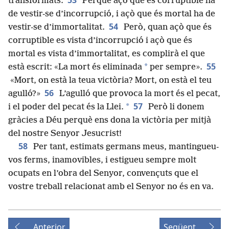
53
transformats.
Perquè açò que és corruptible ha
de vestir-se d’incorrupció, i açò que és mortal ha de
54
vestir-se d’immortalitat.
Però, quan açò que és
corruptible es vista d’incorrupció i açò que és
mortal es vista d’immortalitat, es complirà el que
55
*
està escrit: «La mort és eliminada
per sempre».
«Mort, on està la teua victòria? Mort, on està el teu
56
agulló?»
L’agulló que provoca la mort és el pecat,
57
*
i el poder del pecat és la Llei.
Però li donem
gràcies a Déu perquè ens dona la victòria per mitjà
del nostre Senyor Jesucrist!
58
Per tant, estimats germans meus, mantingueu-
vos ferms, inamovibles, i estigueu sempre molt
ocupats en l’obra del Senyor, convençuts que el
vostre treball relacionat amb el Senyor no és en va.
Anterior
Següent