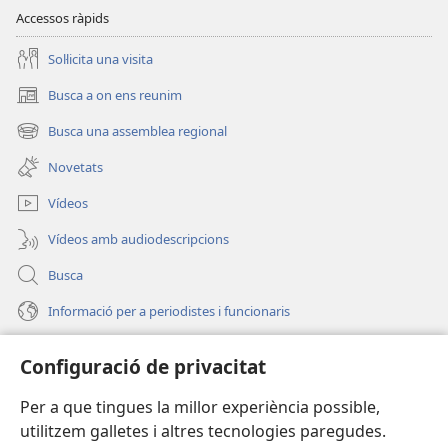
Accessos ràpids
Soŀlicita una visita
Busca a on ens reunim
(obri
en
Busca una assemblea regional
(obri
una
en
finestra
Novetats
una
nova)
finestra
Vídeos
nova)
Vídeos amb audiodescripcions
Busca
Informació per a periodistes i funcionaris
Ajuda
Configuració de privacitat
Donacions
Per a que tingues la millor experiència possible,
(obri
en
utilitzem galletes i altres tecnologies paregudes.
una