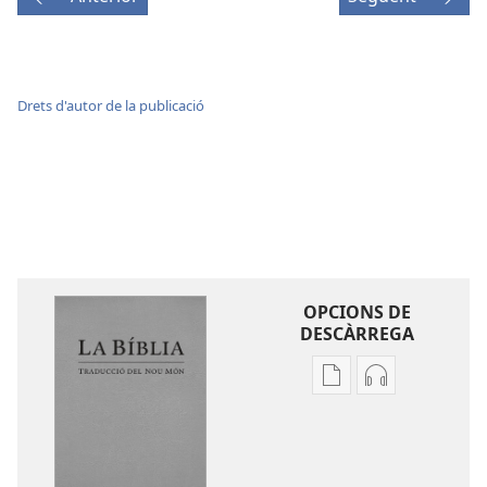
Drets d'autor de la publicació
OPCIONS DE
DESCÀRREGA
Opcions
Opcions
de
de
baixada
descàrrega
de
d'àudio