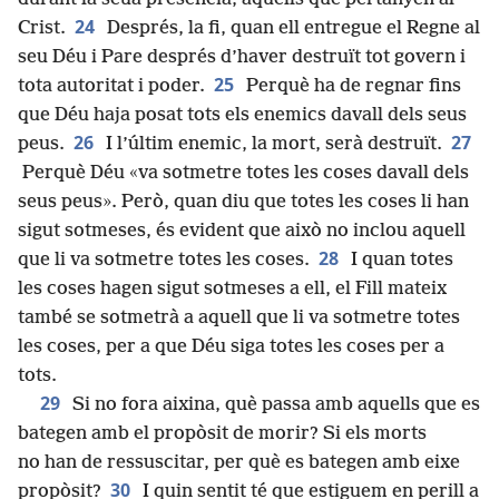
24
Crist.
Després, la fi, quan ell entregue el Regne al
seu Déu i Pare després d’haver destruït tot govern i
25
tota autoritat i poder.
Perquè ha de regnar fins
que Déu haja posat tots els enemics davall dels seus
26
27
peus.
I l’últim enemic, la mort, serà destruït.
Perquè Déu «va sotmetre totes les coses davall dels
seus peus». Però, quan diu que totes les coses li han
sigut sotmeses, és evident que això no inclou aquell
28
que li va sotmetre totes les coses.
I quan totes
les coses hagen sigut sotmeses a ell, el Fill mateix
també se sotmetrà a aquell que li va sotmetre totes
les coses, per a que Déu siga totes les coses per a
tots.
29
Si no fora aixina, què passa amb aquells que es
bategen amb el propòsit de morir? Si els morts
no han de ressuscitar, per què es bategen amb eixe
30
propòsit?
I quin sentit té que estiguem en perill a