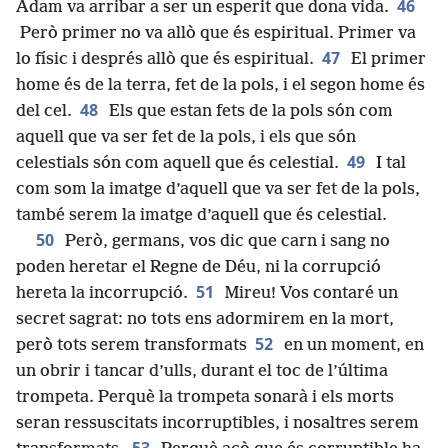
46
Adam va arribar a ser un esperit que dona vida.
Però primer no va allò que és espiritual. Primer va
47
lo físic i després allò que és espiritual.
El primer
home és de la terra, fet de la pols, i el segon home és
48
del cel.
Els que estan fets de la pols són com
aquell que va ser fet de la pols, i els que són
49
celestials són com aquell que és celestial.
I tal
com som la imatge d’aquell que va ser fet de la pols,
també serem la imatge d’aquell que és celestial.
50
Però, germans, vos dic que carn i sang no
poden heretar el Regne de Déu, ni la corrupció
51
hereta la incorrupció.
Mireu! Vos contaré un
secret sagrat: no tots ens adormirem en la mort,
52
però tots serem transformats
en un moment, en
un obrir i tancar d’ulls, durant el toc de l’última
trompeta. Perquè la trompeta sonarà i els morts
seran ressuscitats incorruptibles, i nosaltres serem