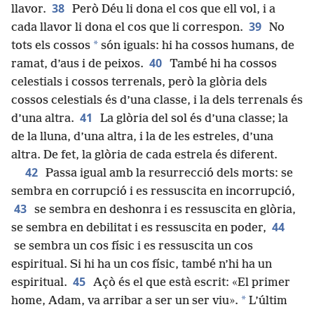
38
llavor.
Però Déu li dona el cos que ell vol, i a
39
cada llavor li dona el cos que li correspon.
No
*
tots els cossos
són iguals: hi ha cossos humans, de
40
ramat, d’aus i de peixos.
També hi ha cossos
celestials i cossos terrenals, però la glòria dels
cossos celestials és d’una classe, i la dels terrenals és
41
d’una altra.
La glòria del sol és d’una classe; la
de la lluna, d’una altra, i la de les estreles, d’una
altra. De fet, la glòria de cada estrela és diferent.
42
Passa igual amb la resurrecció dels morts: se
sembra en corrupció i es ressuscita en incorrupció,
43
se sembra en deshonra i es ressuscita en glòria,
44
se sembra en debilitat i es ressuscita en poder,
se sembra un cos físic i es ressuscita un cos
espiritual. Si hi ha un cos físic, també n’hi ha un
45
espiritual.
Açò és el que està escrit: «El primer
*
home, Adam, va arribar a ser un ser viu».
L’últim