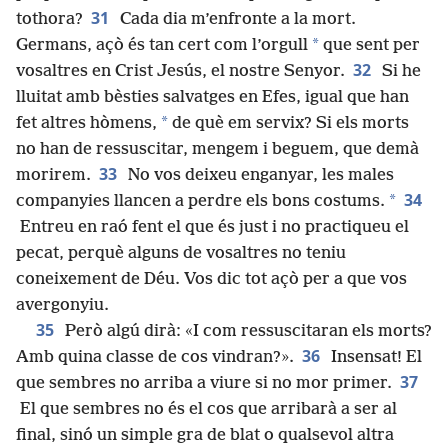
31
tothora?
Cada dia m’enfronte a la mort.
*
Germans, açò és tan cert com l’orgull
que sent per
32
vosaltres en Crist Jesús, el nostre Senyor.
Si he
lluitat amb bèsties salvatges en Efes, igual que han
*
fet altres hòmens,
de què em servix? Si els morts
no han de ressuscitar, mengem i beguem, que demà
33
morirem.
No vos deixeu enganyar, les males
34
*
companyies llancen a perdre els bons costums.
Entreu en raó fent el que és just i no practiqueu el
pecat, perquè alguns de vosaltres no teniu
coneixement de Déu. Vos dic tot açò per a que vos
avergonyiu.
35
Però algú dirà: «I com ressuscitaran els morts?
36
Amb quina classe de cos vindran?».
Insensat! El
37
que sembres no arriba a viure si no mor primer.
El que sembres no és el cos que arribarà a ser al
final, sinó un simple gra de blat o qualsevol altra