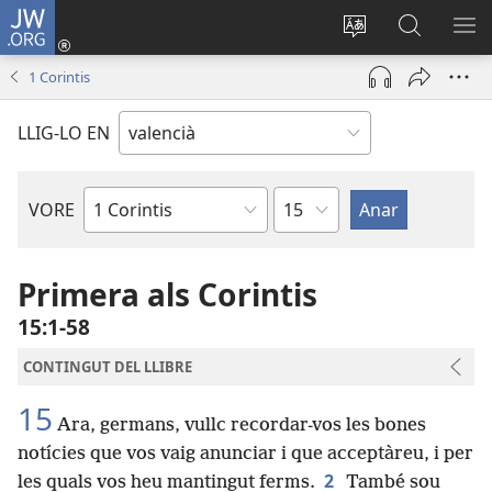
JW.ORG
Iniciar
sessió
Canviar
Busca
ME
(obri
l'idioma
a
1 Corintis
en
JW.ORG
una
LLIG-LO EN
finestra
nova)
Capítol
VORE
Llibre
bíblic
Primera als Corintis
15:1-58
CONTINGUT DEL LLIBRE
15
Ara, germans, vullc recordar-vos les bones
notícies que vos vaig anunciar i que acceptàreu, i per
2
les quals vos heu mantingut ferms.
També sou