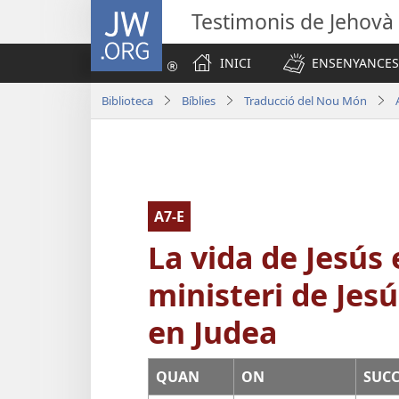
JW.ORG
Testimonis de Jehovà
INICI
ENSENYANCES
Biblioteca
Bíblies
Traducció del Nou Món
A7-E
La vida de Jesús e
ministeri de Jesús
en Judea
QUAN
ON
SUCC