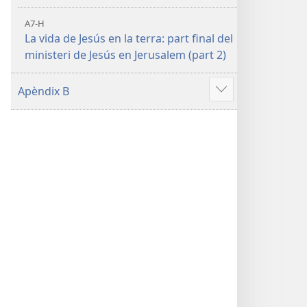
A7-H
La vida de Jesús en la terra: part final del
ministeri de Jesús en Jerusalem (part 2)
Apèndix B
Vore'n
més