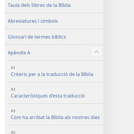
Taula dels llibres de la Bíblia
Abreviatures i símbols
Glossari de termes bíblics
Apèndix A
Vore'n
més
A1
Criteris per a la traducció de la Bíblia
A2
Característiques d’esta traducció
A3
2
Com ha arribat la Bíblia als nostres dies
A5