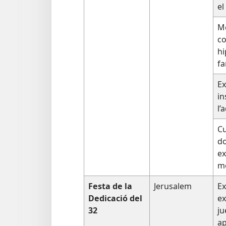
el
Me
c
hi
fa
Ex
in
l’
Cu
d
ex
mo
Festa de la
Jerusalem
Ex
Dedicació del
ex
32
ju
ap