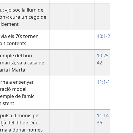
u: «Jo soc la llum del
8:12–
n»; cura un cego de
9:41
aixement
via els 70; tornen
10:1-24
lt contents
emple del bon
10:25-
marità; va a casa de
42
ria i Marta
rna a ensenyar
11:1-13
oració model;
emple de l’amic
sistent
pulsa dimonis per
11:14-
tjà del dit de Déu;
36
rna a donar només