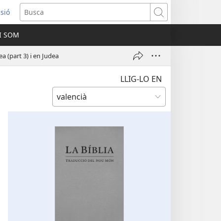
ssió
Busca
I SOM
ra
ea (part 3) i en Judea
LLIG-LO EN