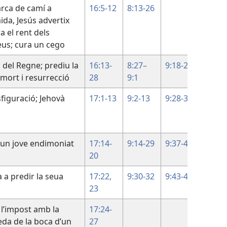
rca de camí a
16:5-12
8:13-26
ida, Jesús advertix
a el rent dels
eus; cura un cego
 del Regne; prediu la
16:13-
8:27–
9:18-27
mort i resurrecció
28
9:1
figuració; Jehovà
17:1-13
9:2-13
9:28-36
 un jove endimoniat
17:14-
9:14-29
9:37-43
20
 a predir la seua
17:22,
9:30-32
9:43-45
23
l’impost amb la
17:24-
da de la boca d’un
27