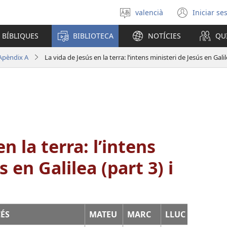
valencià
Iniciar se
Seleccionar
(obri
un
en
 BÍBLIQUES
BIBLIOTECA
NOTÍCIES
QU
idioma
una
finest
Apèndix A
La vida de Jesús en la terra: l’intens ministeri de Jesús en Galil
nova)
n la terra: l’intens
 en Galilea (part 3) i
ÉS
MATEU
MARC
LLUC
JOAN