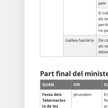
peix
El mé
els e
perdu
no p
Galilea-Samària
De ca
als s
deixe
Part final del minist
QUAN
ON
S
Festa dels
Jerusalem
En
Tabernacles
fe
(o de les
ar