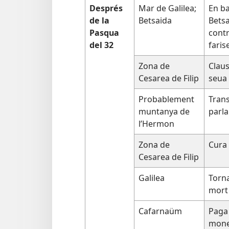
Després
Mar de Galilea;
En ba
de la
Betsaida
Betsa
Pasqua
contr
del 32
faris
Zona de
Claus
Cesarea de Filip
seua 
Probablement
Trans
muntanya de
parla
l’Hermon
Zona de
Cura
Cesarea de Filip
Galilea
Torna
mort
Cafarnaüm
Paga 
mone