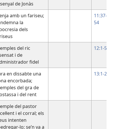
 senyal de Jonàs
nja amb un fariseu;
11:37-
ondemna la
54
pocresia dels
riseus
emples del ric
12:1-59
sensat i de
administrador fidel
ra en dissabte una
13:1-21
ona encorbada;
emples del gra de
stassa i del rent
emple del pastor
10:1-3
cel·lent i el corral; els
eus intenten
edregar-lo; se’n va a