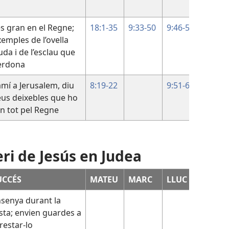
s gran en el Regne;
18:1-35
9:33-50
9:46-50
xemples de l’ovella
da i de l’esclau que
erdona
mí a Jerusalem, diu
8:19-22
9:51-62
7:2-10
eus deixebles que ho
n tot pel Regne
eri de Jesús en Judea
UCCÉS
MATEU
MARC
LLUC
JOAN
senya durant la
7:11-5
sta; envien guardes a
restar-lo