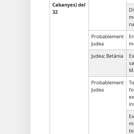
Cabanyes) del
Di
32
mó
n
Probablement
En
Judea
mo
Judea; Betània
Ex
sa
Ma
Probablement
To
Judea
l’
ex
in
Ex
mi
to