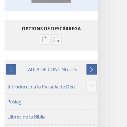
OPCIONS DE DESCÀRREGA
Opcions
Opcions
de
de
baixada
descàrrega
de
d'àudio
TAULA DE CONTINGUTS
la
La
Anterior
Següent
publicació
Bíblia.
La
Traducció
Introducció a la Paraula de Déu
Vore'n
Bíblia.
del
més
Traducció
Nou
Pròleg
del
Món
Nou
Llibres de la Bíblia
Món