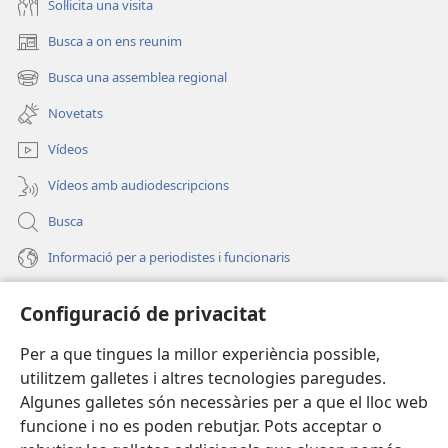
Soŀlicita una visita
Busca a on ens reunim
(obri
en
Busca una assemblea regional
(obri
una
en
finestra
Novetats
una
nova)
finestra
Vídeos
nova)
Vídeos amb audiodescripcions
Busca
Informació per a periodistes i funcionaris
Ajuda
Configuració de privacitat
Donacions
Per a que tingues la millor experiència possible,
(obri
en
utilitzem galletes i altres tecnologies paregudes.
una
BIBLIOTECA EN LÍNIA Watchtower™
Algunes galletes són necessàries per a que el lloc web
(obri
finestra
funcione i no es poden rebutjar. Pots acceptar o
en
nova)
®
JW Hub
una