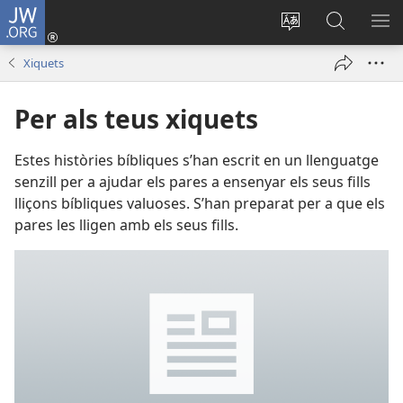
JW.ORG
Iniciar
sessió
Canviar
Busca
ME
(obri
l'idioma
a
Xiquets
en
JW.ORG
una
Per als teus xiquets
finestra
nova)
Estes històries bíbliques s’han escrit en un llenguatge
senzill per a ajudar els pares a ensenyar els seus fills
lliçons bíbliques valuoses. S’han preparat per a que els
pares les lligen amb els seus fills.